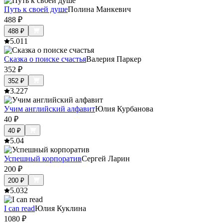
Путь к своей душе
Полина Манкевич
488
₽
488
₽
5.0
11
Сказка о поиске счастья
Валерия Паркер
352
₽
352
₽
3.2
27
Учим английский алфавит
Юлия Курбанова
40
₽
40
₽
5.0
4
Успешный корпоратив
Сергей Ларин
200
₽
200
₽
5.0
32
I can read
Юлия Куклина
1080
₽