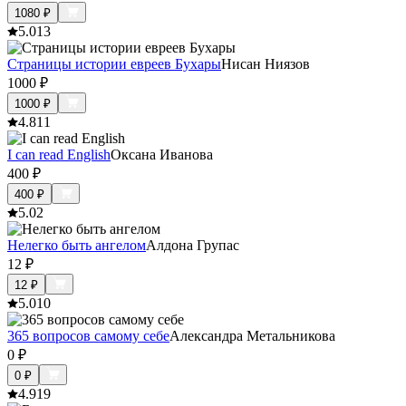
1080
₽
5.0
13
Страницы истории евреев Бухары
Нисан Ниязов
1000
₽
1000
₽
4.8
11
I can read English
Оксана Иванова
400
₽
400
₽
5.0
2
Нелегко быть ангелом
Алдона Групас
12
₽
12
₽
5.0
10
365 вопросов самому себе
Александра Метальникова
0
₽
0
₽
4.9
19