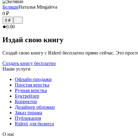
Беляши
Наталья Mingaleva
0
₽
0
₽
0.0
0
Издай свою книгу
Создай свою книгу с Rideró бесплатно прямо сейчас. Это просто,
Создать книгу бесплатно
Наши услуги
Офлайн-продажи
Простая верстка
Ручная верстка
Буктрейлер
Корректор
Дизайнер обложки
Заказ тиража
Публикация
Rideró для бизнеса
О нас