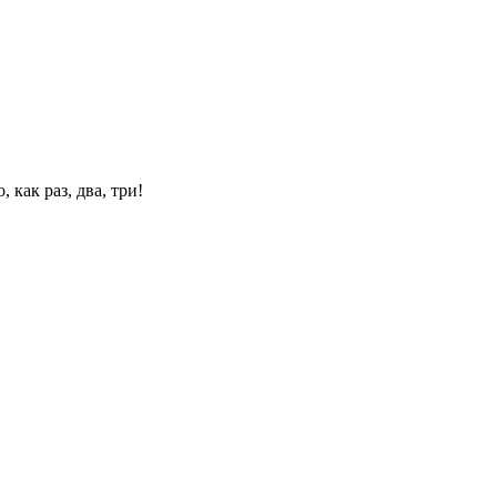
 как раз, два, три!