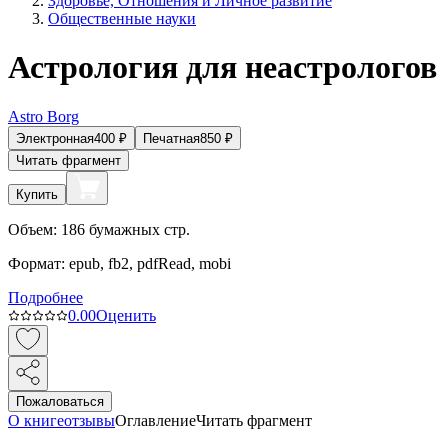
Здоровье, Отношения и Личное развитие
Общественные науки
Астрология для неастрологов
Astro Borg
Электронная
400
₽
Печатная
850
₽
Читать фрагмент
Купить
Объем:
186
бумажных стр.
Формат:
epub, fb2, pdfRead, mobi
Подробнее
0.0
0
Оценить
Пожаловаться
О книге
отзывы
Оглавление
Читать фрагмент