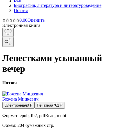
Все
Биография, литература и литературоведение
Поэзия
0.0
0
Оценить
Электронная книга
Лепестками усыпанный
вечер
Поэзия
Божена Мицкевич
Электронная
0
₽
Печатная
761
₽
Формат:
epub, fb2, pdfRead, mobi
Объем:
204
бумажных стр.