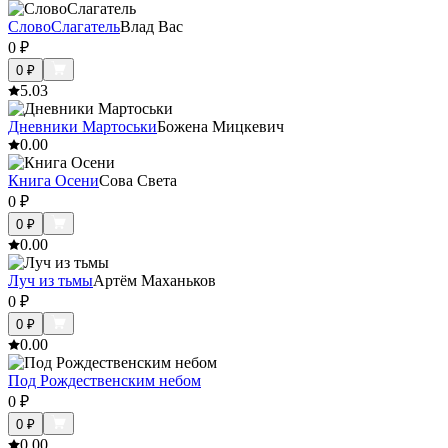
СловоСлагатель
Влад Вас
0
₽
0
₽
5.0
3
Дневники Мартоськи
Божена Мицкевич
0.0
0
Книга Осени
Сова Света
0
₽
0
₽
0.0
0
Луч из тьмы
Артём Маханьков
0
₽
0
₽
0.0
0
Под Рождественским небом
0
₽
0
₽
0.0
0