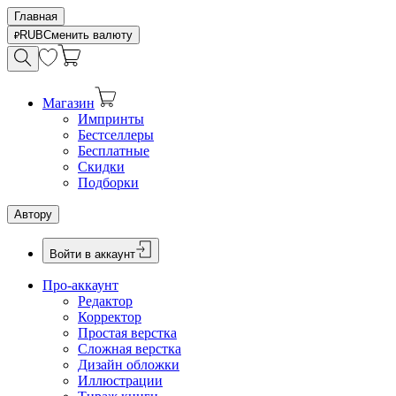
Главная
RUB
Сменить валюту
Магазин
Импринты
Бестселлеры
Бесплатные
Скидки
Подборки
Автору
Войти в аккаунт
Про-аккаунт
Редактор
Корректор
Простая верстка
Сложная верстка
Дизайн обложки
Иллюстрации