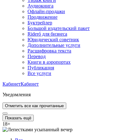
Тираж книги
Аудиокнига
Офлайн-продажи
Продвижение
Буктрейлер
Большой издательский пакет
Rideró для бизнеса
Юридический советник
Дополнительные услуги
Расшифровка текста
Перевод
Книги в аэропортах
Публикация
Все услуги
Кабинет
Кабинет
Уведомления
Отметить все как прочитанные
Показать ещё
18
+