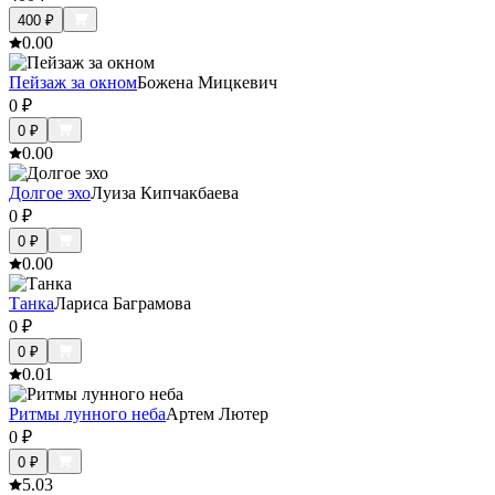
400
₽
0.0
0
Пейзаж за окном
Божена Мицкевич
0
₽
0
₽
0.0
0
Долгое эхо
Луиза Кипчакбаева
0
₽
0
₽
0.0
0
Танка
Лариса Баграмова
0
₽
0
₽
0.0
1
Ритмы лунного неба
Артем Лютер
0
₽
0
₽
5.0
3