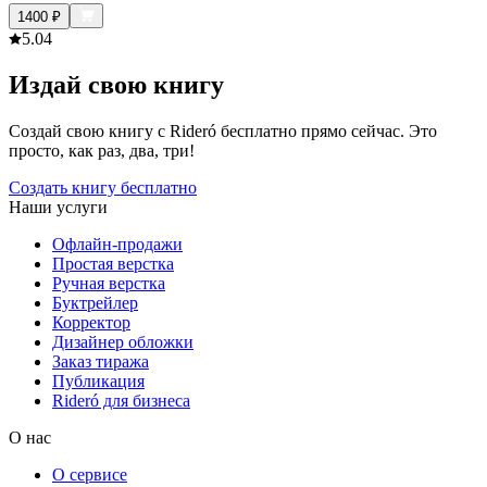
1400
₽
5.0
4
Издай свою книгу
Создай свою книгу с Rideró бесплатно прямо сейчас. Это
просто, как раз, два, три!
Создать книгу бесплатно
Наши услуги
Офлайн-продажи
Простая верстка
Ручная верстка
Буктрейлер
Корректор
Дизайнер обложки
Заказ тиража
Публикация
Rideró для бизнеса
О нас
О сервисе