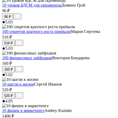
10 уроков БДСМ для скромницы
Домино Грэй
96
₽
96
₽
5.0
3
100 секретов кратного роста прибыли
Мария Сергеева
516
₽
516
₽
5.0
3
100 финансовых лайфхаков
Виктория Бондарева
160
₽
160
₽
5.0
2
10 шагов к жизни
Сергей Иванов
520
₽
520
₽
4.0
5
10 фишек в маркетинге
Andrey Kuzmin
1400
₽