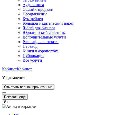
Тираж книги
Аудиокнига
Офлайн-продажи
Продвижение
Буктрейлер
Большой издательский пакет
Rideró для бизнеса
Юридический советник
Дополнительные услуги
Расшифровка текста
Перевод
Книги в аэропортах
Публикация
Все услуги
Кабинет
Кабинет
Уведомления
Отметить все как прочитанные
Показать ещё
18
+