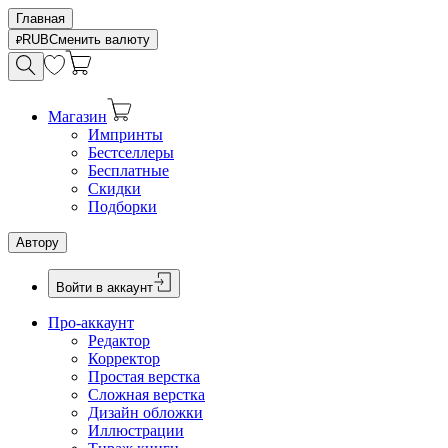
Главная
RUB
Сменить валюту
Магазин
Импринты
Бестселлеры
Бесплатные
Скидки
Подборки
Автору
Войти в аккаунт
Про-аккаунт
Редактор
Корректор
Простая верстка
Сложная верстка
Дизайн обложки
Иллюстрации