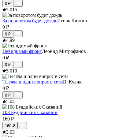
0
₽
5.0
15
За поворотом будет дождь
Игорь Лизкин
0
₽
0
₽
4.9
9
Невидимый фронт
Леонид Митрофанов
0
₽
0
₽
5.0
10
Тысяча и один вопрос в сети
В. Кулик
0
₽
0
₽
5.0
4
108 Буддийских Сказаний
160
₽
160
₽
3.0
3