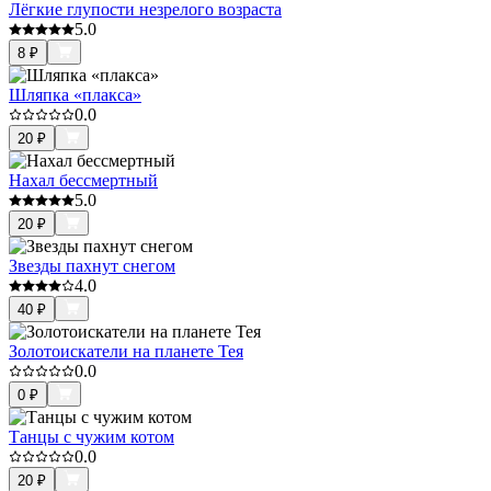
Лёгкие глупости незрелого возраста
5.0
8
₽
Шляпка «плакса»
0.0
20
₽
Нахал бессмертный
5.0
20
₽
Звезды пахнут снегом
4.0
40
₽
Золотоискатели на планете Тея
0.0
0
₽
Танцы с чужим котом
0.0
20
₽