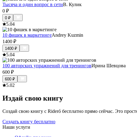
Тысяча и один вопрос в сети
В. Кулик
0
₽
0
₽
5.0
4
10 фишек в маркетинге
Andrey Kuzmin
1400
₽
1400
₽
5.0
4
100 авторских упражнений для тренингов
Ирина Шевцова
600
₽
600
₽
5.0
2
Издай свою книгу
Создай свою книгу с Rideró бесплатно прямо сейчас. Это просто,
Создать книгу бесплатно
Наши услуги