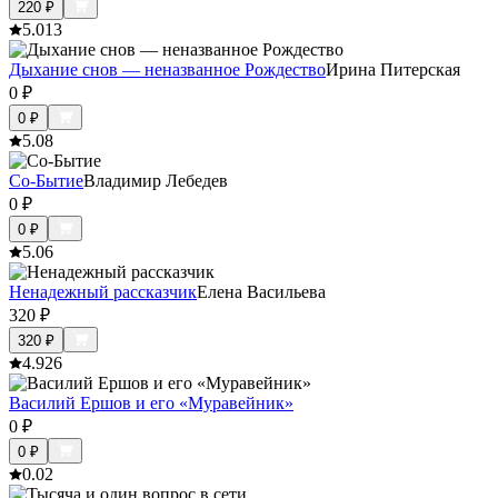
220
₽
5.0
13
Дыхание снов — неназванное Рождество
Ирина Питерская
0
₽
0
₽
5.0
8
Со-Бытие
Владимир Лебедев
0
₽
0
₽
5.0
6
Ненадежный рассказчик
Елена Васильева
320
₽
320
₽
4.9
26
Василий Ершов и его «Муравейник»
0
₽
0
₽
0.0
2