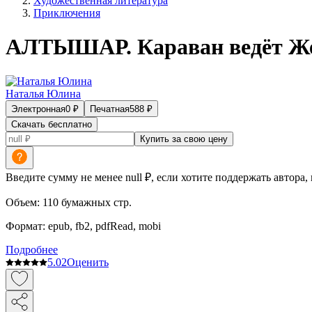
Художественная литература
Приключения
АЛТЫШАР. Караван ведёт Же
Наталья Юлина
Электронная
0
₽
Печатная
588
₽
Скачать бесплатно
Купить за свою цену
Введите сумму не менее null ₽, если хотите поддержать автора,
Объем:
110
бумажных стр.
Формат:
epub, fb2, pdfRead, mobi
Подробнее
5.0
2
Оценить