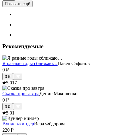
Показать ещё
Рекомендуемые
Я разные годы сближаю…
Павел Сафонов
0
₽
0
₽
5.0
17
Сказка про завтра
Денис Макошенко
0
₽
0
₽
5.0
1
Вундер-киндер
Вера Фёдорова
220
₽