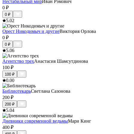
Нестабильный мир
Иван Рэмович
0
₽
0
₽
5.0
2
Орест Никодимыч и другие
Виктория Орлова
0
₽
0
₽
5.0
6
Агентство трех
Анастасия Шамсутдинова
100
₽
100
₽
0.0
0
Библиотекарь
Светлана Сазонова
200
₽
200
₽
5.0
4
Дневники современной ведьмы
Мари Кинг
400
₽