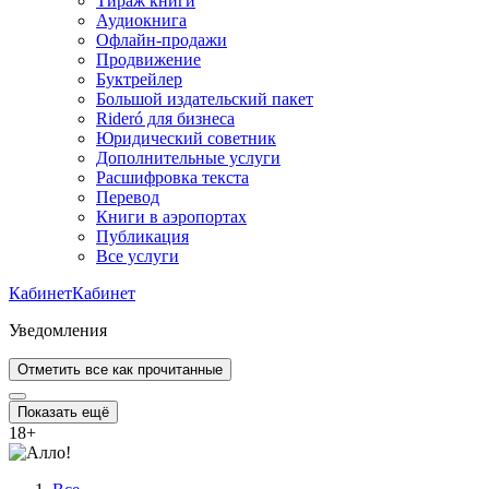
Тираж книги
Аудиокнига
Офлайн-продажи
Продвижение
Буктрейлер
Большой издательский пакет
Rideró для бизнеса
Юридический советник
Дополнительные услуги
Расшифровка текста
Перевод
Книги в аэропортах
Публикация
Все услуги
Кабинет
Кабинет
Уведомления
Отметить все как прочитанные
Показать ещё
18
+