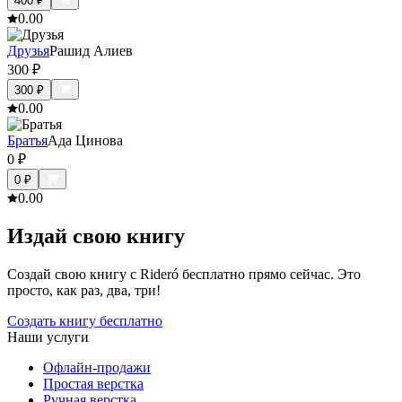
400
₽
0.0
0
Друзья
Рашид Алиев
300
₽
300
₽
0.0
0
Братья
Ада Цинова
0
₽
0
₽
0.0
0
Издай свою книгу
Создай свою книгу с Rideró бесплатно прямо сейчас. Это
просто, как раз, два, три!
Создать книгу бесплатно
Наши услуги
Офлайн-продажи
Простая верстка
Ручная верстка