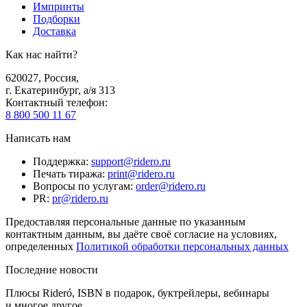
Импринты
Подборки
Доставка
Как нас найти?
620027
,
Россия
,
г. Екатеринбург, а/я 313
Контактный телефон
:
8 800 500 11 67
Написать нам
Поддержка
:
support@ridero.ru
Печать тиража
:
print@ridero.ru
Вопросы по услугам
:
order@ridero.ru
PR
:
pr@ridero.ru
Предоставляя персональные данные по указанным
контактным данным, вы даёте своё согласие на условиях,
определенных
Политикой обработки персональных данных
Последние новости
Плюсы Rideró, ISBN в подарок, буктрейлеры, вебинары
и многое другое