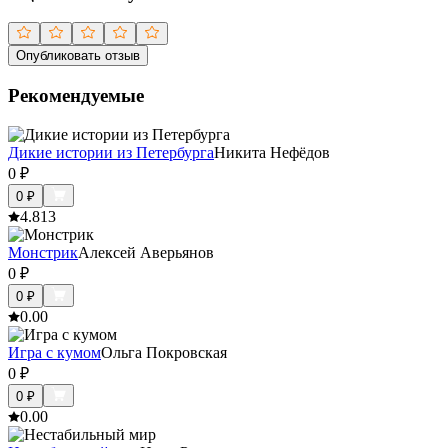
Опубликовать отзыв
Рекомендуемые
Дикие истории из Петербурга
Никита Нефёдов
0
₽
0
₽
4.8
13
Монстрик
Алексей Аверьянов
0
₽
0
₽
0.0
0
Игра с кумом
Ольга Покровская
0
₽
0
₽
0.0
0