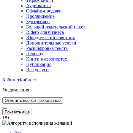
Тираж книги
Аудиокнига
Офлайн-продажи
Продвижение
Буктрейлер
Большой издательский пакет
Rideró для бизнеса
Юридический советник
Дополнительные услуги
Расшифровка текста
Перевод
Книги в аэропортах
Публикация
Все услуги
Кабинет
Кабинет
Уведомления
Отметить все как прочитанные
Показать ещё
18
+