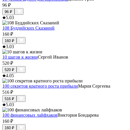
96
₽
96
₽
5.0
3
108 Буддийских Сказаний
160
₽
160
₽
3.0
3
10 шагов к жизни
Сергей Иванов
520
₽
520
₽
4.0
5
100 секретов кратного роста прибыли
Мария Сергеева
516
₽
516
₽
5.0
3
100 финансовых лайфхаков
Виктория Бондарева
160
₽
160
₽