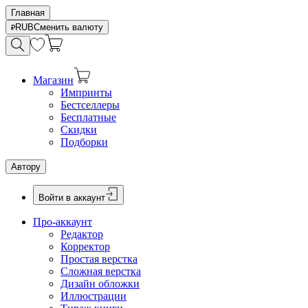
Главная
RUB
Сменить валюту
Магазин
Импринты
Бестселлеры
Бесплатные
Скидки
Подборки
Автору
Войти в аккаунт
Про-аккаунт
Редактор
Корректор
Простая верстка
Сложная верстка
Дизайн обложки
Иллюстрации