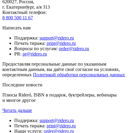
620027
,
Россия
,
г. Екатеринбург, а/я 313
Контактный телефон
:
8 800 500 11 67
Написать нам
Поддержка
:
support@ridero.ru
Печать тиража
:
print@ridero.ru
Вопросы по услугам
:
order@ridero.ru
PR
:
pr@ridero.ru
Предоставляя персональные данные по указанным
контактным данным, вы даёте своё согласие на условиях,
определенных
Политикой обработки персональных данных
Последние новости
Плюсы Rideró, ISBN в подарок, буктрейлеры, вебинары
и многое другое
Читать дальше
Поддержка
:
support@ridero.ru
Печать тиража
:
print@ridero.ru
Наши услуги
:
order@ridero.ru