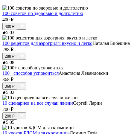
100 советов по здоровью и долголетию
400
₽
400
₽
5.0
3
100 рецептов для аэрогриля: вкусно и легко
Наталья Бибекина
288
₽
288
₽
5.0
8
100+ способов успокоиться
Анастасия Левандовски
368
₽
368
₽
5.0
2
10 сценариев на все случаи жизни
Сергей Ларин
200
₽
200
₽
5.0
5
10 уроков БДСМ для скромницы
Домино Грэй