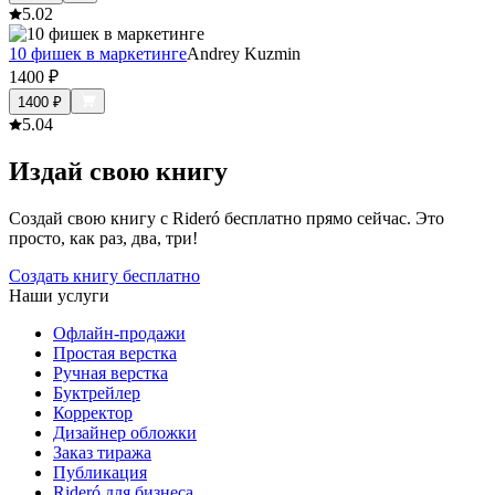
5.0
2
10 фишек в маркетинге
Andrey Kuzmin
1400
₽
1400
₽
5.0
4
Издай свою книгу
Создай свою книгу с Rideró бесплатно прямо сейчас. Это
просто, как раз, два, три!
Создать книгу бесплатно
Наши услуги
Офлайн-продажи
Простая верстка
Ручная верстка
Буктрейлер
Корректор
Дизайнер обложки
Заказ тиража
Публикация
Rideró для бизнеса