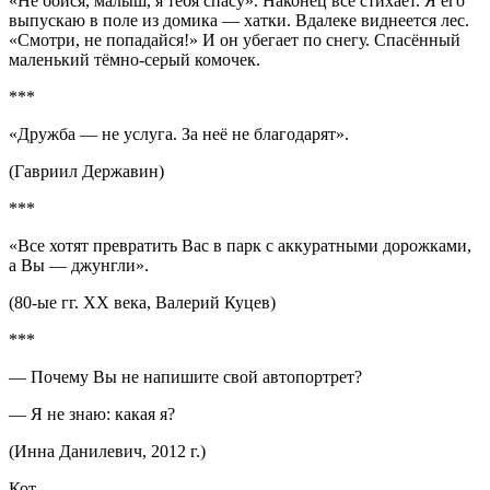
«Не бойся, малыш, я тебя спасу». Наконец всё стихает. Я его
выпускаю в поле из домика — хатки. Вдалеке виднеется лес.
«Смотри, не попадайся!» И он убегает по снегу. Спасённый
маленький тёмно-серый комочек.
***
«Дружба — не услуга. За неё не благодарят».
(Гавриил Державин)
***
«Все хотят превратить Вас в парк с аккуратными дорожками,
а Вы — джунгли».
(80-ые гг. XX века, Валерий Куцев)
***
— Почему Вы не напишите свой автопортрет?
— Я не знаю: какая я?
(Инна Данилевич, 2012 г.)
Кот