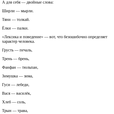
А для себя — двойные слова:
Ширли — мырли.
Тяни — толкай.
Ёлки — палки.
«Лексика и поведение» — вот, что безошибочно определяет
характер человека.
Грусть — печаль,
Трень — брень,
Фанфан — тюльпан,
Зимушка — зима,
Гуси — лебеди,
Вася — василёк,
Хлеб — соль,
Трын — трава,