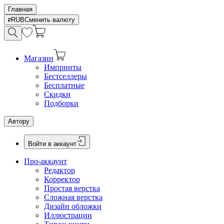
Главная
RUB
Сменить валюту
Магазин
Импринты
Бестселлеры
Бесплатные
Скидки
Подборки
Автору
Войти в аккаунт
Про-аккаунт
Редактор
Корректор
Простая верстка
Сложная верстка
Дизайн обложки
Иллюстрации