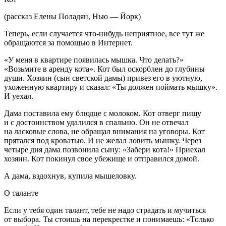
(рассказ Елены Поладян, Нью — Йорк)
Теперь, если случается что-нибудь неприятное, все тут же
обращаются за помощью в Интернет.
«У меня в квартире появилась мышка. Что делать?»
«Возьмите в аренду кота». Кот был оскорблен до глубины
души. Хозяин (сын светской дамы) привез его в уютную,
ухоженную квартиру и сказал: «Ты должен поймать мышку».
И уехал.
Дама поставила ему блюдце с молоком. Кот отверг пищу
и с достоинством удалился в спальню. Он не отвечал
на ласковые слова, не обращал внимания на уговоры. Кот
прятался под кроватью. И не желал ловить мышку. Через
четыре дня дама позвонила сыну: «Забери кота!» Приехал
хозяин. Кот покинул свое убежище и отправился домой.
А дама, вздохнув, купила мышеловку.
О таланте
Если у тебя один талант, тебе не надо страдать и мучиться
от выбора. Ты стоишь на перекрестке и понимаешь: «Только