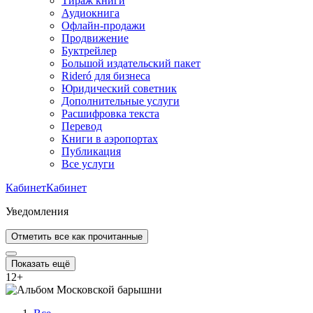
Тираж книги
Аудиокнига
Офлайн-продажи
Продвижение
Буктрейлер
Большой издательский пакет
Rideró для бизнеса
Юридический советник
Дополнительные услуги
Расшифровка текста
Перевод
Книги в аэропортах
Публикация
Все услуги
Кабинет
Кабинет
Уведомления
Отметить все как прочитанные
Показать ещё
12
+