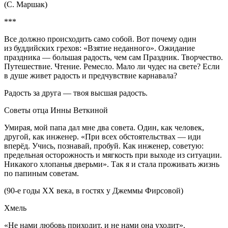
(С. Маршак)
***
Все должно происходить само собой. Вот почему один
из буддийских грехов: «Взятие неданного». Ожидание
праздника — б
о
льшая радость, чем сам Праздник. Творчество.
Путешествие. Чтение. Ремесло. Мало ли чудес на свете? Если
в душе живет радость и предчувствие карнавала?
Радость за друга — твоя высшая радость.
Советы отца Инны Веткиной
Умирая, мой папа дал мне два совета. Один, как человек,
другой, как инженер. «При всех обстоятельствах — иди
вперёд. Учись, познавай, пробуй. Как инженер, советую:
предельная осторожность и мягкость при выходе из ситуации.
Никакого хлопанья дверьми». Так я и стала проживать жизнь
по папиным советам.
(90-е годы XX века, в гостях у Джеммы Фирсовой)
Хмель
«Не нами любовь приходит, и не нами она уходит».