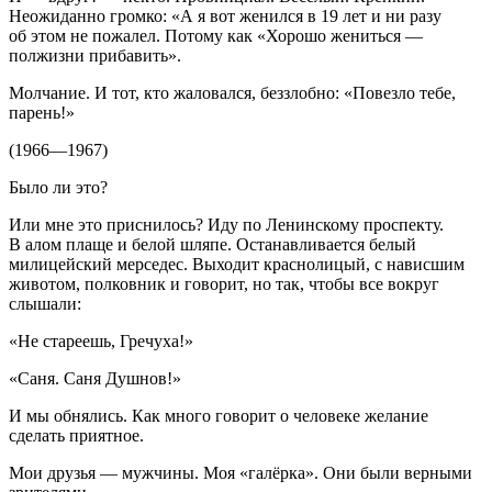
Неожиданно громко: «А я вот женился в 19 лет и ни разу
об этом не пожалел. Потому как «Хорошо жениться —
полжизни прибавить».
Молчание. И тот, кто жаловался, беззлобно: «Повезло тебе,
парень!»
(1966—1967)
Было ли это?
Или мне это приснилось? Иду по Ленинскому проспекту.
В алом плаще и белой шляпе. Останавливается белый
милицейский мерседес. Выходит краснолицый, с нависшим
животом, полковник и говорит, но так, чтобы все вокруг
слышали:
«Не стареешь, Гречуха!»
«Саня. Саня Душнов!»
И мы обнялись. Как много говорит о человеке желание
сделать приятное.
Мои друзья — мужчины. Моя «галёрка». Они были верными