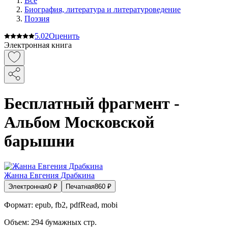
Все
Биография, литература и литературоведение
Поэзия
5.0
2
Оценить
Электронная книга
Бесплатный фрагмент -
Альбом Московской
барышни
Жанна Евгения Драбкина
Электронная
0
₽
Печатная
860
₽
Формат:
epub, fb2, pdfRead, mobi
Объем:
294
бумажных стр.