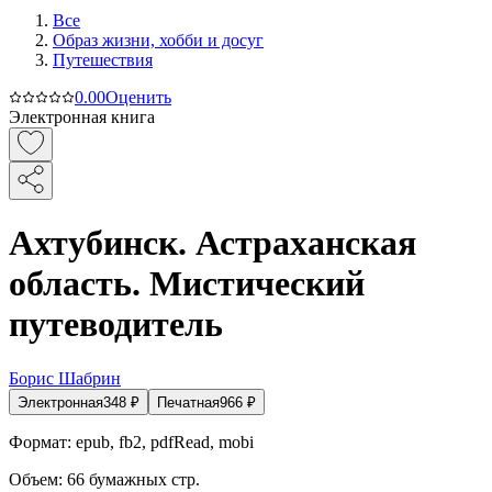
Все
Образ жизни, хобби и досуг
Путешествия
0.0
0
Оценить
Электронная книга
Ахтубинск. Астраханская
область. Мистический
путеводитель
Борис Шабрин
Электронная
348
₽
Печатная
966
₽
Формат:
epub, fb2, pdfRead, mobi
Объем:
66
бумажных стр.