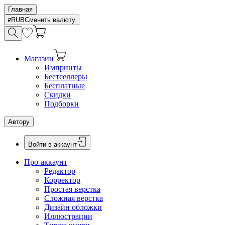
Главная
RUB
Сменить валюту
Магазин
Импринты
Бестселлеры
Бесплатные
Скидки
Подборки
Автору
Войти в аккаунт
Про-аккаунт
Редактор
Корректор
Простая верстка
Сложная верстка
Дизайн обложки
Иллюстрации