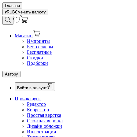
Главная
RUB
Сменить валюту
Магазин
Импринты
Бестселлеры
Бесплатные
Скидки
Подборки
Автору
Войти в аккаунт
Про-аккаунт
Редактор
Корректор
Простая верстка
Сложная верстка
Дизайн обложки
Иллюстрации