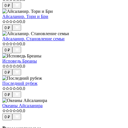
0
₽
Айсаланир. Тори и Бри
0.0
0
₽
Айсаланир. Становление семьи
0.0
0
₽
Исповедь Бреаны
0.0
0
₽
Последний рубеж
0.0
0
₽
Океаны Айсаланира
0.0
0
₽