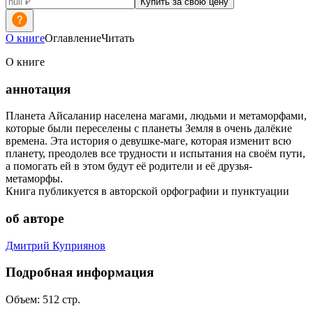
Купить за свою цену
О книге
Оглавление
Читать
О книге
аннотация
Планета Айсаланир населена магами, людьми и метаморфами,
которые были переселены с планеты Земля в очень далёкие
времена. Эта история о девушке-маге, которая изменит всю
планету, преодолев все трудности и испытания на своём пути,
а помогать ей в этом будут её родители и её друзья-
метаморфы.
Книга публикуется в авторской орфографии и пунктуации
об авторе
Дмитрий Куприянов
Подробная информация
Объем:
512
стр.