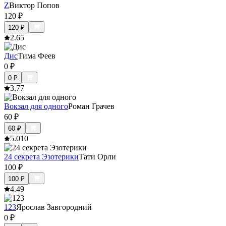
Z
Виктор Попов
120
₽
120
₽
2.6
5
Дис
Тима Феев
0
₽
0
₽
3.7
7
Вокзал для одного
Роман Грачев
60
₽
60
₽
5.0
10
24 секрета Эзотерики
Тати Орли
100
₽
100
₽
4.4
9
123
Ярослав Завгородний
0
₽