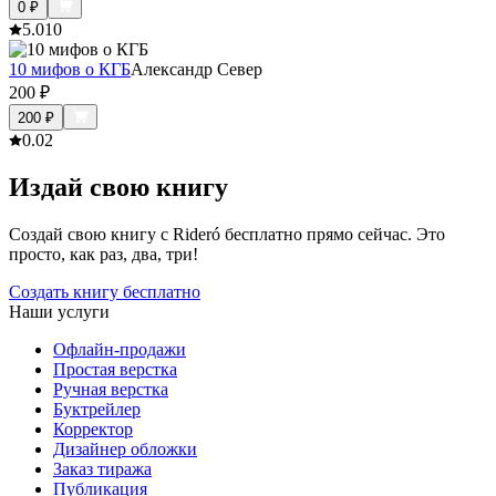
0
₽
5.0
10
10 мифов о КГБ
Александр Север
200
₽
200
₽
0.0
2
Издай свою книгу
Создай свою книгу с Rideró бесплатно прямо сейчас. Это
просто, как раз, два, три!
Создать книгу бесплатно
Наши услуги
Офлайн-продажи
Простая верстка
Ручная верстка
Буктрейлер
Корректор
Дизайнер обложки
Заказ тиража
Публикация