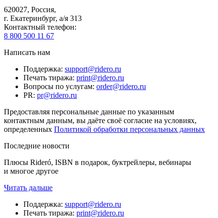
620027
,
Россия
,
г. Екатеринбург, а/я 313
Контактный телефон
:
8 800 500 11 67
Написать нам
Поддержка
:
support@ridero.ru
Печать тиража
:
print@ridero.ru
Вопросы по услугам
:
order@ridero.ru
PR
:
pr@ridero.ru
Предоставляя персональные данные по указанным
контактным данным, вы даёте своё согласие на условиях,
определенных
Политикой обработки персональных данных
Последние новости
Плюсы Rideró, ISBN в подарок, буктрейлеры, вебинары
и многое другое
Читать дальше
Поддержка
:
support@ridero.ru
Печать тиража
:
print@ridero.ru