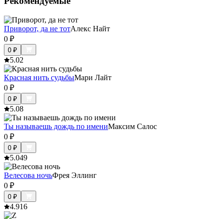
Рекомендуемые
Приворот, да не тот
Алекс Найт
0
₽
0
₽
5.0
2
Красная нить судьбы
Мари Лайт
0
₽
0
₽
5.0
8
Ты называешь дождь по имени
Максим Салос
0
₽
0
₽
5.0
49
Велесова ночь
Фрея Эллинг
0
₽
0
₽
4.9
16