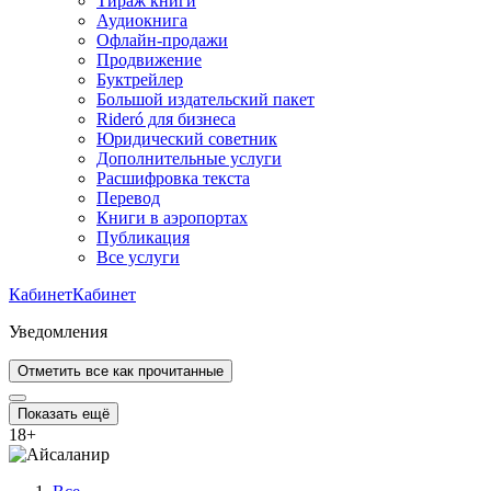
Тираж книги
Аудиокнига
Офлайн-продажи
Продвижение
Буктрейлер
Большой издательский пакет
Rideró для бизнеса
Юридический советник
Дополнительные услуги
Расшифровка текста
Перевод
Книги в аэропортах
Публикация
Все услуги
Кабинет
Кабинет
Уведомления
Отметить все как прочитанные
Показать ещё
18
+