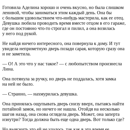
Готовила Аделина хорошо и очень вкусно, но была слишком
ленивой, чтобы заниматься этим каждый день. Она бы
с большим удовольствием что-нибудь мастерила, как ее отец.
Девушка любила проводить время вместе отцом в его гараже,
где он постоянно что-то строгал и пилил, а она возилась
у него под рукой.
Не найдя ничего интересного, она повернула к дому. И тут
увидела неприметную дверь позади сарая, которую сразу она
и не заметила.
— О! А это что у нас такое? — с любопытством произнесла
Лина.
Она потянула за ручку, но дверь не поддалась, хотя замка
на ней не было.
— Странно, — нахмурилась девушка.
Она принялась ощупывать дверь снизу вверх, пытаясь найти
потайной замок, но ничего не нашла. Отойдя на несколько
шагов назад, она снова оглядела дверь. Может, она заперта
изнутри? Тогда должна быть еще одна дверь. Вот только где?
Но выяснить это ей не удалось, так как в это время ее