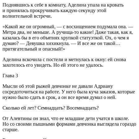
Поднявшись к себе в комнату, Аделина упала на кровать
и принялась прокручивать каждую секунду этой
волнительной встречи.
«Какой же он огромный, — с восхищением подумала она. —
Метра два, не меньше. А ручища-то какие! Даже такая, как я,
казалась бы в его объятиях хрупкой статуэткой. Ох, о чем я
думаю? — Девушка хихикнула. — И все же он такой…
притягательный и опасный!»
Аделина вскочила с постели и метнулась к окну: ей снова
захотелось его увидеть. Но ей этого не удалось.
Глава 3
Мысли об этой рыжей девчонке не давали Адриану
сосредоточиться на работе. У него была куча заказов, которые
нужно было сдать в срок, а он все время думал о ней.
Сколько ей лет? Сем
надцат
ь? Восем
надцат
ь?
От Алевтины он знал, что ее младшие дети учатся в школе.
Но со своими пышными формами девчонка выглядела гораздо
старше.