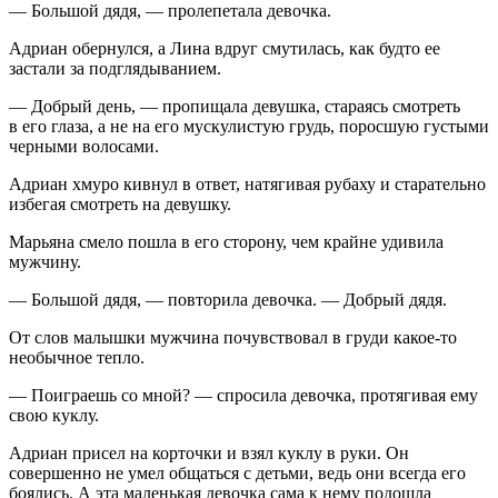
— Большой дядя, — пролепетала девочка.
Адриан обернулся, а Лина вдруг смутилась, как будто ее
застали за подглядыванием.
— Добрый день, — пропищала девушка, стараясь смотреть
в его глаза, а не на его мускулистую грудь, поросшую густыми
черными волосами.
Адриан хмуро кивнул в ответ, натягивая рубаху и старательно
избегая смотреть на девушку.
Марьяна смело пошла в его сторону, чем крайне удивила
мужчину.
— Большой дядя, — повторила девочка. — Добрый дядя.
От слов малышки мужчина почувствовал в груди какое-то
необычное тепло.
— Поиграешь со мной? — спросила девочка, протягивая ему
свою куклу.
Адриан присел на корточки и взял куклу в руки. Он
совершенно не умел общаться с детьми, ведь они всегда его
боялись. А эта маленькая девочка сама к нему подошла