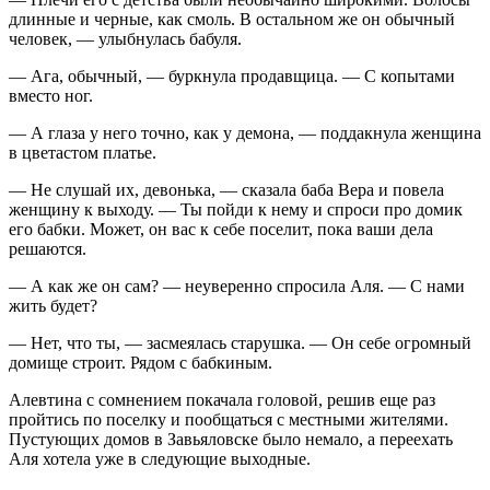
длинные и черные, как смоль. В остальном же он обычный
человек, — улыбнулась бабуля.
— Ага, обычный, — буркнула продавщица. — С копытами
вместо ног.
— А глаза у него точно, как у демона, — поддакнула женщина
в цветастом платье.
— Не слушай их, девонька, — сказала баба Вера и повела
женщину к выходу. — Ты пойди к нему и спроси про домик
его бабки. Может, он вас к себе поселит, пока ваши дела
решаются.
— А как же он сам? — неуверенно спросила Аля. — С нами
жить будет?
— Нет, что ты, — засмеялась старушка. — Он себе огромный
домище строит. Рядом с бабкиным.
Алевтина с сомнением покачала головой, решив еще раз
пройтись по поселку и пообщаться с местными жителями.
Пустующих домов в Завьяловске было немало, а переехать
Аля хотела уже в следующие выходные.