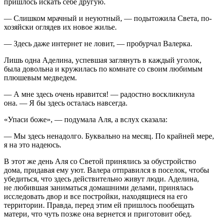
пришлось искать себе другую.
— Слишком мрачный и неуютный, — подытожила Света, по-
хозяйски оглядев их новое жилье.
— Здесь даже интернет не ловит, — пробурчал Валерка.
Лишь одна Аделина, успевшая заглянуть в каждый уголок,
была довольна и кружилась по комнате со своим любимым
плюшевым медведем.
— А мне здесь очень нравится! — радостно воскликнула
она. — Я бы здесь осталась навсегда.
«Упаси боже», — подумала Аля, а вслух сказала:
— Мы здесь ненадолго. Буквально на месяц. По крайней мере,
я на это надеюсь.
В этот же день Аля со Светой принялись за обустройство
дома, придавая ему уют. Валера отправился в поселок, чтобы
убедиться, что здесь действительно живут люди. Аделина,
не любившая заниматься домашними делами, принялась
исследовать двор и все постройки, находящиеся на его
территории. Правда, перед этим ей пришлось пообещать
матери, что чуть позже она вернется и приготовит обед.