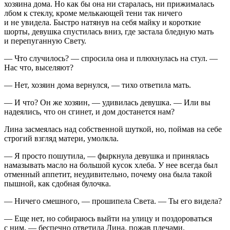
хозяина дома. Но как бы она ни старалась, ни прижималась
лбом к стеклу, кроме мелькающей тени так ничего
и не увидела. Быстро натянув на себя майку и короткие
шорты, девушка спустилась вниз, где застала бледную мать
и перепуганную Свету.
— Что случилось? — спросила она и плюхнулась на стул. —
Нас что, выселяют?
— Нет, хозяин дома вернулся, — тихо ответила мать.
— И что? Он же хозяин, — удивилась девушка. — Или вы
надеялись, что он сгинет, и дом достанется нам?
Лина засмеялась над собственной шуткой, но, поймав на себе
строгий взгляд матери, умолкла.
— Я просто пошутила, — фыркнула девушка и принялась
намазывать масло на большой кусок хлеба. У нее всегда был
отменный аппетит, неудивительно, почему она была такой
пышной, как сдобная булочка.
— Ничего смешного, — прошипела Света. — Ты его видела?
— Еще нет, но собираюсь выйти на улицу и поздороваться
с ним, — беспечно ответила Лина, пожав плечами.