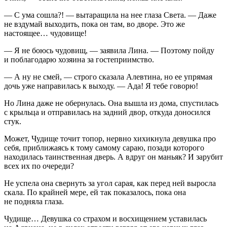
— С ума сошла?! — вытаращила на нее глаза Света. — Даже
не вздумай выходить, пока он там, во дворе. Это же
настоящее… чудовище!
— Я не боюсь чудовищ, — заявила Лина. — Поэтому пойду
и поблагодарю хозяина за гостеприимство.
— А ну не смей, — строго сказала Алевтина, но ее упрямая
дочь уже направилась к выходу. — Ада! Я тебе говорю!
Но Лина даже не обернулась. Она вышла из дома, спустилась
с крыльца и отправилась на задний двор, откуда доносился
стук.
Может, Чудище точит топор, нервно хихикнула девушка про
себя, приближаясь к тому самому сараю, позади которого
находилась таинственная дверь. А вдруг он маньяк? И зарубит
всех их по очереди?
Не успела она свернуть за угол сарая, как перед ней выросла
скала. По крайней мере, ей так показалось, пока она
не подняла глаза.
Чудище… Девушка со страхом и восхищением уставилась