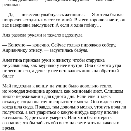
решилась.
— Да, — невесело улыбнулась женщина. — Я хотела бы вас
попросить сходить вместе со мной. Вы его хорошо знаете, он
вас наверняка выслушает. А если я одна пойду…
Аля развела руками и тяжело вздохнула.
— Конечно — конечно. Сейчас только пирожков соберу,
Адрианчику отнесу, — засуетилась бабуля.
Алевтина прижала руки к животу, чтобы старушка
не услышала, как заурчало у нее внутри. Она с самого утра
ничего не ела, а денег у нее оставалось лишь на обратный
билет.
Май подходил к концу, на улице было довольно тепло,
но молодая женщина дрожала как осиновый лист. Слишком
много переживаний для одного дня. Если еще и здесь
откажут, тогда она точно спрыгнет с моста. Она видела его,
когда шла сюда. Правда, там довольно мелко, утонуть вряд ли
получится, а вот удариться о какую-нибудь корягу вполне
возможно. Удариться и умереть. Или хотя бы потерять
сознание, чтобы забыть обо всем на свете хоть на какое-то
время.