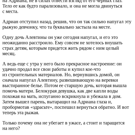
на Адриана, не в силах отвести взгляд от его черных глаз.
Тело ее как будто парализовало, и она не могла двинуться
с места.
Адриан отступил назад, решив, что он так сильно напугал эту
рыжую девчонку, что та буквально застыла на месте.
Одну дочь Алевтины он уже сегодня напугал, и его это
неожиданно расстроило. Ему совсем не хотелось внушать
страх детям, которым придется жить рядом с ним целый
месяц.
А ведь еще с утра у него было прекрасное настроение: он
удачно продал все свои работы и купил кое-что
из строительных материалов. Но, вернувшись домой, он
сначала напугал Алевтину, развешивающую на
веревк
и
выстиранное белье. Потом ее старшую дочь, которая вышла
помочь матери. Белокурая девушка, как две капли воды
похожая на мать, испуганно вскрикнула и убежала в дом.
Затем вышел парень, вытаращил на Адриана глаза и,
пробормотав «здрасьте», поспешил вернуться обратно. И вот
теперь эта рыжая.
Только почему она не убегает в ужасе, а стоит и таращится
на него?