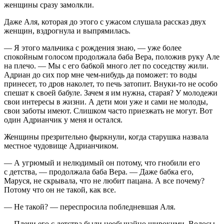
женщины сразу замолкли.
Даже Аля, которая до этого с ужасом слушала рассказ двух
женщин, вздрогнула и выпрямилась.
— Я этого мальчика с рождения знаю, — уже более
спокойным голосом продолжала баба Вера, положив руку Але
на плечо. — Мы с его бабкой много лет по соседству жили.
Адриан до сих пор мне чем-нибудь да поможет: то воды
принесет, то дров наколет, то печь затопит. Внуки-то не особо
спешат к своей бабуле. Зачем я им нужна, старая? У молодежи
свои интересы в жизни. А дети мои уже и сами не молоды,
свои заботы имеют. Слишком часто приезжать не могут. Вот
один Адрианчик у меня и остался.
Женщины презрительно фыркнули, когда старушка назвала
местное чудовище Адрианчиком.
— А угрюмый и нелюдимый он потому, что гнобили его
с детства, — продолжала баба Вера. — Даже бабка его,
Маруся, не скрывала, что не любит пацана. А все почему?
Потому что он не такой, как все.
— Не такой? — переспросила побледневшая Аля.
— Плечи его с детства были необычайно широкими. Волосы