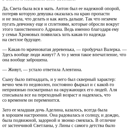
Да, Света была вся в мать. Антон был ее надежной опорой,
потеряв которую девушка оказалась на краю пропасти
и не знала, что делать и как жить дальше. Так что незачем
пугать девчонку еще и сп
летн
ями, которые обросли вокруг
этого таинственного Адриана. Ведь именно благодаря ему
у семьи Хромовых появилась хоть какая-то надежда
на светлое будущее.
— Какая-то мрачноватая деревенька, — пробурчал Валерка. —
Здесь вообще люди живут? А то у меня такое впечатление, что
она вообще заброшена.
— Живут, — устало ответила Алевтина.
Сыну было пят
надцат
ь, и у него был скверный характер:
вечно чем-то недоволен, постоянно фыркал и с какой-то
неприязнью посматривал на окружающих его людей. Аля
списывала все на переходный возраст и надеялась, что
со временем он переменится.
Зато ее младшая дочь Аделина, казалось, всегда была
в хорошем настроении. Она радовалась и солнцу, и дождю,
была подвижной, задорной и звонко смеялась. В отличие
от застенчивой Светланы, у Лины с самого детства было