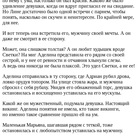
по нему с ума, настолько он был красив. Каково же было
удивление девушки, когда он вдруг пригласил ее на свидание.
Но Лине достаточно было одной встречи с парнем, чтобы
понять, насколько он скучен и неинтересен. По крайней мере,
для нее.
И вот теперь она встретила его, мужчину своей мечты. А он
даже не смотрит в ее сторону.
Может, она слишком толстая? А он любит худышек вроде
Светки? На миг Аделина представила его рядом со своей
сестрой, и у нее от ревности и отчаяния хлынули слезы.
А ведь она никогда не была плаксой. Это удел Светки, а не ее!
Аделина отправилась в ту сторону, где Адриан рубил дрова,
ловко орудуя топором. На улице стояла жара, и мужчина
сбросил с себя рубаху. Увидев его обнаженный торс, девушка
остановилась и восхищенно уставилась на его мускулы.
Какой же он мужественный, подумала девушка. Настоящий
викинг. Аделина понятия не имела, кто такие викинги,
но именно такое сравнение пришло ей на ум.
Маленькая Марьяна, шагавшая рядом с теткой, тоже
остановилась и с любопытством уставилась на мужчину.