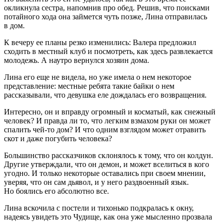
окликнула сестра, напомнив про обед. Решив, что поисками
потайного хода она займется чуть позже, Лина отправилась
в дом.
К вечеру ее планы резко изменились: Валера предложил
сходить в местный клуб и посмотреть, как здесь развлекается
молодежь. А наутро вернулся хозяин дома.
Лина его еще не видела, но уже имела о нем некоторое
представление: местные ребята такие байки о нем
рассказывали, что девушка еле дождалась его возвращения.
Интересно, он и вправду огромный и косматый, как снежный
человек? И правда ли то, что легким взмахом руки он может
спалить чей-то дом? И что одним взглядом может отравить
скот и даже погубить человека?
Большинство рассказчиков склонялось к тому, что он колдун.
Другие утверждали, что он демон, и может вселиться в кого
угодно. И только некоторые оставались при своем мнении,
уверяя, что он сам дьявол, и у него раздвоенный язык.
Но боялись его абсолютно все.
Лина вскочила с постели и тихонько подкралась к окну,
надеясь увидеть это Чудище, как она уже мысленно прозвала