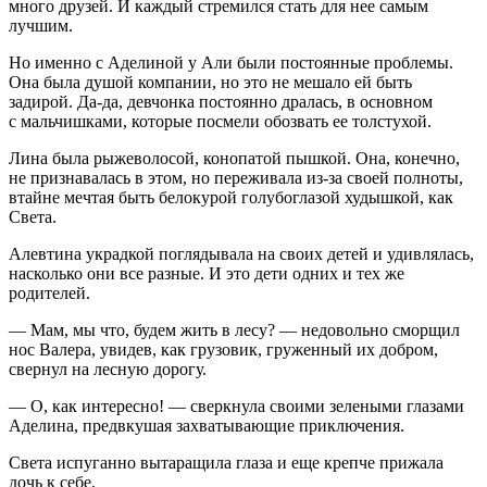
много друзей. И каждый стремился стать для нее самым
лучшим.
Но именно с Аделиной у Али были постоянные проблемы.
Она была душой компании, но это не мешало ей быть
задирой. Да-да, девчонка постоянно дралась, в основном
с мальчишками, которые посмели обозвать ее толстухой.
Лина была рыжеволосой, конопатой пышкой. Она, конечно,
не признавалась в этом, но переживала из-за своей полноты,
втайне мечтая быть белокурой голубоглазой худышкой, как
Света.
Алевтина украдкой поглядывала на своих детей и удивлялась,
насколько они все разные. И это дети одних и тех же
родителей.
— Мам, мы что, будем жить в лесу? — недовольно сморщил
нос Валера, увидев, как грузовик, груженный их добром,
свернул на лесную дорогу.
— О, как интересно! — сверкнула своими зелеными глазами
Аделина, предвкушая захватывающие приключения.
Света испуганно вытаращила глаза и еще крепче прижала
дочь к себе.