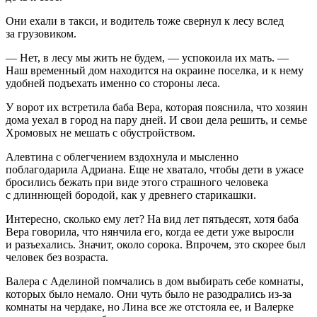
Они ехали в такси, и водитель тоже свернул к лесу вслед
за грузовиком.
— Нет, в лесу мы жить не будем, — успокоила их мать. —
Наш временный дом находится на окраине поселка, и к нему
удобней подъехать именно со стороны леса.
У ворот их встретила баба Вера, которая пояснила, что хозяин
дома уехал в город на пару дней. И свои дела решить, и семье
Хромовых не мешать с обустройством.
Алевтина с облегчением вздохнула и мысленно
поблагодарила Адриана. Еще не хватало, чтобы дети в ужасе
бросились бежать при виде этого страшного человека
с длиннющей бородой, как у древнего старикашки.
Интересно, сколько ему лет? На вид лет пятьдесят, хотя баба
Вера говорила, что нянчила его, когда ее дети уже выросли
и разъехались. Значит, около сорока. Впрочем, это скорее был
человек без возраста.
Валера с Аделиной помчались в дом выбирать себе комнаты,
которых было немало. Они чуть было не разодрались из-за
комнаты на чердаке, но Лина все же отстояла ее, и Валерке