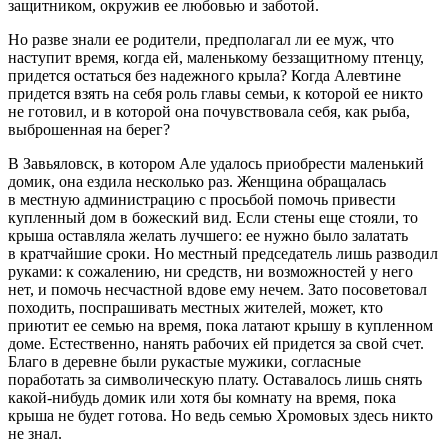
защитником, окружив ее любовью и заботой.
Но разве знали ее родители, предполагал ли ее муж, что
наступит время, когда ей, маленькому беззащитному птенцу,
придется остаться без надежного крыла? Когда Алевтине
придется взять на себя роль главы семьи, к которой ее никто
не готовил, и в которой она почувствовала себя, как рыба,
выброшенная на берег?
В Завьяловск, в котором Але удалось приобрести маленький
домик, она ездила несколько раз. Женщина обращалась
в местную администрацию с просьбой помочь привести
купленный дом в божеский вид. Если стены еще стояли, то
крыша оставляла желать лучшего: ее нужно было залатать
в кратчайшие сроки. Но местный председатель лишь разводил
руками: к сожалению, ни средств, ни возможностей у него
нет, и помочь несчастной вдове ему нечем. Зато посоветовал
походить, поспрашивать местных жителей, может, кто
приютит ее семью на время, пока латают крышу в купленном
доме. Естественно, нанять рабочих ей придется за свой счет.
Благо в деревне были рукастые мужики, согласные
поработать за символическую плату. Оставалось лишь снять
какой-нибудь домик или хотя бы комнату на время, пока
крыша не будет готова. Но ведь семью Хромовых здесь никто
не знал.