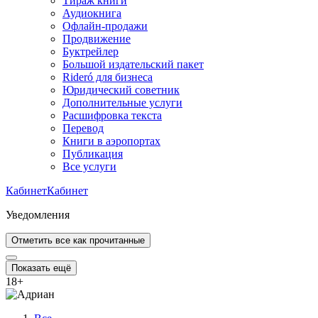
Тираж книги
Аудиокнига
Офлайн-продажи
Продвижение
Буктрейлер
Большой издательский пакет
Rideró для бизнеса
Юридический советник
Дополнительные услуги
Расшифровка текста
Перевод
Книги в аэропортах
Публикация
Все услуги
Кабинет
Кабинет
Уведомления
Отметить все как прочитанные
Показать ещё
18
+