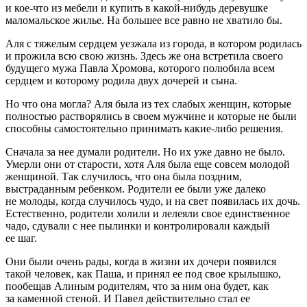
и кое-что из мебели и купить в какой-нибудь деревушке
маломальское жилье. На большее все равно не хватило бы.
Аля с тяжелым сердцем уезжала из города, в котором родилась
и прожила всю свою жизнь. Здесь же она встретила своего
будущего мужа Павла Хромова, которого полюбила всем
сердцем и которому родила двух дочерей и сына.
Но что она могла? Аля была из тех слабых женщин, которые
полностью растворялись в своем мужчине и которые не были
способны самостоятельно принимать какие-либо решения.
Сначала за нее думали родители. Но их уже давно не было.
Умерли они от старости, хотя Аля была еще совсем молодой
женщиной. Так случилось, что она была поздним,
выстраданным ребенком. Родители ее были уже далеко
не молоды, когда случилось чудо, и на свет появилась их дочь.
Естественно, родители холили и лелеяли свое единственное
чадо, сдували с нее пылинки и контролировали каждый
ее шаг.
Они были очень рады, когда в жизни их дочери появился
такой человек, как Паша, и принял ее под свое крылышко,
пообещав Алиным родителям, что за ним она будет, как
за каменной стеной. И Павел действительно стал ее