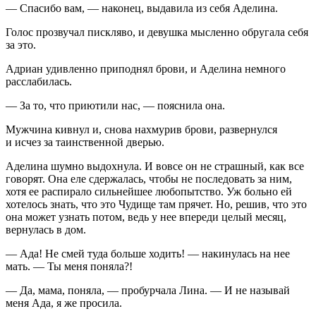
— Спасибо вам, — наконец, выдавила из себя Аделина.
Голос прозвучал пискляво, и девушка мысленно обругала себя
за это.
Адриан удивленно приподнял брови, и Аделина немного
расслабилась.
— За то, что приютили нас, — пояснила она.
Мужчина кивнул и, снова нахмурив брови, развернулся
и исчез за таинственной дверью.
Аделина шумно выдохнула. И вовсе он не страшный, как все
говорят. Она еле сдержалась, чтобы не последовать за ним,
хотя ее распирало сильнейшее любопытство. Уж больно ей
хотелось знать, что это Чудище там прячет. Но, решив, что это
она может узнать потом, ведь у нее впереди целый месяц,
вернулась в дом.
— Ада! Не смей туда больше ходить! — накинулась на нее
мать. — Ты меня поняла?!
— Да, мама, поняла, — пробурчала Лина. — И не называй
меня Ада, я же просила.