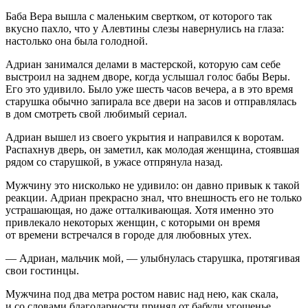
Баба Вера вышла с маленьким свертком, от которого так
вкусно пахло, что у Алевтины слезы навернулись на глаза:
настолько она была голодной.
Адриан занимался делами в мастерской, которую сам себе
выстроил на заднем дворе, когда услышал голос бабы Веры.
Его это удивило. Было уже шесть часов вечера, а в это время
старушка обычно запирала все двери на засов и отправлялась
в дом смотреть свой любимый сериал.
Адриан вышел из своего укрытия и направился к воротам.
Распахнув дверь, он заметил, как молодая женщина, стоявшая
рядом со старушкой, в ужасе отпрянула назад.
Мужчину это нисколько не удивило: он давно привык к такой
реакции. Адриан прекрасно знал, что внешность его не только
устрашающая, но даже отталкивающая. Хотя именно это
привлекало некоторых женщин, с которыми он время
от времени встречался в городе для любовных утех.
— Адриан, мальчик мой, — улыбнулась старушка, протягивая
свои гостинцы.
Мужчина под два метра ростом навис над нею, как скала,
и со словами благодарности принял от бабули угощенье.