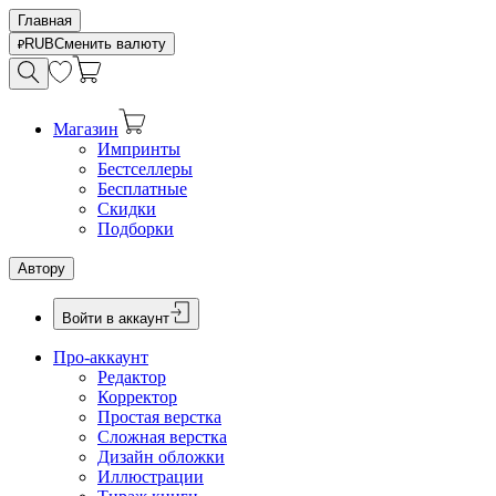
Главная
RUB
Сменить валюту
Магазин
Импринты
Бестселлеры
Бесплатные
Скидки
Подборки
Автору
Войти в аккаунт
Про-аккаунт
Редактор
Корректор
Простая верстка
Сложная верстка
Дизайн обложки
Иллюстрации