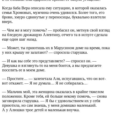
Когда баба Вера описала ему ситуацию, в которой оказалась
семья Хромовых, мужчина очень удивился. Более того, его
брови, хмуро сдвинутые у переносицы, буквально взлетели
вверх.
— Чем же я могу помочь? — пробасил он, метнув свой взгляд
на бледную дрожащую Алевтину, отчего та в испуге сделала
еще один шаг назад.
— Может, ты приютишь их в Марусином доме на время, пока
у них крышу не залатают? — спросила старушка.
— И как вы себе это представляете? — спросил он. —
Девушка и взглянуть-то на меня боится, а вы предлагаете
поселить ее в моем доме.
— Простите… — залепетала Аля, испугавшись, что он вот-
вот откажет. — Я не думала… Я не собиралась…
— Мальчик мой, эта женщина оказалась в крайне тяжелом
положении. Кроме тебя, ей больше некому помочь, — снова
заговорила старушка. — Я бы с удовольствием их у себя
приютила, но сам знаешь, у меня домишко маленький.
А у Алюшки трое детей и маленькая внучка.