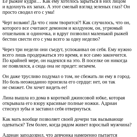
Ее рыжие кудри… Как ему хотелось зарыться в них лицом
и вдохнуть их запах. А этот смелый взгляд зеленых глаз? Он
просто сводил его с ума!
Черт возьми! Да что с ним творится?! Как случилось, что он,
которого все считают демоном и колдуном, он, угрюмый
отшельник и одиночка, и вдруг позволил маленькой рыжей
бестии свести его с ума всего за одну неделю?
Через три недели они съедут, успокаивал он себя. Ему нужно
всего лишь продержаться это время, и все само закончится.
По крайней мере, он надеялся на это. В поселке он никогда
не появлялся, а сюда она не придет: незачем.
Он даже трусливо подумал о том, не сбежать ли ему в город.
Но боль неожиданно пронзила его сердце: нет, он так
не сможет. Он хочет видеть ее!
Лина вышла из дома в короткой джинсовой юбке, которая
открывала его взору красивые полные ножки. Адриан
стиснул зубы и заставил себя отвернуться.
Как мать вообще позволяет своей дочери так вызывающе
одеваться? Тем более, когда рядом живет взрослый мужчина?
Адриан заподозрил, что девчонка намеренно пытается