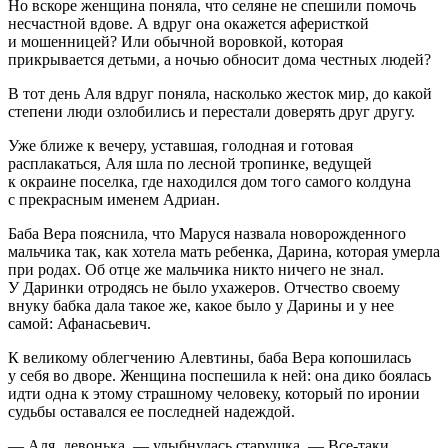
Но вскоре женщина поняла, что селяне не спешили помочь
несчастной вдове. А вдруг она окажется аферисткой
и мошенницей? Или обычной воровкой, которая
прикрывается детьми, а ночью обносит дома честных людей?
В тот день Аля вдруг поняла, насколько жесток мир, до какой
степени люди озлобились и перестали доверять друг другу.
Уже ближе к вечеру, уставшая, голодная и готовая
расплакаться, Аля шла по лесной тропинке, ведущей
к окраине поселка, где находился дом того самого колдуна
с прекрасным именем Адриан.
Баба Вера пояснила, что Маруся назвала новорожденного
мальчика так, как хотела мать ребенка, Дарина, которая умерла
при родах. Об отце же мальчика никто ничего не знал.
У Даринки отродясь не было ухажеров. Отчество своему
внуку бабка дала такое же, какое было у Дарины и у нее
самой: Афанасьевич.
К великому облегчению Алевтины, баба Вера копошилась
у себя во дворе. Женщина поспешила к ней: она дико боялась
идти одна к этому страшному человеку, который по иронии
судьбы оставался ее последней надеждой.
— Аля, девонька, — улыбнулась старушка. — Все-таки