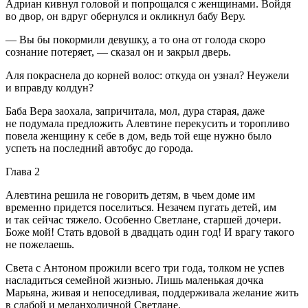
Адриан кивнул головой и попрощался с женщинами. Войдя
во двор, он вдруг обернулся и окликнул бабу Веру.
— Вы бы покормили девушку, а то она от голода скоро
сознание потеряет, — сказал он и закрыл дверь.
Аля покраснела до корней волос: откуда он узнал? Неужели
и вправду колдун?
Баба Вера заохала, запричитала, мол, дура старая, даже
не подумала предложить Алевтине перекусить и торопливо
повела женщину к себе в дом, ведь той еще нужно было
успеть на последний автобус до города.
Глава 2
Алевтина решила не говорить детям, в чьем доме им
временно придется поселиться. Незачем пугать детей, им
и так сейчас тяжело. Особенно Светлане, старшей дочери.
Боже мой! Стать вдовой в двадцать один год! И врагу такого
не пожелаешь.
Света с Антоном прожили всего три года, толком не успев
насладиться семейной жизнью. Лишь маленькая дочка
Марьяна, живая и непоседливая, поддерживала желание жить
в слабой и меланхоличной Светлане.