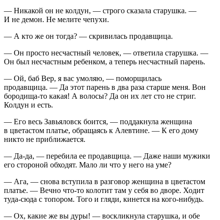
— Никакой он не колдун, — строго сказала старушка. —
И не демон. Не мелите чепухи.
— А кто же он тогда? — скривилась продавщица.
— Он просто несчастный человек, — ответила старушка. —
Он был несчастным ребенком, а теперь несчастный парень.
— Ой, баб Вер, я вас умоляю, — поморщилась
продавщица. — Да этот парень в два раза старше меня. Вон
бородища-то какая! А волосы? Да он их лет сто не стриг.
Колдун и есть.
— Его весь Завьяловск боится, — поддакнула женщина
в цветастом платье, обращаясь к Алевтине. — К его дому
никто не приближается.
— Да-да, — перебила ее продавщица. — Даже наши мужики
его стороной обходят. Мало ли что у него на уме?
— Ага, — снова вступила в разговор женщина в цветастом
платье. — Вечно что-то колотит там у себя во дворе. Ходит
туда-сюда с топором. Того и гляди, кинется на кого-нибудь.
— Ох, какие же вы дуры! — воскликнула старушка, и обе