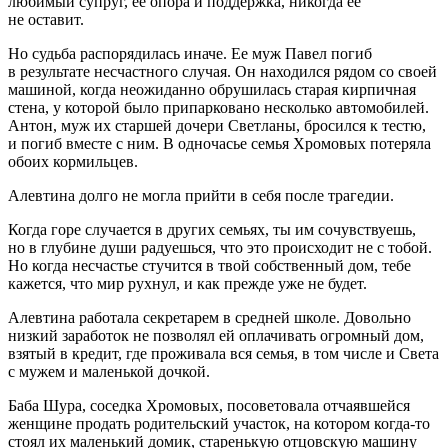
любимый супруг, ее опора и поддержка, никогда ее
не оставит.
Но судьба распорядилась иначе. Ее муж Павел погиб
в результате несчастного случая. Он находился рядом со своей
машиной, когда неожиданно обрушилась старая кирпичная
стена, у которой было припарковано несколько автомобилей.
Антон, муж их старшей дочери Светланы, бросился к тестю,
и погиб вместе с ним. В одночасье семья Хромовых потеряла
обоих кормильцев.
Алевтина долго не могла прийти в себя после трагедии.
Когда горе случается в других семьях, ты им сочувствуешь,
но в глубине души радуешься, что это происходит не с тобой.
Но когда несчастье стучится в твой собственный дом, тебе
кажется, что мир рухнул, и как прежде уже не будет.
Алевтина работала секретарем в средней школе. Довольно
низкий заработок не позволял ей оплачивать огромный дом,
взятый в кредит, где проживала вся семья, в том числе и Света
с мужем и маленькой дочкой.
Баба Шура, соседка Хромовых, посоветовала отчаявшейся
женщине продать родительский участок, на котором когда-то
стоял их маленький домик, старенькую отцовскую машину