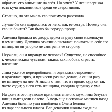
обратить его внимание на себя. Но зачем? У нее наверняка
есть куча поклонников среди ее сверстников.
Странно, но эта мысль его почему-то разозлила.
Лучше бы она шарахалась от него, как ее сестра. Почему она
его не боится? Так было бы гораздо проще.
Аделина бродила по двору, держа за руку свою маленькую
племянницу. Девушка отчаянно пыталась поймать на себе его
взгляд, но он упорно не смотрел в ее сторону.
Неужели, он и вправду не человек? Существо, не способное
к человеческим чувствам, таким, как любовь, страсть,
влечение.
Лина уже все перепробовала: и одевалась откровенно,
и красилась ярко, и прически разные делала, а он ни разу
не взглянул на нее. А мысль о том, что в городе, куда он так
часто ездит, у него есть женщина, сводила девушку с ума.
На фоне этого пугающе привлекательного мужчины безусые
юнцы выглядели нелепо. А ведь еще несколько месяцев назад
Аделина была по уши влюблена в Олега Белова
из параллельного класса. Все девчонки школы сходили