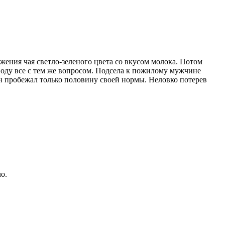
жения чая светло-зеленого цвета со вкусом молока. Потом
 воду все с тем же вопросом. Подсела к пожилому мужчине
н пробежал только половину своей нормы. Неловко потерев
о.