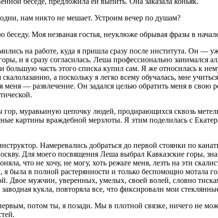
венной беседе, предложила ей выпить. Она заказала
конья
к.
дни, нам никто не мешает. Устроим вечер по душам?
ю беседу. Моя незваная гостья, неуклюже обрывая фразы в начал
ись на работе, куда я пришла сразу после института. Он — уже
 горы, и я сразу согласилась. Леша профессионально занимался 
и большую часть этого списка купил сам. Я же относилась к не
скалолазанию, а поскольку я легко всему обучалась, мне учитьс
я меня — развлечение. Он задался целью обратить меня в свою р
стической.
ны гор, муравьиную цепочку людей, продирающихся сквозь метель
яные картины враждебной мерзлоты. Я этим поделилась с Екатер
структор. Намеревались добраться до первой стоянки по канатк
оскву. Для моего посвящения Леша выбрал Кавказские горы, зн
оняла, что не хочу, не могу, хоть режьте меня, лезть на эти ска
, я была в полной растерянности и только беспомощно мотала го
. Двое мужчин, уверенных, умелых, своей волей, словно тисками,
 заводная кукла, повторяла все, что фиксировали мои стеклянные
первым, потом ты, я позади. Мы в плотной связке, ничего не мо
тей.