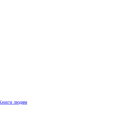
Книги людям