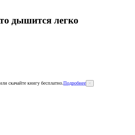
-то дышится легко
 или скачайте книгу бесплатно.
Подробнее