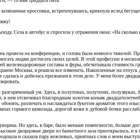
ги, — то вам тридцать пять.
и заляпанные кроссовки, встрепенувшись, крикнула вслед бегущ
ляжу!
ходу. Села в автобус и спросила у отражения окна: «На сколько
 день провела на конференции, и голова была немного тяжелой. 
омогать людям достигать своих целей. В этой профессии я нескол
ей железнодорожные составы и фуры, обсчитывала стоимость гр
краине Москвы, я решила все изменить. Накопленные на отпуск д
не сдалась и добилась признания в этом деле. У меня более двад
зировать.
разгоряченный ум. Здесь, в полутонах, полутенях, полузвуках, 
р, в нем отсвечивал благородным золотом
конья
к двадцат
илетн
е
 обонять, различать и наслаждаться букетом ароматов этого изы
запах горького шоколада, дорогой кожи и дубовой бочки расслабл
вориш. Но здесь, в баре, было меньше помпезности, больше дос
 Высокие дворцовые двери из банкетного зала приоткрылись, и в
, подошла и сказала пару вежливых, приятных слов о моем высту