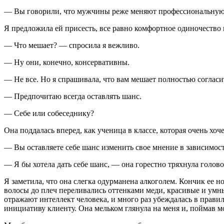
— Вы говорили, что мужчины реже меняют профессиональную сф
Я предложила ей присесть, все равно комфортное одиночество
— Что мешает? — спросила я вежливо.
— Ну они, конечно, консервативны.
— Не все. Но я спрашивала, что вам мешает полностью согласи
— Предпочитаю всегда оставлять шанс.
— Себе или собеседнику?
Она поддалась вперед, как ученица в классе, которая очень хоч
— Вы оставляете себе шанс изменить свое мнение в зависимост
— Я бы хотела дать себе шанс, — она горестно тряхнула голово
Я заметила, что она слегка одурманена
алкогол
ем. Кончик ее н
волосы до плеч переливались оттенками меди, красивые и умные
отражают интеллект человека, и много раз убеждалась в правиль
инициативу клиенту. Она мельком глянула на меня и, поймав м