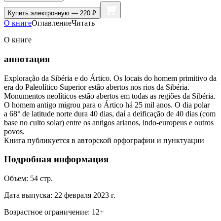
Купить
электронную — 220 ₽
О книге
Оглавление
Читать
О книге
аннотация
Exploração da Sibéria e do Ártico. Os locais do homem primitivo da
era do Paleolítico Superior estão abertos nos rios da Sibéria.
Monumentos neolíticos estão abertos em todas as regiões da Sibéria.
O homem antigo migrou para o Ártico há 25 mil anos. O dia polar
a 68° de latitude norte dura 40 dias, daí a deificação de 40 dias (com
base no culto solar) entre os antigos arianos, indo-europeus e outros
povos.
Книга публикуется в авторской орфографии и пунктуации
Подробная информация
Объем:
54
стр.
Дата выпуска:
22 февраля 2023 г.
Возрастное ограничение:
12
+