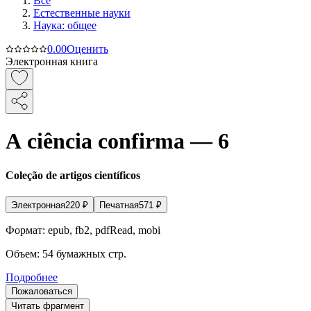
Все
Естественные науки
Наука: общее
0.0
0
Оценить
Электронная книга
A ciência confirma — 6
Coleção de artigos científicos
Электронная
220
₽
Печатная
571
₽
Формат:
epub, fb2, pdfRead, mobi
Объем:
54
бумажных стр.
Подробнее
Пожаловаться
Читать фрагмент