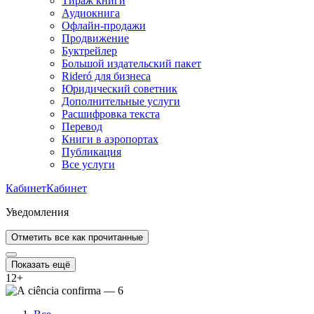
Тираж книги
Аудиокнига
Офлайн-продажи
Продвижение
Буктрейлер
Большой издательский пакет
Rideró для бизнеса
Юридический советник
Дополнительные услуги
Расшифровка текста
Перевод
Книги в аэропортах
Публикация
Все услуги
Кабинет
Кабинет
Уведомления
Отметить все как прочитанные
Показать ещё
12
+