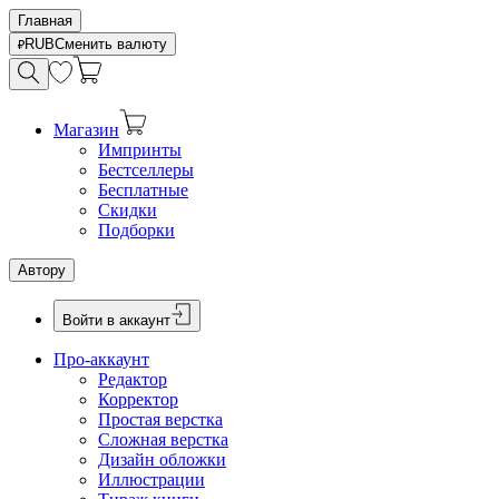
Главная
RUB
Сменить валюту
Магазин
Импринты
Бестселлеры
Бесплатные
Скидки
Подборки
Автору
Войти в аккаунт
Про-аккаунт
Редактор
Корректор
Простая верстка
Сложная верстка
Дизайн обложки
Иллюстрации