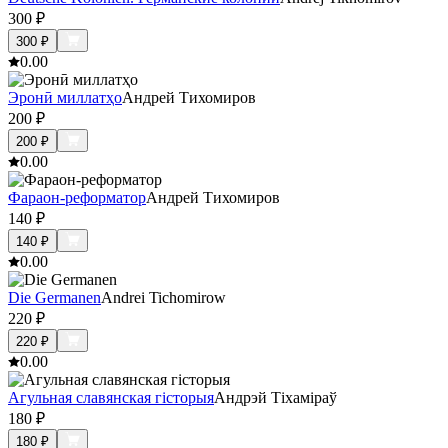
300
₽
300
₽
0.0
0
Эронӣ миллатҳо
Андрей Тихомиров
200
₽
200
₽
0.0
0
Фараон-реформатор
Андрей Тихомиров
140
₽
140
₽
0.0
0
Die Germanen
Andrei Tichomirow
220
₽
220
₽
0.0
0
Агульная славянская гісторыя
Андрэй Тіхаміраў
180
₽
180
₽