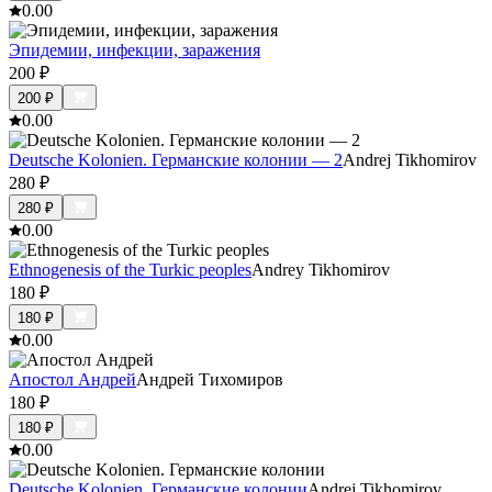
0.0
0
Эпидемии, инфекции, заражения
200
₽
200
₽
0.0
0
Deutsche Kolonien. Германские колонии — 2
Andrej Tikhomirov
280
₽
280
₽
0.0
0
Ethnogenesis of the Turkic peoples
Andrey Tikhomirov
180
₽
180
₽
0.0
0
Апостол Андрей
Андрей Тихомиров
180
₽
180
₽
0.0
0
Deutsche Kolonien. Германские колонии
Andrej Tikhomirov