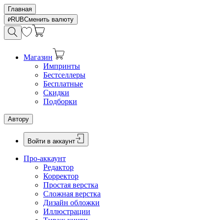
Главная
RUB
Сменить валюту
Магазин
Импринты
Бестселлеры
Бесплатные
Скидки
Подборки
Автору
Войти в аккаунт
Про-аккаунт
Редактор
Корректор
Простая верстка
Сложная верстка
Дизайн обложки
Иллюстрации