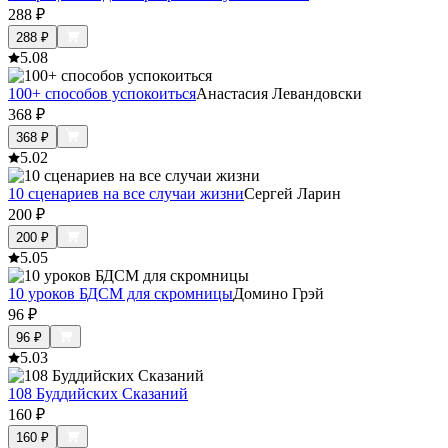
288
₽
288
₽
5.0
8
100+ способов успокоиться
Анастасия Левандовски
368
₽
368
₽
5.0
2
10 сценариев на все случаи жизни
Сергей Ларин
200
₽
200
₽
5.0
5
10 уроков БДСМ для скромницы
Домино Грэй
96
₽
96
₽
5.0
3
108 Буддийских Сказаний
160
₽
160
₽