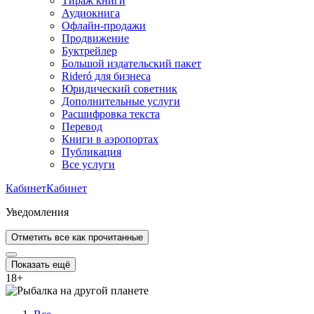
Тираж книги
Аудиокнига
Офлайн-продажи
Продвижение
Буктрейлер
Большой издательский пакет
Rideró для бизнеса
Юридический советник
Дополнительные услуги
Расшифровка текста
Перевод
Книги в аэропортах
Публикация
Все услуги
Кабинет
Кабинет
Уведомления
Отметить все как прочитанные
Показать ещё
18
+