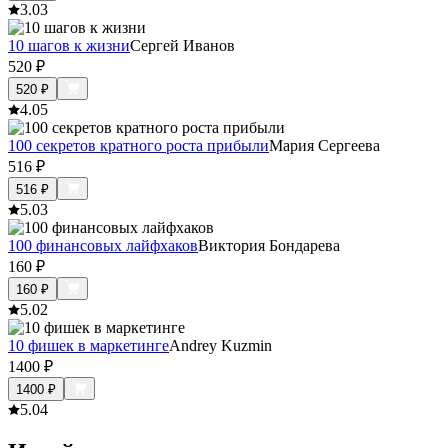
3.0
3
10 шагов к жизни
Сергей Иванов
520
₽
520
₽
4.0
5
100 секретов кратного роста прибыли
Мария Сергеева
516
₽
516
₽
5.0
3
100 финансовых лайфхаков
Виктория Бондарева
160
₽
160
₽
5.0
2
10 фишек в маркетинге
Andrey Kuzmin
1400
₽
1400
₽
5.0
4