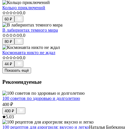
Кольцо приключений
0.0
60
₽
В лабиринтах темного мира
0.0
80
₽
Космонавта никто не ждал
0.0
44
₽
Показать ещё
Рекомендуемые
100 советов по здоровью и долголетию
400
₽
400
₽
5.0
3
100 рецептов для аэрогриля: вкусно и легко
Наталья Бибекина