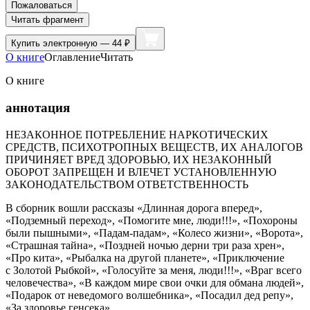
Пожаловаться
Читать фрагмент
Купить
электронную — 44 ₽
О книге
Оглавление
Читать
О книге
аннотация
НЕЗАКОННОЕ ПОТРЕБЛЕНИЕ НАРКОТИЧЕСКИХ
СРЕДСТВ, ПСИХОТРОПНЫХ ВЕЩЕСТВ, ИХ АНАЛОГОВ
ПРИЧИНЯЕТ ВРЕД ЗДОРОВЬЮ, ИХ НЕЗАКОННЫЙ
ОБОРОТ ЗАПРЕЩЕН И ВЛЕЧЕТ УСТАНОВЛЕННУЮ
ЗАКОНОДАТЕЛЬСТВОМ ОТВЕТСТВЕННОСТЬ
В сборник вошли рассказы «Длинная дорога вперед»,
«Подземный переход», «Помогите мне, люди!!!», «Похороны
были пышными», «Падам-падам», «Колесо жизни», «Ворота»,
«Страшная тайна», «Поздней ночью дерни три раза хрен»,
«Про кита», «Рыбалка на другой планете», «Приключение
с Золотой Рыбкой», «Голосуйте за меня, люди!!!», «Враг всего
человечества», «В каждом мире свои очки для обмана людей»,
«Подарок от неведомого волшебника», «Посадил дед репу»,
«За здоровье генсека».