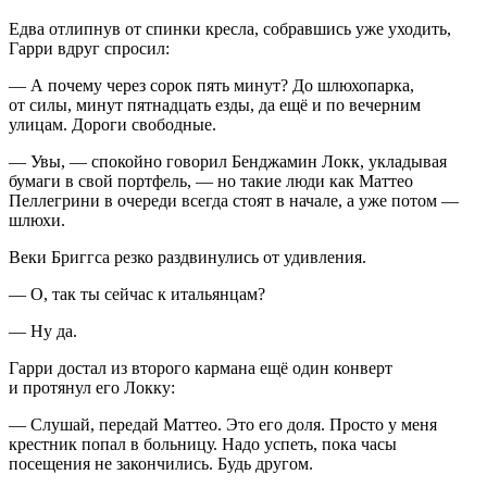
Едва отлипнув от спинки кресла, собравшись уже уходить,
Гарри вдруг спросил:
— А почему через сорок пять минут? До
шлюх
опарка,
от силы, минут пятнадцать езды, да ещё и по вечерним
улицам. Дороги свободные.
— Увы, — спокойно говорил Бенджамин Локк, укладывая
бумаги в свой портфель, — но такие люди как Маттео
Пеллегрини в очереди всегда стоят в начале, а уже потом —
шлюх
и.
Веки Бриггса резко раздвинулись от удивления.
— О, так ты сейчас к итальянцам?
— Ну да.
Гарри достал из второго кармана ещё один конверт
и протянул его Локку:
— Слушай, передай Маттео. Это его доля. Просто у меня
крестник попал в больницу. Надо успеть, пока часы
посещения не закончились. Будь другом.