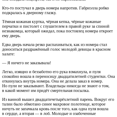
Кто-то постучал в дверь номера напротив. Габриэлла робко
подкралась к дверному глазку.
Тёмная кожаная куртка, чёрная кепка, чёрные кожаные
перчатки и пистолет с глушителем в правой руке за спиной
незнакомца, который ожидал, пока постоялец номера откроет
ему дверь.
Едва дверь начала резко распахиваться, как из номера стал
доноситься раздражённый голос молодой девицы в красном
халате:
— Я ничего не заказывала!
Легко, изящно и беззаботно его рука взмахнула, и пуля
спокойно вошла в переносицу двадцат
илетн
ей студентки. Она
откинулась внутрь номера. Она не делала заказ в номер.
Но пули не заказывают. Владельцы никогда не знают о том,
в какой момент им придёт смертельная посылка.
Из ванной вышел двадцатичетырёх
летн
ий парень. Вокруг его
талии было обмотано синее махровое полотенце, которое
ничуть не запачкала кровь после того, как одна пуля вошла
в сердце, а вторая — в лоб. Молодые и озабоченные