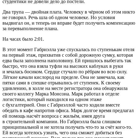
студентики не довели дело до постели.
Два трупа — двойная плата. Человеку в чёрном об этом никто
не говорил. Речь шла об одном человеке. Но условия
выдвигал он, и теперь он вправе будет получить компенсацию
за перевыполнение плана.
На часах было 2:01.
В этот момент Габриэлла уже спускалась по ступенькам отеля
на первый этаж, прихватив с собой дорожную сумку, которая
едва была заполнена наполовину. Ей пришлось выбегать так
быстро, что она взяла туфли на высоких каблуках в руки
и мчалась босиком. Сердце стучало по рёбрам во всю силу.
Лёгкие качали кислород на пределе. Она не замечала, как
пятки сами в спешке отрывались от ступенек. К своему
удивлению, в холле на месте регистратора она обнаружила
своего коллегу Марка Монсона. Марк работал в отделе
логистики, который находился на одном этаже
с бухгалтерией. Они с Габриэллой часто ходили вместе
обедать в кафе напротив офиса. Марк долгое время предлагал
ей помощь насчёт вопроса с жильём, имея друга
в строительной компании. Но Габриэлла была слишком
принципиальной и не хотела получать что-то за счёт кого-то.
Ей всегда хотелось узнать, чего она сможет добиться без