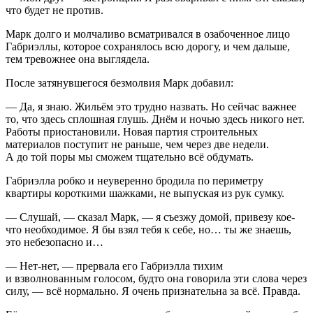
что будет не против.
Марк долго и молчаливо всматривался в озабоченное лицо
Габриэллы, которое сохранялось всю дорогу, и чем дальше,
тем тревожнее она выглядела.
После затянувшегося безмолвия Марк добавил:
— Да, я знаю. Жильём это трудно назвать. Но сейчас важнее
то, что здесь сплошная глушь. Днём и ночью здесь никого нет.
Работы приостановили. Новая партия строительных
материалов поступит не раньше, чем через две недели.
А до той поры мы сможем тщательно всё обдумать.
Габриэлла робко и неуверенно бродила по периметру
квартиры короткими шажками, не выпуская из рук сумку.
— Слушай, — сказал Марк, — я съезжу домой, привезу кое-
что необходимое. Я бы взял тебя к себе, но… ты же знаешь,
это небезопасно и…
— Нет-нет, — прервала его Габриэлла тихим
и взволнованным голосом, будто она говорила эти слова через
силу, — всё нормально. Я очень признательна за всё. Правда.