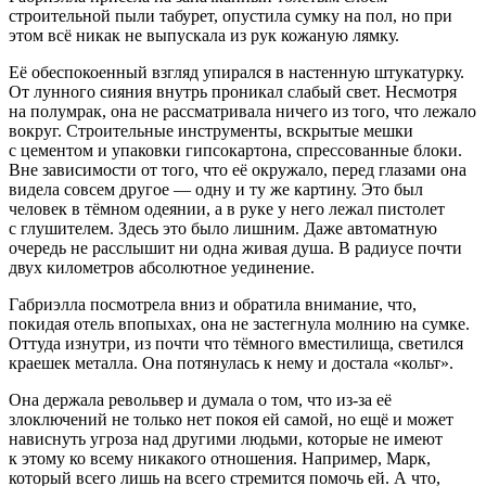
строительной пыли табурет, опустила сумку на пол, но при
этом всё никак не выпускала из рук кожаную лямку.
Её обеспокоенный взгляд упирался в настенную штукатурку.
От лунного сияния внутрь проникал слабый свет. Несмотря
на полумрак, она не рассматривала ничего из того, что лежало
вокруг. Строительные инструменты,
вскры
тые мешки
с цементом и упаковки гипсокартона, спрессованные блоки.
Вне зависимости от того, что её окружало, перед глазами она
видела совсем другое — одну и ту же картину. Это был
человек в тёмном одеянии, а в руке у него лежал пистолет
с глушителем. Здесь это было лишним. Даже автоматную
очередь не расслышит ни одна живая душа. В радиусе почти
двух километров абсолютное уединение.
Габриэлла посмотрела вниз и обратила внимание, что,
покидая отель впопыхах, она не застегнула молнию на сумке.
Оттуда изнутри, из почти что тёмного вместилища, светился
краешек металла. Она потянулась к нему и достала «кольт».
Она держала револьвер и думала о том, что из-за её
злоключений не только нет покоя ей самой, но ещё и может
нависнуть угроза над другими людьми, которые не имеют
к этому ко всему никакого отношения. Например, Марк,
который всего лишь на всего стремится помочь ей. А что,