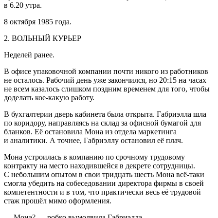
в 6.20 утра.
8 октября 1985 года.
2.
ВОЛЬНЫЙ КУРЬЕР
Неделей ранее.
В офисе упаковочной компании почти никого из работников
не осталось. Рабочий день уже закончился, но 20:15 на часах
не всем казалось слишком поздним временем для того, чтобы
доделать кое-какую работу.
В бухгалтерии дверь кабинета была открыта. Габриэлла шла
по коридору, направляясь на склад за офисной бумагой для
бланков. Её остановила Мона из отдела маркетинга
и аналитики. А точнее, Габриэллу остановил её плач.
Мона устроилась в компанию по срочному трудовому
контракту на место находившейся в декрете сотрудницы.
С небольшим опытом в свои тридцать шесть Мона всё-таки
смогла убедить на собеседовании директора фирмы в своей
компетентности и в том, что практически весь её трудовой
стаж прошёл мимо оформления.
— Мона? — робко вымолвила Габриэлла.