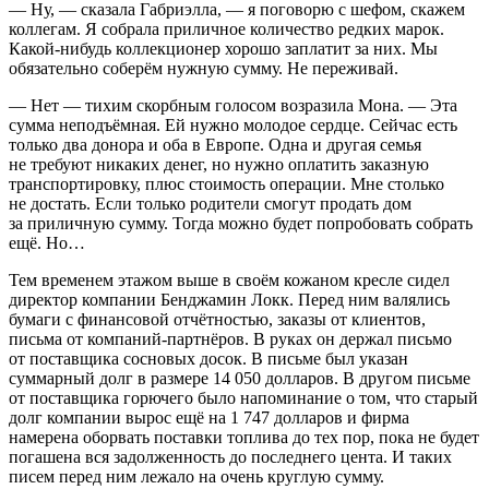
— Ну, — сказала Габриэлла, — я поговорю с шефом, скажем
коллегам. Я собрала приличное количество редких марок.
Какой-нибудь коллекционер хорошо заплатит за них. Мы
обязательно соберём нужную сумму. Не переживай.
— Нет — тихим скорбным голосом возразила Мона. — Эта
сумма неподъёмная. Ей нужно молодое сердце. Сейчас есть
только два донора и оба в Европе. Одна и другая семья
не требуют никаких денег, но нужно оплатить заказную
транспортировку, плюс стоимость операции. Мне столько
не достать. Если только родители смогут продать дом
за приличную сумму. Тогда можно будет попробовать собрать
ещё. Но…
Тем временем этажом выше в своём кожаном кресле сидел
директор компании Бенджамин Локк. Перед ним валялись
бумаги с финансовой отчётностью, заказы от клиентов,
письма от компаний-партнёров. В руках он держал письмо
от поставщика сосновых досок. В письме был указан
суммарный долг в размере 14 050 долларов. В другом письме
от поставщика горючего было напоминание о том, что старый
долг компании вырос ещё на 1 747 долларов и фирма
намерена оборвать поставки топлива до тех пор, пока не будет
погашена вся задолженность до последнего цента. И таких
писем перед ним лежало на очень круглую сумму.