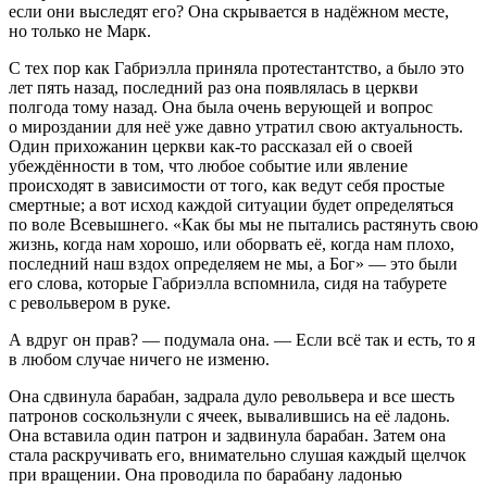
если они выследят его? Она скрывается в надёжном месте,
но только не Марк.
С тех пор как Габриэлла приняла протестантство, а было это
лет пять назад, последний раз она появлялась в церкви
полгода тому назад. Она была очень верующей и вопрос
о мироздании для неё уже давно утратил свою актуальность.
Один прихожанин церкви как-то рассказал ей о своей
убеждённости в том, что любое событие или явление
происходят в зависимости от того, как ведут себя простые
смертные; а вот исход каждой ситуации будет определяться
по воле Всевышнего. «
Как бы мы не пытались растянуть свою
жизнь, когда нам хорошо, или оборвать её, когда нам плохо,
последний наш вздох определяем не мы, а Бог
» — это были
его слова, которые Габриэлла вспомнила, сидя на табурете
с револьвером в руке.
А вдруг он прав?
— подумала она. —
Если всё так и есть, то я
в любом случае ничего не изменю.
Она сдвинула барабан, задрала дуло револьвера и все шесть
патронов соскользнули с ячеек, вывалившись на её ладонь.
Она вставила один патрон и задвинула барабан. Затем она
стала раскручивать его, внимательно слушая каждый щелчок
при вращении. Она проводила по барабану ладонью