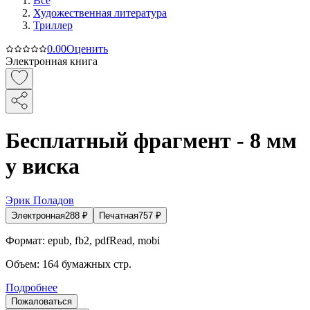
Все
Художественная литература
Триллер
0.0
0
Оценить
Электронная книга
Бесплатный фрагмент - 8 мм
у виска
Эрик Поладов
Электронная
288
₽
Печатная
757
₽
Формат:
epub, fb2, pdfRead, mobi
Объем:
164
бумажных стр.
Подробнее
Пожаловаться