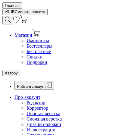
Главная
RUB
Сменить валюту
Магазин
Импринты
Бестселлеры
Бесплатные
Скидки
Подборки
Автору
Войти в аккаунт
Про-аккаунт
Редактор
Корректор
Простая верстка
Сложная верстка
Дизайн обложки
Иллюстрации