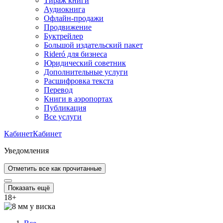
Тираж книги
Аудиокнига
Офлайн-продажи
Продвижение
Буктрейлер
Большой издательский пакет
Rideró для бизнеса
Юридический советник
Дополнительные услуги
Расшифровка текста
Перевод
Книги в аэропортах
Публикация
Все услуги
Кабинет
Кабинет
Уведомления
Отметить все как прочитанные
Показать ещё
18
+