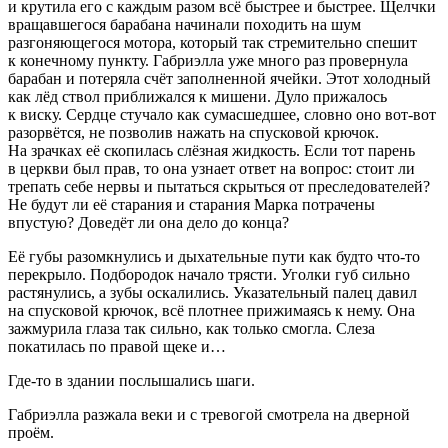
и крутила его с каждым разом всё быстрее и быстрее. Щелчки
вращавшегося барабана начинали походить на шум
разгоняющегося мотора, который так стремительно спешит
к конечному пункту. Габриэлла уже много раз провернула
барабан и потеряла счёт заполненной ячейки. Этот холодный
как лёд ствол приближался к мишени. Дуло прижалось
к виску. Сердце стучало как сумасшедшее, словно оно вот-вот
разорвётся, не позволив нажать на спусковой крючок.
На зрачках её скопилась слёзная жидкость. Если тот парень
в церкви был прав, то она узнает ответ на вопрос: стоит ли
трепать себе нервы и пытаться скрыться от преследователей?
Не будут ли её старания и старания Марка потрачены
впустую? Доведёт ли она дело до конца?
Её губы разомкнулись и дыхательные пути как будто что-то
перекрыло. Подбородок начало трясти. Уголки губ сильно
растянулись, а зубы оскалились. Указательный палец давил
на спусковой крючок, всё плотнее прижимаясь к нему. Она
зажмурила глаза так сильно, как только смогла. Слеза
покатилась по правой щеке и…
Где-то в здании послышались шаги.
Габриэлла разжала веки и с тревогой смотрела на дверной
проём.