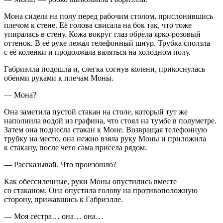
Мона сидела на полу перед рабочим столом, прислонившись
плечом к стене. Её голова свисала на бок так, что тоже
упиралась в стену. Кожа вокруг глаз обрела ярко-розовый
оттенок. В её руке лежал телефонный шнур. Трубка сползла
с её коленки и продолжала валяться на холодном полу.
Габриэлла подошла и, слегка согнув колени, прикоснулась
обеими руками к плечам Моны.
— Мона?
Она заметила пустой стакан на столе, который тут же
наполнила водой из графина, что стоял на тумбе в полуметре.
Затем она поднесла стакан к Моне. Возвращая телефонную
трубку на место, она нежно взяла руку Моны и приложила
к стакану, после чего сама присела рядом.
— Рассказывай. Что произошло?
Как обессиленные, руки Моны опустились вместе
со стаканом. Она опустила голову на противоположную
сторону, прижавшись к Габриэлле.
— Моя сестра… она… она…