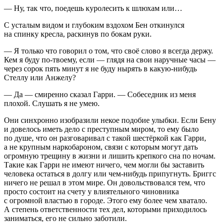
— Ну, так что, поедешь куролесить к
шлюх
ам или…
С усталым видом и глубоким вздохом Бен откинулся
на спинку кресла, раскинув по бокам руки.
— Я только что говорил о том, что своё слово я всегда держу.
Кем я буду по-твоему, если — глядя на свои наручные часы —
через сорок пять минут я не буду нырять в какую-нибудь
Стеллу или Анжелу?
— Да — смиренно сказал Гарри. — Собеседник из меня
плохой. Слушать я не умею.
Они синхронно изобразили некое подобие улыбки. Если Бену
и довелось иметь дело с преступным миром, то ему было
по душе, что он разговаривал с такой шестёркой как Гарри,
а не крупным наркобароном, связи с которым могут дать
огромную трещину в жизни и лишить крепкого сна по ночам.
Такие как Гарри не имеют ничего, чем могли бы заставить
человека остаться в долгу или чем-нибудь припугнуть. Бриггс
ничего не решал в этом мире. Он довольствовался тем, что
просто состоит на счету у влиятельного чиновника
с огромной властью в городе. Этого ему более чем хватало.
А степень ответственности тех дел, которыми приходилось
заниматься, его не сильно заботили.