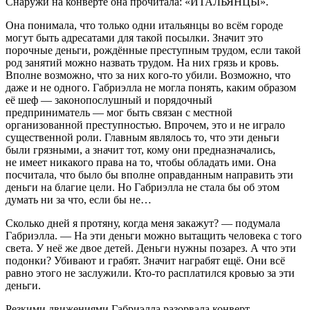
Снаружи на конверте она прочитала: «ИТАЛЬЯНЦЫ».
Она понимала, что только одни итальянцы во всём городе
могут быть адресатами для такой посылки. Значит это
порочные деньги, рождённые преступным трудом, если такой
род занятий можно назвать трудом. На них грязь и кровь.
Вполне возможно, что за них кого-то убили. Возможно, что
даже и не одного. Габриэлла не могла понять, каким образом
её шеф — законопослушный и порядочный
предприниматель — мог быть связан с местной
организованной преступностью. Впрочем, это и не играло
существенной роли. Главным являлось то, что эти деньги
были грязными, а значит тот, кому они предназначались,
не имеет никакого права на то, чтобы обладать ими. Она
посчитала, что было бы вполне оправданным направить эти
деньги на благие цели. Но Габриэлла не стала бы об этом
думать ни за что, если бы не…
Сколько дней я протяну, когда меня закажут?
— подумала
Габриэлла. —
На эти деньги можно вытащить человека с того
света. У неё же двое детей. Деньги нужны позарез. А что эти
подонки? Убивают и грабят. Значит награбят ещё. Они всё
равно этого не заслужили. Кто-то расплатился кровью за эти
деньги.
Резкими движениями Габриэлла разорвала конверт