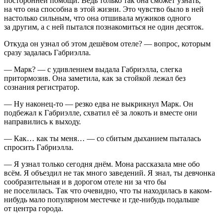
посторонней помощи. Ведь только так она сможет узнать,
на что она способна в этой жизни. Это чувство было в ней
настолько сильным, что она отшивала мужиков одного
за другим, а с ней пытался познакомиться не один десяток.
Откуда он узнал об этом дешёвом отеле?
— вопрос, которым
сразу задалась Габриэлла.
— Марк? — с удивлением выдала Габриэлла, слегка
притормозив. Она заметила, как за стойкой лежал без
сознания регистратор.
— Ну наконец-то — резко едва не выкрикнул Марк. Он
подбежал к Габриэлле, схватил её за локоть и вместе они
направились к выходу.
— Как… как ты меня… — со сбитым дыханием пыталась
спросить Габриэлла.
— Я узнал только сегодня днём. Мона рассказала мне обо
всём. Я объездил не так много заведений. Я знал, ты девчонка
сообразительная и в дорогом отеле ни за что бы
не поселилась. Так что очевидно, что ты находилась в каком-
нибудь мало популярном местечке и где-нибудь подальше
от центра города.