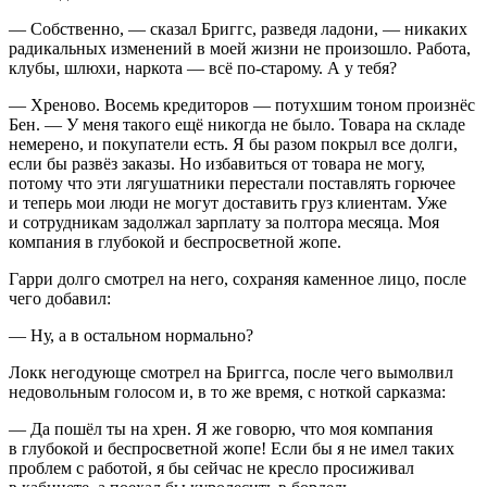
— Собственно, — сказал Бриггс, разведя ладони, — никаких
радикальных изменений в моей жизни не произошло. Работа,
клубы,
шлюх
и,
наркот
а — всё по-старому. А у тебя?
— Хреново. Восемь кредиторов — потухшим тоном произнёс
Бен. — У меня такого ещё никогда не было. Товара на складе
немерено, и покупатели есть. Я бы разом покрыл все долги,
если бы развёз заказы. Но избавиться от товара не могу,
потому что эти лягушатники перестали поставлять горючее
и теперь мои люди не могут доставить груз клиентам. Уже
и сотрудникам задолжал зарплату за полтора месяца. Моя
компания в глубокой и беспросветной жопе.
Гарри долго смотрел на него, сохраняя каменное лицо, после
чего добавил:
— Ну, а в остальном нормально?
Локк негодующе смотрел на Бриггса, после чего вымолвил
недовольным голосом и, в то же время, с ноткой сарказма:
— Да пошёл ты на хрен. Я же говорю, что моя компания
в глубокой и беспросветной жопе! Если бы я не имел таких
проблем с работой, я бы сейчас не кресло просиживал