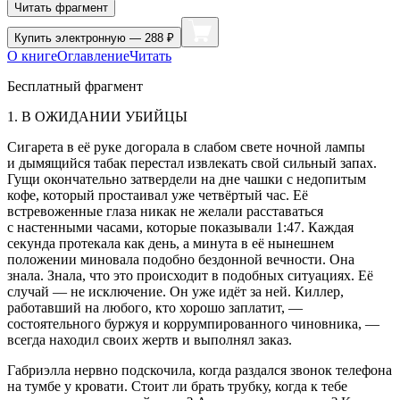
Читать фрагмент
Купить
электронную — 288 ₽
О книге
Оглавление
Читать
Бесплатный фрагмент
1.
В ОЖИДАНИИ УБИЙЦЫ
Сигар
ета в её руке догорала в слабом свете ночной лампы
и дымящийся
табак
перестал извлекать свой сильный запах.
Гущи окончательно затвердели на дне чашки с недопитым
кофе, который простаивал уже четвёртый час. Её
встревоженные глаза никак не желали расставаться
с настенными часами, которые показывали 1:47. Каждая
секунда протекала как день, а минута в её нынешнем
положении миновала подобно бездонной вечности. Она
знала. Знала, что это происходит в подобных ситуациях. Её
случай — не исключение. Он уже идёт за ней. Киллер,
работавший на любого, кто хорошо заплатит, —
состоятельного буржуя и коррумпированного чиновника, —
всегда находил своих жертв и выполнял заказ.
Габриэлла нервно подскочила, когда раздался звонок телефона
на тумбе у кровати. Стоит ли брать трубку, когда к тебе