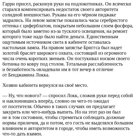
Гарри присел, раскинув руки на подлокотниках. Он всячески
старался компенсировать недостаток своего авторитета
солидной внешностью. Рукава на его чёрном пиджаке
задрались. На левом запястье показались часы серебристого
оттенка с циферблатом, покрытым небольшим слоем фосфора,
который было заметно из-за тусклого освещения, на ремонт
которого тоже надо было найти деньги. Единственным
ощутимым источником света в кабинете оставалась
настольная лампа. На правом запястье Бриггса был надет
золотой браслет широкого охвата, состоящий из огромного
числа очень коротких звеньев. Он постукивал носком своего
ботинка по ковру под столом. Тотальная расслабленность
и беззаботность овладевали им в тот вечер в отличие
от Бенджамина Локка.
Хозяин кабинета вернулся на своё место.
— Ну, что нового? — спросил Локк, сложив руки перед собой
и наклонившись вперёд, словно он чего-то ожидал
от посетителя. Обычно в таких случаях он предлагает
за
курит
ь или чего-нибудь выпить. Но на этот раз он был
не в том состоянии, чтобы стремиться соблюдать должные
нормы приличия, да и потом, его гость не выделялся большим
влиянием и авторитетом в городе, чтобы иметь возможность
что-то дать взамен.