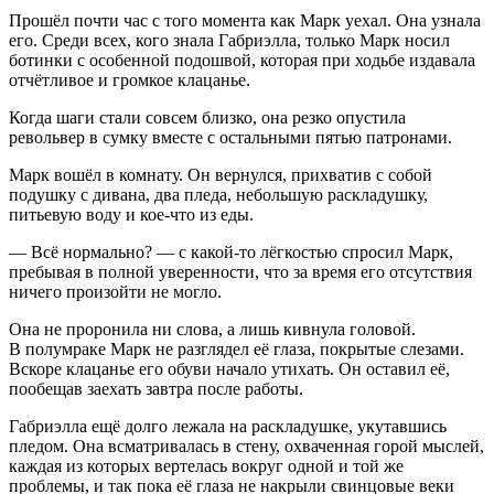
Прошёл почти час с того момента как Марк уехал. Она узнала
его. Среди всех, кого знала Габриэлла, только Марк носил
ботинки с особенной подошвой, которая при ходьбе издавала
отчётливое и громкое клацанье.
Когда шаги стали совсем близко, она резко опустила
револьвер в сумку вместе с остальными пятью патронами.
Марк вошёл в комнату. Он вернулся, прихватив с собой
подушку с дивана, два пледа, небольшую раскладушку,
питьевую воду и кое-что из еды.
— Всё нормально? — с какой-то лёгкостью спросил Марк,
пребывая в полной уверенности, что за время его отсутствия
ничего произойти не могло.
Она не проронила ни слова, а лишь кивнула головой.
В полумраке Марк не разглядел её глаза, покрытые слезами.
Вскоре клацанье его обуви начало утихать. Он оставил её,
пообещав заехать завтра после работы.
Габриэлла ещё долго лежала на раскладушке, укутавшись
пледом. Она всматривалась в стену, охваченная горой мыслей,
каждая из которых вертелась вокруг одной и той же
проблемы, и так пока её глаза не накрыли свинцовые веки