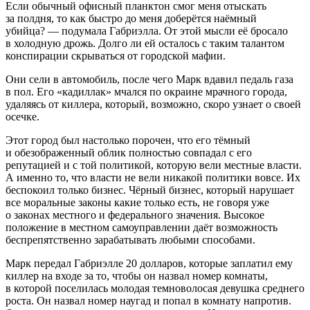
Если обычный офисный планктон смог меня отыскать
за полдня, то как быстро до меня доберётся наёмный
убийца?
— подумала Габриэлла. От этой мысли её бросало
в холодную дрожь. Долго ли ей осталось с таким талантом
конспирации скрываться от городской мафии.
Они сели в автомобиль, после чего Марк вдавил педаль газа
в пол. Его «кадиллак» мчался по окраине мрачного города,
удаляясь от киллера, который, возможно, скоро узнает о своей
осечке.
Этот город был настолько порочен, что его тёмный
и обезображенный облик полностью совпадал с его
репутацией и с той политикой, которую вели местные власти.
А именно то, что власти не вели никакой политики вовсе. Их
беспокоил только бизнес. Чёрный бизнес, который нарушает
все моральные законы какие только есть, не говоря уже
о законах местного и федерального значения. Высокое
положение в местном самоуправлении даёт возможность
беспрепятственно зарабатывать любыми способами.
Марк передал Габриэлле 20 долларов, которые заплатил ему
киллер на входе за то, чтобы он назвал номер комнаты,
в которой поселилась молодая темноволосая девушка среднего
роста. Он назвал номер наугад и попал в комнату напротив.