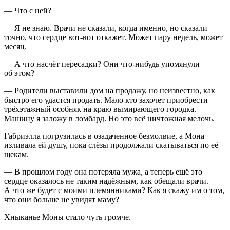
— Что с ней?
— Я не знаю. Врачи не сказали, когда именно, но сказали
точно, что сердце вот-вот откажет. Может пару недель, может
месяц.
— А что насчёт пересадки? Они что-нибудь упомянули
об этом?
— Родители выставили дом на продажу, но неизвестно, как
быстро его удастся продать. Мало кто захочет приобрести
трёхэтажный особняк на краю вымирающего городка.
Машину я заложу в ломбард. Но это всё ничтожная мелочь.
Габриэлла погрузилась в озадаченное безмолвие, а Мона
изливала ей душу, пока слёзы продолжали скатываться по её
щекам.
— В прошлом году она потеряла мужа, а теперь ещё это
сердце оказалось не таким надёжным, как обещали врачи.
А что же будет с моими племянниками? Как я скажу им о том,
что они больше не увидят маму?
Хныканье Моны стало чуть громче.