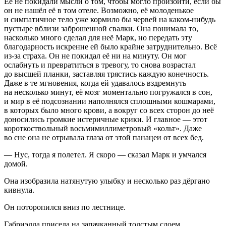
Её не покидали мысли о том, чтобы могло произойти, если бы
он не нашёл её в том отеле. Возможно, её молоденькое
и симпатичное тело уже кормило бы червей на каком-нибудь
пустыре вблизи заброшенной свалки. Она понимала то,
насколько много сделал для неё Марк, но передать эту
благодарность искренне ей было крайне затруднительно. Всё
из-за страха. Он не покидал её ни на минуту. Он мог
ослабнуть и превратиться в тревогу, то снова возрастал
до высшей планки, заставляя трястись каждую конечность.
Даже в те мгновения, когда ей удавалось вздремнуть
на несколько минут, её мозг моментально погружался в сон,
и мир в её подсознании наполнялся сплошными кошмарами,
в которых было много крови, а вокруг со всех сторон до неё
доносились громкие истеричные крики. И главное — этот
короткоствольный восьмимиллиметровый «кольт». Даже
во сне она не отрывала глаза от этой панацеи от всех бед.
— Нус, тогда я полетел. Я скоро — сказал Марк и умчался
домой.
Она изобразила натянутую улыбку и несколько раз дёргано
кивнула.
Он поторопился вниз по лестнице.
Габриэлла присела на запачканный толстым слоем