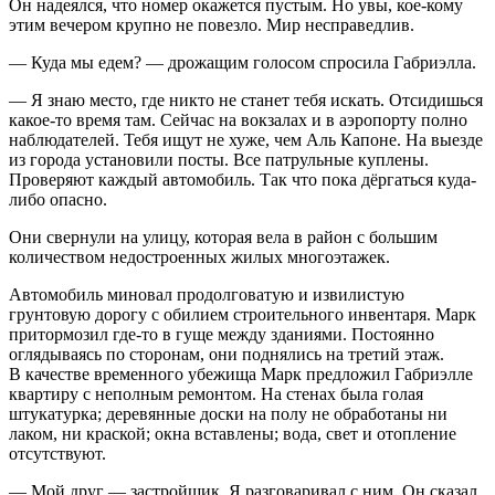
Он надеялся, что номер окажется пустым. Но увы, кое-кому
этим вечером крупно не повезло. Мир несправедлив.
— Куда мы едем? — дрожащим голосом спросила Габриэлла.
— Я знаю место, где никто не станет тебя искать. Отсидишься
какое-то время там. Сейчас на вокзалах и в аэропорту полно
наблюдателей. Тебя ищут не хуже, чем Аль Капоне. На выезде
из города установили посты. Все патрульные куплены.
Проверяют каждый автомобиль. Так что пока дёргаться куда-
либо опасно.
Они свернули на улицу, которая вела в район с большим
количеством недостроенных жилых многоэтажек.
Автомобиль миновал продолговатую и извилистую
грунтовую дорогу с обилием строительного инвентаря. Марк
притормозил где-то в гуще между зданиями. Постоянно
оглядываясь по сторонам, они поднялись на третий этаж.
В качестве временного убежища Марк предложил Габриэлле
квартиру с неполным ремонтом. На стенах была голая
штукатурка; деревянные доски на полу не обработаны ни
лаком, ни краской; окна вставлены; вода, свет и отопление
отсутствуют.
— Мой друг — застройщик. Я разговаривал с ним. Он сказал,