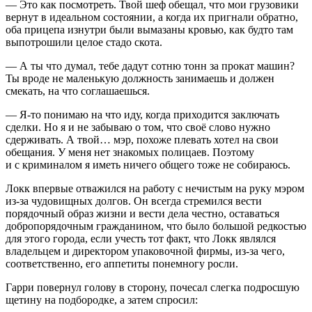
— Это как посмотреть. Твой шеф обещал, что мои грузовики
вернут в идеальном состоянии, а когда их пригнали обратно,
оба прицепа изнутри были вымазаны кровью, как будто там
выпотрошили целое стадо скота.
— А ты что думал, тебе дадут сотню тонн за прокат машин?
Ты вроде не маленькую должность занимаешь и должен
смекать, на что соглашаешься.
— Я-то понимаю на что иду, когда приходится заключать
сделки. Но я и не забываю о том, что своё слово нужно
сдерживать. А твой… мэр, похоже плевать хотел на свои
обещания. У меня нет знакомых полицаев. Поэтому
и с криминалом я иметь ничего общего тоже не собираюсь.
Локк впервые отважился на работу с нечистым на руку мэром
из-за чудовищных долгов. Он всегда стремился вести
порядочный образ жизни и вести дела честно, оставаться
добропорядочным гражданином, что было большой редкостью
для этого города, если учесть тот факт, что Локк являлся
владельцем и директором упаковочной фирмы, из-за чего,
соответственно, его аппетиты понемногу росли.
Гарри повернул голову в сторону, почесал слегка подросшую
щетину на подбородке, а затем спросил: