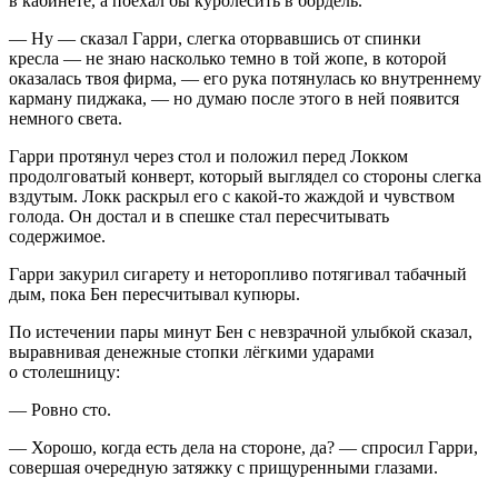
в кабинете, а поехал бы куролесить в бордель.
— Ну — сказал Гарри, слегка оторвавшись от спинки
кресла — не знаю насколько темно в той жопе, в которой
оказалась твоя фирма, — его рука потянулась ко внутреннему
карману пиджака, — но думаю после этого в ней появится
немного света.
Гарри протянул через стол и положил перед Локком
продолговатый конверт, который выглядел со стороны слегка
вздутым. Локк раскрыл его с какой-то жаждой и чувством
голода. Он достал и в спешке стал пересчитывать
содержимое.
Гарри за
курил
сигар
ету и неторопливо потягивал
табач
ный
дым, пока Бен пересчитывал купюры.
По истечении пары минут Бен с невзрачной улыбкой сказал,
выравнивая денежные стопки лёгкими ударами
о столешницу:
— Ровно сто.
— Хорошо, когда есть дела на стороне, да? — спросил Гарри,
совершая очередную затяжку с прищуренными глазами.