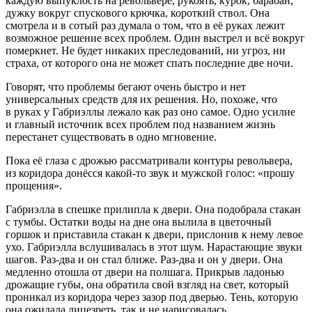
каждую выпуклость на револьвере, рукоять, курок, барабан,
дужку вокруг спускового крючка, короткий ствол. Она
смотрела и в сотый раз думала о том, что в её руках лежит
возможное решение всех проблем. Один
выстрел
и всё вокруг
померкнет. Не будет никаких преследований, ни угроз, ни
страха, от которого она не может спать последние две ночи.
Говорят, что проблемы бегают очень быстро и нет
универсальных средств для их решения. Но, похоже, что
в руках у Габриэллы лежало как раз оно самое. Одно усилие
и главный источник всех проблем под названием жизнь
перестанет существовать в одно мгновение.
Пока её глаза с дрожью рассматривали контуры револьвера,
из коридора донёсся какой-то звук и мужской голос: «прошу
прощения».
Габриэлла в спешке прилипла к двери. Она подобрала стакан
с тумбы. Остатки воды на дне она вылила в цветочный
горшок и приставила стакан к двери, прислонив к нему левое
ухо. Габриэлла вслушивалась в этот шум. Нарастающие звуки
шагов. Раз-два и он стал ближе. Раз-два и он у двери. Она
медленно отошла от двери на полшага. Прикрыв ладонью
дрожащие губы, она обратила свой взгляд на свет, который
проникал из коридора через зазор под дверью. Тень, которую
она ожидала лицезреть, так и не нарисовалась.