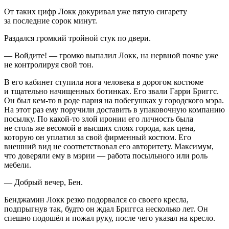
От таких цифр Локк докуривал уже пятую
сигар
ету
за последние сорок минут.
Раздался громкий тройной стук по двери.
— Войдите! — громко выпалил Локк, на нервной почве уже
не контролируя свой тон.
В его кабинет ступила нога человека в дорогом костюме
и тщательно начищенных ботинках. Его звали Гарри Бриггс.
Он был кем-то в роде парня на побегушках у городского мэра.
На этот раз ему поручили доставить в упаковочную компанию
посылку. По какой-то злой иронии его личность была
не столь же весомой в высших слоях города, как цена,
которую он уплатил за свой фирменный костюм. Его
внешний вид не соответствовал его авторитету. Максимум,
что доверяли ему в мэрии — работа посыльного или роль
мебели.
— Добрый вечер, Бен.
Бенджамин Локк резко подорвался со своего кресла,
подпрыгнув так, будто он ждал Бриггса несколько лет. Он
спешно подошёл и пожал руку, после чего указал на кресло.