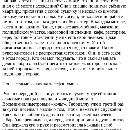
направляется незваный гость? А может это он и есть? Кто
знал о её месте нахождения? Она в спешке покинула съёмную
квартиру, прихватив с собой сумочку и несколько шмоток,
никому не сказав ни слова. Ни соседи, ни коллеги по работе
не знают о том, где находится их бухгалтер. В каждом мотеле,
гостинице, казино, банке, прокате автомобилей, магазине,
полицейском участке, налоговой инспекции, кафе, ресторане,
баре, почтовом отделении у них есть свой человек. Даже
общественный туалет не стал исключением. У этой
организации весь город находится под колпаком. На их
руководителей не распространяется закон. Они и есть закон
в этом городе. Кто бы мог подумать, что в свои двадцать
девять Габриэлла будет бегать от киллера, которого послала
за ней городская мафия, состоящая из самых влиятельных
подонков в городе.
После седьмого звонка телефон умолк.
Рука в очередной раз опустилась в сумочку, где её тонкие
офисные пальцы нащупали холодный металл.
Восьмимиллиметровый «кольт». Габриэллу уже в третий раз
за сутки посещала мысль о том, чтобы нажать на спусковой
крючок и освободить одну из шести заряженных ячеек
в барабане револьвера, а перед этим приставить дуло к виску.
Она держала его в руке и рассматривала каждый изгиб,