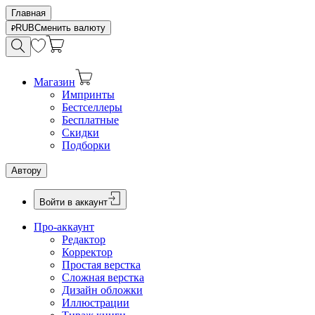
Главная
RUB
Сменить валюту
Магазин
Импринты
Бестселлеры
Бесплатные
Скидки
Подборки
Автору
Войти в аккаунт
Про-аккаунт
Редактор
Корректор
Простая верстка
Сложная верстка
Дизайн обложки
Иллюстрации