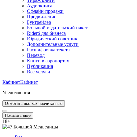
Тираж книги
Аудиокнига
Офлайн-продажи
Продвижение
Буктрейлер
Большой издательский пакет
Rideró для бизнеса
Юридический советник
Дополнительные услуги
Расшифровка текста
Перевод
Книги в аэропортах
Публикация
Все услуги
Кабинет
Кабинет
Уведомления
Отметить все как прочитанные
Показать ещё
18
+