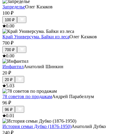
Запределье
Олег Казаков
100
₽
100
₽
0.0
0
Край Универсума. Байки из леса
Олег Казаков
700
₽
700
₽
0.0
0
Инфантил
Анатолий Шинкин
20
₽
20
₽
5.0
3
78 советов по продажам
Андрей Парабеллум
96
₽
96
₽
0.0
1
История семьи Дубко (1876-1950)
Анатолий Дубко
240
₽