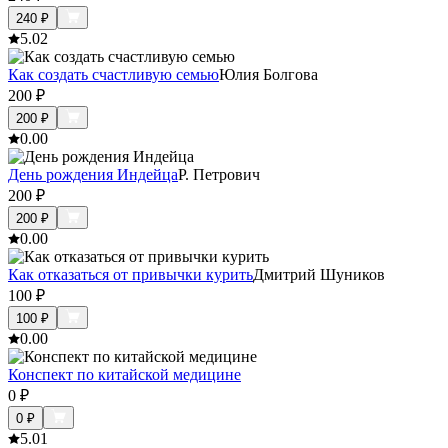
240
₽
5.0
2
Как создать счастливую семью
Юлия Болгова
200
₽
200
₽
0.0
0
День рождения Индейца
Р. Петрович
200
₽
200
₽
0.0
0
Как отказаться от привычки курить
Дмитрий Шуников
100
₽
100
₽
0.0
0
Конспект по китайской медицине
0
₽
0
₽
5.0
1