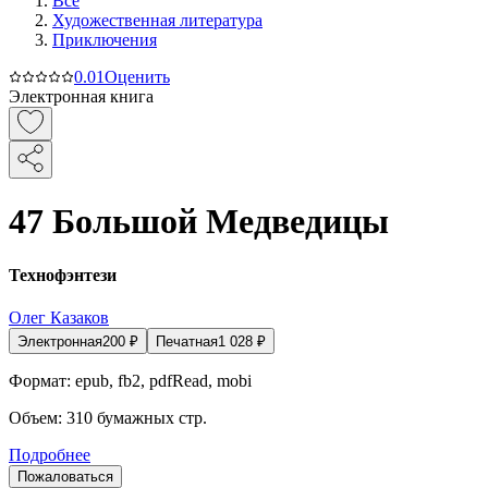
Все
Художественная литература
Приключения
0.0
1
Оценить
Электронная книга
47 Большой Медведицы
Технофэнтези
Олег Казаков
Электронная
200
₽
Печатная
1 028
₽
Формат:
epub, fb2, pdfRead, mobi
Объем:
310
бумажных стр.
Подробнее
Пожаловаться