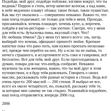
Подойди, мой друг, подойди поближе, взгляни вокруг, что ты
видишь? Перрон и степь, ветер шевелит колосья, а над нами,
в небе медленно плывут облака: такие белые, такие пушистые.
Как мы тут оказались — совершенно неважно. Важно то, что
наш поезд подъезжает, он только для тебя и меня. Проходи,
присаживайся, хочешь плацкарт, хочешь купе, а, впрочем,
пойдём в вагон-ресторан — там уютнее. Смотри, что у меня
для тебя есть: бутылочка пива, вкусный стаут. Что?
Не любишь тёмное? Да у меня тут много всего: эль, лагер,
выбирай что хочешь, официант принесёт любое. Крепкие
напитки пока что рано пить, нам нужно проехать несколько
лет, прежде чем перейти на них. Ну а если ты не пьёшь, то
ничего страшного, в ассортименте есть соки и газировки, всё
бесплатно. Всё для тебя, мой друг. Если проголодаешься, я
думаю, повара для нас что-нибудь сообразят. Неважно
мужчина ты или женщина, важно, что ты мой друг в этом
путешествии, и я буду тебя развлекать. Говорить о своих
мыслях, рассказывать тебе разные истории в стихах. Ведь всё
очень просто: 200 мыслей — 200 стихов. Я выбрал не все,
всего их около четырёхсот, но, пожалуй, расскажу тебе те,
за которые мне самому не так стыдно. Усаживайся поудобнее,
наш поезд отправляется, впереди 2006 год.
2006