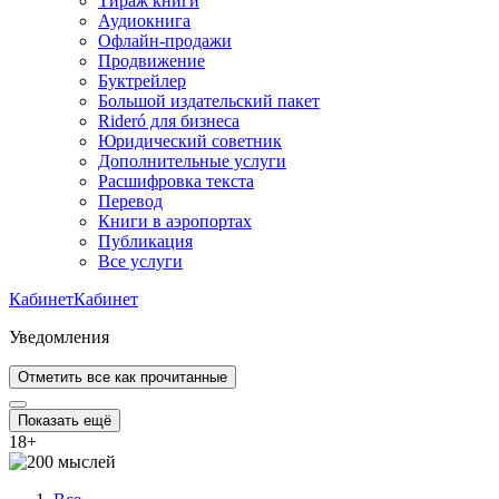
Тираж книги
Аудиокнига
Офлайн-продажи
Продвижение
Буктрейлер
Большой издательский пакет
Rideró для бизнеса
Юридический советник
Дополнительные услуги
Расшифровка текста
Перевод
Книги в аэропортах
Публикация
Все услуги
Кабинет
Кабинет
Уведомления
Отметить все как прочитанные
Показать ещё
18
+