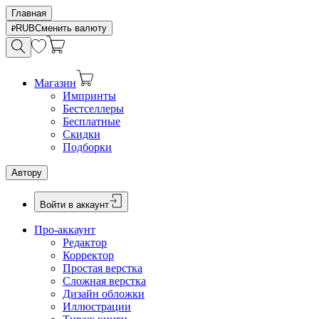
Главная
RUB
Сменить валюту
Магазин
Импринты
Бестселлеры
Бесплатные
Скидки
Подборки
Автору
Войти в аккаунт
Про-аккаунт
Редактор
Корректор
Простая верстка
Сложная верстка
Дизайн обложки
Иллюстрации