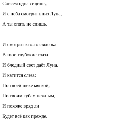
Совсем одна сидишь,
И с неба смотрит вниз Луна,
А ты опять не спишь.
И смотрит кто-то свысока
В твои глубокие глаза.
И бледный свет даёт Луна,
И катится слеза:
По твоей щеке мягкой,
По твоим губам нежным,
И похоже вряд ли
Будет всё как прежде.