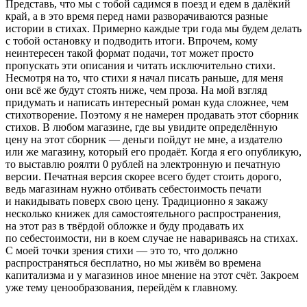
Представь, что мы с тобой садимся в поезд и едем в далёкий
край, а в это время перед нами разворачиваются разные
истории в стихах. Примерно каждые три года мы будем делать
с тобой остановку и подводить итоги. Впрочем, кому
неинтересен такой формат подачи, тот может просто
пропускать эти описания и читать исключительно стихи.
Несмотря на то, что стихи я начал писать раньше, для меня
они всё же будут стоять ниже, чем проза. На мой взгляд
придумать и написать интересный роман куда сложнее, чем
стихотворение. Поэтому я не намерен продавать этот сборник
стихов. В любом магазине, где вы увидите определённую
цену на этот сборник — деньги пойдут не мне, а издателю
или же магазину, который его продаёт. Когда я его опубликую,
то выставлю роялти 0 рублей на электронную и печатную
версии. Печатная версия скорее всего будет стоить дорого,
ведь магазинам нужно отбивать себестоимость печати
и накидывать поверх свою цену. Традиционно я закажу
несколько книжек для самостоятельного распространения,
на этот раз в твёрдой обложке и буду продавать их
по себестоимости, ни в коем случае не навариваясь на стихах.
С моей точки зрения стихи — это то, что должно
распространяться бесплатно, но мы живём во времена
капитализма и у магазинов иное мнение на этот счёт. Закроем
уже тему ценообразования, перейдём к главному.