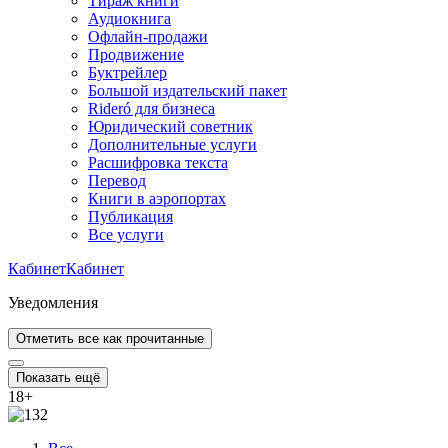
Тираж книги
Аудиокнига
Офлайн-продажи
Продвижение
Буктрейлер
Большой издательский пакет
Rideró для бизнеса
Юридический советник
Дополнительные услуги
Расшифровка текста
Перевод
Книги в аэропортах
Публикация
Все услуги
Кабинет
Кабинет
Уведомления
Отметить все как прочитанные
Показать ещё
18
+