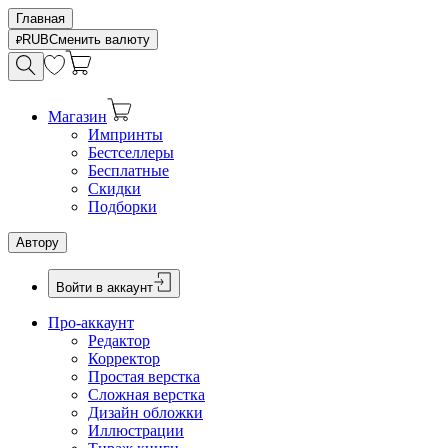
Главная
RUB
Сменить валюту
Магазин
Импринты
Бестселлеры
Бесплатные
Скидки
Подборки
Автору
Войти в аккаунт
Про-аккаунт
Редактор
Корректор
Простая верстка
Сложная верстка
Дизайн обложки
Иллюстрации