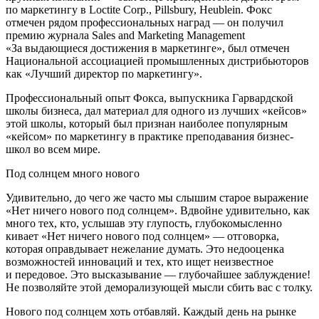
по маркетингу в Loctite Corp., Pillsbury, Heublein. Фокс
отмечен рядом профессиональных наград — он получил
премию журнала Sales and Marketing Management
«За выдающиеся достижения в маркетинге», был отмечен
Национальной ассоциацией промышленных дистрибьюторов
как «Лучший директор по маркетингу».
Профессиональный опыт Фокса, выпускника Гарвардской
школы бизнеса, дал материал для одного из лучших «кейсов»
этой школы, который был признан наиболее популярным
«кейсом» по маркетингу в практике преподавания бизнес-
школ во всем мире.
Под солнцем много нового
Удивительно, до чего же часто мы слышим старое выражение
«Нет ничего нового под солнцем». Вдвойне удивительно, как
много тех, кто, услышав эту глупость, глубокомысленно
кивает «Нет ничего нового под солнцем» — отговорка,
которая оправдывает нежелание думать. Это недооценка
возможностей инноваций и тех, кто ищет неизвестное
и передовое. Это высказывание — глубочайшее заблуждение!
Не позволяйте этой деморализующей мысли сбить вас с толку.
Нового под солнцем хоть отбавляй. Каждый день на рынке