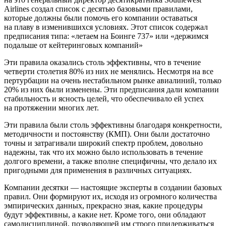
Airlines создал список с десятью базовыми правилами,
которые должны были помочь его компании оставаться
на плаву в изменившихся условиях. Этот список содержал
предписания типа: «летаем на Боинге 737» или «держимся
подальше от кейтеринговых компаний»
Эти правила оказались столь эффективны, что в течение
четверти столетия 80% из них не менялись. Несмотря на все
пертурбации на очень нестабильном рынке авиалиний, только
20% из них были изменены. Эти предписания дали компании
стабильность и ясность целей, что обеспечивало ей успех
на протяжении многих лет.
Эти правила были столь эффективны благодаря конкретности,
методичности и постоянству (КМП). Они были достаточно
точны и затрагивали широкий спектр проблем, довольно
надежны, так что их можно было использовать в течение
долгого времени, а также вполне специфичны, что делало их
пригодными для применения в различных ситуациях.
Компании десятки — настоящие эксперты в создании базовых
правил. Они формируют их, исходя из огромного количества
эмпирических данных, прекрасно зная, какие процедуры
будут эффективны, а какие нет. Кроме того, они обладают
самодисциплиной, позволяющей им строго придерживаться