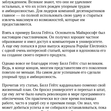
заблуждением. Великие знают, что они не удачливее
остальных, и что их успех рожден упорным трудом
и амбициозностью. Для лидеров компаний десятикратников
главное — по полной использовать свою удачу и стараться
извлечь максимум из возможностей, которые им
предоставляются.
Взять к примеру Билла Гейтса. Основатель Майкрософт был
настоящим счастливчиком. Он получил хорошее частное
образование и имел доступ к компьютерам в университете.
А еще ему попался в руки выпуск журнала Popular Electronics
с одной очень интересной статьей, которая и вдохновила его
на создание своего первого продукта.
Однако вовсе не благодаря этому Билл Гейтс стал великим.
Ведь, в конце концов, многим представителям его поколения
повезло не меньше. На самом деле успешным его сделали
упорный труд и амбициозность.
Прочитав эту статью, Билл Гейтс кардинально поменял свой
жизненный план. Он бросил университет и переехал в штат,
где ему легче было начать революцию в мире программного
обеспечения. Он практически все свое время посвящал
работе, часто в ущерб сну и приемам пищи. Он знал, что
может добиться успеха и не собирался останавливаться, пока