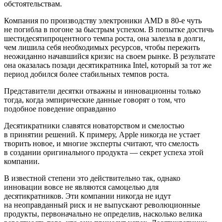
обстоятельствам.
Компания по производству электроники AMD в 80-е чуть
не погибла в погоне за быстрым успехом. В попытке достичь
шестидесятипроцентного темпа роста, она залезла в долги,
чем лишила себя необходимых ресурсов, чтобы пережить
неожиданно начавшийся кризис на своем рынке. В результате
она оказалась позади десятикратника Intel, который за тот же
период добился более стабильных темпов роста.
Представители десятки отважны и инновационны только
тогда, когда эмпирические данные говорят о том, что
подобное поведение оправданно
Десятикратники славятся новаторством и смелостью
в принятии решений. К примеру, Apple никогда не устает
творить новое, и многие эксперты считают, что смелость
в создании оригинального продукта — секрет успеха этой
компании.
В известной степени это действительно так, однако
инновации вовсе не являются самоцелью для
десятикратников. Эти компании никогда не идут
на неоправданный риск и не выпускают революционные
продукты, первоначально не определив, насколько велика