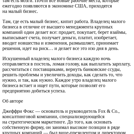
там есть мозги. Почти все новые рабочие места, которые
ежегодно появляются в экономике США, приходятся
на малый бизнес.
Там, где есть малый бизнес, кипит работа. Владелец малого
бизнеса в отличие от высшего менеджмента крупных
компаний один делает все: продает, покупает, берет взаймы,
выписывает счета, получает деньги, платит, изобретает,
вводит новшества и изменения, размышляет, принимает
решения, идет на риск… и делает все это изо дня в день.
Искушенный владелец малого бизнеса каждую ночь
отправляется в постель, ломая голову, как выплатить зарплату,
рассчитаться с поставщиками, вернуть банковские ссуды,
решить проблемы и увеличить доходы, как сделать то, что
нужно, и так, как нужно. Каждое утро владелец малого
бизнеса встает и ищет пути, которые позволят его
предприятию добиться успеха.
Об авторе
Джеффри Фокс
— основатель и руководитель Fox & Co.,
консалтинговой компании, специализирующейся
на стратегическом маркетинге. До того, как основать
собственную фирму, он занимал высокие позиции в ряде
крупных компаний — был вице-президентом и директором