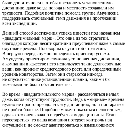
было достаточно сил, чтобы преодолеть установленную
дистанцию, даже когда погода и местность создавали им
трудности. Подобная политика помогла группе Амундсена
поддерживать стабильный темп движения на протяжении
всей экспедиции.
Данный способ достижения успеха известен под названием
«двадцатимильный марш». Это одна из тех стратегий,
благодаря которой десятикратники преуспевают даже в самые
смутные времена. Поговорим о сути этой стратегии.
В первую очередь нужно определить ориентир успеха.
Амундсену ориентиром служила установленная дистанция,
а компании в качестве него используют такие долгосрочные
вещи, как процент среднегодового роста или определенный
уровень новаторства. Затем они стараются никогда
не опускаться ниже установленной планки, какими бы
тяжелыми ни были обстоятельства.
Во время «двадцатимильного марша» расслабляться нельзя
даже, когда отсутствуют трудности. Ведь в «мирные» времена
нужно не просто преодолеть эту дистанцию, но и постараться
не пройти больше. Подобное может показаться нелогичным,
однако это очень важно и требует самодисциплины. Если
перестараться, то ваша компания потеряет контроль над
ситуацией
и не сможет адаптироваться к изменяющимся