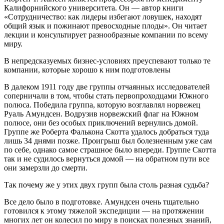
Калифорнийского университета. Он — автор книги
«Сотрудничество: как лидеры избегают ловушек, находят
общий язык и пожинают превосходные плоды». Он читает
лекции и консультирует разнообразные компании по всему
миру.
В непредсказуемых бизнес-условиях преуспевают только те
компании, которые хорошо к ним подготовлены
В далеком 1911 году две группы отчаянных исследователей
соперничали в том, чтобы стать первопроходцами Южного
полюса. Победила группа, которую возглавлял норвежец
Руаль Амундсен. Водрузив норвежский флаг на Южном
полюсе, они без особых приключений вернулись домой.
Группе же Роберта Фалькона Скотта удалось добраться туда
лишь 34 днями позже. Проигрыш был болезненным уже сам
по себе, однако самое страшное было впереди. Группе Скотта
так и не судилось вернуться домой — на обратном пути все
они замерзли до смерти.
Так почему же у этих двух групп была столь разная судьба?
Все дело было в подготовке. Амундсен очень тщательно
готовился к этому тяжелой экспедиции — на протяжении
многих лет он колесил по миру в поисках полезных знаний,