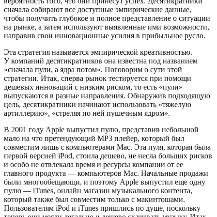
вероятность того, что они принесут успех. Десятикратники
сначала собирают все доступные эмпирические данные,
чтобы получить глубокое и полное представление о ситуации
на рынке, а затем используют выявленные ими возможности,
направив свои инновационные усилия в прибыльное русло.
Эта стратегия называется эмпирической креативностью.
У компаний десятикратников она известна под названием
«сначала пули, а ядра потом». Поговорим о сути этой
стратегии. Итак, сперва рынок тестируется при помощи
дешевых инноваций с низким риском, то есть «пули»
выпускаются в разные направления. Обнаружив подходящую
цель, десятикратники начинают использовать «тяжелую
артиллерию», «стреляя по ней пушечным ядром».
В 2001 году Apple выпустил пулю, представив небольшой
мало на что претендующий MP3 плейер, который был
совместим лишь с компьютерами Mac. Эта пуля, которая была
первой версией iPod, стоила дешево, не несла больших рисков
и особо не отвлекала время и ресурсы компании от ее
главного продукта — компьютеров Mac. Начальные продажи
были многообещающи, и поэтому Apple выпустил еще одну
пулю — iTunes, онлайн магазин музыкального контента,
который также был совместим только с макинтошами.
Пользователям iPod и iTunes пришлись по душе, поскольку
теперь они могли легально и дешево скачивать музыку. Итак,