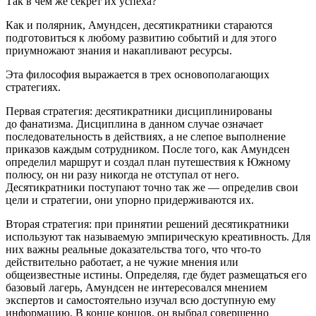
Так в чем же секрет их успеха?
Как и полярник, Амундсен, десятикратники стараются
подготовиться к любому развитию событий и для этого
приумножают знания и накапливают ресурсы.
Эта философия выражается в трех основополагающих
стратегиях.
Первая стратегия: десятикратники дисциплинированы
до фанатизма. Дисциплина в данном случае означает
последовательность в действиях, а не слепое выполнение
приказов каждым сотрудником. После того, как Амундсен
определил маршрут и создал план путешествия к Южному
полюсу, он ни разу никогда не отступал от него.
Десятикратники поступают точно так же — определив свои
цели и стратегии, они упорно придерживаются их.
Вторая стратегия: при принятии решений десятикратники
используют так называемую эмпирическую креативность. Для
них важны реальные доказательства того, что что-то
действительно работает, а не чужие мнения или
общеизвестные истины. Определяя, где будет размещаться его
базовый лагерь, Амундсен не интересовался мнением
экспертов и самостоятельно изучал всю доступную ему
информацию. В конце концов, он выбрал совершенно