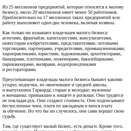
Из 25 миллионов предприятий, которые относятся к малому
бизнесу, около 20 миллионов имеет менее 50 работников.
Приблизительно на 17 миллионах таких предприятий всю
работу выполняют один-два человека, включая хозяина.
Как только ни называют владельцев малого бизнеса:
агентами, франчайзи, капиталистами, консультантами,
инвесторам изобретателями, представителями, оптовыми
торговцами, партнерами, учредителями, промышленниками,
хиропрактиками, юристами, художниками, архитекторами,
банкирами, плотниками, инженерами, бакалейщиками,
парикмахерами, малярами, водопроводчиками
и рестораторами.
Преуспевающие владельцы малого бизнеса бывают какими
угодно, недоучки, не окончившие и средней школы,
и выпускники Гарварда; старые и молодые; мужчины
и женщины; привыкшие к нищете и роскоши. Они трудятся
не покладая рук. Они создают стоимость. Они подписывают
бесчисленные чеки, платя по закладным и внося плату
за обучение. Но что бы ни случилось, они сами вершат свою
судьбу.
Там, где существует малый бизнес, есть деньги. Кроме того,