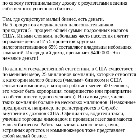
по своему потенциальному доходу с результатами ведения
собственного успешного бизнеса.
Там, где существует малый бизнес, есть деньги.
На 5 процентов американских налогоплательщиков
приходится 51 процент общей суммы подоходных налогов
США. Иными слонами, небольшая часть населения платит
огромные деньги! Из 5 процентов крупных
налогоплательщиков 65% составляют владельцы небольших
компаний. Их средний доход превышает $400 000. Это
немалые деньги!
По данным государственной статистики, в США существует,
по меньшей мере, 25 миллионов компаний, которые относятся
к категории малого бизнеса («малым» бизнесом и США
считается компания, в которой работает менее 500 человек;
это может быть корпорация, товарищество или предприятие
в собственности одного человека). На самом деле, число
таких компаний больше на несколько миллионов. Незаконные
предприятия, например, не регистрируются в Службе
внутренних доходов США. Официанты, водители такси,
уличные торговцы лимонадом и продавцы газет занимаются
малым бизнесом. Работа мальчиков-разносчиков, нянь,
эстрадных артистов и коммивояжеров тоже представляет
собой малый бизнес.