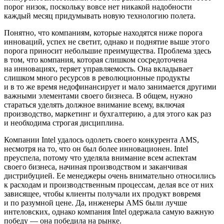
порог низок, поскольку вовсе нет никакой надобности
каждый месяц придумывать новую технологию полета.
Понятно, что компаниям, которые находятся ниже порога
инноваций, успех не светит, однако и поднятие выше этого
порога приносит небольшие преимущества. Проблема здесь
в том, что компания, которая слишком сосредоточена
на инновациях, теряет управляемость. Она вкладывает
слишком много ресурсов в революционные продукты
и в то же время недофинансирует и мало занимается другими
важными элементами своего бизнеса. В общем, нужно
стараться уделять должное внимание всему, включая
производство, маркетинг и бухгалтерию, а для этого как раз
и необходима строгая дисциплина.
Компании Intel удалось одолеть своего конкурента AMS,
несмотря на то, что он был более инновационен. Intel
преуспела, потому что уделяла внимание всем аспектам
своего бизнеса, начиная производством и заканчивая
дистрибуцией. Ее менеджеры очень внимательно относились
к расходам и производственным процессам, делая все от них
зависящее, чтобы клиенты получали их продукт вовремя
и по разумной цене. Да, инженеры AMS были лучше
интеловских, однако компания Intel одержала самую важную
победу — она победила на рынке.