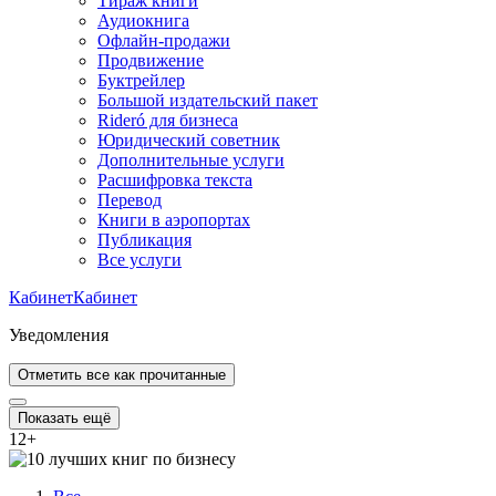
Тираж книги
Аудиокнига
Офлайн-продажи
Продвижение
Буктрейлер
Большой издательский пакет
Rideró для бизнеса
Юридический советник
Дополнительные услуги
Расшифровка текста
Перевод
Книги в аэропортах
Публикация
Все услуги
Кабинет
Кабинет
Уведомления
Отметить все как прочитанные
Показать ещё
12
+