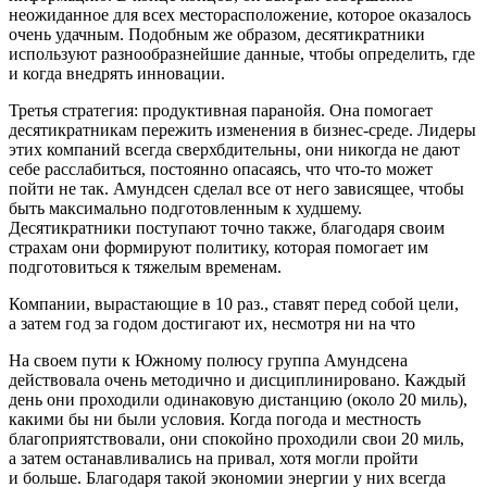
неожиданное для всех месторасположение, которое оказалось
очень удачным. Подобным же образом, десятикратники
используют разнообразнейшие данные, чтобы определить, где
и когда внедрять инновации.
Третья стратегия: продуктивная паранойя. Она помогает
десятикратникам пережить изменения в бизнес-среде. Лидеры
этих компаний всегда сверхбдительны, они никогда не дают
себе расслабиться, постоянно опасаясь, что что-то может
пойти не так. Амундсен сделал все от него зависящее, чтобы
быть максимально подготовленным к худшему.
Десятикратники поступают точно также, благодаря своим
страхам они формируют политику, которая помогает им
подготовиться к тяжелым временам.
Компании, вырастающие в 10 раз., ставят перед собой цели,
а затем год за годом достигают их, несмотря ни на что
На своем пути к Южному полюсу группа Амундсена
действовала очень методично и дисциплинировано. Каждый
день они проходили одинаковую дистанцию (около 20 миль),
какими бы ни были условия. Когда погода и местность
благоприятствовали, они спокойно проходили свои 20 миль,
а затем останавливались на привал, хотя могли пройти
и больше. Благодаря такой экономии энергии у них всегда