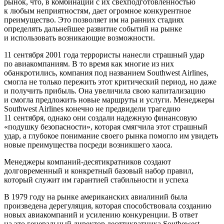
рынок, что, в комбинации с их свехподготовленностью
к любым неприятностям, дает огромное конкурентное
преимущество. Это позволяет им на ранних стадиях
определять дальнейшее развитие событий на рынке
и использовать возникающие возможности.
11 сентября 2001 года террористы нанесли страшный удар
по авиакомпаниям. В то время как многие из них
обанкротились, компания под названием Southwest Airlines,
смогла не только пережить этот критический период, но даже
и получить прибыль. Она увеличила свою капитализацию
и смогла предложить новые маршруты и услуги. Менеджеры
Southwest Airlines конечно не предвидели трагедию
11 сентября, однако они создали надежную финансовую
«подушку безопасности», которая смягчила этот страшный
удар, а глубокое понимание своего рынка помогло им увидеть
новые преимущества посреди возникшего хаоса.
Менеджеры
компаний-десятикратников создают
долговременный и конкретный базовый набор правил,
который служит им гарантией стабильности и успеха
В 1979 году на рынке американских авиалиний была
произведена дерегуляция, которая способствовала созданию
новых авиакомпаний и усилению конкуренции. В ответ
на это генеральный директор десятикратника Southewest