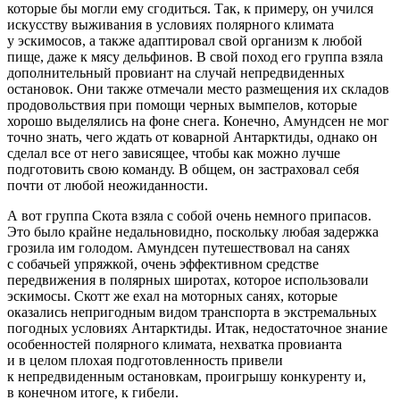
которые бы могли ему сгодиться. Так, к примеру, он учился
искусству выживания в условиях полярного климата
у эскимосов, а также адаптировал свой организм к любой
пище, даже к мясу дельфинов. В свой поход его группа взяла
дополнительный провиант на случай непредвиденных
остановок. Они также отмечали место размещения их складов
продовольствия при помощи черных вымпелов, которые
хорошо выделялись на фоне снега. Конечно, Амундсен не мог
точно знать, чего ждать от коварной Антарктиды, однако он
сделал все от него зависящее, чтобы как можно лучше
подготовить свою команду. В общем, он застраховал себя
почти от любой неожиданности.
А вот группа Скота взяла с собой очень немного припасов.
Это было крайне недальновидно, поскольку любая задержка
грозила им голодом. Амундсен путешествовал на санях
с собачьей упряжкой, очень эффективном
средстве
передвижения в полярных широтах, которое использовали
эскимосы. Скотт же ехал на моторных санях, которые
оказались непригодным видом транспорта в экстремальных
погодных условиях Антарктиды. Итак, недостаточное знание
особенностей полярного климата, нехватка провианта
и в целом плохая подготовленность привели
к непредвиденным остановкам, проигрышу конкуренту и,
в конечном итоге, к гибели.