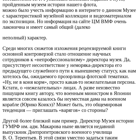
пройденным музеем истории нашего флота,
можно было учесть информацию в интернете о данном Музее
с характеристикой музейной коллекции и видеоматериалом
по экспозиции. Но информация на сайте ЦМ ВМФ очень
лаконична и имеет самый общий (далеко
неполный) характер.
Среди многих сюжетов изложения рецензируемой книги
основной контроверзой стало отношение научных
сотрудников к «непрофессионализму» директора музея. Да,
присутствует несоответствие у неморяка-директора его
предыдущего служебного пути к нынешнему статусу, как нам
хотелось бы, ожидаемого прозорливца флотской тематики.
«Ну, не в коня корм», просто какая-то нежелательная персона.
Кстати, о «нежелательных» лицах. А разве неизвестно
пишущим книгу автору, что военным министром в Японии
является совсем казалось бы неуместная дама на военном
корабле (Юрико Коикэ)? Может быть, это общемировая
тенденция — приглашать «варягов» со стороны?
Другой более близкий нам пример. Директор Музея истории
ГУМРФ им. адм. Макарова ныне является недавний
выпускник Днепропетровского военного училища
В. О. Терентьев. В этой связи уместно задаться таким