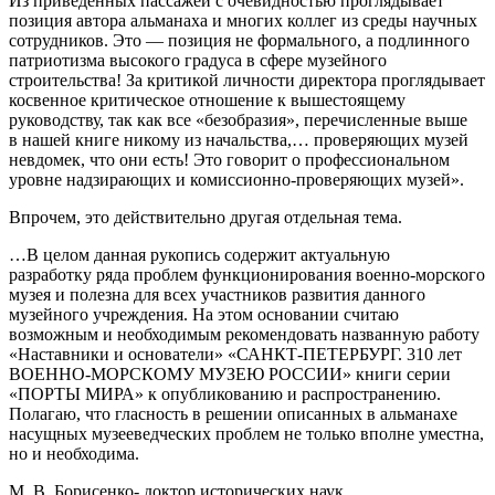
Из приведённых пассажей с очевидностью проглядывает
позиция автора альманаха и многих коллег из среды научных
сотрудников. Это — позиция не формального, а подлинного
патриотизма высокого градуса в сфере музейного
строительства! За критикой личности директора проглядывает
косвенное критическое отношение к вышестоящему
руководству, так как все «безобразия», перечисленные выше
в нашей книге никому из начальства,… проверяющих музей
невдомек, что они есть! Это говорит о профессиональном
уровне надзирающих и комиссионно-проверяющих музей».
Впрочем, это действительно другая отдельная тема.
…В целом данная рукопись содержит актуальную
разработку ряда проблем функционирования военно-морского
музея и полезна для всех участников развития данного
музейного учреждения. На этом основании считаю
возможным и необходимым рекомендовать названную работу
«Наставники и основатели» «САНКТ-ПЕТЕРБУРГ. 310 лет
ВОЕННО-МОРСКОМУ МУЗЕЮ РОССИИ» книги серии
«ПОРТЫ МИРА» к опубликованию и распространению.
Полагаю, что гласность в решении описанных в альманахе
насущных музееведческих проблем не только вполне уместна,
но и необходима.
М. В. Борисенко- доктор исторических наук,