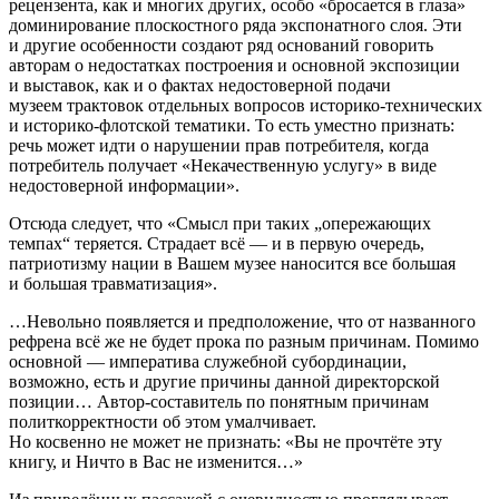
рецензента, как и многих других, особо «бросается в глаза»
доминирование плоскостного ряда экспонатного слоя. Эти
и другие особенности создают ряд оснований говорить
авторам о недостатках построения и основной экспозиции
и выставок, как и о фактах недостоверной подачи
музеем трактовок отдельных вопросов историко-технических
и историко-флотской тематики. То есть уместно признать:
речь может идти о нарушении прав потребителя, когда
потребитель получает «Некачественную услугу» в виде
недостоверной информации».
Отсюда следует, что «Смысл при таких „опережающих
темпах“ теряется. Страдает всё — и в первую очередь,
патриотизму нации в Вашем музее наносится все большая
и большая травматизация».
…Невольно появляется и предположение, что от названного
рефрена всё же не будет прока по разным причинам. Помимо
основной — императива служебной субординации,
возможно, есть и другие причины данной директорской
позиции… Автор-составитель по понятным причинам
политкорректности об этом умалчивает.
Но косвенно не может не признать: «Вы не прочтёте эту
книгу, и Ничто в Вас не изменится…»