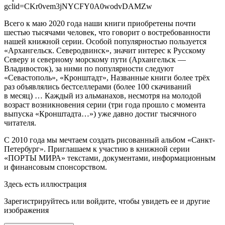
gclid=CKr0vem3jNYCFY0A0wodvDAMZw
Всего к маю 2020 года наши книги приобретены почти
шестью тысячами человек, что говорит о востребованности
нашей книжной серии. Особой популярностью пользуется
«Архангельск. Северодвинск», значит интерес к Русскому
Северу и северному морскому пути (Архангельск —
Владивосток), за ними по популярности следуют
«Севастополь», «Кронштадт», Названные книги более трёх
раз объявлялись бестселлерами (более 100 скачиваний
в месяц) … Каждый из альманахов, несмотря на молодой
возраст возникновения серии (три года прошло с момента
выпуска «Кронштадта…») уже давно достиг тысячного
читателя.
С 2010 года мы мечтаем создать рисованный альбом «Санкт-
Петербург». Приглашаем к участию в книжной серии
«ПОРТЫ МИРА» текстами, документами, информационным
и финансовым спонсорством.
Здесь есть иллюстрация
Зарегистрируйтесь или войдите, чтобы увидеть ее и другие
изображения