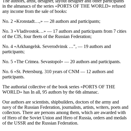
The authors, artist, designer, layout designer and other participants
in the almanacs of the series «PORTS OF THE WORLD» refused
any income from the sale of books:
No. 2 «Kronstadt…,» — 28 authors and participants;
No. 3 «Vladivostok…» — 17 authors and participants from 7 cities
of the CIS, four fleets of the Russian Federation;
No. 4 «Arkhangelsk. Severodvinsk …", — 19 authors and
participants;
No. 5 «The Crimea. Sevastopol» — 20 authors and participants.
No. 6 «St. Petersburg. 310 years of CNM — 12 authors and
participants.
The authorial collective of the book series «PORTS OF THE
WORLD» has In all, 95 authors by the 6th almanac.
Our authors are scientists, shipbuilders, doctors of the army and
navy of the Russian Federation, journalists, artists, writers, poets and
collectors. There are persons among them, which are awarded with
of Hero of the Soviet Union and Hero of Russia, orders and medals
of the USSR and the Russian Federation.