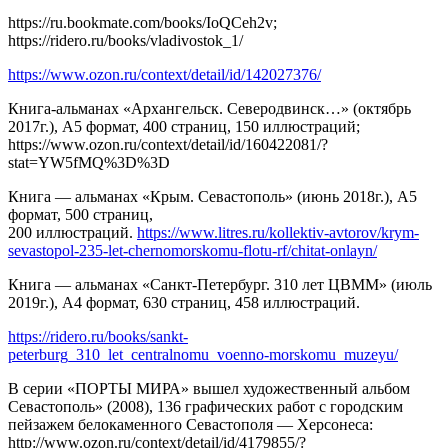
https://ru.bookmate.com/books/IoQCeh2v;
https://ridero.ru/books/vladivostok_1/
https://www.ozon.ru/context/detail/id/142027376/
Книга-альманах «Архангельск. Северодвинск…» (октябрь
2017г.), А5 формат, 400 страниц, 150 иллюстраций;
https://www.ozon.ru/context/detail/id/160422081/?
stat=YW5fMQ%3D%3D
Книга — альманах «Крым. Севастополь» (июнь 2018г.), А5
формат, 500 страниц,
200 иллюстраций.
https://www.litres.ru/kollektiv-avtorov/krym-
sevastopol-235-let-chernomorskomu-flotu-rf/chitat-onlayn/
Книга — альманах «Санкт-Петербург. 310 лет ЦВММ» (июль
2019г.), А4 формат, 630 страниц, 458 иллюстраций.
https://ridero.ru/books/sankt-
peterburg_310_let_centralnomu_voenno-morskomu_muzeyu/
В серии «ПОРТЫ МИРА» вышел художественный альбом
Севастополь» (2008), 136 графических работ с городским
пейзажем белокаменного Севастополя — Херсонеса:
http://www.ozon.ru/context/detail/id/4179855/?