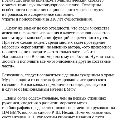
преимущественно критико-публицистический характер
с элементами научно-популярного анализа. Освещены
особенности положения национального морского музея
в прошлом, его современное состояние,
утраты и приобретения за 310 лет существования.
…Сразу же замечу не без отрадности, что среди множества
аспектов и сюжетов изложения в качестве основного автор
констатирует многообразие функций современного музея.
При этом сделан акцент: среди многих задач проведение
массовых мероприятий, по мнению автора, «это прекрасное
новшество, но поверите — это только часть работы
Национального Военно-морского музея России. Нужно знать,
любить и исполнять все многочисленные другие составные
части».
Безусловно, следует согласиться с данным суждением о храме
Муз, как одном из оплотов формирования исторического
сознания. Но насколько гармонично эта идея реализуется
в случае с Национальным музеем ВМФ?
…Даны более содержательные, чем на первых страницах
рукописи, сведения о развитии морского музея
и о биографиях предшественников современного руководства
ЦМ ВМФ, включая самого Р. Ш. Нехай. Помимо названных
составителем П. Г. Рупасовым книжных изданий о пути,