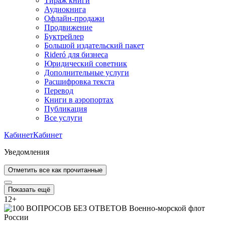
Тираж книги
Аудиокнига
Офлайн-продажи
Продвижение
Буктрейлер
Большой издательский пакет
Rideró для бизнеса
Юридический советник
Дополнительные услуги
Расшифровка текста
Перевод
Книги в аэропортах
Публикация
Все услуги
Кабинет
Кабинет
Уведомления
Отметить все как прочитанные
Показать ещё
12
+