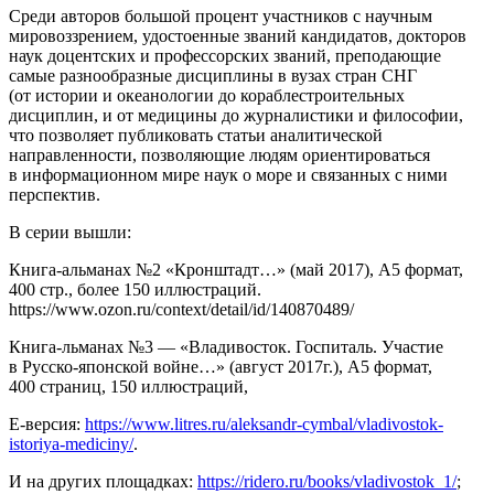
Среди авторов большой процент участников с научным
мировоззрением, удостоенные званий кандидатов, докторов
наук доцентских и профессорских званий, преподающие
самые разнообразные дисциплины в вузах стран СНГ
(от истории и океанологии до кораблестроительных
дисциплин, и от медицины до журналистики и философии,
что позволяет публиковать статьи аналитической
направленности, позволяющие людям ориентироваться
в информационном мире наук о море и связанных с ними
перспектив.
В серии вышли:
Книга-альманах №2 «Кронштадт…» (май 2017), А5 формат,
400 стр., более 150 иллюстраций.
https://www.ozon.ru/context/detail/id/140870489/
Книга-льманах №3 — «Владивосток. Госпиталь. Участие
в Русско-японской войне…» (август 2017г.), А5 формат,
400 страниц, 150 иллюстраций,
Е-версия:
https://www.litres.ru/aleksandr-cymbal/vladivostok-
istoriya-mediciny/
.
И на других площадках:
https://ridero.ru/books/vladivostok_1/
;