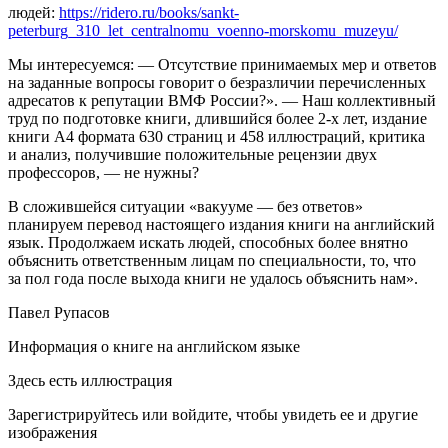
людей:
https://ridero.ru/books/sankt-
peterburg_310_let_centralnomu_voenno-morskomu_muzeyu/
Мы интересуемся: — Отсутствие принимаемых мер и ответов
на заданные вопросы говорит о безразличии перечисленных
адресатов к репутации ВМФ России?». — Наш коллективный
труд по подготовке книги, длившийся более 2-х лет, издание
книги А4 формата 630 страниц и 458 иллюстраций, критика
и анализ, получившие положительные рецензии двух
профессоров, — не нужны?
В сложившейся ситуации «вакууме — без ответов»
планируем перевод настоящего издания книги на английский
язык. Продолжаем искать людей, способных более внятно
объяснить ответственным лицам по специальности, то, что
за пол года после выхода книги не удалось объяснить нам».
Павел Рупасов
Информация о книге на английском языке
Здесь есть иллюстрация
Зарегистрируйтесь или войдите, чтобы увидеть ее и другие
изображения