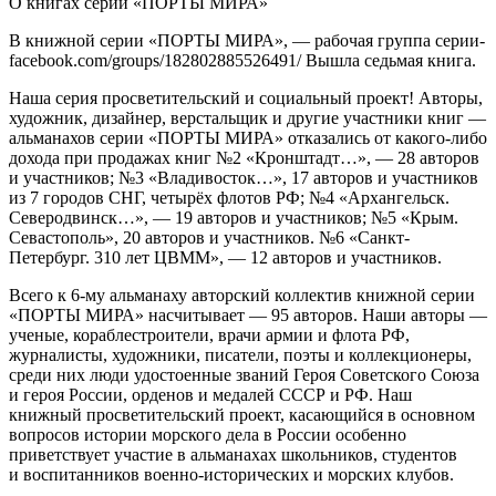
О книгах серии «ПОРТЫ МИРА»
В книжной серии «ПОРТЫ МИРА», — рабочая группа серии-
facebook.com/groups/182802885526491/ Вышла седьмая книга.
Наша серия просветительский и социальный проект! Авторы,
художник, дизайнер, верстальщик и другие участники книг —
альманахов серии «ПОРТЫ МИРА» отказались от какого-либо
дохода при продажах книг №2 «Кронштадт…», — 28 авторов
и участников; №3 «Владивосток…», 17 авторов и участников
из 7 городов СНГ, четырёх флотов РФ; №4 «Архангельск.
Северодвинск…», — 19 авторов и участников; №5 «Крым.
Севастополь», 20 авторов и участников. №6 «Санкт-
Петербург. 310 лет ЦВММ», — 12 авторов и участников.
Всего к 6-му альманаху авторский коллектив книжной серии
«ПОРТЫ МИРА» насчитывает — 95 авторов. Наши авторы —
ученые, кораблестроители, врачи армии и флота РФ,
журналисты, художники, писатели, поэты и коллекционеры,
среди них люди удостоенные званий Героя Советского Союза
и героя России, орденов и медалей СССР и РФ. Наш
книжный просветительский проект, касающийся в основном
вопросов истории морского дела в России особенно
приветствует участие в альманахах школьников, студентов
и воспитанников военно-исторических и морских клубов.