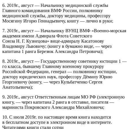
6.
2019г., август
— Начальнику медицинской службы
Главного командования ВМФ России, полковнику
медицинской службы, доктору медицины, профессору
Мосягину Игорю Геннадьевичу, книгу — лично в руки;
7.
2019г., август —
Начальнику ВУНЦ ВМФ «Военно-морская
академия имени Адмирала Флота Советского
Союза Н. Г. Кузнецова» вице-адмиралу Касатонову
Владимиру Львовичу; (книгу в бумажно виде, — через
капитана 1 ранга Березюк Александра Петровича);
8.
2019г., август
— Государственному советнику юстиции 1 —
го класса, бывшему Главному военному прокурору
Российской Федерации, генерал — полковнику юстиции,
доктору юридических наук, профессору Дёмину Юрию
Георгиевичу (книгу, — через Кульбатченко Сергея
Анатольевича);
9.
2019г., август
Ответственным лицам МО РФ (электронную
книгу, — через капитана 2 ранга в отставке, писателя —
мариниста Покровского Александра Михайловича;
10.
С июля 2019г.
по настоящее время книга находится
в бесплатном доступе в электронном виде в интернете.
Читателями книги стали сотни