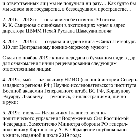
и ответственных лиц мы не получили ни разу… Как будто бы
мы живем вне государства, в безвоздушном пространстве…
2.
2016—2018гг —
оставшиеся без ответов 30 писем
К. К. Смирнова с ошибками в экспозициях музея в адрес
директора ЦВММ Нехай Руслана Шамсудиновича;
3.
2017—2019гг.
— создана и издана книга «Санкт-Петербург.
310 лет Центральному военно-морскому музею»;
С мая по ноябрь 2019г книга передана в бумажном виде в дар,
для ознакомления и/или рецензирования следующим
ответственным лицам:
4.
2019г., май
— начальнику НИИО (военной истории Северо-
западного региона РФ) Научно-исследовательского института
Военной академии Генерального штаба ВС РФ, Коршунову
Эдуарду Львовичу — рукопись, с иллюстрациями, лично
в руки;
5.
2019г., июль
— Начальнику Главного военно-
политического управления Вооруженных Сил Российской
Федерации, Заместителю Министра обороны РФ генерал-
полковнику Картаполову А. В. Обращение опубликовано
в книге, изданной в июле 2019 года;