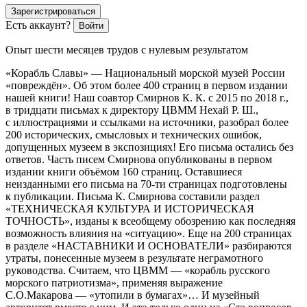
Зарегистрироваться
Есть аккаунт?
Войти
Опыт шести месяцев трудов с нулевым результатом
«Корабль Славы» — Национальный морской музей России
«повреждён». Об этом более 400 страниц в первом издании
нашей книги! Наш соавтор Смирнов К. К. с 2015 по 2018 г.,
в тридцати письмах к директору ЦВММ Нехай Р. Ш.,
с иллюстрациями и ссылками на источники, разобрал более
200 исторических, смысловых и технических ошибок,
допущенных музеем в экспозициях! Его письма остались без
ответов. Часть писем Смирнова опубликованы в первом
издании книги объёмом 160 страниц. Оставшиеся
неизданными его письма на 70-ти страницах подготовлены
к публикации. Письма К. Смирнова составили раздел
«ТЕХНИЧЕСКАЯ КУЛЬТУРА И ИСТОРИЧЕСКАЯ
ТОЧНОСТЬ», изданы к всеобщему обозрению как последняя
возможность влияния на «ситуацию». Еще на 200 страницах
в разделе «НАСТАВНИКИ И ОСНОВАТЕЛИ» разбираются
утраты, понесенные музеем в результате неграмотного
руководства. Считаем, что ЦВММ — «корабль русского
морского патриотизма», применяя выражение
С.О.Макарова — «утопили в бумагах»… И музейный