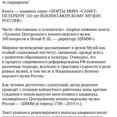
/в сокращении/
Книга — альманах серии «ПОРТЫ МИРА «САНКТ-
ПЕТЕРБУРГ 310 лет ВОЕННО-МОРСКОМУ МУЗЕЮ
РОССИИ».
Части «Наставники и основатели».
(первое название книги:
«Хроники Центрального военно-морского музея.
100 вопросов к Нехай Р. Ш. — директору ЦВММ»)
Мировое музееведение рассматривает в целом Музей как
особый социальный институт, связанный, прежде всего,
с развитием образования и культуры. Очевидно, что
в процессе современного реформирования РФ возникают
различные подходы, коллизии и трактовки сущности и роли
разных музеев, в том числе и Национального Военно-
морского музея России.
Как человек достаточно сухопутный, автор рецензии
приведёт с позиции кабинетного работника лишь краткие
суждения о новом выпуске многотомного альманаха,
посвящённого Центральному военно-морскому музею
России — ЦВММ (в период 1709—2019 гг.).
Текст рукописи рецензируемого выпуска альманаха носит