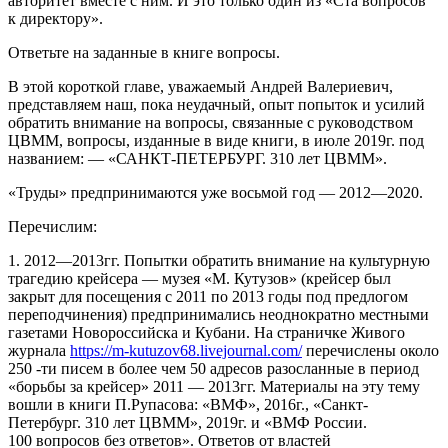
авторитет вместе с ним. И это только один из «Ста вопросов
к директору».
Ответьте на заданные в книге вопросы.
В этой короткой главе, уважаемый Андрей Валериевич,
представляем наш, пока неудачный, опыт попыток и усилий
обратить внимание на вопросы, связанные с руководством
ЦВММ, вопросы, изданные в виде книги, в июле 2019г. под
названием: — «САНКТ-ПЕТЕРБУРГ. 310 лет ЦВММ».
«Труды» предпринимаются уже восьмой год — 2012—2020.
Перечислим:
1.
2012—2013гг.
Попытки обратить внимание на культурную
трагедию крейсера — музея «М. Кутузов» (крейсер был
закрыт для посещения с 2011 по 2013 годы под предлогом
переподчинения) предпринимались неоднократно местными
газетами Новороссийска и Кубани. На страничке Живого
журнала
https://m-kutuzov68.livejournal.com/
перечислены около
250 -ти писем в более чем 50 адресов разосланные в период
«борьбы за крейсер» 2011 — 2013гг. Материалы на эту тему
вошли в книги П.Рупасова: «ВМФ», 2016г., «Санкт-
Петербург. 310 лет ЦВММ», 2019г. и «ВМФ России.
100 вопросов без ответов». Ответов от властей