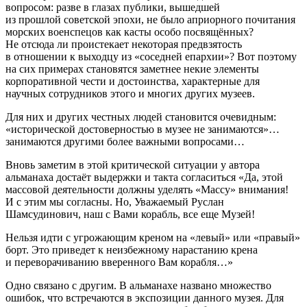
вопросом: разве в глазах публики, вышедшей
из прошлой советской эпохи, не было априорного почитания
морских военспецов как касты особо посвящённых?
Не отсюда ли проистекает некоторая предвзятость
в отношении к выходцу из «соседней епархии»? Вот поэтому
на сих примерах становятся заметнее некие элементы
корпоративной чести и достоинства, характерные для
научных сотрудников этого и многих других музеев.
Для них и других честных людей становится очевидным:
«исторической достоверностью в музее не занимаются»…
занимаются другими более важными вопросами…
Вновь заметим в этой критической ситуации у автора
альманаха достаёт выдержки и такта согласиться «Да, этой
массовой деятельности должны уделять «Массу» внимания!
И с этим мы согласны. Но, Уважаемый Руслан
Шамсудинович, наш с Вами корабль, все еще Музей!
Нельзя идти с угрожающим креном на «левый» или «правый»
борт. Это приведет к неизбежному нарастанию крена
и переворачиванию вверенного Вам корабля…»
Одно связано с другим. В альманахе названо множество
ошибок, что встречаются в экспозиции данного музея. Для