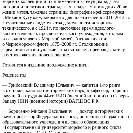
морских коллекций и их применении к текущим задачам
истории и политики страны, в т.ч. к задачам последних 20 лет
жизни музея, тяжелые страницы биографии крейсера-музея
«Михаил Кутузов», закрытого для посетителей в 2011–2013 гг.
Поучительные свидетельства деятельности историко-
технического, а с 1924 г. по настоящее время идеолого-
воспитательного, просветительского учреждения, которым
и сегодня является Морской музей. Антология книг
о Черноморском флоте 1875–2008 гг. Столкновение
с реалиями жизни увлекает и захватывает, превращая книгу
в остросюжетное повествование.
Готовится к изданию продолжение книги.
Рецензенты:
—
Грибовский Владимир Юльевич
— капитан 1-го ранга
в отставке, кандидат исторических наук, профессор, старший
научный сотрудник 44-го НИО (военной истории) по Северо-
Западу НИИ (военной истории) ВАГШ ВС РФ.
— Борисенко Михаил Васильевич
— доктор исторических
наук, профессор Федерального государственного бюджетного
образовательного учреждения высшего образования
«Государственный университет морского и речного флота
имени адмирала С. О. Макарова».