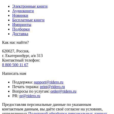
Электронные книги
Аудиокниги
Новинки
Бесплатные книги
Импринты
Подборки
Доставка
Как нас найти?
620027
,
Россия
,
г. Екатеринбург, а/я 313
Контактный телефон
:
8 800 500 11 67
Написать нам
Поддержка
:
support@ridero.ru
Печать тиража
:
print@ridero.ru
Вопросы по услугам
:
order@ridero.ru
PR
:
pr@ridero.ru
Предоставляя персональные данные по указанным
контактным данным, вы даёте своё согласие на условиях,
определенных
Политикой обработки персональных данных