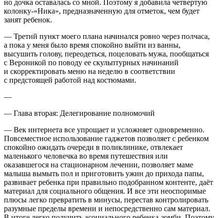
но дочка оставалась со мной. Поэтому я добавила четвертую
колонку-«Ника», предназначенную для отметок, чем будет
занят ребенок.
— Третий пункт моего плана начинался ровно через полчаса,
а пока у меня было время спокойно выйти из ванны,
высушить голову, переодеться, поцеловать мужа, пообщаться
с Вероникой по поводу ее скульптурных начинаний
и скорректировать меню на неделю в соответствии
с предстоящей работой над костюмами.
—
—
Глава вторая: Делегирование полномочий
— Век интернета все упрощает и усложняет одновременно.
Повсеместное использование гаджетов позволяет с ребенком
спокойно ожидать очереди в поликлинике, отвлекает
маленького человечка во время путешествия или
оказавшегося на стационарном лечении, позволяет маме
малыша вымыть пол и приготовить ужин до прихода папы,
развивает ребенка при правильно подобранном контенте, даёт
материал для социального общения. И все эти неоспоримые
плюсы легко превратить в минусы, перестав контролировать
разумные пределы времени и непосредственно сам материал.
В итоге легко получить асоциального ребенка-зомби. Поэтому