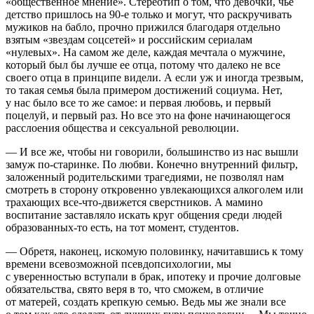
«общественное мнение». Стереотип о том, что девочки, чье
детство пришлось на 90-е только и могут, что раскручивать
мужиков на бабло, прочно прижился благодаря отдельно
взятым «звездам соцсетей» и
росси
йским сериалам
«нулевых». На самом же деле, каждая мечтала о мужчине,
который был бы лучше ее отца, потому что далеко не все
своего отца в принципе видели. А если уж и иногда трезвым,
то такая семья была примером достижений социума. Нет,
у нас было все то же самое: и первая любовь, и первый
поцелуй, и первый раз. Но все это на фоне начинающегося
расслоения общества и
секс
уальной революции.
— И все же, чтобы ни говорили, большинство из нас вышли
замуж по-старинке. По любви. Конечно внутренний фильтр,
заложенный родительскими трагедиями, не позволял нам
смотреть в сторону откровенно увлекающихся
алкогол
ем или
трахающих все-что-движется сверстников. А мамино
воспитание заставляло искать круг общения среди людей
образованных-то есть, на тот момент, студентов.
— Обретя, наконец, искомую половинку, начитавшись к тому
времени всевозможной псевдопсихологии, мы
с уверенностью вступали в брак, ипотеку и прочие долговые
обязательства, свято веря в то, что сможем, в отличие
от матерей, создать крепкую семью. Ведь мы же знали все