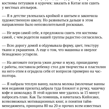
костюмы петушков и курочек: заказать в Китае или сшить
у местных ательеров.
— Я в детстве увлекалась кройкой и шитьем и закончила
художественную школу. Но развиваться дальше в этом
направлении было непозволительной роскошью.
— Не веря самой себе, я предложила сшить эти костюмы
самой, с чем родители нашей группы радостно согласились.
— Всю дорогу домой я обдумывала форму, цвет, текстуру
ткани и украшения. А еще о том, что машинка и оверлог
безнадежно устарели.
— На автомате погрела ужин дочке и мужу, пришедшему
с работы, поставила ребенку стол для творчества и пластилин
на него-этим я оградила себя от вопросов примерно на час-
полтора.
— Я набрала теплую ванну, налила молока (молочные ванны
моя недавняя прихоть),забрала туда блокнот и ручку, чашечку
кофе и шоколадку. В этой идилии мне удалось за 15 минут
набросать план. Как Ты помнишь, я начиталась Кийосаки,
всевозможных мотивационных книг, и понятия тайм-
менеджмента, принципа 80 на 20 и прочих всем известных