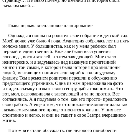
страницу… Не знаю почему, но именно эта история стала
началом моей…
—
—
Глава первая: внеплановое планирование
— Однажды я пошла на родительское собрание в детский сад.
Моей дочке уже было 4 года. Аудитория собралась лет на пять
моложе меня. У большинства, как и у меня ребенок был
первый и единственный. Вначале были выступления
логопеда, воспитателей, а затем заведующей. Мне стало
неинтересно, и я задумалась над накануне прочитанной
книгой-той самой, в которой была история про миллионы
людей, мечтающих написать сценарий к голливудскому
фильму. Тем временем родители перешли к обсуждению
предстоящего утренника. Одна из мам предложила на фото-
и видео- съемку позвать свою сестру, дабы сэкономить. Что
вот, мол, разговаривала с заведующей и та не против. Все
согласились. А я подумала о том, как это просто- предложить
свою работу. А еще о том, что это поколение-миленниалы так
называемые-намного проще относится к жизни. У них все
спонтанно и легко, и они не тащат в свое Завтра вчерашнюю
жизнь.
— Потом все стали обсуждать, где недорого приобрести