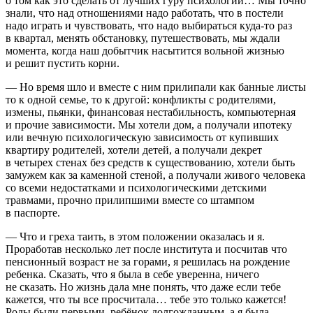
о том как это сделать от лучших гуру психологии… Мы точно
знали, что над отношениями надо работать, что в постели
надо играть и чувствовать, что надо выбираться куда-то раз
в квартал, менять обстановку, путешествовать, мы ждали
момента, когда наш добытчик насытится вольной жизнью
и решит пустить корни.
— Но время шло и вместе с ним прилипали как банные листы
то к одной семье, то к другой: конфликты с родителями,
измены, пьянки, финансовая нестабильность, компьютерная
и прочие зависимости. Мы хотели дом, а получали ипотеку
или вечную психологическую зависимость от купивших
квартиру родителей, хотели детей, а получали декрет
в четырех стенах без средств к существованию, хотели быть
замужем как за каменной стеной, а получали живого человека
со всеми недостатками и психологическими детскими
травмами, прочно прилипшими вместе со штампом
в паспорте.
— Что и греха таить, в этом положении оказалась и я.
Проработав несколько лет после института и посчитав что
пенсионный возраст не за горами, я решилась на рождение
ребенка. Сказать, что я была в себе уверенна, ничего
не сказать. Но жизнь дала мне понять, что даже если тебе
кажется, что ты все просчитала… тебе это только кажется!
Роды были первыми, ребёнок долгожданным, а я была