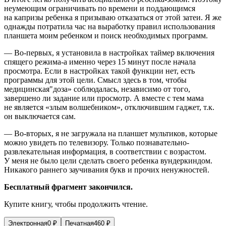
неумеющим ограничивать по времени и поддающимся
на капризы ребенка я призываю отказаться от этой затеи. Я же
однажды потратила час на выработку правил использования
планшета моим ребенком и поиск необходимых программ.
— Во-первых, я установила в настройках таймер включения
спящего режима-а именно через 15 минут после начала
просмотра. Если в настройках такой функции нет, есть
программы для этой цели. Смысл здесь в том, чтобы
медицинская"
доза
» соблюдалась, независимо от того,
завершено ли задание или просмотр. А вместе с тем мама
не является «злым волшебником», отключившим гаджет, т.к.
он выключается сам.
— Во-вторых, я не загружала на планшет мультиков, которые
можно увидеть по телевизору. Только познавательно-
развлекательная информация, в соответствии с возрастом.
У меня не было цели сделать своего ребенка вундеркиндом.
Никакого раннего заучивания букв и прочих ненужностей.
Бесплатный фрагмент закончился.
Купите книгу, чтобы продолжить чтение.
Электронная
0
₽
Печатная
460
₽