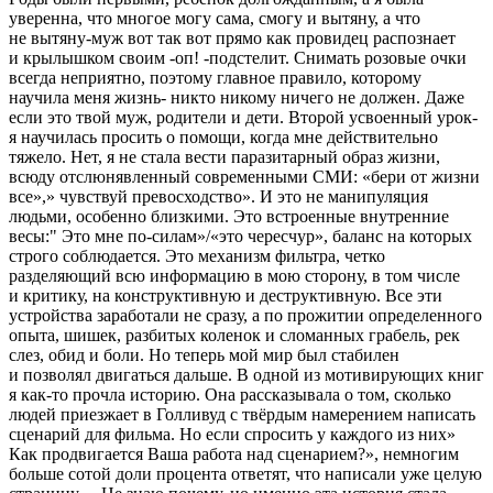
уверенна, что многое могу сама, смогу и вытяну, а что
не вытяну-муж вот так вот прямо как провидец распознает
и крылышком своим -оп! -подстелит. Снимать розовые очки
всегда неприятно, поэтому главное правило, которому
научила меня жизнь- никто никому ничего не должен. Даже
если это твой муж, родители и дети. Второй усвоенный урок-
я научилась просить о помощи, когда мне действительно
тяжело. Нет, я не стала вести паразитарный образ жизни,
всюду отслюнявленный современными СМИ: «бери от жизни
все»,» чувствуй превосходство». И это не манипуляция
людьми, особенно близкими. Это встроенные внутренние
весы:" Это мне по-силам»/«это чересчур», баланс на которых
строго соблюдается. Это механизм фильтра, четко
разделяющий всю информацию в мою сторону, в том числе
и критику, на конструктивную и деструктивную. Все эти
устройства заработали не сразу, а по прожитии определенного
опыта, шишек, разбитых коленок и сломанных грабель, рек
слез, обид и боли. Но теперь мой мир был стабилен
и позволял двигаться дальше. В одной из мотивирующих книг
я как-то прочла историю. Она рассказывала о том, сколько
людей приезжает в Голливуд с твёрдым намерением написать
сценарий для фильма. Но если спросить у каждого из них»
Как продвигается Ваша работа над сценарием?», немногим
больше сотой доли процента ответят, что написали уже целую