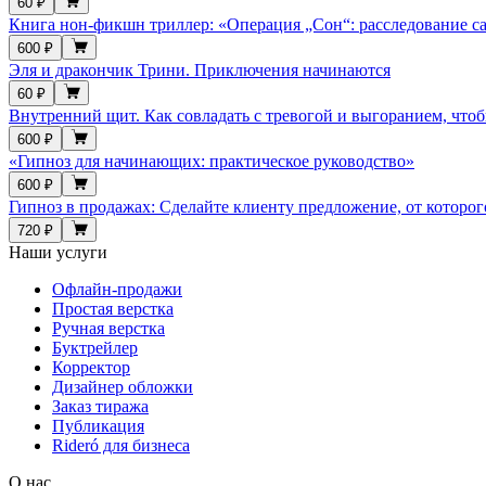
60 ₽
Книга нон-фикшн триллер: «Операция „Сон“: расследование с
600 ₽
Эля и дракончик Трини. Приключения начинаются
60 ₽
Внутренний щит. Как совладать с тревогой и выгоранием, что
600 ₽
«Гипноз для начинающих: практическое руководство»
600 ₽
Гипноз в продажах: Сделайте клиенту предложение, от которого
720 ₽
Наши услуги
Офлайн-продажи
Простая верстка
Ручная верстка
Буктрейлер
Корректор
Дизайнер обложки
Заказ тиража
Публикация
Rideró для бизнеса
О нас