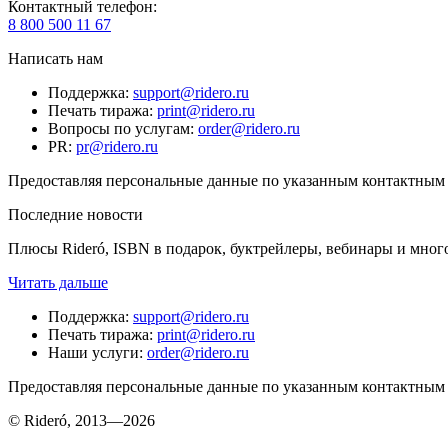
Контактный телефон
:
8 800 500 11 67
Написать нам
Поддержка
:
support@ridero.ru
Печать тиража
:
print@ridero.ru
Вопросы по услугам
:
order@ridero.ru
PR
:
pr@ridero.ru
Предоставляя персональные данные по указанным контактным д
Последние новости
Плюсы Rideró, ISBN в подарок, буктрейлеры, вебинары и мног
Читать дальше
Поддержка
:
support@ridero.ru
Печать тиража
:
print@ridero.ru
Наши услуги
:
order@ridero.ru
Предоставляя персональные данные по указанным контактным д
© Rideró, 2013—
2026