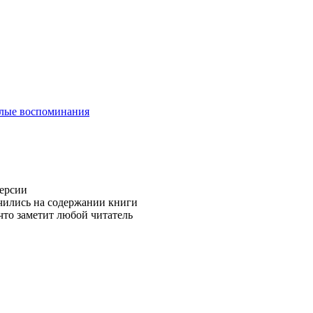
лые воспоминания
версии
чились на содержании книги
то заметит любой читатель