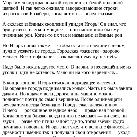
Марс имел вид красноватой горошины с белой полярной
шапкой. И так легко оживали завораживающие строки
из рассказов Брэдбери, когда вот он — перед глазами.
А сколько звёздных скоплений увидел Игорь! Он знал, что
будь у него телескоп мощнее — они напомнили бы ему
пчелиные рои. Когда-то их так и называли: звёздные рои.
Но Игорь понял также — чтобы остаться наедине с небом,
нужно уезжать из города. Городская «засветка» здорово
мешает. Все эти фонари — закрывают ему путь к небу.
Надо было искать другое место. В парки, в неосвещённые их
уголки идти не хотелось. Мало ли на кого нарвешься…
В конце концов, Игорь отыскал подходящее местечко.
На окраине города поднимались холмы. Часть их была занята
дачами. Но к дачам вела дорога, и на машине можно
подняться почти до самой вершины. После одиннадцати
вечера там всегда безлюдно. Город лежал далеко внизу.
И небо — роскошное звёздное небо — прямо над головой.
Когда оно так близко, когда ничто не мешает — ни свет, ни
звуки — разве что птица запоёт где-то, тогда звёзды будто
начинают говорить. Игорь знал уже, что великие философы
древности именно так и получали свои откровения — уходя