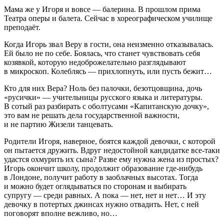
Мама же у Игоря и вовсе — балерина. В прошлом прима
Театра оперы и балета. Сейчас в хореографическом училище
преподаёт.
Когда Игорь звал Веру в гости, она неизменно отказывалась.
Ей было не по себе. Боялась, что станет чувствовать себя
козявкой, которую недоброжелательно разглядывают
в микроскоп. Колеблясь — прихлопнуть, или пусть бежит…
Кто для них Вера? Ноль без палочки, безотцовщина, дочь
«русички» — учительницы русского языка и литературы.
В сотый раз разбирать с оболтусами «Капитанскую дочку»,
это вам не решать дела государственной важности,
и не партию Жизели танцевать.
Родители Игоря, наверное, боятся каждой девочки, с которой
он пытается дружить. Вдруг недостойной кандидатке все-таки
удастся охмурить их сына? Разве ему нужна жена из простых?
Игорь окончит школу, продолжит образование где-нибудь
в Лондоне, получит работу в заоблачных высотах. Тогда
и можно будет оглядываться по сторонам и выбирать
супругу — среди равных. А пока — нет, нет и нет… И эту
девочку в потертых джинсах нужно отвадить. Нет, с ней
поговорят вполне вежливо, но…