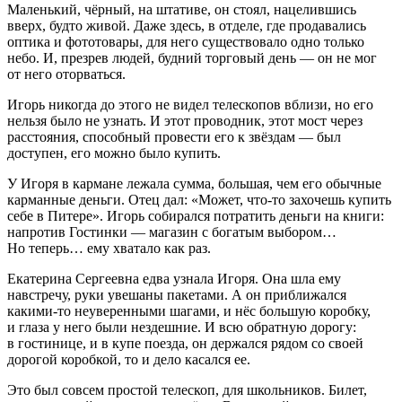
Маленький, чёрный, на штативе, он стоял, нацелившись
вверх, будто живой. Даже здесь, в отделе, где продавались
оптика и фототовары, для него существовало одно только
небо. И, презрев людей, будний торговый день — он не мог
от него оторваться.
Игорь никогда до этого не видел телескопов вблизи, но его
нельзя было не узнать. И этот проводник, этот мост через
расстояния, способный провести его к звёздам — был
доступен, его можно было купить.
У Игоря в кармане лежала сумма, большая, чем его обычные
карманные деньги. Отец дал: «Может, что-то захочешь купить
себе в Питере». Игорь собирался потратить деньги на книги:
напротив Гостинки — магазин с богатым выбором…
Но теперь… ему хватало как раз.
Екатерина Сергеевна едва узнала Игоря. Она шла ему
навстречу, руки увешаны пакетами. А он приближался
какими-то неуверенными шагами, и нёс большую коробку,
и глаза у него были нездешние. И всю обратную дорогу:
в гостинице, и в купе поезда, он держался рядом со своей
дорогой коробкой, то и дело касался ее.
Это был совсем простой телескоп, для
школьни
ков. Билет,