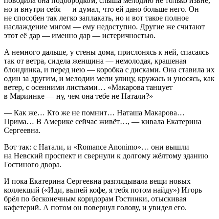
поводила она подбородком, слыша мелодию не только извне,
но и внутри себя — и думал, что ей дано больше него. Он
не способен так легко заплакать, но и вот такое полное
наслаждение мигом — ему недоступно. Другие же считают
этот её дар — именно дар — истеричностью.
А немного дальше, у стены дома, прислонясь к ней, спасаясь
так от ветра, сидела женщина — немолодая, крашеная
блондинка, и перед нею — коробка с дисками. Она ставила их
один за другим, и мелодии мели улицу, кружась и уносясь, как
ветер, с осенними листьями… «Макарова танцует
в Мариинке — ну, чем она тебе не Натали?»
— Как же… Кто же не помнит… Наташа Макарова…
Прима… В
Америк
е сейчас живёт…, — кивала Екатерина
Сергеевна.
Вот так: с Натали, и «Romance Anonimo»… они вышли
на Невский проспект и свернули к долгому жёлтому зданию
Гостиного двора.
И пока Екатерина Сергеевна разглядывала вещи новых
коллекций («Иди, выпей кофе, я тебя потом найду») Игорь
брёл по бесконечным коридорам Гостинки, отыскивая
кафетерий. А потом он повернул голову, и увидел его.