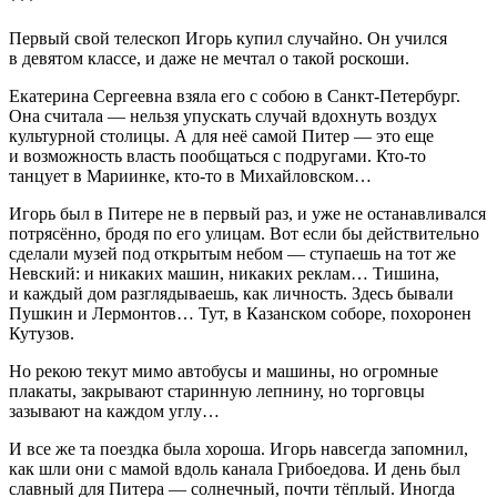
***
Первый свой телескоп Игорь купил случайно. Он учился
в девятом классе, и даже не мечтал о такой роскоши.
Екатерина Сергеевна взяла его с собою в Санкт-Петербург.
Она считала — нельзя упускать случай вдохнуть воздух
культурной столицы. А для неё самой Питер — это еще
и возможность власть пообщаться с подругами. Кто-то
танцует в Мариинке, кто-то в Михайловском…
Игорь был в Питере не в первый раз, и уже не останавливался
потрясённо, бродя по его улицам. Вот если бы действительно
сделали музей под открытым небом — ступаешь на тот же
Невский: и никаких машин, никаких реклам… Тишина,
и каждый дом разглядываешь, как личность. Здесь бывали
Пушкин и Лермонтов… Тут, в Казанском соборе, похоронен
Кутузов.
Но рекою текут мимо автобусы и машины, но огромные
плакаты, закрывают старинную лепнину, но торговцы
зазывают на каждом углу…
И все же та поездка была хороша. Игорь навсегда запомнил,
как шли они с мамой вдоль канала Грибоедова. И день был
славный для Питера — солнечный, почти тёплый. Иногда