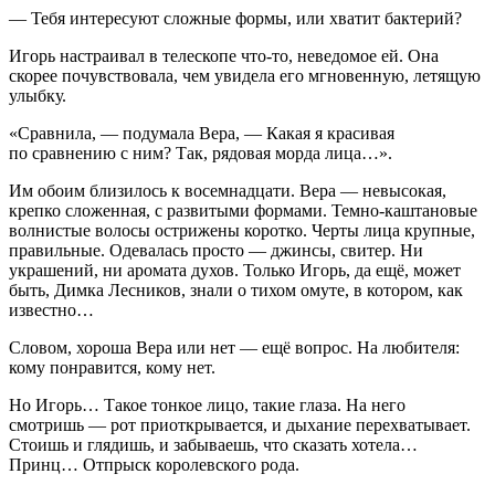
— Тебя интересуют сложные формы, или хватит бактерий?
Игорь настраивал в телескопе что-то, неведомое ей. Она
скорее почувствовала, чем увидела его мгновенную, летящую
улыбку.
«Сравнила, — подумала Вера, — Какая я красивая
по сравнению с ним? Так, рядовая морда лица…».
Им обоим близилось к восемнадцати. Вера — невысокая,
крепко сложенная, с развитыми формами. Темно-каштановые
волнистые волосы острижены коротко. Черты лица крупные,
правильные. Одевалась просто — джинсы, свитер. Ни
украшений, ни аромата духов. Только Игорь, да ещё, может
быть, Димка Лесников, знали о тихом омуте, в котором, как
известно…
Словом, хороша Вера или нет — ещё вопрос. На любителя:
кому понравится, кому нет.
Но Игорь… Такое тонкое лицо, такие глаза. На него
смотришь — рот приоткрывается, и дыхание перехватывает.
Стоишь и глядишь, и забываешь, что сказать хотела…
Принц… Отпрыск королевского рода.