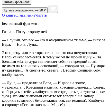
Читать фрагмент
Купить
электронную — 20 ₽
О книге
Оглавление
Читать
Бесплатный фрагмент
Глава 1. По ту сторону неба
— Слушай, это всё — как в
америк
анском фильме, — сказала
Вера, — Ночь. Луна…
Это прозвучало так торжественно, что она почувствовала —
Игорь сейчас засмеётся. К тому же он не любил Луну. «Эта
большая жёлтая дура выпячивает себя на передний план,
не имея на то никаких оснований, — говорил он, — Ну моря,
ну кратеры… А светит-то, светит… Вторым Солнцем себя
воображает».
— Луна, — продолжала Вера, — И двое на холме,
у телескопа… Красивый мальчик, красивая девочка… Сейчас
я обернусь к тебе, улыбнусь во все тридцать два «унитазных»
зуба (Это мне знакомый стоматолог говорил: на Западе
коронки вставляют белоснежные, как сантехника). Улыбнусь
и спрошу: «Есть ли жизнь на Марсе?»