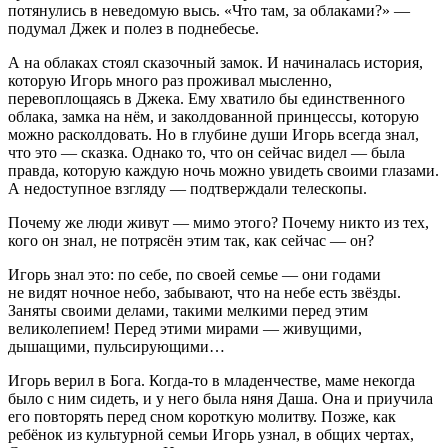
потянулись в неведомую высь. «Что там, за облаками?» —
подумал Джек и полез в поднебесье.
А на облаках стоял сказочный замок. И начиналась история,
которую Игорь много раз проживал мысленно,
перевоплощаясь в Джека. Ему хватило бы единственного
облака, замка на нём, и заколдованной принцессы, которую
можно расколдовать. Но в глубине души Игорь всегда знал,
что это — сказка. Однако то, что он сейчас видел — была
правда, которую каждую ночь можно увидеть своими глазами.
А недоступное взгляду — подтверждали телескопы.
Почему же люди живут — мимо этого? Почему никто из тех,
кого он знал, не потрясён этим так, как сейчас — он?
Игорь знал это: по себе, по своей семье — они годами
не видят ночное небо, забывают, что на небе есть звёзды.
Заняты своими делами, такими мелкими перед этим
великолепием! Перед этими мирами — живущими,
дышащими, пульсирующими…
Игорь верил в Бога. Когда-то в младенчестве, маме некогда
было с ним сидеть, и у него была няня Даша. Она и приучила
его повторять перед сном короткую молитву. Позже, как
ребёнок из культурной семьи Игорь узнал, в общих чертах,