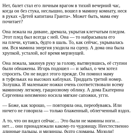
Нет, балет стал его личным врагом в тихий вечерний час,
когда он без стука, неслышно, вошел в мамину комнату, неся
в руках «Детей капитана Гранта». Может быть, мама ему
почитает?
Она лежала на диване, дремала, укрытая клетчатым пледом.
Этот плед был всегда с ней. Она — то набрасывала его
на плечи, кутаясь, будто в шаль. То, как сейчас, укрывалась
им. Вся мамина энергия уходила на сцену. А дома она была
хрупкой, усталой, всё время мерзнущей.
Она лежала, закинув руку за голову, вытянувшись, её ступни
были обнажены. Игорь подошел — и забыл, о чем хотел
спросить. Он не видел этого прежде. Он помнил маму
в туфельках на высоких каблуках. Тридцать третий номер.
Золушка. И маленькие ножки очень соответствовали всему
маминому легкому, грациозному облику. А дома Екатерина
Сергеевна неизменно носила мягкие сапожки, угги.
— Боже, как хорошо, — повторяла она, переобуваясь. Или
ничего не говорила — только блаженный, облегченный вздох.
А то, что он видел сейчас… Это были не мамины ноги…
нет… они принадлежали какому-то чудовищу. Неестественно
длинные пальцы, и мизинцы, будто сломаны. Мозоли!