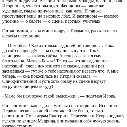
к своим подругам. Все они тогда были молоды, все танцевали.
Игорь знал, что его там ждет. Женщины — такие же
худенькие, гладко причёсанные, как мать. И так же
проступают
вены
на высоких лбах. И разговоры — взахлёб,
упоённо — о балете — о сцене, партиях, учителях.
Он запомнил, как мамина подруга Людмила, рассказывала
о своём наставнике.
— Оскорблял! Каких только гадостей ни говорил… Пока
до слёз не доведёт — на сцену не выпустит. Так я
и танцевала — сквозь слёзы. А теперь — как я ему
благодарна, Матерь Божья! Театр — это же гадюшник
настоящий, слова искреннего не скажи, лишний раз
засмеёшься — тут же о тебе насочиняют невесть что. А мне
теперь, — она покосилась на Игоря и сказала, —
Однофигственно! Пусть хоть бомбу на сцене взорвут —
на руинах танцевать буду!
«Маме бы немножко такой выдержки», — подумал Игорь.
Он вспомнил, как ездил с матерью на гастроли в Испанию.
Первые несколько дней спектаклей не было, только
репетиции. По вечерам Екатерина Сергеевна и Игорь подолгу
гуляли по улицам Мадрида, впитывали в себя чужую жизнь,
чужую старину.