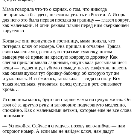
Мама говорила что-то о корнях, о том, что никогда
не привыкла бы здесь, не смогла уехать из
Росси
и. А Игорь —
для него это была первая поездка за границу — глазел вокруг,
как маленький. И огни реклам плыли перед ним сверкающей
каруселью.
Когда же они вернулись в гостиницу, мама поняла, что
потеряла ключ от номера. Она пришла в отчаянье. Трясла
свою маленькую, расшитую стразами сумочку, потом
вывернула её прямо на красную ковровую дорожку. Как
слепая прихлопывала ладонями, ощупывала рассыпавшиеся
вещи — пудреницу, губную помаду, пачку салфеток, невесть
как оказавшуюся тут брошку-бабочку, об которую тут же
и укололась. И съёжилась, заплакала — сидя на полу. Вся
такая маленькая, угловатая, палец сунула в рот, слизывает
кровь…
Игорю показалось, будто он старше мамы на целую жизнь. Он
взял её за другую руку, и заговорил: подчеркнуто медленно,
спокойно. Как с маленькими детьми, которые ещё не все слова
понимают.
— Успокойся. Сейчас я спущусь, позову кого-нибудь — нам
откроют номер. А если мы не найдем ключ, нам дадут