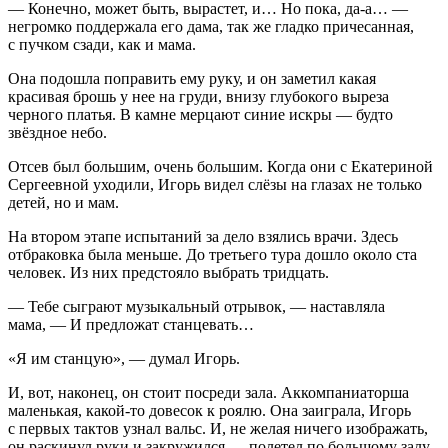
— Конечно, может быть, вырастет, и… Но пока, да-а… —
негромко поддержала его дама, так же гладко причесанная,
с пучком сзади, как и мама.
Она подошла поправить ему руку, и он заметил какая
красивая брошь у нее на груди, внизу глубокого выреза
черного платья. В камне мерцают синие искры — будто
звёздное небо.
Отсев был большим, очень большим. Когда они с Екатериной
Сергеевной уходили, Игорь видел слёзы на глазах не только
детей, но и мам.
На втором этапе испытаний за дело взялись врачи. Здесь
отбраковка была меньше. До третьего тура дошло около ста
человек. Из них предстояло выбрать тридцать.
— Тебе сыграют музыкальный отрывок, — наставляла
мама, — И предложат станцевать…
«Я им станцую», — думал Игорь.
И, вот, наконец, он стоит посреди зала. Аккомпаниаторша
маленькая, какой-то довесок к роялю. Она заиграла, Игорь
с первых тактов узнал вальс. И, не желая ничего изображать,
он раскинул руки и закружился — полетел по большому залу,