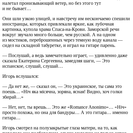
налетал пронизывающий ветер, но без этого тут
и не бывает…
Они шли узкою улицей, и навстречу им нескончаемо спешили
иностранцы, которых привлекали яркие, как лубочная
картинка, купола храма Спаса-на-Крови. Заморской речи
вокруг звучало много больше, чем русской. А на одном
из мостиков, переброшенных через темную воду канала —
сидел на складной табуретке, и играл на гитаре парень.
— Послушай, а ведь замечательно играет, — удивленно даже
сказала Екатерина Сергеевна, замедляя шаги, — Это
испанское, слушай, слушай…
Игорь вслушался:
— Да нет же, — сказал он, — Это
украи
нское, ты сама это
поешь… «Нiч яка мiсячна, зоряна, ясная! Видно, хоч голки
збирай…»
— Нет, нет, ты врешь… Это же «Romance Anonimo»… «Нiч»
просто похожа, но она для бандуры… А это гитара… именно
гитара…
Игорь смотрел на полузакрытые глаза матери, на то, как