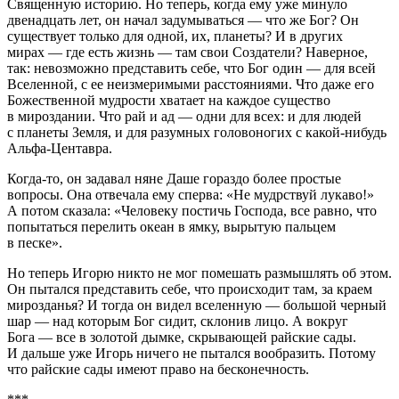
Священную историю. Но теперь, когда ему уже минуло
двенадцать лет, он начал задумываться — что же Бог? Он
существует только для одной, их, планеты? И в других
мирах — где есть жизнь — там свои Создатели? Наверное,
так: невозможно представить себе, что Бог один — для всей
Вселенной, с ее неизмеримыми расстояниями. Что даже его
Божественной мудрости хватает на каждое существо
в мироздании. Что рай и ад — одни для всех: и для людей
с планеты Земля, и для разумных головоногих с какой-нибудь
Альфа-Центавра.
Когда-то, он задавал няне Даше гораздо более простые
вопросы. Она отвечала ему сперва: «Не мудрствуй лукаво!»
А потом сказала: «Человеку постичь Господа, все равно, что
попытаться перелить океан в ямку, вырытую пальцем
в песке».
Но теперь Игорю никто не мог помешать размышлять об этом.
Он пытался представить себе, что происходит там, за краем
мирозданья? И тогда он видел вселенную — большой черный
шар — над которым Бог сидит, склонив лицо. А вокруг
Бога — все в золотой дымке, скрывающей райские сады.
И дальше уже Игорь ничего не пытался вообразить. Потому
что райские сады имеют право на бесконечность.