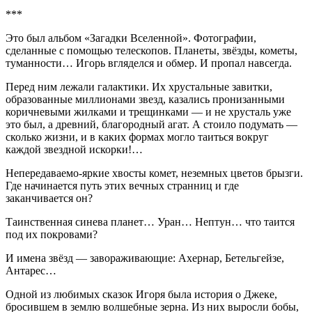
***
Это был альбом «Загадки Вселенной». Фотографии,
сделанные с помощью телескопов. Планеты, звёзды, кометы,
туманности… Игорь вгляделся и обмер. И пропал навсегда.
Перед ним лежали галактики. Их хрустальные завитки,
образованные миллионами звезд, казались пронизанными
коричневыми жилками и трещинками — и не хрусталь уже
это был, а древний, благородный агат. А стоило подумать —
сколько жизни, и в каких формах могло таиться вокруг
каждой звездной искорки!…
Непередаваемо-яркие хвосты комет, неземных цветов брызги.
Где начинается путь этих вечных странниц и где
заканчивается он?
Таинственная синева планет… Уран… Нептун… что таится
под их покровами?
И имена звёзд — завораживающие: Ахернар, Бетельгейзе,
Антарес…
Одной из любимых сказок Игоря была история о Джеке,
бросившем в землю волшебные зерна. Из них выросли бобы,