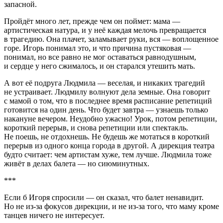
запасной.
Пройдёт много лет, прежде чем он поймет: мама —
артистическая натура, и у неё каждая мелочь превращается
в трагедию. Она плачет, заламывает руки, вся — воплощенное
горе. Игорь понимал это, и что причина пустяковая —
понимал, но все равно не мог оставаться равнодушным,
и сердце у него сжималось, и он старался утешить мать.
А вот её подруга Людмила — веселая, и никаких трагедий
не устраивает. Людмилу волнуют дела земные. Она говорит
с мамой о том, что в последнее время расписание репетиций
готовится на один день. Что будет завтра — узнаешь только
накануне вечером. Неудобно ужасно! Урок, потом репетиции,
короткий перерыв, и снова репетиции или спектакль.
Не поешь, не отдохнешь. Не будешь же мотаться в короткий
перерыв из одного конца города в другой. А дирекция театра
будто считает: чем артистам хуже, тем лучше. Людмила тоже
живёт в делах балета — но сиюминутных.
***
Если б Игоря спросили — он сказал, что балет ненавидит.
Но не из-за фокусов дирекции, и не из-за того, что маму кроме
танцев ничего не интересует.