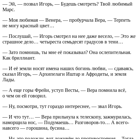
— Эй, — позвал Игорь, — Будешь смотреть? Твой любимый
Марс.
— Моя любимая — Венера, — пробурчала Вера, — Терпеть
не могу красный цвет…
— Послушай, — Игорь смотрел на нее даже весело, — Это же
страшное дело… четыреста семьдесят градусов в тени…
— Зато помнишь, ты мне её показывал? Она ослепительная.
Как бриллиант.
— И её земли носят имена наших богинь любви, — сдаваясь,
сказал Игорь, — Архипелаги Иштар и Афродиты, и земля
Лады.
— А еще горы Фрейи, уступ Весты, — Вера помнила всё,
о чем он ей говорил.
— Ну, посмотри, тут гораздо интереснее, — звал Игорь.
— И что тут… — Вера прильнула к телескопу, зажмурилась,
наморщила нос, — Подумаешь… Разговоров-то… А всего-
навсего — горошина, бусина…
— Ну, это подожди, вот доживём до противостояния… Тогда