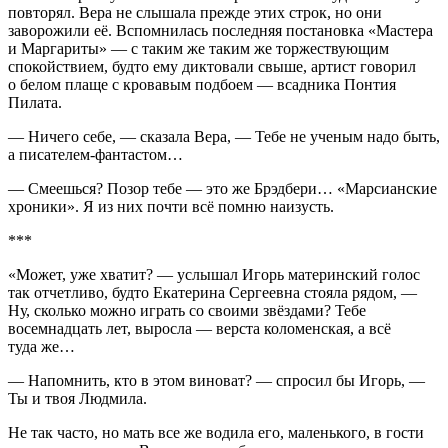
повторял. Вера не слышала прежде этих строк, но они
заворожили её. Вспомнилась последняя постановка «Мастера
и Маргариты» — с таким же таким же торжествующим
спокойствием, будто ему диктовали свыше, артист говорил
о белом плаще с кровавым подбоем — всадника Понтия
Пилата.
— Ничего себе, — сказала Вера, — Тебе не ученым надо быть,
а писателем-фантастом…
— Смеешься? Позор тебе — это же Брэдбери… «Марсианские
хроники». Я из них почти всё помню наизусть.
***
«Может, уже хватит? — услышал Игорь материнский голос
так отчетливо, будто Екатерина Сергеевна стояла рядом, —
Ну, сколько можно играть со своими звёздами? Тебе
восемнадцать лет, выросла — верста коломенская, а всё
туда же…
— Напомнить, кто в этом виноват? — спросил бы Игорь, —
Ты и твоя Людмила.
Не так часто, но мать все же водила его, маленького, в гости