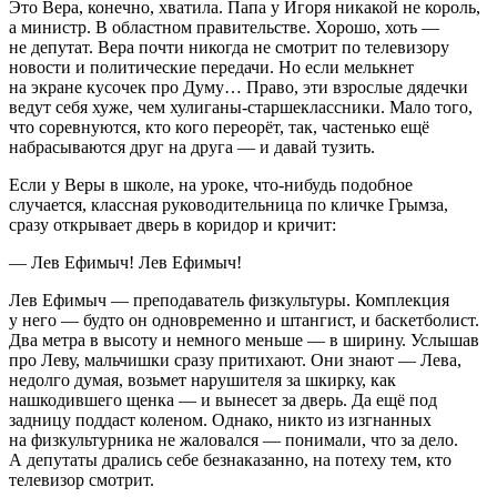
Это Вера, конечно, хватила. Папа у Игоря никакой не король,
а министр. В областном правительстве. Хорошо, хоть —
не депутат. Вера почти никогда не смотрит по телевизору
новости и политические передачи. Но если мелькнет
на экране кусочек про Думу… Право, эти взрослые дядечки
ведут себя хуже, чем хулиганы-старшеклассники. Мало того,
что соревнуются, кто кого переорёт, так, частенько ещё
набрасываются друг на друга — и давай тузить.
Если у Веры в школе, на уроке, что-нибудь подобное
случается, классная руководительница по кличке Грымза,
сразу открывает дверь в коридор и кричит:
— Лев Ефимыч! Лев Ефимыч!
Лев Ефимыч — преподаватель физкультуры. Комплекция
у него — будто он одновременно и штангист, и баскетболист.
Два метра в высоту и немного меньше — в ширину. Услышав
про Леву, мальчишки сразу притихают. Они знают — Лева,
недолго думая, возьмет нарушителя за шкирку, как
нашкодившего щенка — и вынесет за дверь. Да ещё под
задницу поддаст коленом. Однако, никто из изгнанных
на физкультурника не жаловался — понимали, что за дело.
А депутаты дрались себе безнаказанно, на потеху тем, кто
телевизор смотрит.