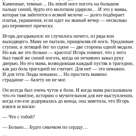
Каменные, темные… На левой ноге ноготь на большом
пальце синий, будто его молотком ударили… И это у мамы,
которая так заботится о всякой мелочи — долго подбирает
платья, украшения, если идет на званый вечер — несколько
раз переменит прическу.
Игорь догадывался: не случилось ничего, из ряда вон
выходящего. Маму не пытали, прищемляя ей ноги. Уродливые
ступни, и летящий бег по сцене — две стороны одной медали.
Но как же это больно — красота! Игорь помнит, что у него
был такой же синий ноготь, когда он нечаянно зажал руку
дверью. Но его мама, возводившая каждый пустяк в трагедию,
как раз боль трагедией не считает. Для неё — это неважно.
И для тети Люды неважно… Но простить мамино
страдание — балету он не мог.
Он всегда был очень чуток к боли. И когда мама рассказывала
что-то тяжёлое, историю о мучительном для нее выступлении,
когда еле-еле додержалась до конца, она заметила, что Игорь
взялся за
виски
:
— Что с тобой?
— Больно… Будто смычком по сердцу…