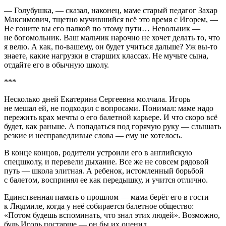
— Голубушка, — сказал, наконец, маме старый педагог Захар
Максимович, тщетно мучившийся всё это время с Игорем, —
Не гоните вы его палкой по этому пути… Невольник —
не богомольник. Ваш мальчик нарочно не хочет делать то, что
я велю. А как, по-вашему, он будет учиться дальше? Уж вы-то
знаете, какие нагрузки в старших классах. Не мучьте сына,
отдайте его в обычную школу.
***
Несколько дней Екатерина Сергеевна молчала. Игорь
не мешал ей, не подходил с вопросами. Понимал: маме надо
пережить крах мечты о его балетной карьере. И что скоро всё
будет, как раньше. А попадаться под горячую руку — слышать
резкие и несправедливые слова — ему не хотелось.
В конце концов, родители устроили его в английскую
спецшколу, и перевели дыхание. Все же не совсем рядовой
путь — школа элитная. А ребенок, истомленный борьбой
с балетом, воспринял ее как передышку, и учится отлично.
Единственная память о прошлом — мама берёт его в гости
к Людмиле, когда у неё собирается балетное общество:
«Потом будешь вспоминать, что знал этих людей». Возможно,
будь Игорь постарше — он бы их оценил.