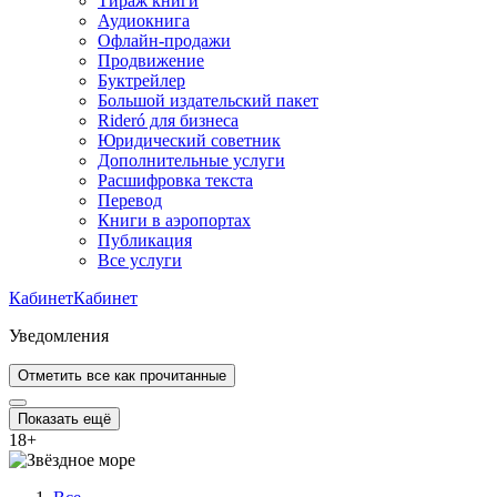
Тираж книги
Аудиокнига
Офлайн-продажи
Продвижение
Буктрейлер
Большой издательский пакет
Rideró для бизнеса
Юридический советник
Дополнительные услуги
Расшифровка текста
Перевод
Книги в аэропортах
Публикация
Все услуги
Кабинет
Кабинет
Уведомления
Отметить все как прочитанные
Показать ещё
18
+