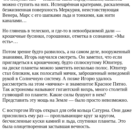
можно ступить на них. Испещрённая кратерами, раскаленная,
безжизненная поверхность Меркурия, неистовствующая
Венера, Марс с его шапками льда и тонкими, как нити
каналами…
Но глянешь в телескоп, и где-то в невообразимой дали —
крошечные бусинки, горошинки, отметка в сознании: «Мы
есть»…
Потом зрение будто развилось, а на самом деле, вооруженный
знаниями, Игорь научился смотреть. Он заметил, что если
приглядеться к крошечному, будто сплюснутому Юпитеру,
на диске планеты можно заметить несколько полос. Юпитер
стал близким, как полосатый мячик, заброшенный неведомой
рукой в Солнечную систему. А позже Игорю удалось
рассмотреть на этом «мячике» и знаменитое Красное Пятно.
Так астрономы называют гигантский вихрь, много столетий
гуляющий по планете. Какие силы бушуют в нем?
Представить эту мощь на Земле — было просто невозможно.
С восторгом Игорь открыл для себя кольца Сатурна. Они даже
приснились ему раз — проплывающие круг за кругом,
бесчисленные куски камней и льда, спутники планеты. Это
была олицетворенная застывшая вечность.