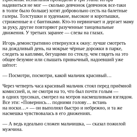
надивиться не мог — сколько девчонок (девчонок все-таки
в толпе было больше) хотят добровольно сесть на балетные
галеры. Толстушки и худенькие, высокие и коротышки,
стриженные и с бантиками. Кто-то нервничает и дергает маму
за руку, другие повторяют разученные танцевальные
движения. У третьих заранее — слезы на глазах.
Игорь демонстративно отвернулся к окну: лучше смотреть
на дождливый день, на мокрые чёрные дорожки в парке,
следить за каплями, бегущими по стеклу, чем глядеть на это
общее безумие или слышать привычный, надоевший уже
шёпот:
— Посмотри, посмотри, какой мальчик красивый…
Через четверть часа красивый мальчик стоял перед приёмной
комиссией, и, не смотря на то, что был почти голым —
в одних трусиках, смотрел на мэтров насмешливым взглядом.
Все эти: «Повернись… подними голову… встань
на носки…» — он выполнял быстро и небрежно, и та же
насмешка чувствовалась в его движениях.
— А ведь идеально сложен мальчишка, — сказал пожилой
мужчина.