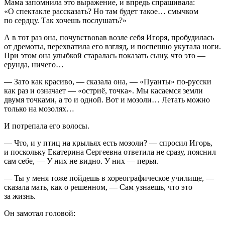
Мама запомнила это выражение, и впредь спрашивала:
«О спектакле рассказать? Но там будет такое… смычком
по сердцу. Так хочешь послушать?»
А в тот раз она, почувствовав возле себя Игоря, пробудилась
от дремоты, перехватила его взгляд, и поспешно укутала ноги.
При этом она улыбкой старалась показать сыну, что это —
ерунда, ничего…
— Зато как красиво, — сказала она, — «Пуанты» по-русски
как раз и означает — «остриё, точка». Мы касаемся земли
двумя точками, а то и одной. Вот и мозоли… Летать можно
только на мозолях…
И потрепала его волосы.
— Что, и у птиц на крыльях есть мозоли? — спросил Игорь,
и поскольку Екатерина Сергеевна ответила не сразу, пояснил
сам себе, — У них не видно. У них — перья.
— Ты у меня тоже пойдешь в хореографическое училище, —
сказала мать, как о решенном, — Сам узнаешь, что это
за жизнь.
Он замотал головой: