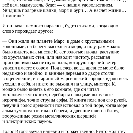
всё вам, мадмуазель, будет — с нашим удовольствием.
Увидишь полярные шапки, моря и бури… А насчет жизни…
Помнишь?
И он начал немного нараспев, будто стихами, когда одно
слово порождает другое:
— Они жили на планете Марс, в доме с хрустальными
колоннами, на берегу высохшего моря, и по утрам можно
было видеть, как миссис К. ест золотые плоды, растущие
из хрустальных стен, или наводит чистоту, рассыпая
пригоршнями магнитную пыль, которую горячий ветер
уносил вместе с сором. Под вечер, когда древнее море было
недвижно и знойно, и винные деревья во дворе стояли
в оцепенении, и старинный марсианский городок вдали весь
уходил в себя, и никто не выходил на улицу, мистера К.
можно было видеть в его комнате, где он читал
металлическую книгу, перебирая пальцами выпуклые
иероглифы, точно струны арфы. И книга пела под его рукой,
певучий голос древности повествовал о той поре, когда море
алым туманом застилало берега, и древние шли на битву,
вооруженные роями металлических шершней
и электрических пауков.
Голос Игоря звучал напевно и торжественно. Будто молитву