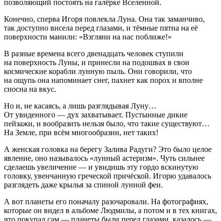
позволяющий постоять на галёрке Вселенной.
Конечно, сперва Игоря повлекла Луна. Она так заманчиво,
так доступно висела перед глазами, и тёмные пятна на её
поверхности манили: «Взгляни на нас поближе!»
В разные времена всего двенадцать человек ступили
на поверхность Луны, и принесли на подошвах в свои
космические корабли лунную пыль. Они говорили, что
на ощупь она напоминает снег, пахнет как порох и вполне
сносна на вкус.
Но и, не касаясь, а лишь разглядывая Луну…
От увиденного — дух захватывает. Пустынные дикие
пейзажи, и вообразить нельзя было, что такие существуют…
На Земле, при всём многообразии, нет таких!
А женская головка на берегу Залива Радуги? Это было целое
явление, оно называлось «лунный астеризм». Чуть сильнее
сделаешь увеличение — и увидишь эту гордо вскинутую
головку, увенчанную греческой причёской. Игорю удавалось
разглядеть даже крылья за спиной лунной феи.
А вот планеты его поначалу разочаровали. На фотографиях,
которые он видел в альбоме Людмилы, а потом и в тех книгах,
что покупал сам — планеты были перед глазами, казалось —