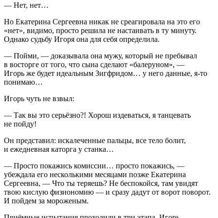
— Нет, нет…
Но Екатерина Сергеевна никак не среагировала на это его
«нет», видимо, просто решила не настаивать в ту минуту.
Однако судьбу Игоря она для себя определила.
— Пойми, — доказывала она мужу, который не пребывал
в восторге от того, что сына сделают «балеруном», —
Игорь же будет идеальным Зигфридом… у него данные, я-то
понимаю…
Игорь чуть не взвыл:
— Так вы это серьёзно?! Хорош издеваться, я танцевать
не пойду!
Он представил: искалеченные пальцы, все тело болит,
и ежедневная каторга у станка…
— Просто покажись комиссии… просто покажись, —
убеждала его несколькими месяцами позже Екатерина
Сергеевна, — Что ты теряешь? Не беспокойся, там увидят
твою кислую физиономию — и сразу дадут от ворот поворот.
И пойдем за мороженым.
Приёмные испытания проходили в три этапа. Игорь