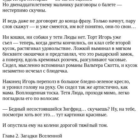
Но двенадцат
илетн
ему мальчику разговоры о балете —
нестерпимо скучны.
И ведь даже не договорят до конца фразу. Только начнут, пару
слов скажут — и уже смеются, им всё понятно, они-то свои…
Ни кошки, ни собаки у тети Люды нет. Торт Игорь уже
съел — теперь, когда диеты кончились, он клал себе второй
кусок, растягивал удовольствие. Ложкой выминал в мягком
бисквите окошечки и представлял, что это рыцарский замок,
а поверху, вдоль кремовых розочек, разгуливают часовые.
Сидел, мысленно вспоминал романы Вальтера Скотта, и кусок
незаметно исчезал с блюдечка.
Наконец Игорь переполз в большое бледно-зеленое кресло,
и уронил голову на руку. Он сидел так же артистично, как
мама. Воплощенная тоска. Тетя Люда, проходя мимо, легко
погладила его по волосам:
— Бедный несостоявшийся Зигфрид… скучаешь? Ну, на тебе,
посмотри хоть вот это… тут картинки красивые.
И опустила ему на колени дорогой тяжёлый том.
Глава 2. Загадки Вселенной