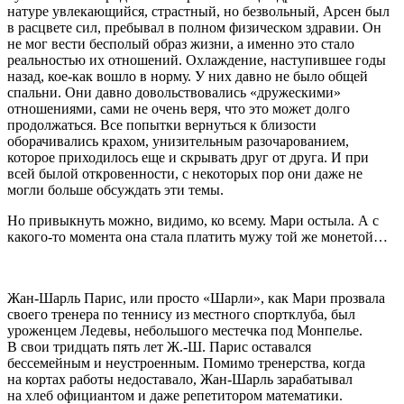
натуре увлекающийся, страстный, но безвольный, Арсен был
в расцвете сил, пребывал в полном физическом здравии. Он
не мог вести бесполый образ жизни, а именно это стало
реальностью их отношений. Охлаждение, наступившее годы
назад, кое-как вошло в норму. У них давно не было общей
спальни. Они давно довольствовались «дружескими»
отношениями, сами не очень веря, что это может долго
продолжаться. Все попытки вернуться к близости
оборачивались крахом, унизительным разочарованием,
которое приходилось еще и скрывать друг от друга. И при
всей былой откровенности, с некоторых пор они даже не
могли больше обсуждать эти темы.
Но привыкнуть можно, видимо, ко всему. Мари остыла. А с
какого-то момента она стала платить мужу той же монетой…
Жан-Шарль Парис, или просто «Шарли»
, как Мари прозвала
своего тренера по теннису из местного спортклуба, был
уроженцем Ледевы, небольшого местечка под Монпелье.
В свои тридцать пять лет Ж.-Ш. Парис оставался
бессемейным и неустроенным. Помимо тренерства, когда
на кортах работы недоставало, Жан-Шарль зарабатывал
на хлеб официантом и даже репетитором математики.