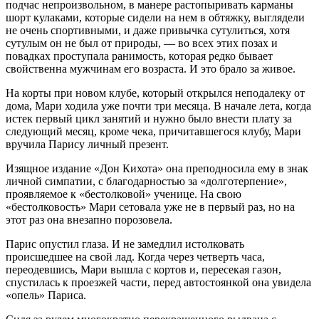
подчас непроизвольном, в манере растопыривать карманы
шорт кулаками, которые сидели на нем в обтяжку, выглядели
не очень спортивными, и даже привычка сутулиться, хотя
сутулым он не был от природы, — во всех этих позах и
повадках проступала ранимость, которая редко бывает
свойственна мужчинам его возраста. И это брало за живое.
На корты при новом клубе, который открылся неподалеку от
дома, Мари ходила уже почти три месяца. В начале лета, когда
истек первый цикл занятий и нужно было внести плату за
следующий месяц, кроме чека, причитавшегося клубу, Мари
вручила Парису личный презент.
Изящное издание «Дон Кихота» она преподносила ему в знак
личной симпатии, с благодарностью за «долготерпение»,
проявляемое к «бестолковой» ученице. На свою
«бестолковость» Мари сетовала уже не в первый раз, но на
этот раз она внезапно порозовела.
Парис опустил глаза. И не замедлил истолковать
происшедшее на свой лад. Когда через четверть часа,
переодевшись, Мари вышла с кортов и, пересекая газон,
спустилась к проезжей части, перед автостоянкой она увидела
«опель» Париса.