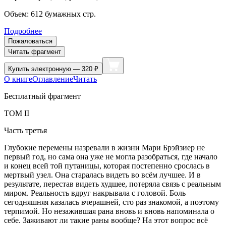
Объем:
612
бумажных стр.
Подробнее
Пожаловаться
Читать фрагмент
Купить
электронную — 320 ₽
О книге
Оглавление
Читать
Бесплатный фрагмент
ТОМ II
Часть третья
Глубокие перемены назревали в жизни Мари
Брэйзиер не
первый год, но сама она уже не могла разобраться, где начало
и конец всей той путаницы, которая постепенно срослась в
мертвый узел. Она старалась видеть во всём лучшее. И в
результате, перестав видеть худшее, потеряла связь с реальным
миром. Реальность вдруг накрывала с головой. Боль
сегодняшняя казалась вчерашней, сто раз знакомой, а поэтому
терпимой. Но незажившая рана вновь и вновь напоминала о
себе. Заживают ли такие раны вообще? На этот вопрос всё