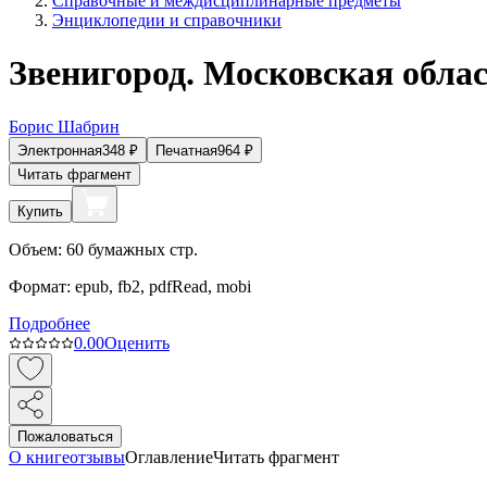
Справочные и междисциплинарные предметы
Энциклопедии и справочники
Звенигород. Московская обла
Борис Шабрин
Электронная
348
₽
Печатная
964
₽
Читать фрагмент
Купить
Объем:
60
бумажных стр.
Формат:
epub, fb2, pdfRead, mobi
Подробнее
0.0
0
Оценить
Пожаловаться
О книге
отзывы
Оглавление
Читать фрагмент