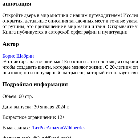
аннотация
Откройте дверь в мир мистики с нашим путеводителем! Исследу
открытия, детальные описания загадочных мест и точные указа
от рутины, это приглашение в мир магии и тайн. Открывайте у
Книга публикуется в авторской орфографии и пунктуации
Автор
Борис Шабрин
Этот автор - настоящий маг! Его книги - это настоящая сокро
чтобы создавать книги, которые меняют жизни. С 20-летним о
психолог, но и популярный экстрасенс, который использует св
Подробная информация
Объем:
60
стр.
Дата выпуска:
30 января 2024 г.
Возрастное ограничение:
12
+
В магазинах:
ЛитРес
Amazon
Wildberries