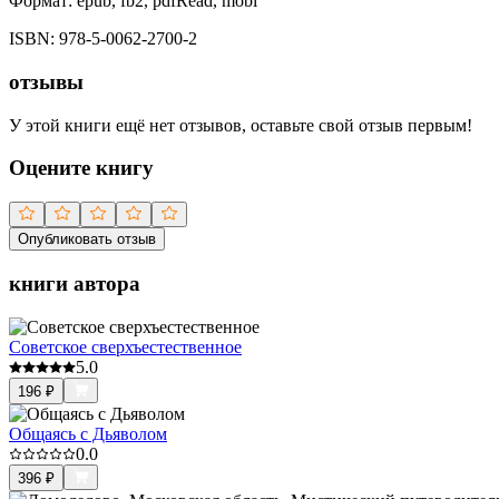
Формат:
epub, fb2, pdfRead, mobi
ISBN:
978-5-0062-2700-2
отзывы
У этой книги ещё нет отзывов, оставьте свой отзыв первым!
Оцените книгу
Опубликовать отзыв
книги автора
Советское сверхъестественное
5.0
196
₽
Общаясь с Дьяволом
0.0
396
₽