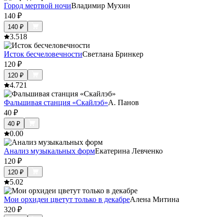
Город мертвой ночи
Владимир Мухин
140
₽
140
₽
3.5
18
Исток бесчеловечности
Светлана Бринкер
120
₽
120
₽
4.7
21
Фальшивая станция «Скайлэб»
А. Панов
40
₽
40
₽
0.0
0
Анализ музыкальных форм
Екатерина Левченко
120
₽
120
₽
5.0
2
Мои орхидеи цветут только в декабре
Алена Митина
320
₽