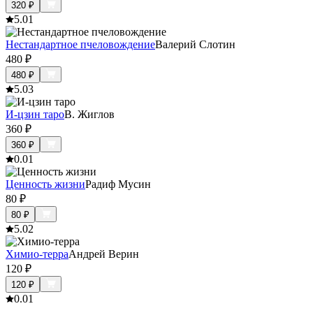
320
₽
5.0
1
Нестандартное пчеловождение
Валерий Слотин
480
₽
480
₽
5.0
3
И-цзин таро
В. Жиглов
360
₽
360
₽
0.0
1
Ценность жизни
Радиф Мусин
80
₽
80
₽
5.0
2
Химио-терра
Андрей Верин
120
₽
120
₽
0.0
1