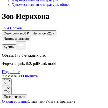
Художественная литература
Художественная литература: общее
Зов Иерихона
Тим Волков
Электронная
80
₽
Печатная
721
₽
Читать фрагмент
Купить
Объем:
178
бумажных стр.
Формат:
epub, fb2, pdfRead, mobi
Подробнее
0.0
0
Оценить
Пожаловаться
О книге
отзывы
Оглавление
Читать фрагмент