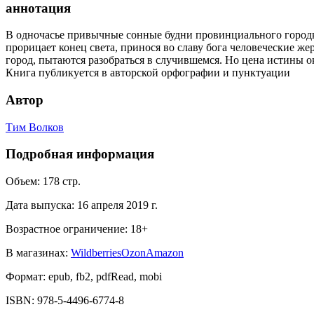
аннотация
В одночасье привычные сонные будни провинциального город
прорицает конец света, принося во славу бога человеческие ж
город, пытаются разобраться в случившемся. Но цена истины 
Книга публикуется в авторской орфографии и пунктуации
Автор
Тим Волков
Подробная информация
Объем:
178
стр.
Дата выпуска:
16 апреля 2019 г.
Возрастное ограничение:
18
+
В магазинах:
Wildberries
Ozon
Amazon
Формат:
epub, fb2, pdfRead, mobi
ISBN:
978-5-4496-6774-8