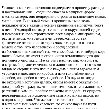
Человеческое тело постоянно подвергается процессу распада
и восстановления. Созданное сначала в эфирной форме
в матке матери, оно непрерывно строится вставлением новых
материалов. В каждый момент крошечные молекулы
покидают его; в каждый момент крошечные молекулы текут
в него. Уходящий поток рассеивается в окружающей среде
и помогает заново строить тела всех видов в минеральном,
растительном, животном и человеческом царствах,
физическое основание которых является одним и тем же.
Мысль о том, что человеческий сосуд сложен
из бесчисленных
жизней
тем же способом, что и твёрдая кора
нашей Земли, не имеет в себе ничего отталкивающего для
истинного мистика… Наука учит нас, что как живой, так
и мёртвый организм человека и животного кишит сотнями
видов бактерий; и что извне с каждым нашим вдохом нам
угрожает нашествие микробов, а изнутри лейкомаинов,
аэробов, анаэробов и тому подобное. Но наука никогда
не заходила настолько далеко, чтобы вместе с оккультной
доктриной утверждать, что наши тела, как и тела животных,
растений и камней, вообще сложены из подобных существ,
неразличимых, за исключением самых крупных видов, ни
в один микроскоп. Что же касается чисто животной
и материальной части человека, то сейчас наука на пути
к открытиям, которые во многом подтвердят эту теорию.