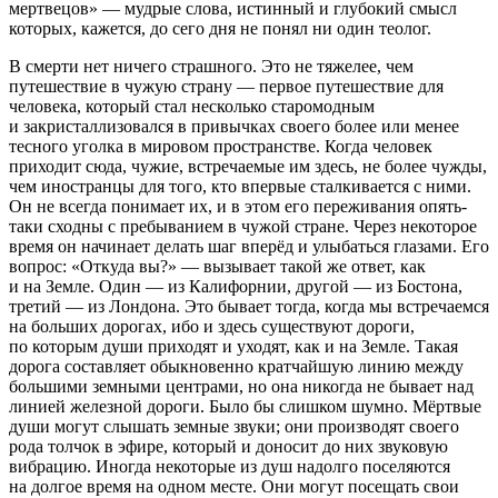
мертвецов» — мудрые слова, истинный и глубокий смысл
которых, кажется, до сего дня не понял ни один теолог.
В смерти нет ничего страшного. Это не тяжелее, чем
путешествие в чужую страну — первое путешествие для
человека, который стал несколько старомодным
и закристаллизовался в привычках своего более или менее
тесного уголка в мировом пространстве. Когда человек
приходит сюда, чужие, встречаемые им здесь, не более чужды,
чем иностранцы для того, кто впервые сталкивается с ними.
Он не всегда понимает их, и в этом его переживания опять-
таки сходны с пребыванием в чужой стране. Через некоторое
время он начинает делать шаг вперёд и улыбаться глазами. Его
вопрос: «Откуда вы?» — вызывает такой же ответ, как
и на Земле. Один — из Калифорнии, другой — из Бостона,
третий — из Лондона. Это бывает тогда, когда мы встречаемся
на больших дорогах, ибо и здесь существуют дороги,
по которым души приходят и уходят, как и на Земле. Такая
дорога составляет обыкновенно кратчайшую линию между
большими земными центрами, но она никогда не бывает над
линией железной дороги. Было бы слишком шумно. Мёртвые
души могут слышать земные звуки; они производят своего
рода толчок в эфире, который и доносит до них звуковую
вибрацию. Иногда некоторые из душ надолго поселяются
на долгое время на одном месте. Они могут посещать свои