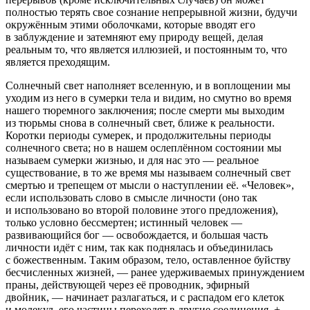
полностью терять свое сознание непрерывной жизни, будучи
окружённым этими оболочками, которые вводят его
в заблуждение и затемняют ему природу вещей, делая
реальным то, что является иллюзией, и постоянным то, что
является преходящим.
Солнечный свет наполняет вселенную, и в воплощении мы
уходим из него в сумерки тела и видим, но смутно во время
нашего тюремного заключения; после смерти мы выходим
из тюрьмы снова в солнечный свет, ближе к реальности.
Коротки периоды сумерек, и продолжительны периоды
солнечного света; но в нашем ослеплённом состоянии мы
называем сумерки жизнью, и для нас это — реальное
существование, в то же время мы называем солнечный свет
смертью и трепещем от мысли о наступлении её. «Человек»,
если использовать слово в смысле личности (оно так
и использовано во второй половине этого предложения),
только условно бессмертен; истинный человек —
развивающийся бог — освобождается, и большая часть
личности идёт с ним, так как поднялась и объединилась
с божественным. Таким образом, тело, оставленное буйству
бесчисленных жизней, — ранее удерживаемых принуждением
праны, действующей через её проводник, эфирный
д
войн
ик, — начинает разлагаться, и с распадом его клеток
и молекул, его частицы переходят в другие соединения. +