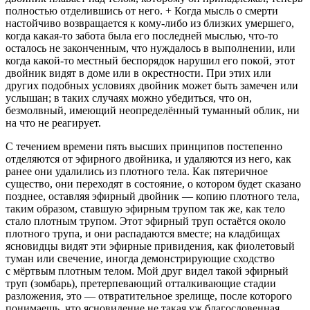
полностью отделившись от него. + Когда мысль о смерти
настойчиво возвращается к кому-либо из близких умершего,
когда какая-то забота была его последней мыслью, что-то
осталось не законченным, что нуждалось в выполнении, или
когда какой-то местный беспорядок нарушил его покой, этот
д
войн
ик видят в доме или в окрестности. При этих или
других подобных условиях д
войн
ик может быть замечен или
услышан; в таких случаях можно убедиться, что он,
безмолвный, имеющий неопределённый туманный облик, ни
на что не реагирует.
С течением времени пять высших принципов постепенно
отделяются от эфирного д
войн
ика, и удаляются из него, как
ранее они удалились из плотного тела. Как пятеричное
существо, они переходят в состояние, о котором будет сказано
позднее, оставляя эфирный д
войн
ик — копию плотного тела,
таким образом, ставшую эфирным трупом так же, как тело
стало плотным трупом. Этот эфирный труп остаётся около
плотного трупа, и они распадаются вместе; на кладбищах
ясновидцы видят эти эфирные привидения, как фиолетовый
туман или свечение, иногда демонстрирующие сходство
с мёртвым плотным телом. Мой друг видел такой эфирный
труп (зомбарь), претерпевающий отталкивающие стадии
разложения, это — отвратительное зрелище, после которого
понимаешь, что ясновидение не такая уж благословенная