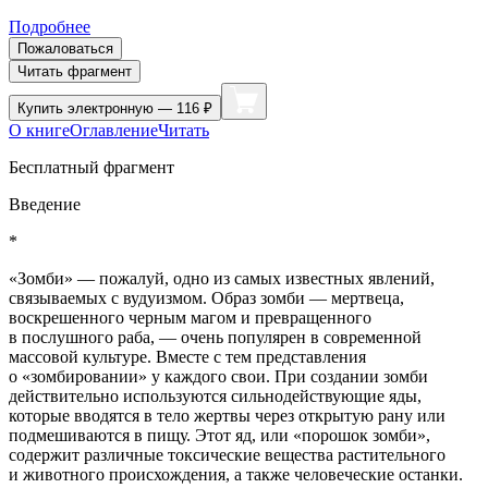
Подробнее
Пожаловаться
Читать фрагмент
Купить
электронную — 116 ₽
О книге
Оглавление
Читать
Бесплатный фрагмент
Введение
*
«Зомби»
— пожалуй, одно из самых известных явлений,
связываемых с вудуизмом. Образ зомби — мертвеца,
воскрешенного черным магом и превращенного
в послушного раба, — очень популярен в современной
массовой культуре. Вместе с тем представления
о «зомбировании» у каждого свои. При создании зомби
действительно используются сильнодействующие яды,
которые вводятся в тело жертвы через открытую рану или
подмешиваются в пищу. Этот яд, или «
порош
ок зомби»,
содержит различные токсические вещества растительного
и животного происхождения, а также человеческие останки.