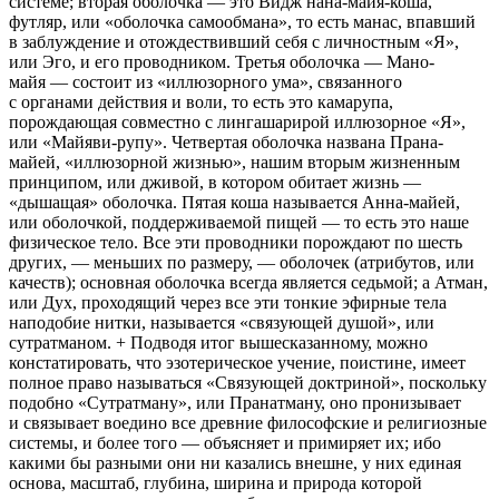
системе; вторая оболочка — это
Видж
нана-майя-коша,
футляр, или «оболочка самообмана», то есть
манас,
впавший
в заблуждение и отождествивший себя с
личностным
«Я»,
или
Эго,
и его проводником. Третья оболочка —
Мано-
майя
— состоит из «иллюзорного ума», связанного
с органами действия и воли, то есть это
камарупа,
порождающая совместно с
лингашарирой
иллюзорное «Я»,
или «Майяви-рупу». Четвертая оболочка названа
Прана-
майей,
«иллюзорной жизнью», нашим вторым жизненным
принципом, или
дживой,
в котором обитает жизнь —
«дышащая» оболочка. Пятая
коша
называется
Анна-майей,
или оболочкой, поддерживаемой пищей — то есть это наше
физическое тело. Все эти проводники порождают по шесть
других, — меньших по размеру, — оболочек (атрибутов, или
качеств);
основная
оболочка всегда является седьмой; а Атман,
или Дух, проходящий через все эти тонкие эфирные тела
наподобие нитки, называется «связующей душой», или
сутратманом.
+ Подводя итог вышесказанному, можно
констатировать, что эзотерическое учение, поистине, имеет
полное право называться «Связующей доктриной», поскольку
подобно
«Сутратману»,
или
Пранатману,
оно пронизывает
и связывает воедино все древние философские и религиозные
системы, и более того — объясняет и примиряет их; ибо
какими бы разными они ни казались внешне, у них единая
основа, масштаб, глубина, ширина и природа которой