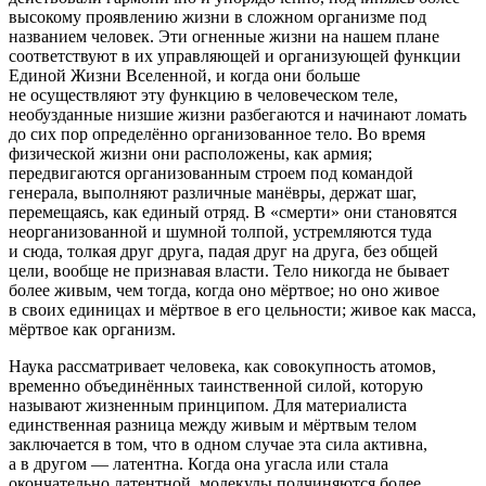
высокому проявлению жизни в сложном организме под
названием человек. Эти огненные жизни на нашем плане
соответствуют в их управляющей и организующей функции
Единой Жизни Вселенной, и когда они больше
не осуществляют эту функцию в человеческом теле,
необузданные низшие жизни разбегаются и начинают ломать
до сих пор определённо организованное тело. Во время
физической жизни они расположены, как армия;
передвигаются организованным строем под командой
генерала, выполняют различные манёвры, держат шаг,
перемещаясь, как единый отряд. В «смерти» они становятся
неорганизованной и шумной толпой, устремляются туда
и сюда, толкая друг друга, падая друг на друга, без общей
цели, вообще не признавая власти. Тело никогда не бывает
более живым, чем тогда, когда оно мёртвое; но оно живое
в своих единицах и мёртвое в его цельности; живое как масса,
мёртвое как организм.
Наука рассматривает человека, как совокупность атомов,
временно объединённых таинственной силой, которую
называют жизненным принципом. Для материалиста
единственная разница между живым и мёртвым телом
заключается в том, что в одном случае эта сила активна,
а в другом — латентна. Когда она угасла или стала
окончательно латентной, молекулы подчиняются более