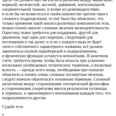
нервной, железистой, костной, хрящевой, эпителиальной,
соединительной тканью, и всеми их разновидностями;
и если бы он возмутился в своём невежестве против такого
сложного подразделения, то ему было бы объяснено, что,
только применяя такой анализ различных компонентов тела,
можно понять многие сложные явления жизнедеятельности.
Один вид ткани требуется для поддержки, другой для
движения, ещё один для секреции, следующий для
поглощения и так далее; и если у каждого вида не будет
своего собственного характерного названия, всё должно
закончиться полной неразберихой и недоразумением,
и физические функции останутся непонятыми. В конечном
счете, требуется время, чтобы была ясность при усвоении
нескольких необходимых технических терминов, а поскольку
ясность — прежде всего вещь, необходимая при попытке
объяснить и понять очень сложные посмертные явления,
следует вначале обратиться к основным терминам. Сильный
антагонизм между сторонниками эзотерической философии
и сторонниками спиритизма явился результатом путаницы
в терминах, и закономерного непонимания каждым того, что
подразумевается другим.
Судьба тела
*