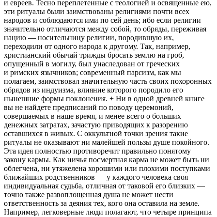
и евреев. Тесно переплетенные с теологией и освященные ею,
эти ритуалы были заимствованы религиями почти всех
народов и соблюдаются ими по сей день; ибо если религии
значительно отличаются между собой, то обряды, переживая
нацию — носительницу религии, породившую их,
переходили от одного народа к другому. Так, например,
христианский обычай трижды бросать землю на гроб,
опущенный в могилу, был унаследован от греческих
и римских язычников; современный парсизм, как мы
полагаем, заимствовал значительную часть своих похоронных
обрядов из индуизма, влияние которого породило его
нынешние формы поклонения. + Ни в одной древней книге
вы не найдете предписаний по поводу церемоний,
совершаемых в наше время, и менее всего о больших
денежных затратах, зачастую приводящих к разорению
оставшихся в живых. С оккультной точки зрения такие
ритуалы не оказывают ни малейшей пользы душе покойного.
Эта идея полностью противоречит правильно понятому
закону кармы. Как ничья посмертная карма не может быть ни
облегчена, ни утяжелена хорошими или плохими поступками
ближайших родственников — у каждого человека своя
индивидуальная судьба, отличная от таковой его близких —
точно также развоплощенная душа не может нести
ответственность за деяния тех, кого она оставила на земле.
Например, легковерные люди полагают, что четыре принципа