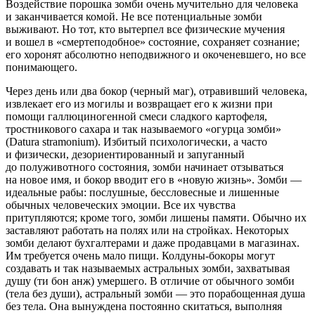
Воздействие
порош
ка зомби очень мучительно для человека
и заканчивается комой. Не все потенциальные зомби
выживают. Но тот, кто вытерпел все физические мучения
и вошел в «смертеподобное» состояние, сохраняет сознание;
его хоронят абсолютно неподвижного и окоченевшего, но все
понимающего.
Через день или два
бокор
(черный маг), отравивший человека,
извлекает его из могилы и возвращает его к жизни при
помощи
галлюц
иногенной смеси сладкого картофеля,
тростникового сахара и так называемого «огурца зомби»
(Datura stramonium). Избитый психологически, а часто
и физически, дезориентированный и запуганный
до полуживотного состояния, зомби начинает отзываться
на новое имя, и
бокор
вводит его в «новую жизнь».
Зомби
—
идеальные рабы: послушные, бессловесные и лишенные
обычных человеческих эмоции. Все их чувства
притупляются; кроме того,
зомби
лишены памяти. Обычно их
заставляют работать на полях или на стройках. Некоторых
зомби
делают бухгалтерами и даже продавцами в магазинах.
Им требуется очень мало пищи.
Колдуны-бокоры
могут
создавать и так называемых
астральных
зомби
, захватывая
душу (
ти бон анж
) умершего. В отличие от обычного
зомби
(тела без души),
астральный зомби
— это порабощенная душа
без тела. Она вынуждена постоянно скитаться, выполняя