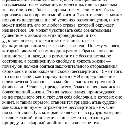
называемом телом желаний, камическим, или астральным
телом, или в ещё более эфирном теле мысли, могут быть
произведены во время земной жизни. Так что человек может
получить представление об условиях развоплощения, и это
может избавить его от любого страха, который окружает
неизвестное. Он может чувствовать себя сознательным
существом в любом из этих проводников, и так
удостовериться, что «жизнь» не зависит от его
функционирования через физическое тело. Почему человек,
который таким образом неоднократно «сбрасывал» свои
низшие тела и находил в результате не бессознательное
состояние, а расширенную свободу и яркость жизни —
почему он должен бояться заключительного отбрасывания
своих оков и освобождения своего бессмертного «Я» от того,
что он осознаёт, как тюрьму плоти? + Это представление
о человеческой жизни — важнейшая часть эзотерической
философии. Человек, прежде всего, божественен, как искра
божественной жизни. Это живущее пламя, происходящее
из центрального огня, ткёт для себя оболочки, в которых оно
живёт, и таким образом, становится триадой, атма-буддхи-
манасом, или духом, отражением бессмертного «Я». Оно
посылает свой Луч, который заключается в грубую материю,
в тело желаний, или камические элементы, страстную
природу, и в эфирный д
войн
ик и физическое тело.