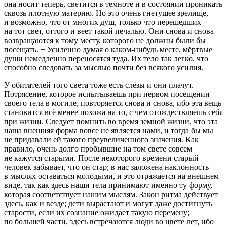
она носит теперь, светится в темноте и в состоянии проникать
сквозь плотную материю. Но это очень гнетущее зрелище,
и возможно, что от многих душ, только что перешедших
на тот свет, оттого и веет такой печалью. Они снова и снова
возвращаются к тому месту, которого не должны были бы
посещать. + Усиленно думая о каком-нибудь месте, мёртвые
души немедленно переносятся туда. Их тело так легко, что
способно следовать за мыслью почти без всякого усилия.
У обитателей того света тоже есть слёзы и они плачут.
Потрясение, которое испытываешь при первом посещении
своего тела в могиле, повторяется снова и снова, ибо эта вещь
становится всё менее похожа на то, с чем отождествляешь себя
при жизни. Следует помнить во время земной жизни, что эта
наша внешняя форма вовсе не является нами, и тогда бы мы
не придавали ей такого преувеличенного значения. Как
правило, очень долго пробывшие на том свете совсем
не кажутся старыми. После некоторого времени старый
человек забывает, что он стар; в нас заложена наклонность
в мыслях оставаться молодыми, и это отражается на внешнем
виде, так как здесь наши тела принимают именно ту форму,
которая соответствует нашим мыслям. Закон ритма действует
здесь, как и везде; дети вырастают и могут даже достигнуть
старости, если их сознание ожидает такую перемену;
по большей части, здесь встречаются люди во цвете лет, ибо