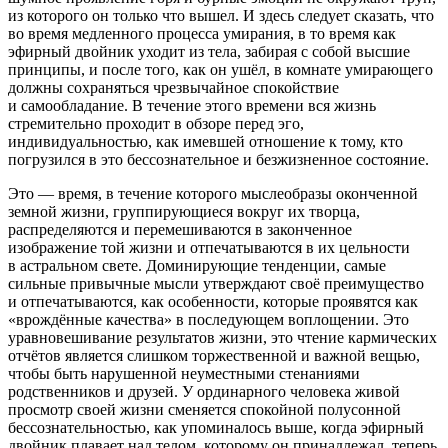
из которого он только что вышел. И здесь следует сказать, что
во время медленного процесса умирания, в то время как
эфирный д
войн
ик уходит из тела, забирая с собой высшие
принципы, и после того, как он ушёл, в комнате умирающего
должны сохраняться чрезвычайное спокойствие
и самообладание. В течение этого времени вся жизнь
стремительно проходит в обзоре перед эго,
индивидуальностью, как имевшей отношение к тому, кто
погрузился в это бессознательное и безжизненное состояние.
Это — время, в течение которого мыслеобразы оконченной
земной жизни, группирующиеся вокруг их творца,
распределяются и перемешиваются в законченное
изображение той жизни и отпечатываются в их цельности
в астральном свете. Доминирующие тенденции, самые
сильные привычные мысли утверждают своё преимущество
и отпечатываются, как особенности, которые проявятся как
«врождённые качества» в последующем воплощении. Это
уравновешивание результатов жизни, это чтение кармических
отчётов является слишком торжественной и важной вещью,
чтобы быть нарушенной неуместными стенаниями
родственников и друзей. У ординарного человека живой
просмотр своей жизни сменяется спокойной полусонной
бессознательностью, как упоминалось выше, когда эфирный
д
войн
ик плавает над телом, которому он принадлежал, теперь