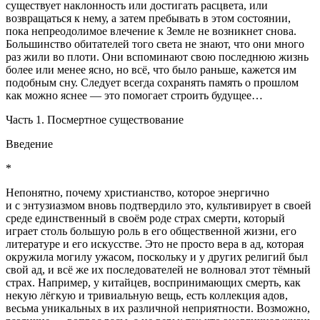
существует наклонность или достигать расцвета, или
возвращаться к нему, а затем пребывать в этом состоянии,
пока непреодолимое влечение к Земле не возникнет снова.
Большинство обитателей того света не знают, что они много
раз жили во плоти. Они вспоминают свою последнюю жизнь
более или менее ясно, но всё, что было раньше, кажется им
подобным сну. Следует всегда сохранять память о прошлом
как можно яснее — это помогает строить будущее…
Часть 1. Посмертное существование
Введение
*
Непонятно, почему христианство, которое энергично
и с энтузиазмом вновь подтвердило это, культивирует в своей
среде единственный в своём роде страх смерти, который
играет столь большую роль в его общественной жизни, его
литературе и его искусстве. Это не просто вера в ад, которая
окружила могилу ужасом, поскольку и у других религий был
свой ад, и всё же их последователей не волновал этот тёмный
страх. Например, у китайцев, воспринимающих смерть, как
некую лёгкую и тривиальную вещь, есть коллекция адов,
весьма уникальных в их различной неприятности. Возможно,