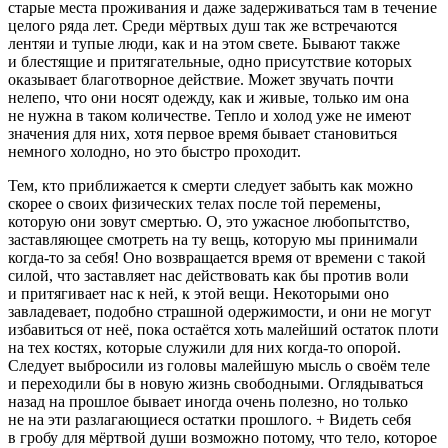
старые места проживания и даже задерживаться там в течение
целого ряда лет. Среди мёртвых душ так же встречаются
лентяи и тупые люди, как и на этом свете. Бывают также
и блестящие и притягательные, одно присутствие которых
оказывает благотворное действие. Может звучать почти
нелепо, что они носят одежду, как и живые, только им она
не нужна в таком количестве. Тепло и холод уже не имеют
значения для них, хотя первое время бывает становиться
немного холодно, но это быстро проходит.
Тем, кто приближается к смерти следует забыть как можно
скорее о своих физических телах после той перемены,
которую они зовут смертью. О, это ужасное любопытство,
заставляющее смотреть на ту
вещь
, которую мы принимали
когда-то за себя! Оно возвращается время от времени с такой
силой, что заставляет нас действовать как бы против воли
и притягивает нас к ней, к этой вещи. Некоторыми оно
завладевает, подобно страшной одержимости, и они не могут
избавиться от неё, пока остаётся хоть малейший остаток плоти
на тех костях, которые служили для них когда-то опорой.
Следует выбросили из головы малейшую мысль о своём теле
и переходили бы в новую жизнь свободными. Оглядываться
назад на прошлое бывает иногда очень полезно, но только
не на эти разлагающиеся остатки прошлого. + Видеть себя
в гробу для мёртвой души возможно потому, что тело, которое