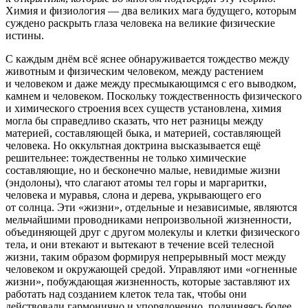
Химия и физиология — два великих мага будущего, которым
суждено раскрыть глаза человека на великие физические
истины.
С каждым днём всё яснее обнаруживается тождество между
животным и физическим человеком, между растением
и человеком и даже между пресмыкающимся с его выводком,
камнем и человеком. Поскольку тождественность физического
и химического строения всех существ установлена, химия
могла бы справедливо сказать, что нет разницы между
материей, составляющей быка, и материей, составляющей
человека. Но оккультная доктрина высказывается ещё
решительнее: тождественны не только химические
составляющие, но и бесконечно малые,
невидимые жизни
(эндолоны), что слагают атомы тел горы и маргаритки,
человека и муравья, слона и дерева, укрывающего его
от солнца. Эти «жизни», отдельные и независимые, являются
мельчайшими проводниками непроизвольной жизненности,
объединяющей друг с другом молекулы и клетки физического
тела, и они втекают и вытекают в течение всей телесной
жизни, таким образом формируя непрерывный мост между
человеком и окружающей средой. Управляют ими «огненные
жизни», побуждающая жизненность, которые заставляют их
работать над созданием клеток тела так, чтобы они
действовали гармонично и упорядоченно, подчиняясь более