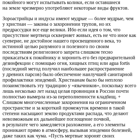
покойного могут испытывать колики, если оставшиеся
на земле чрезмерно употребляют некоторые виды фруктов.
Зороастрийцы и индусы имеют мудрые — более мудрые, чем
у христиан — законы о захоронении трупов, но их
предрассудки все еще велики. Ибо если идея о том, что
присутствие мертвеца оскверняет живых, есть не что иное как
суеверие, не достойное нашего просвещенного века, то
истинной целью разумного и полезного по своим
последствиям религиозного запрета слишком тесно
прикасаться к покойнику и хоронить его без предварительной
дезинфекции с помощью огня, хищных птиц или agua fortis
(последний метод получил наибольшее распространение
у древних парсов) было обеспечение наилучшей санитарной
профилактики эпидемий. Христианам было бы неплохо
позаимствовать эту традицию у «язычников», поскольку всего
лишь несколько лет назад целая провинция в
Росси
и почти
полностью вымерла из-за переполненности кладбищ. +
Слишком многочисленные захоронения на ограниченном
пространстве и за короткий промежуток времени в такой
степени насыщают землю продуктами распада, что делают
невозможным их дальнейшее поглощение почвой,
в результате чего замедляется разложение, а его элементы
проникают прямо в атмосферу, вызывая эпидемии болезней,
даже таких как чума. «Пусть мертвые хоронят своих