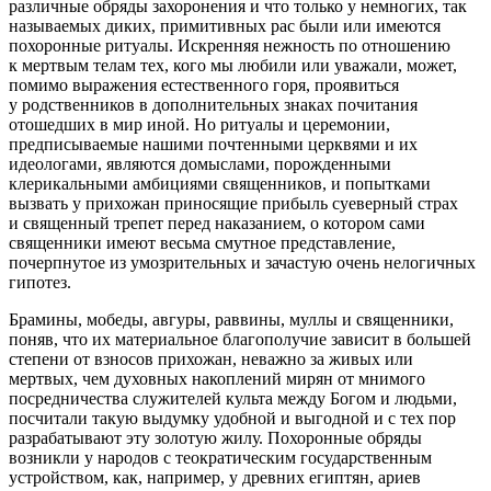
различные обряды захоронения и что только у немногих, так
называемых диких, примитивных рас были или имеются
похоронные ритуалы. Искренняя нежность по отношению
к мертвым телам тех, кого мы любили или уважали, может,
помимо выражения естественного горя, проявиться
у родственников в дополнительных знаках почитания
отошедших в мир иной. Но ритуалы и церемонии,
предписываемые нашими почтенными церквями и их
идеологами, являются домыслами, порожденными
клерикальными амбициями священников, и попытками
вызвать у прихожан приносящие прибыль суеверный страх
и священный трепет перед наказанием, о котором сами
священники имеют весьма смутное представление,
почерпнутое из умозрительных и зачастую очень нелогичных
гипотез.
Брамины, мобеды, авгуры, раввины, муллы и священники,
поняв, что их материальное благополучие зависит в большей
степени от взносов прихожан, неважно за живых или
мертвых, чем духовных накоплений мирян от мнимого
посредничества служителей культа между Богом и людьми,
посчитали такую выдумку удобной и выгодной и с тех пор
разрабатывают эту золотую жилу. Похоронные обряды
возникли у народов с теократическим государственным
устройством, как, например, у древних египтян, ариев