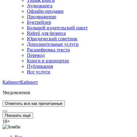
Тираж книги
Аудиокнига
Офлайн-продажи
Продвижение
Буктрейлер
Большой издательский пакет
Rideró для бизнеса
Юридический советник
Дополнительные услуги
Расшифровка текста
Перевод
Книги в аэропортах
Публикация
Все услуги
Кабинет
Кабинет
Уведомления
Отметить все как прочитанные
Показать ещё
18
+