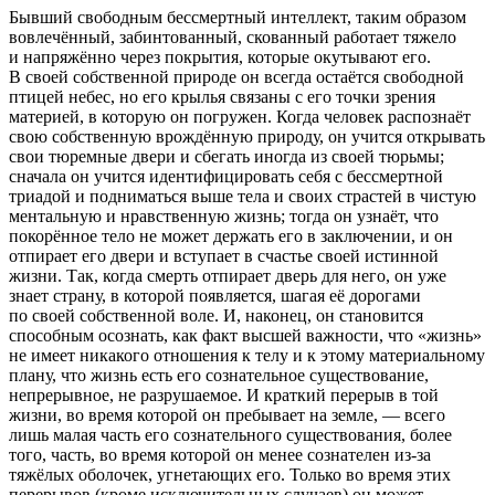
Бывший свободным бессмертный интеллект, таким образом
вовлечённый, забинтованный, скованный работает тяжело
и напряжённо через покрытия, которые окутывают его.
В своей собственной природе он всегда остаётся свободной
птицей небес, но его крылья связаны с его точки зрения
материей, в которую он погружен. Когда человек распознаёт
свою собственную врождённую природу, он учится открывать
свои тюремные двери и сбегать иногда из своей тюрьмы;
сначала он учится идентифицировать себя с бессмертной
триадой и подниматься выше тела и своих страстей в чистую
ментальную и нравственную жизнь; тогда он узнаёт, что
покорённое тело не может держать его в заключении, и он
отпирает его двери и вступает в счастье своей истинной
жизни. Так, когда смерть отпирает дверь для него, он уже
знает страну, в которой появляется, шагая её дорогами
по своей собственной воле. И, наконец, он становится
способным осознать, как факт высшей важности, что «жизнь»
не имеет никакого отношения к телу и к этому материальному
плану, что жизнь есть его сознательное существование,
непрерывное, не разрушаемое. И краткий перерыв в той
жизни, во время которой он пребывает на земле, — всего
лишь малая часть его сознательного существования, более
того, часть, во время которой он менее сознателен из-за
тяжёлых оболочек, угнетающих его. Только во время этих
перерывов (кроме исключительных случаев) он может