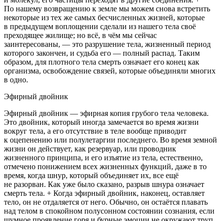
По нашему возвращению к земле мы можем снова встретить
некоторые из тех же самых бесчисленных жизней, которые
в предыдущем воплощении сделали из нашего тела своё
преходящее жилище; но всё, в чём мы сейчас
заинтересованы, — это разрушение тела, жизненный период
которого закончен, и судьба его — полный распад. Таким
образом, для плотного тела смерть означает его конец как
организма, освобождение связей, которые объединяли многих
в одно.
Эфирный д
войн
ик
Эфирный д
войн
ик — эфирная копия грубого тела человека.
Это д
войн
ик, который иногда замечается во время жизни
вокруг тела, а его отсутствие в теле вообще приводит
к оцепенению или полулетаргии последнего. Во время земной
жизни он действует, как резервуар, или проводник
жизненного принципа, и его изъятие из тела, естественно,
отмечено понижением всех жизненных функций, даже в то
время, когда шнур, который объединяет их, все ещё
не разорван. Как уже было сказано, разрыв шнура означает
смерть тела. + Когда эфирный д
войн
ик, наконец, оставляет
тело, он не отдаляется от него. Обычно, он остаётся плавать
над телом в спокойном полусонном состоянии сознания, если
шумное проявление горя и бурные эмоции не окружают труп,