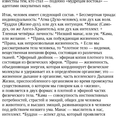
известны тем, кто стал — подобно «мудрецам востока» —
адептами оккультных наук.
Итак, человек имеет следующий состав.
+
Бессмертная триада
:
индивидуальность
:
*Атма (Духо-человек), или дух как воля.
*Буддхи (Жизне-дух), или дух как интуиция. *Манас (Само-
дух, он же Ангел-Хранитель), или дух как интеллект.
+
Tленная четвёрка
:
личность
:
*Низший манас, или ум. *Кама,
или желание. + *Прана, как побуждающая жизненность.
*Прана, как непроизвольная жизненность. + Если мы
рассматриваем тела человека, то *плотное тело — видимая,
вещественная внешняя форма, состоящая из различных
тканей. *Эфирный д
войн
ик — эфирная копия плотного тела,
состоящая из физических эфиров. *Прана — жизненность,
объединяющая энергия, которая координирует физические
молекулы и удерживает их в определённом организме; это —
жизненное дыхание в организме, часть вселенского Дыхания
Жизни, приспособленного организмом во время промежутка
существования, о котором мы говорим как о «жизни»,
и появляется в двух формах: в плотной и эфирной частях
физического тела. *Кама — совокупность инстинктивных
потребностей, страстей и эмоций, общих для человека
и животного, и высших эмоций, развивающихся в человеке
под действием низшего ума. Maнас — мыслитель в нас,
интеллект. *Буддхи — аспект духа, который проявляется