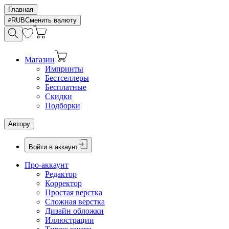
Главная
RUB
Сменить валюту
Магазин
Импринты
Бестселлеры
Бесплатные
Скидки
Подборки
Автору
Войти в аккаунт
Про-аккаунт
Редактор
Корректор
Простая верстка
Сложная верстка
Дизайн обложки
Иллюстрации