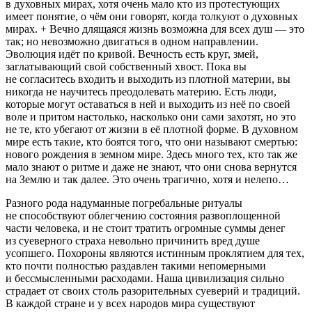
в духовных мирах, хотя очень мало кто из протестующих
имеет понятие, о чём они говорят, когда толкуют о духовных
мирах. + Вечно длящаяся жизнь возможна для всех душ — это
так; но невозможно двигаться в одном направлении.
Эволюция идёт по кривой. Вечность есть круг, змей,
заглатывающий свой собственный хвост. Пока вы
не согласитесь входить и выходить из плотной материи, вы
никогда не научитесь преодолевать материю. Есть люди,
которые могут оставаться в ней и выходить из неё по своей
воле и притом настолько, насколько они сами захотят, но это
не те, кто убегают от жизни в её плотной форме. В духовном
мире есть такие, кто боятся того, что они называют смертью:
нового рождения в земном мире. Здесь много тех, кто так же
мало знают о ритме и даже не знают, что они снова вернутся
на Землю и так далее. Это очень трагично, хотя и нелепо…
Разного рода надуманные погребальные ритуалы
не способствуют облегчению состояния развоплощенной
части человека, и не стоит тратить огромные суммы денег
из суеверного страха невольно причинить вред душе
усопшего. Похороны являются истинным проклятием для тех,
кто почти полностью раздавлен такими непомерными
и бессмысленными расходами. Наша цивилизация сильно
страдает от своих столь разорительных суеверий и традиций.
В каждой стране и у всех народов мира существуют