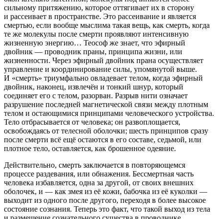
сильному притяжению, которое оттягивает их в сторону
и рассеивает в пространстве. Это рассеивание и является
смертью, если вообще мыслима такая вещь, как смерть, когда
те же молекулы после смерти проявляют интенсивную
жизненную энергию… Теософ же знает, что эфирный
д
войн
ик — проводник праны, принципа жизни, или
жизненности. Через эфирный д
войн
ик прана осуществляет
управление и координирование силы, упомянутой выше.
И «смерть» триумфально овладевает телом, когда эфирный
д
войн
ик, наконец, извлечён и тонкий шнур, который
соединяет его с телом, разорван. Разрыв нити означает
разрушение последней магнетической связи между плотным
телом и остающимися принципами человеческого устройства.
Тело отбрасывается от человека; он развоплощается,
освобождаясь от телесной оболочки; шесть принципов сразу
после смерти всё ещё остаются в его составе, седьмой, или
плотное тело, оставляется, как брошенное одеяние.
Действительно, смерть заключается в повторяющемся
процессе раздевания, или обнажения. Бессмертная часть
человека избавляется, одна за другой, от своих внешних
оболочек, и — как змея из её кожи, бабочка из её куколки —
выходит из одного после другого, переходя в более высокое
состояние сознания. Теперь это факт, что такой выход из тела
и размещение сознательного существа в проводнике,