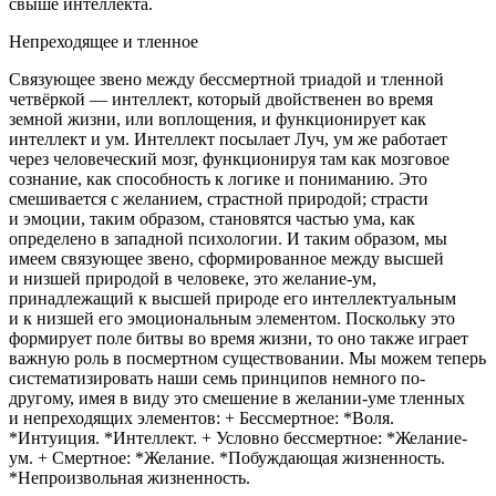
свыше интеллекта.
Непреходящее и тленное
Связующее звено между бессмертной триадой и тленной
четвёркой — интеллект, который двойственен во время
земной жизни, или воплощения, и функционирует как
интеллект и ум. Интеллект посылает Луч, ум же работает
через человеческий мозг, функционируя там как мозговое
сознание, как способность к логике и пониманию. Это
смешивается с желанием, страстной природой; страсти
и эмоции, таким образом, становятся частью ума, как
определено в западной психологии. И таким образом, мы
имеем связующее звено, сформированное между высшей
и низшей природой в человеке, это желание-ум,
принадлежащий к высшей природе его интеллектуальным
и к низшей его эмоциональным элементом. Поскольку это
формирует поле битвы во время жизни, то оно также играет
важную роль в посмертном существовании. Мы можем теперь
систематизировать наши семь принципов немного по-
другому, имея в виду это смешение в желании-уме тленных
и непреходящих элементов:
+
Бессмертное
:
*Воля.
*Интуиция. *Интеллект.
+
Условно бессмертное
:
*Желание-
ум.
+
Смертное
:
*Желание. *Побуждающая жизненность.
*Непроизвольная жизненность.