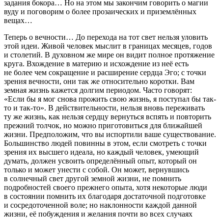
задания
бокора
… Но на этом мы закончим говорить о магии
вуду
и поговорим о более прозаических и приземлённых
вещах…
Теперь о вечности… До перехода на тот свет нельзя уловить
этой идеи. Живой человек мыслит в границах месяцев, годов
и столетий. В духовном же мире он видит полное протяжение
круга. Вхождение в материю и исхождение из неё есть
не более чем сокращение и расширение сердца Эго; с точки
зрения вечности, они так же относительно коротки. Вам
земная жизнь кажется долгим периодом. Часто говорят:
«Если бы я мог снова прожить свою жизнь, я поступал бы так-
то и так-то». В действительности, нельзя вновь переживать
ту же жизнь, как нельзя сердцу вернуться вспять и повторить
прежний толчок, но можно приготовиться для ближайшей
жизни. Предположим, что вы испортили ваше существование.
Большинство людей повинны в этом, если смотреть с точки
зрения их высшего идеала, но каждый человек, умеющий
думать, должен усвоить определённый опыт, который он
только и может унести с собой. Он может, вернувшись
в солнечный свет другой земной жизни, не помнить
подробностей своего прежнего опыта, хотя некоторые люди
в состоянии помнить их благодаря достаточной подготовке
и сосредоточенной воле; но наклонности каждой данной
жизни, её побуждения и желания почти во всех случаях