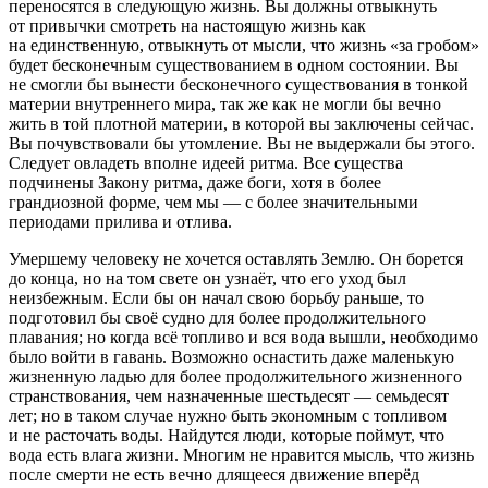
переносятся в следующую жизнь. Вы должны отвыкнуть
от привычки смотреть на настоящую жизнь как
на единственную, отвыкнуть от мысли, что жизнь «за гробом»
будет бесконечным существованием в одном состоянии. Вы
не смогли бы вынести бесконечного существования в тонкой
материи внутреннего мира, так же как не могли бы вечно
жить в той плотной материи, в которой вы заключены сейчас.
Вы почувствовали бы утомление. Вы не выдержали бы этого.
Следует овладеть вполне идеей ритма. Все существа
подчинены Закону ритма, даже боги, хотя в более
грандиозной форме, чем мы — с более значительными
периодами прилива и отлива.
Умершему человеку не хочется оставлять Землю. Он борется
до конца, но на том свете он узнаёт, что его уход был
неизбежным. Если бы он начал свою борьбу раньше, то
подготовил бы своё судно для более продолжительного
плавания; но когда всё топливо и вся вода вышли, необходимо
было войти в гавань. Возможно оснастить даже маленькую
жизненную ладью для более продолжительного жизненного
странствования, чем назначенные шестьдесят — семьдесят
лет; но в таком случае нужно быть экономным с топливом
и не расточать воды. Найдутся люди, которые поймут, что
вода есть влага жизни. Многим не нравится мысль, что жизнь
после смерти не есть вечно длящееся движение вперёд