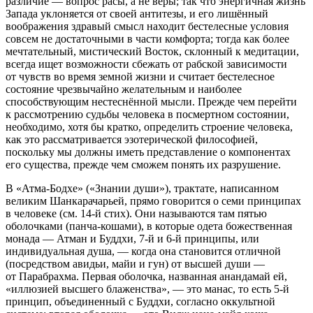
различие — вопрос расы, а не веры; так что энергичная жизнь
Запада уклоняется от своей антитезы, и его лишённый
воображения здравый смысл находит бестелесные условия
совсем не достаточными в части комфорта; тогда как более
мечтательный, мистический Восток, склонный к медитации,
всегда ищет возможности сбежать от рабской зависимости
от чувств во время земной жизни и считает бестелесное
состояние чрезвычайно желательным и наиболее
способствующим нестеснённой мысли. Прежде чем перейти
к рассмотрению судьбы человека в посмертном состоянии,
необходимо, хотя бы кратко, определить строение человека,
как это рассматривается эзотерической философией,
поскольку мы должны иметь представление о компонентах
его существа, прежде чем сможем понять их разрушение.
В
«Атма-Бодхе»
(«Знании души»), трактате, написанном
великим Шанкарачарьей, прямо говорится о семи принципах
в человеке
(см.
14-й стих). Они называются там пятью
оболочками
(панча-кошами),
в которые одета божественная
монада —
Атман
и
Буддхи,
7-й и 6-й принципы, или
индивидуальная душа, — когда она становится отличной
(посредством авидьи, майи и гун) от высшей души —
от Парабрахма. Первая оболочка, названная
анандамай
ей,
«иллюзией высшего блаженства», — это
манас,
то есть 5-й
принцип, объединенный с
Буддхи,
согласно оккультной