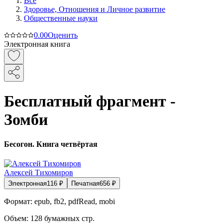
Все
Здоровье, Отношения и Личное развитие
Общественные науки
0.0
0
Оценить
Электронная книга
Бесплатный фрагмент -
Зомби
Бесогон. Книга четвёртая
Алексей Тихомиров
Электронная
116
₽
Печатная
656
₽
Формат:
epub, fb2, pdfRead, mobi
Объем:
128
бумажных стр.