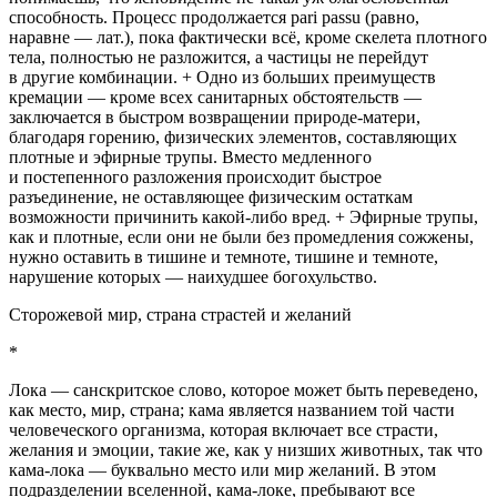
способность. Процесс продолжается
pari passu (равно,
наравне — лат.)
, пока фактически всё, кроме скелета плотного
тела, полностью не разложится, а частицы не перейдут
в другие комбинации. + Одно из больших преимуществ
кремации — кроме всех санитарных обстоятельств —
заключается в быстром возвращении природе-матери,
благодаря горению, физических элементов, составляющих
плотные и эфирные трупы. Вместо медленного
и постепенного разложения происходит быстрое
разъединение, не оставляющее физическим остаткам
возможности причинить какой-либо вред. + Эфирные трупы,
как и плотные, если они не были без промедления сожжены,
нужно оставить в тишине и темноте, тишине и темноте,
нарушение которых — наихудшее богохульство.
Сторожевой мир, страна страстей и желаний
*
Лока — санскритское слово, которое может быть переведено,
как место, мир, страна; кама является названием той части
человеческого организма, которая включает все страсти,
желания и эмоции, такие же, как у низших животных, так что
кама-лока — буквально место или мир желаний. В этом
подразделении вселенной, кама-локе, пребывают все