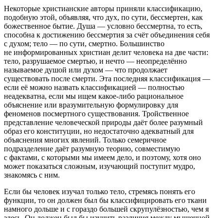
Некоторые христианские авторы приняли классификацию,
подобную этой, объявляя, что дух, по сути, бессмертен, как
божественное бытие. Душа — условно бессмертна,
то есть
,
способна к достижению бессмертия за счёт объединения себя
с духом; тело — по сути, смертно. Большинство
не информированных христиан делит человека на две части:
тело, разрушаемое смертью, и нечто — неопределённо
называемое душой или духом — что продолжает
существовать после смерти. Эта последняя классификация —
если её можно назвать классификацией — полностью
неадекватна, если мы ищем какое-либо рациональное
объяснение или вразумительную формулировку для
феноменов посмертного существования. Тройственное
представление человеческой природы даёт более разумный
образ его конституции, но недостаточно адекватный для
объяснения многих явлений. Только семеричное
подразделение даёт разумную теорию, совместимую
с фактами, с которыми мы имеем дело, и поэтому, хотя оно
может показаться сложным, изучающий поступит мудро,
знакомясь с ним.
Если бы человек изучал только тело, стремясь понять его
функции, то он должен был бы классифицировать его ткани
намного дольше и с гораздо большей скрупулёзностью, чем я
здесь. Он должен был бы изучить различия между мышечной,