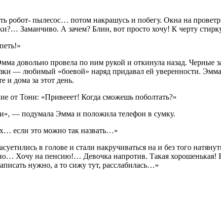
ить робот- пылесос… потом накрашусь и побегу. Окна на проветри
и?… Заманчиво. А зачем? Блин, вот просто хочу! К черту стирк
петь!»
Эмма довольно провела по ним рукой и откинула назад. Черные 
лазки — любимый «боевой» наряд придавал ей уверенности. Эмма
е и дома за этот день.
ние от Тони: «Привееет! Когда сможешь поболтать?»
ои», — подумала Эмма и положила телефон в сумку.
дых… если это можно так назвать…»
асуетились в голове и стали накручиваться на и без того натяну
ожно… Хочу на пенсию!… Девочка напротив. Такая хорошенькая! В
аписать нужно, а то сижу тут, расслабилась…»