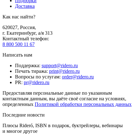
Подборки
Доставка
Как нас найти?
620027
,
Россия
,
г. Екатеринбург, а/я 313
Контактный телефон
:
8 800 500 11 67
Написать нам
Поддержка
:
support@ridero.ru
Печать тиража
:
print@ridero.ru
Вопросы по услугам
:
order@ridero.ru
PR
:
pr@ridero.ru
Предоставляя персональные данные по указанным
контактным данным, вы даёте своё согласие на условиях,
определенных
Политикой обработки персональных данных
Последние новости
Плюсы Rideró, ISBN в подарок, буктрейлеры, вебинары
и многое другое