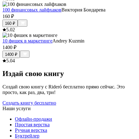
100 финансовых лайфхаков
Виктория Бондарева
160
₽
160
₽
5.0
2
10 фишек в маркетинге
Andrey Kuzmin
1400
₽
1400
₽
5.0
4
Издай свою книгу
Создай свою книгу с Rideró бесплатно прямо сейчас. Это
просто, как раз, два, три!
Создать книгу бесплатно
Наши услуги
Офлайн-продажи
Простая верстка
Ручная верстка
Буктрейлер