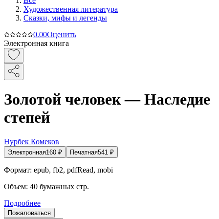
Все
Художественная литература
Сказки, мифы и легенды
0.0
0
Оценить
Электронная книга
Золотой человек — Наследие
степей
Нурбек Комеков
Электронная
160
₽
Печатная
541
₽
Формат:
epub, fb2, pdfRead, mobi
Объем:
40
бумажных стр.
Подробнее
Пожаловаться