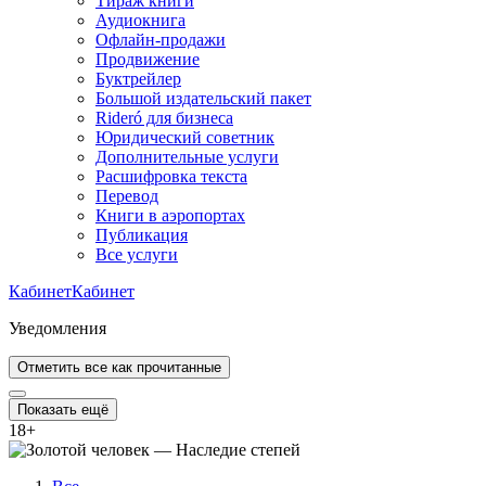
Тираж книги
Аудиокнига
Офлайн-продажи
Продвижение
Буктрейлер
Большой издательский пакет
Rideró для бизнеса
Юридический советник
Дополнительные услуги
Расшифровка текста
Перевод
Книги в аэропортах
Публикация
Все услуги
Кабинет
Кабинет
Уведомления
Отметить все как прочитанные
Показать ещё
18
+