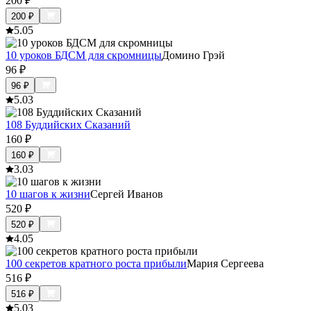
200
₽
200
₽
5.0
5
10 уроков БДСМ для скромницы
Домино Грэй
96
₽
96
₽
5.0
3
108 Буддийских Сказаний
160
₽
160
₽
3.0
3
10 шагов к жизни
Сергей Иванов
520
₽
520
₽
4.0
5
100 секретов кратного роста прибыли
Мария Сергеева
516
₽
516
₽
5.0
3