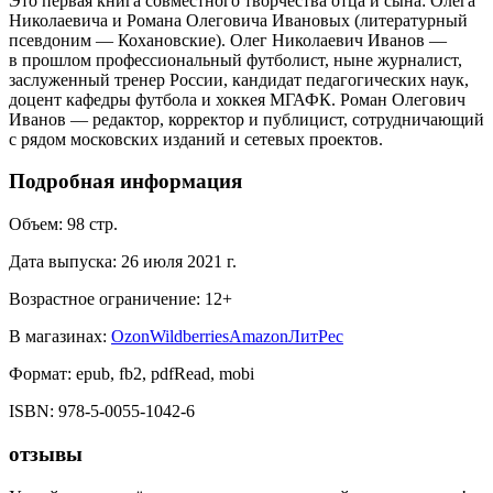
Это первая книга совместного творчества отца и сына: Олега
Николаевича и Романа Олеговича Ивановых (литературный
псевдоним — Кохановские). Олег Николаевич Иванов —
в прошлом профессиональный футболист, ныне журналист,
заслуженный тренер России, кандидат педагогических наук,
доцент кафедры футбола и хоккея МГАФК. Роман Олегович
Иванов — редактор, корректор и публицист, сотрудничающий
с рядом московских изданий и сетевых проектов.
Подробная информация
Объем:
98
стр.
Дата выпуска:
26 июля 2021 г.
Возрастное ограничение:
12
+
В магазинах:
Ozon
Wildberries
Amazon
ЛитРес
Формат:
epub, fb2, pdfRead, mobi
ISBN:
978-5-0055-1042-6
отзывы