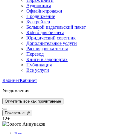
Тираж книги
Аудиокнига
Офлайн-продажи
Продвижение
Буктрейлер
Большой издательский пакет
Rideró для бизнеса
Юридический советник
Дополнительные услуги
Расшифровка текста
Перевод
Книги в аэропортах
Публикация
Все услуги
Кабинет
Кабинет
Уведомления
Отметить все как прочитанные
Показать ещё
12
+