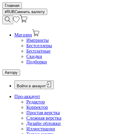
Главная
RUB
Сменить валюту
Магазин
Импринты
Бестселлеры
Бесплатные
Скидки
Подборки
Автору
Войти в аккаунт
Про-аккаунт
Редактор
Корректор
Простая верстка
Сложная верстка
Дизайн обложки
Иллюстрации