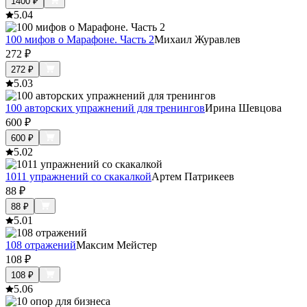
1400
₽
5.0
4
100 мифов о Марафоне. Часть 2
Михаил Журавлев
272
₽
272
₽
5.0
3
100 авторских упражнений для тренингов
Ирина Шевцова
600
₽
600
₽
5.0
2
1011 упражнений со скакалкой
Артем Патрикеев
88
₽
88
₽
5.0
1
108 отражений
Максим Мейстер
108
₽
108
₽
5.0
6