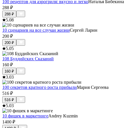
100 рецептов для аэрогриля: вкусно и легко
Наталья Бибекина
288
₽
288
₽
5.0
8
10 сценариев на все случаи жизни
Сергей Ларин
200
₽
200
₽
5.0
5
108 Буддийских Сказаний
160
₽
160
₽
3.0
3
100 секретов кратного роста прибыли
Мария Сергеева
516
₽
516
₽
5.0
3
10 фишек в маркетинге
Andrey Kuzmin
1400
₽