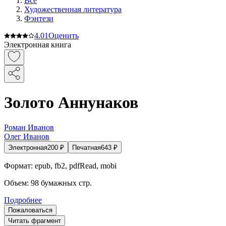
Все
Художественная литература
Фэнтези
4.0
1
Оценить
Электронная книга
Золото Аннунаков
Роман Иванов
Олег Иванов
Электронная
200
₽
Печатная
643
₽
Формат:
epub, fb2, pdfRead, mobi
Объем:
98
бумажных стр.
Подробнее
Пожаловаться
Читать фрагмент