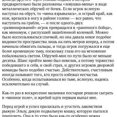
предварительно были разложены «ловушки-мины» в виде
металлических обручей от бочек. Если игрок вслепую
наступал на обруч, то «мина взрывалась», и острый край, как
нож, врезался в ногу в районе голени — все равно, что
наступить на грабли, — и после одного-двух
«разминирований» игрок превращался в «раненного бойца»,
как минимум, с распухшей зашибленной коленкой. Можно
было воспользоваться спичкой, но она давала некое подобие
видимости пространства лишь на пять метров вперед, а потом
начинала обжигать пальцы, и тогда игрок погружался в еще
более кромешную тьму, поскольку глаза его на мгновение
побаловались светом. Обручей-мин по пути было не меньше
десятка. Шанс пройти мимо был невелик, а потому торжество
победившего и себя, и свой страх, и других игроков дворовой
команды было подобно счастью. Действительно, счастливым
иногда называют того, кто просто избежал несчастья.
Особенно, когда испытываешься во тьме, вслепую, надеясь
исключительно на случай.
Как-то раз в воскресение мальчики постарше решили сыграть
в «минное поле», и жребий идти
первым
выпал мне.
Перед игрой я успел приласкать и угостить лакомством
рыжую Эльзу, дикую подвальную кошку, которую пытался
приручить. Она в то утро была как-то особенно нежна