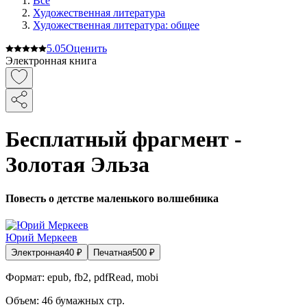
Все
Художественная литература
Художественная литература: общее
5.0
5
Оценить
Электронная книга
Бесплатный фрагмент -
Золотая Эльза
Повесть о детстве маленького волшебника
Юрий Меркеев
Электронная
40
₽
Печатная
500
₽
Формат:
epub, fb2, pdfRead, mobi
Объем:
46
бумажных стр.