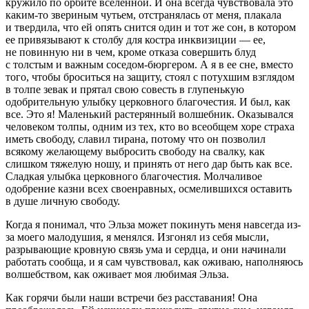
кружило по орбите вселенной. И она всегда чувствовала это
каким-то звериным чутьем, отстранялась от меня, плакала
и твердила, что ей опять снится один и тот же сон, в котором
ее привязывают к столбу для костра инквизиции — ее,
не повинную ни в чем, кроме отказа совершить блуд
с толстым и важным соседом-бюргером. А я в ее сне, вместо
того, чтобы броситься на защиту, стоял с потухшим взглядом
в толпе зевак и прятал свою совесть в глупенькую
одобрительную улыбку церковного благочестия. И был, как
все. Это я! Маленький растерянный волшебник. Оказывался
человеком толпы, одним из тех, кто во всеобщем хоре страха
иметь свободу, славил тирана, потому что он позволил
всякому желающему выбросить свободу на свалку, как
слишком тяжелую ношу, и принять от него дар быть как все.
Сладкая улыбка церковного благочестия. Молчаливое
одобрение казни всех своенравных, осмелившихся оставить
в душе личную свободу.
Когда я понимал, что Эльза может покинуть меня навсегда из-
за моего малодушия, я менялся. Изгонял из себя мысли,
разрывающие кровную связь ума и сердца, и они начинали
работать сообща, и я сам чувствовал, как оживаю, наполняюсь
волшебством, как оживает моя любимая Эльза.
Как горячи были наши
встречи без расставания
! Она