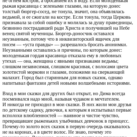
не огнем костров, а бросанием их в воду. Если молоденькая
рыжая красавица с зелеными глазами, на которую донес
толстый бюргер-сосед, не тонула, значит, она объявлялась
ведьмой, и ее сжигали на костре. Если тонула, тогда Церковь
признавала за собой ошибку и молилась за душу праведницы,
безвинно пострадавшей ради Христа и получившей на Небе
венец святой мученицы. Бюргер-доносчик оставался
неузнанным, потому что в инквизиторский ящичек для
писем — «уста правды» — разрешалось бросать анонимки.
Неузнанными оставались и причины, по которым донес:
молоденькая гордая красавица отказала ему в любовных
утехах — она, женщина с явными признаками ведьмы;
слишком независимая, слишком красивая, с волосами цвета
золотистой моркови и глазами, похожими на сверкающий
малахит. Город был старинным для новых сказок, однако
напитывал фантазии детей новыми волшебными историями.
Вход в мои сказки для других был открыт, но Дима всегда
посмеивался надо мной, называя чудаком и мечтателем.
И никогда не приходил в мои сказки. В них жили мои друзья
по детскому садику, девочки, к которым я испытывал первые
всполохи влюбленностей — наивное и чистое чувство,
превращавшее рыженьких улыбчивых девчонок в принцесс.
Почему-то золото всех сказок в первую очередь оказывалось
не на коронах, а в цвете волос. Не знаю, почему это