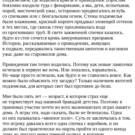
боязливо входили туда с фонариками, а мы, дети, испытывая,
порой, мистический ужас, осторожно продвигались вглубь
со спичками или с бенгальским огнем. Стены подземелья
были влажными, красный кирпич придавал зловещий оттенок
в тех местах, где сквозь стену просачивалась вода
из прогнивших труб. В свете зажженной спички казалось,
будто из стен сочится кровь замурованных призраков.
Истории, рассказываемые о привидениях, живущих
в подвале, передавались таинственным шепотом и нагоняли
ужас даже на старожилов дома.
Привидения там точно водились. Потому как новые лампочки
исчезали в первую же ночь. Или лопались, взрывались.
Но чаще просто исчезали, как будто и не ставились вовсе. Как
можно было объяснить эту загадку? Только наличием жителей
подземелья, для которых свет был противен до боли.
Мне было пять лет — возраст, в котором страх еще
не торжествует над наивной бравадой детства. Поэтому я
принимал участие почти во всех мальчишеских играх нашего
дома. А игры эти, надо сказать, были не безопасны. Одна
из них называлась «минное поле». Суть ее заключалась в том,
что игроку давалась всего одна спичка с коробком, и он
должен был практически на ощупь пройти из одного конца
дома до другого через темный подвал, в котором