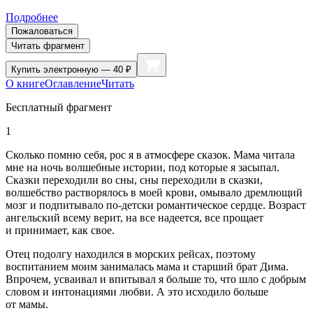
Подробнее
Пожаловаться
Читать фрагмент
Купить
электронную — 40 ₽
О книге
Оглавление
Читать
Бесплатный фрагмент
1
Сколько помню себя, рос я в атмосфере сказок. Мама читала
мне на ночь волшебные истории, под которые я засыпал.
Сказки переходили во сны, сны переходили в сказки,
волшебство растворялось в моей крови, омывало дремлющий
мозг и подпитывало по-детски романтическое сердце. Возраст
ангельский всему верит, на все надеется, все прощает
и принимает, как свое.
Отец подолгу находился в морских рейсах, поэтому
воспитанием моим занималась мама и старший брат Дима.
Впрочем, усваивал и впитывал я больше то, что шло с добрым
словом и интонациями любви. А это исходило больше
от мамы.