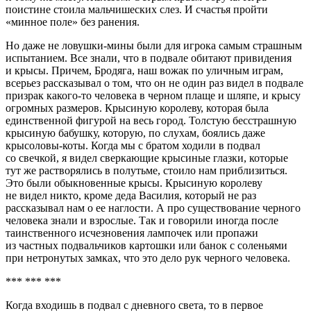
поистине стоила мальчишеских слез. И счастья пройти
«минное поле» без ранения.
Но даже не ловушки-мины были для игрока самым страшным
испытанием. Все знали, что в подвале обитают привидения
и крысы. Причем, Бродяга, наш вожак по уличным играм,
всерьез рассказывал о том, что он не один раз видел в подвале
призрак какого-то человека в черном плаще и шляпе, и крысу
огромных размеров. Крысиную королеву, которая была
единственной фигурой на весь город. Толстую бесстрашную
крысиную бабушку, которую, по слухам, боялись даже
крысоловы-коты. Когда мы с братом ходили в подвал
со свечкой, я видел сверкающие крысиные глазки, которые
тут же растворялись в полутьме, стоило нам приблизиться.
Это были обыкновенные крысы. Крысиную королеву
не видел никто, кроме деда Василия, который не раз
рассказывал нам о ее наглости. А про существование черного
человека знали и взрослые. Так и говорили иногда после
таинственного исчезновения лампочек или пропажи
из частных подвальчиков картошки или банок с соленьями
при нетронутых замках, что это дело рук
черного человека
.
*** *** ***
Когда входишь в подвал с дневного света, то в первое