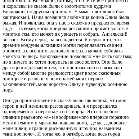
происходило. Возможно, потому, что почти все принцессы
и королевы из сказок были с золотистыми кудрями.
Возможно, по другим причинам. У мамы цвет волос был
каштановый. Наша домашняя любимица-кошка Эльза была
рыжая
. И появилась она у нас в сказочно прекрасное время
года — осенью, когда природа россыпями бросает золотые
монетки тем, кто может их увидеть и собрать. Ангельский
возраст. Всему верит, на все надеется. Я верил в то, что
древние колдуны-алхимики могли переплавлять свинец
в золото, а с осенних кленовых листьев можно собирать
золотую пыльцу. Воображение позволяло мне быть богатым,
но я ничего не хотел покупать на свое золото. Оно было
драгоценно для меня тем, что пронизывало и связывало
между собой многие реальности: цвет волос сказочных
принцесс и реальных персонажей моих первых
влюбленностей, мою дорогую Эльзу и чудесную осеннюю
пору.
Иногда проникновение в сказку было так велико, что мои
герои в ней начинали разговаривать, и я превращался
одновременно в персонажа и в творца. Это волшебное
слияние реального «я» и воображаемого впервые поразило
меня в темном и мрачном подвале дома, где мы, дворовые
мальчишки, играли в рискованную игру под названием
«минное поле». И тогда же, в октябре, когда весь город