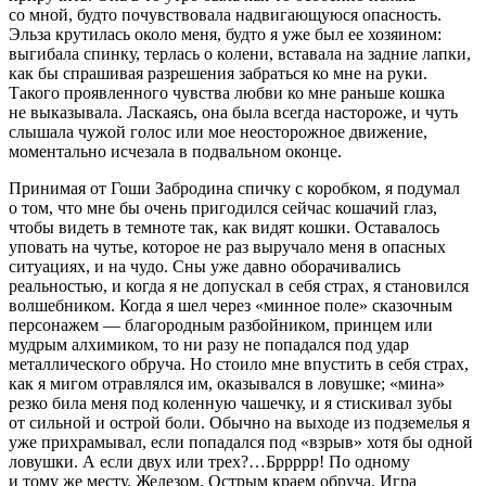
со мной, будто почувствовала надвигающуюся опасность.
Эльза крутилась около меня, будто я уже был ее хозяином:
выгибала спинку, терлась о колени, вставала на задние лапки,
как бы спрашивая разрешения забраться ко мне на руки.
Такого проявленного чувства любви ко мне раньше кошка
не выказывала. Ласкаясь, она была всегда настороже, и чуть
слышала чужой голос или мое неосторожное движение,
моментально исчезала в подвальном оконце.
Принимая от Гоши Забродина спичку с коробком, я подумал
о том, что мне бы очень пригодился сейчас
кошачий глаз
,
чтобы видеть в темноте так, как видят кошки. Оставалось
уповать на чутье, которое не раз выручало меня в опасных
ситуациях, и на чудо. Сны уже давно оборачивались
реальностью, и когда я не допускал в себя страх, я становился
волшебником. Когда я шел через «минное поле» сказочным
персонажем — благородным разбойником, принцем или
мудрым алхимиком, то ни разу не попадался под удар
металлического обруча. Но стоило мне впустить в себя страх,
как я мигом отравлялся им, оказывался в ловушке; «мина»
резко била меня под коленную чашечку, и я стискивал зубы
от сильной и острой боли. Обычно на выходе из подземелья я
уже прихрамывал, если попадался под «взрыв» хотя бы одной
ловушки. А если двух или трех?…Бррррр! По одному
и тому же месту. Железом. Острым краем обруча. Игра