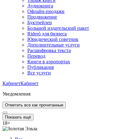
Тираж книги
Аудиокнига
Офлайн-продажи
Продвижение
Буктрейлер
Большой издательский пакет
Rideró для бизнеса
Юридический советник
Дополнительные услуги
Расшифровка текста
Перевод
Книги в аэропортах
Публикация
Все услуги
Кабинет
Кабинет
Уведомления
Отметить все как прочитанные
Показать ещё
18
+