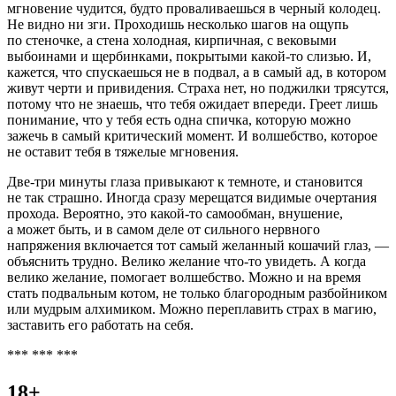
мгновение чудится, будто проваливаешься в черный колодец.
Не видно ни зги. Проходишь несколько шагов на ощупь
по стеночке, а стена холодная, кирпичная, с вековыми
выбоинами и щербинками, покрытыми какой-то слизью. И,
кажется, что спускаешься не в подвал, а в самый ад, в котором
живут черти и привидения. Страха нет, но поджилки трясутся,
потому что не знаешь, что тебя ожидает впереди. Греет лишь
понимание, что у тебя есть одна спичка, которую можно
зажечь в самый критический момент. И волшебство, которое
не оставит тебя в тяжелые мгновения.
Две-три минуты глаза привыкают к темноте, и становится
не так страшно. Иногда сразу мерещатся видимые очертания
прохода. Вероятно, это какой-то самообман, внушение,
а может быть, и в самом деле от сильного нервного
напряжения включается тот самый желанный
кошачий глаз
, —
объяснить трудно. Велико желание что-то увидеть. А когда
велико желание, помогает волшебство. Можно и на время
стать подвальным котом, не только благородным разбойником
или мудрым алхимиком. Можно переплавить страх в магию,
заставить его работать на себя.
*** *** ***
18+