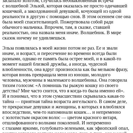
засыпало золотом, случилась необыкновенная встреча
с волшебной Эльзой, которая оказалась не просто одичавшей
кошечкой, а заколдованной девушкой, кочующей из одной
реальности в другую с помощью снов. В этом осеннем сне она
была моей спасительницей. Пожертвовала собой ради
обычного мальчика. Впрочем,
там
, в сказке, ставшей
реальностью, она назвала меня иначе.
Волшебник.
В мире
сказок ничему не удивляешься.
Эльза появлялась в моей жизни потом не раз. Ее и звали
иначе, и возраст, и пересечение во времени всегда были
разными, однако ее память была острее моей, и в какой-то
момент нашей близкой дружбы, а иногда, чудесной
влюбленности, она вдруг произносила как бы мельком фразу,
которая вновь превращала меня из юноши, молодого
человека, мужчины в
маленького волшебника
. Она говорила
тихим голосом: «А помнишь ты рыжую кошку из своего
детства? Мне часто снится, что я когда-то была именно ей».
И я понимал, что в этом сумасшествии скрывалась какая-то
тайна — приятная тайна возраста ангельского. В самом деле,
те прекрасные девушки и женщины, в которых я влюблялся
впоследствии, чем-то напоминали кошек… и непременно
с золотистым окрасом волос — цветом красного янтаря,
отшлифованного волнами поколений. И непременно
с глазами яркими, голубовато-зелеными, как эфиопский опал,