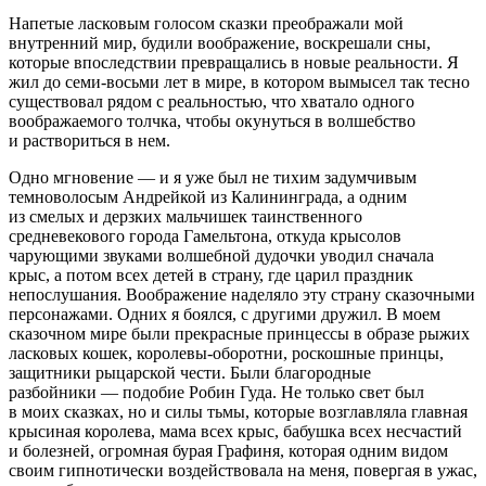
Напетые ласковым голосом сказки преображали мой
внутренний мир, будили воображение, воскрешали сны,
которые впоследствии превращались в новые реальности. Я
жил до семи-восьми лет в мире, в котором вымысел так тесно
существовал рядом с реальностью, что хватало одного
воображаемого толчка, чтобы окунуться в волшебство
и раствориться в нем.
Одно мгновение — и я уже был не тихим задумчивым
темноволосым Андрейкой из Калининграда, а одним
из смелых и дерзких мальчишек таинственного
средневекового города Гамельтона, откуда крысолов
чарующими звуками волшебной дудочки уводил сначала
крыс, а потом всех детей в страну, где царил
праздник
непослушания
. Воображение наделяло эту страну сказочными
персонажами. Одних я боялся, с другими дружил. В моем
сказочном мире были прекрасные принцессы в образе рыжих
ласковых кошек, королевы-оборотни, роскошные принцы,
защитники рыцарской чести. Были благородные
разбойники — подобие Робин Гуда. Не только
свет
был
в моих сказках, но и силы
тьмы
, которые возглавляла главная
крысиная королева, мама всех крыс, бабушка всех несчастий
и болезней, огромная бурая Графиня, которая одним видом
своим гипнотически воздействовала на меня, повергая в ужас,