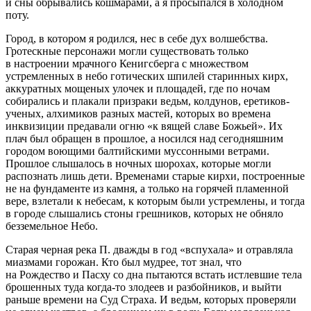
и сны обрывались кошмарами, а я просыпался в холодном
поту.
Город, в котором я родился, нес в себе дух волшебства.
Гротескные персонажи могли существовать только
в настроении мрачного Кенигсберга с множеством
устремленных в небо готических шпилей старинных кирх,
аккуратных мощеных улочек и площадей, где по ночам
собирались и плакали призраки ведьм, колдунов, еретиков-
ученых, алхимиков разных мастей, которых во времена
инквизиции предавали огню «к вящей славе Божьей». Их
плач был обращен в прошлое, а носился над сегодняшним
городом воющими балтийскими муссонными ветрами.
Прошлое слышалось в ночных шорохах, которые могли
распознать лишь дети. Временами старые кирхи, построенные
не на фундаменте из камня, а только на горячей пламенной
вере, взлетали к небесам, к которым были устремлены, и тогда
в городе слышались стоны грешников, которых не обняло
безземельное
Небо.
Старая черная река П. дважды в год «вспухала» и отравляла
миазмами горожан. Кто был мудрее, тот знал, что
на Рождество и Пасху со дна пытаются встать истлевшие тела
брошенных туда когда-то злодеев и разбойников, и выйти
раньше времени на Суд Страха. И ведьм, которых проверяли