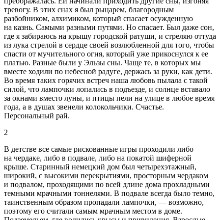
преображалась. Ей начинали приходить другие сны, изгоняя
тревогу. В этих снах я был рыцарем, благородным
разбойником, алхимиком, который спасает осужденную
на казнь. Самыми разными путями. Но
спасает
. Был даже сон,
где я забираюсь на крышу городской ратуши, и стреляю оттуда
из лука стрелой в сердце своей возлюбленной для того, чтобы
спасти от мучительного огня, который уже прикоснулся к ее
платью. Разные были у Эльзы сны. Чаще те, в которых мы
вместе ходили по небесной радуге, держась за руки, как дети.
Во время таких горячих встреч наша любовь пылала с такой
силой, что лампочки лопались в подъезде, и солнце вставало
за окнами вместо луны, и птицы пели на улице в любое время
года, а в душах звенели колокольчики. Счастье.
Персональный рай.
2
В детстве все самые рискованные игры проходили либо
на чердаке, либо в подвале, либо на покатой шиферной
крыше. Старинный немецкий дом был четырехэтажный,
широкий, с высокими перекрытиями, просторным чердаком
и подвалом, проходящими по всей длине дома прохладными
темными мрачными тоннелями. В подвале всегда было темно,
таинственным образом пропадали лампочки, — возможно,
поэтому его считали самым мрачным местом в доме.
Подземельем, где водились крысы и привидения. Взрослые