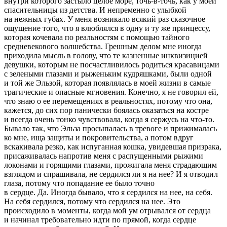
внутри которого застыло целое море, точь-в-точь, как у моей
спасительницы из детства. И непременно с улыбкой
на нежных губах. У меня возникало всякий раз сказочное
ощущение того, что я влюблялся в одну и ту же принцессу,
которая кочевала по реальностям с помощью тайного
средневекового волшебства. Грешным делом мне иногда
приходила мысль в голову, что те казненные инквизицией
девушки, которым не посчастливилось родиться красавицами
с зелеными глазами и рыженьким кудряшками, были одной
и той же Эльзой, которая появлялась в моей жизни в самые
трагические и опасные мгновения. Конечно, я не говорил ей,
что знаю о ее перемещениях в реальностях, потому что она,
кажется, до сих пор панически боялась оказаться на костре
и всегда очень тонко чувствовала, когда я сержусь на что-то.
Бывало так, что Эльза просыпалась в тревоге и прижималась
ко мне, ища защиты и покровительства, а потом вдруг
вскакивала резко, как испуганная кошка, увидевшая призрака,
присаживалась напротив меня с распущенными рыжими
локонами и горящими глазами, прожигала меня страдающим
взглядом и спрашивала, не сердился ли я на нее? И я отводил
глаза, потому что попадание ее было точно
в сердце. Да. Иногда бывало, что я сердился на нее, на себя.
На себя сердился, потому что сердился на нее. Это
происходило в моменты, когда мой ум отрывался от сердца
и начинал требовательно идти по прямой, когда сердце