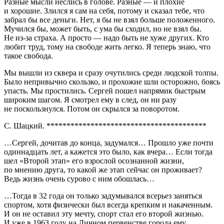
Разные мысли неслись в голове. Разные — и плохие
и хорошие. Злился я сам на себя, потому и сказал тебе, что
забрал бы все деньги. Нет, я бы не взял
боль
ше положенного.
Мучился бы, может быть, с ума бы сходил, но не взял бы.
Не из-за страха. А просто — надо быть не хуже других. Кто
любит труд, тому на свободе жить легко. Я теперь знаю, что
такое свобода.
Мы вышли из сквера и сразу очутились среди людской толпы.
Было непривычно скользко, и прохожие шли осторожно, боясь
упасть. Мы простились. Сергей пошел напрямик быстрым
широким шагом. Я смотрел ему в след, он ни разу
не поскользнулся. Потом он скрылся за поворотом.
С. Шацкий. ****************************************
…Сергей, дочитав до конца, задумался… Прошло уже почти
один
надцат
ь лет, а кажется это было, как вчера… Если тогда
шел «Второй этап» его взрослой осознанной жизни,
по мнению друга, то какой же этап сейчас он проживает?
Ведь жизнь очень сурово с ним обошлась…
…Тогда в 32 года он только задумывался всерьез заняться
спортом, хотя физически был всегда крепким и накаченным.
И он не оставил эту мечту, спорт стал его второй жизнью.
И уже в 1963 году на Личном первенстве города ему