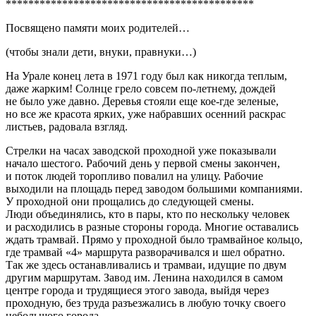
********************************************
Посвящено памяти моих родителей…
(чтобы знали дети, внуки, правнуки…)
На Урале конец лета в 1971 году был как никогда теплым,
даже жарким! Солнце грело совсем по-
летн
ему, дождей
не было уже давно. Деревья стояли еще кое-где зеленые,
но все же красота ярких, уже набравших осенний раскрас
листьев, радовала взгляд.
Стрелки на часах заводской проходной уже показывали
начало шестого. Рабочий день у первой смены закончен,
и поток людей торопливо повалил на улицу. Рабочие
выходили на площадь перед заводом
боль
шими компаниями.
У проходной они прощались до следующей смены.
Люди объединялись, кто в пары, кто по нескольку человек
и расходились в разные стороны города. Многие оставались
ждать трамвай. Прямо у проходной было трамвайное кольцо,
где трамвай «4» маршрута разворачивался и шел обратно.
Так же здесь останавливались и трамваи, идущие по двум
другим маршрутам. Завод им. Ленина находился в самом
центре города и трудящиеся этого завода, выйдя через
проходную, без труда разъезжались в любую точку своего
не
боль
шого города.