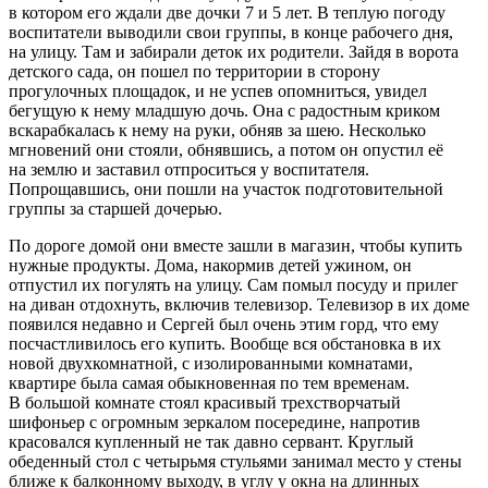
в котором его ждали две дочки 7 и 5 лет. В теплую погоду
воспитатели выводили свои группы, в конце рабочего дня,
на улицу. Там и забирали деток их родители. Зайдя в ворота
детского сада, он пошел по территории в сторону
прогулочных площадок, и не успев опомниться, увидел
бегущую к нему младшую дочь. Она с радостным криком
вскарабкалась к нему на руки, обняв за шею. Несколько
мгновений они стояли, обнявшись, а потом он опустил её
на землю и заставил отпроситься у воспитателя.
Попрощавшись, они пошли на участок подготовительной
группы за старшей дочерью.
По дороге домой они вместе зашли в магазин, чтобы купить
нужные продукты. Дома, накормив детей ужином, он
отпустил их погулять на улицу. Сам помыл посуду и прилег
на диван отдохнуть, включив телевизор. Телевизор в их доме
появился недавно и Сергей был очень этим горд, что ему
посчастливилось его купить. Вообще вся обстановка в их
новой двухкомнатной, с изолированными комнатами,
квартире была самая обыкновенная по тем временам.
В
боль
шой комнате стоял красивый трехстворчатый
шифоньер с огромным зеркалом посередине, напротив
к
расов
ался купленный не так давно сервант. Круглый
обеденный стол с четырьмя стульями занимал место у стены
ближе к балконному выходу, в углу у окна на длинных