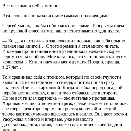
Все песками в ней заметено…
Эти слова песни казались мне самыми подходящими.
Сергей умолк, как бы собираясь с мыслями. Теперь мы идем
по круговой аллее и путь наш от этого заметно удлинялся.
— Когда я находился в заключении впервые, как себя помню,
плакал над книгой… С того времени я стал много читать.
И каждая прочитанная книга увеличивала желание скорее
вернуться на свободу. Мне казалось, что я становлюсь другим
человеком… Книги научили меня думать. Поздно, правда,
в 27 лет…
То я сравнивал себя с птенцом, который по своей глупости
вывалился из материнского гнезда, а потом попал сразу
в клетку. Или с… картошкой. Когда хозяйка перед посадкой
перебирает картошку, она гнилую отбрасывает в сторону.
Но не вся гнилая картошка — окончательно пропавшая.
Хорошая хозяйка отколупнёт грязь, срежет ножом гнилой бок,
срез через некоторое время покроется корочкой и весной
такую картошку можно высаживать в землю. Она дает ростки.
Рассуждал я много и впервые, уже незадолго
до освобождения, понял, сколько горя принес своей бедной
матери.