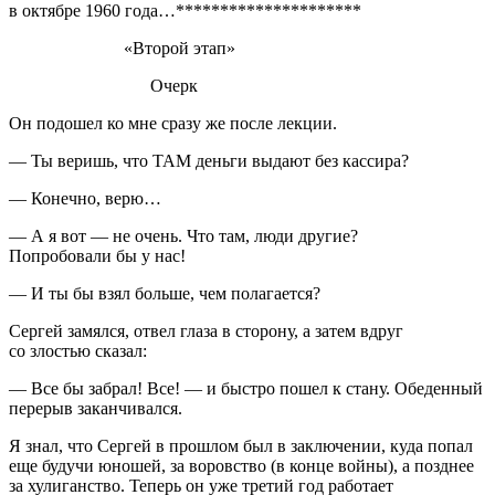
в октябре 1960 года…*********************
«Второй этап»
Очерк
Он подошел ко мне сразу же после лекции.
— Ты веришь, что ТАМ деньги выдают без кассира?
— Конечно, верю…
— А я вот — не очень. Что там, люди другие?
Попробовали бы у нас!
— И ты бы взял
боль
ше, чем полагается?
Сергей замялся, отвел глаза в сторону, а затем вдруг
со злостью сказал:
— Все бы забрал! Все! — и быстро пошел к стану. Обеденный
перерыв заканчивался.
Я знал, что Сергей в прошлом был в заключении, куда попал
еще будучи юношей, за воровство (в конце
войн
ы), а позднее
за
хули
ганство. Теперь он уже третий год работает