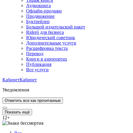
Тираж книги
Аудиокнига
Офлайн-продажи
Продвижение
Буктрейлер
Большой издательский пакет
Rideró для бизнеса
Юридический советник
Дополнительные услуги
Расшифровка текста
Перевод
Книги в аэропортах
Публикация
Все услуги
Кабинет
Кабинет
Уведомления
Отметить все как прочитанные
Показать ещё
12
+