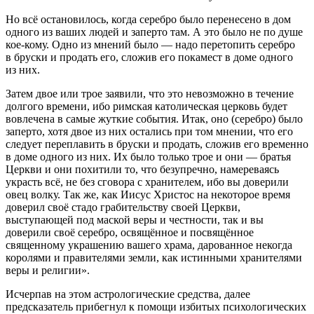
Но всё остановилось, когда серебро было перенесено в дом
одного из ваших людей и заперто там. А это было не по душе
кое-кому. Одно из мнений было — надо перетопить серебро
в бруски и продать его, сложив его покамест в доме одного
из них.
Затем двое или трое заявили, что это невозможно в течение
долгого времени, ибо римская католическая церковь будет
вовлечена в самые жуткие события. Итак, оно (серебро) было
заперто, хотя двое из них остались при том мнении, что его
следует переплавить в бруски и продать, сложив его временно
в доме одного из них. Их было только трое и они — братья
Церкви и они похитили то, что безупречно, намереваясь
украсть всё, не без сговора с хранителем, ибо вы доверили
овец волку. Так же, как Иисус Христос на некоторое время
доверил своё стадо грабительству своей Церкви,
выступающей под маской веры и честности, так и вы
доверили своё серебро, освящённое и посвящённое
священному украшению вашего храма, дарованное некогда
королями и правителями земли, как истинными хранителями
веры и религии».
Исчерпав на этом астрологические средства, далее
предсказатель прибегнул к помощи избитых психологических