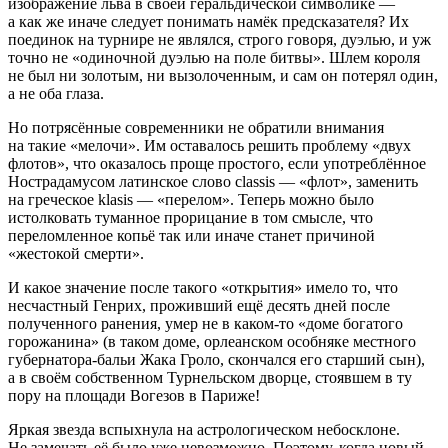
изображение льва в своей геральдической символике —
а как же иначе следует понимать намёк предсказателя? Их
поединок на турнире не являлся, строго говоря, дуэлью, и уж
точно не «одиночной дуэлью на поле битвы». Шлем короля
не был ни золотым, ни вызолоченным, и сам он потерял один,
а не оба глаза.
Но потрясённые современники не обратили внимания
на такие «мелочи». Им оставалось решить проблему «двух
флотов», что оказалось проще простого, если употреблённое
Нострадамусом латинское слово classis — «флот», заменить
на греческое klasis — «перелом». Теперь можно было
истолковать туманное прорицание в том смысле, что
переломленное копьё так или иначе станет причиной
«жестокой смерти».
И какое значение после такого «открытия» имело то, что
несчастный Генрих, проживший ещё десять дней после
полученного ранения, умер не в каком-то «доме богатого
горожанина» (в таком доме, орлеанском особняке местного
губернатора-бальи Жака Гроло, скончался его старший сын),
а в своём собственном Турнельском дворце, стоявшем в ту
пору на площади Вогезов в Париже!
Яркая звезда вспыхнула на астрологическом небосклоне.
Не замечать её было уже невозможно. Поэтому, когда новый