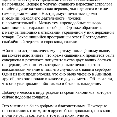
не повлияло. Вскоре к услугам ставшего нарасхват астролога
прибегла даже католическая церковь, чьи идеологи в то же
самое время метали в Нострадамуса печатные громы
и молнии, находя его деятельность «ложной
и возмутительной». Между тем «преподобные сеньоры
каноники» кафедрального собора в Оранже обратились
к нему за помощью в отыскании украденной у них церковной
утвари. Сохранившийся пространный ответ Нострадамуса,
снабжённый чертежом гороскопа, гласил:
«Согласно астрономическому чертежу, помещённому выше,
вы можете ясно видеть, что кража священных предметов была
совершена в результате попустительства двух ваших братьев
по церкви, именно тех, которые раньше неоднократно
высказывали мнение о том, что случилось с вашим серебром.
Один из них предположил, что оно было увезено в Авиньон,
другой, что оно попало в какое-то другое место. Оба считали,
что оно уже продано, ибо таково и было их намерение.
Добычу имелось в виду разделить среди каноников, которые
сейчас подобны солдатам.
Это мнение не было добрым и благочестивым. Некоторые
не согласились с ним, хотя другие были довольны, но в конце
и они не были согласны в том или ином пункте.