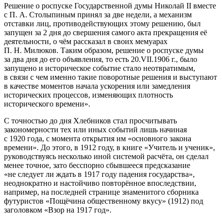
Решение о роспуске Государственной думы Николай II вместе
с П. А. Столыпиным принял за две недели, а механизм
отставки лиц, противодействующих этому решению, был
запущен за 2 дня до свершения самого акта прекращения её
деятельности, о чём рассказал в своих мемуарах
П. Н. Милюков. Таким образом, решение о роспуске думы
за два дня до его объявления, то есть 20.VII.1906 г., было
запущено и историческое событие стало неотвратимым,
в связи с чем именно такие поворотные решения и выступают
в качестве моментов начала ускорения или замедления
исторических процессов, изменяющих плотность
исторического времени».
С точностью до дня Хлебников стал просчитывать
закономерности тех или иных событий лишь начиная
с 1920 года, с момента открытия им «основного закона
времени». До этого, в 1912 году, в книге «Учитель и ученик»,
руководствуясь несколько иной системой расчёта, он сделал
менее точное, зато бесспорно сбывшееся предсказание
«не следует ли ждать в 1917 году падения государства»,
неоднократно и настойчиво повторённое впоследствии,
например, на последней странице знаменитого сборника
футуристов «Пощёчина общественному вкусу» (1912) под
заголовком «Взор на 1917 год».