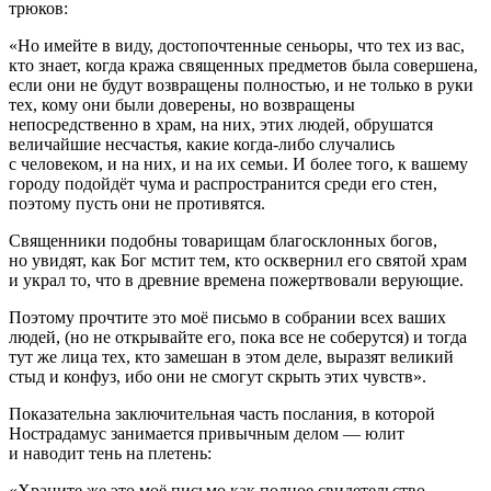
трюков:
«Но имейте в виду, достопочтенные сеньоры, что тех из вас,
кто знает, когда кража священных предметов была совершена,
если они не будут возвращены полностью, и не только в руки
тех, кому они были доверены, но возвращены
непосредственно в храм, на них, этих людей, обрушатся
величайшие несчастья, какие когда-либо случались
с человеком, и на них, и на их семьи. И более того, к вашему
городу подойдёт чума и распространится среди его стен,
поэтому пусть они не противятся.
Священники подобны товарищам благосклонных богов,
но увидят, как Бог мстит тем, кто осквернил его святой храм
и украл то, что в древние времена пожертвовали верующие.
Поэтому прочтите это моё письмо в собрании всех ваших
людей, (но не открывайте его, пока все не соберутся) и тогда
тут же лица тех, кто замешан в этом деле, выразят великий
стыд и конфуз, ибо они не смогут скрыть этих чувств».
Показательна заключительная часть послания, в которой
Нострадамус занимается привычным делом — юлит
и наводит тень на плетень:
«Храните же это моё письмо как полное свидетельство