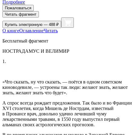
Подробнее
Пожаловаться
Читать фрагмент
Купить
электронную — 488 ₽
О книге
Оглавление
Читать
Бесплатный фрагмент
НОСТРАДАМУС И ВЕЛИМИР
1.
«Что сказать, ну что сказать, — поётся в одном советском
киноводевиле, — устроены так люди: желают знать, желают
знать, желают знать что будет».
А спрос всегда рождает предложения. Так было и во Франции
XVI столетия, когда Мишель де Нострдам, известный
в Провансе врач, довольно удачно лечивший чуму
лекарственными травами, в 1550 году выпустил первый
альманах своих астрологических прогнозов.
В то время таких альманахов выходило в Западной Европе