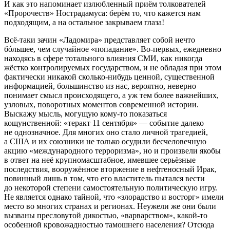
И как это напоминает излюбленный приём толкователей
«Пророчеств» Нострадамуса: берём то, что кажется нам
подходящим, а на остальное закрываем глаза!
Всё-таки зачин «Ладомира» представляет собой нечто
бóльшее, чем случайное «попадание». Во-первых, ежедневно
находясь в сфере тотального влияния СМИ, как никогда
жёстко контролируемых государством, и не обладая при этом
фактически никакой сколько-нибудь ценной, существенной
информацией, большинство из нас, вероятно, неверно
понимает смысл происходящего, а уж тем более важнейших,
узловых, поворотных моментов современной истории.
Выскажу мысль, могущую кому-то показаться
кощунственной: «
теракт
11 сентября» — событие далеко
не однозначное. Для многих оно стало личной трагедией,
а США и их союзники не только осудили бесчеловечную
акцию «международного
терро
ризма», но и произвели якобы
в ответ на неё крупномасштабное, имевшее серьёзные
последствия, вооружённое вторжение в нефтеносный Ирак,
повинный лишь в том, что его властитель пытался вести
до некоторой степени самостоятельную политическую игру.
Не является однако тайной, что «злорадство и восторг» имели
место во многих странах и регионах. Неужели же они были
вызваны пресловутой дикостью, «варварством», какой-то
особенной кровожадностью тамошнего населения? Отсюда