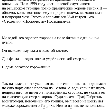
внимания. Но в 1559 году из-за нелепой случайности
на рыцарском турнире погиб французский король Генрих II —
обломок копья вонзился ему в прорезь шлема, выколол глаз
и повредил мозг. Тут-то и вспомнился 35-й катрен 1-го
«Столетия» «Пророчеств» Нострадамуса:
Молодой лев одолеет старого на поле битвы в одиночной
дуэли,
Он выколет ему глаза в золотой клетке.
Два флота — одно, потом умрёт жестокой смертью
В доме богатого горожанина.
Так началась, не затухавшая окончательно никогда и длящаяся
по сию пору, слава пророка из Солона. А ведь если взглянуть
непредвзято, то ничего в приведённых строчках не указывает
на трагическую смерть короля. Судите сами. Граф Габриэль
Монтгомери, невольный его убийца, был всего на шесть лет
моложе сорокалетнего Генриха. Никто из них не использовал