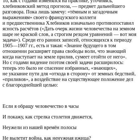
То, как с годами изменялся на практике, уточняясь,
хлебниковский метод прогноза, — предмет дальнейшего
разговора. Пока лишь замечу: «тёмным и загадочным
выражениям» своего французского коллеги
и предшественника Хлебников изначально противопоставил
ясность расчётов («Дать очерк жизни человечества на земном
шаре не краской слов, а строгим резцом уравнений — вот моя
задача»). Среди его ранних записей, относящихся к периоду
1905—1907 гг., есть и такая: «Знание будущего в том
отношении расширяет права свободы воли, что знающий
когда наступает на земле прилив, сумеет отойти от него».
Но с годами видение поэтом своей задачи расширилось:
теперь это было не спасение избранных, «знающих»,
не указание пути для «отхода в сторону» от земных бедствий,
«приливов», а воздействие на существующее положение дел
с благороднейшей целью:
Если я обращу человечество в часы
И покажу, как стрелка столетия движется,
Неужели из нашей времён полосы
Не вылетит война, как ненужная ижица?