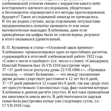
хлебниковский утопизм связано с вердиктом какого-либо
всестороннего научного исследования, убедительно
и бесповоротно опровергшего его методы прогнозирования
будущего? Таких исследований никогда не проводилось.
В тех же редких случаях, когда отдельными энтузиастами
предпринимались попытки проверить те или иные
математические выкладки Хлебникова, даже если
приведённые им цифры были не совсем верны, результат
в итоге оказывался удивительный.
В. П. Кузьменко в статье ««Основной закон времени»
Хлебникова» проанализировал один из простейших расчетов,
содержащийся в итоговой хлебниковской работе 1922 года
«Слово о числе и наоборот» (т.е. число о слове): «Самодержец
Николай Романов был 16.VII.1918 расстрелян через
3
7
+37
дней после роспуска думы 22.VII.1906 г.». «Проверка
показала, — пишет Кузьменко, — что между указанными
двумя датами существует расстояние в 12 лет без 6 дней,
3
7
+37
дней равняются 12 годам без 9 дней, так как среди этих
лет присутствовало 3 високосных года, факт наличия которых
Хлебников в данном расчёте упустил. И всё-таки приведённая
им зависимость имела место. В действительности царская
семья была расстреляна ночью уже следующих суток, т.е.
17.VII.1918 года.