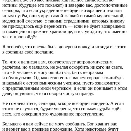
истины (будущее это покажет) и заверяю вас, достопочтенные
сеньоры, что если украденное не будет возвращено тем или
иным путём, они умрут самой жалкой и самой мучительной,
медленной смертью, с такими страданиями, которых никому
не приходилось ещё переносить — если не будет возвращено
и помещено в прежнее хранилище, и вы увидите, что именно
так и произойдёт.
Я огорчён, что овечка была доверена волку, и исходя из этого
я составил своё послание.
То, что я написал вам, соответствует астрономическим
расчётам, но я заявляю, не желая оскорбить никого на свете,
что «Я человек и могу ошибаться, быть неправым
и обмануться». Однако если есть в вашем городе кто-нибудь
знакомый с астрономическим учением, пусть ознакомится
с представленным мной чертежом, и если он понимает в этом
деле, он увидит, что я говорю чистую правду.
Не сомневайтесь, сеньоры, вскоре всё будет найдено. А если
этого не случится, будьте уверены, что горькая судьба ждёт
всех, кто совершил это чудовищное преступление.
Большего я вам сейчас не могу сообщить. Бог хранит вас
и вернёт вас в прежнее положение. Хотя некоторые будут