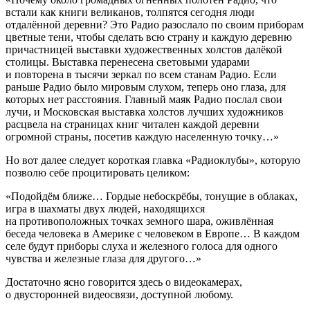
встали как книги великанов, толпятся сегодня люди
отдалённой деревни? Это Радио разослало по своим приборам
цветные тени, чтобы сделать всю страну и каждую деревню
причастницей выставки художественных холстов далёкой
столицы. Выставка перенесена световыми ударами
и повторена в тысячи зеркал по всем станам Радио. Если
раньше Радио было мировым слухом, теперь оно глаза, для
которых нет расстояния. Главный маяк Радио послал свои
лучи, и Московская выставка холстов лучших художников
расцвела на страницах книг читален каждой деревни
огромной страны, посетив каждую населенную точку…»
Но вот далее следует короткая главка «Радиоклубы», которую
позволю себе процитировать целиком:
«Подойдём ближе… Гордые небоскрёбы, тонущие в облаках,
игра в шахматы двух людей, находящихся
на противоположных точках земного шара, оживлённая
беседа человека в
Америк
е с человеком в Европе… В каждом
селе будут приборы слуха и железного голоса для одного
чувства и железные глаза для другого…»
Достаточно ясно говорится здесь о видеокамерах,
о двусторонней видеосвязи, доступной любому.