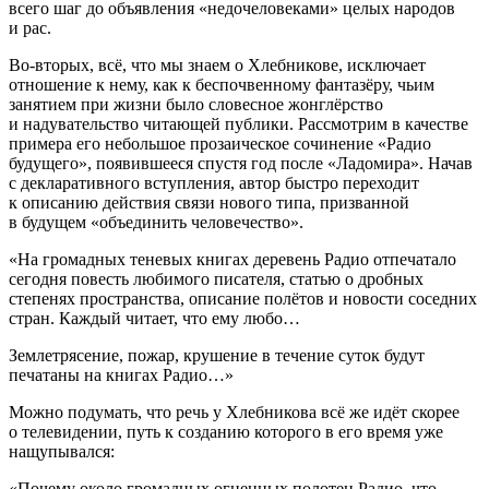
всего шаг до объявления «недочеловеками» целых народов
и рас.
Во-вторых, всё, что мы знаем о Хлебникове, исключает
отношение к нему, как к беспочвенному фантазёру, чьим
занятием при жизни было словесное жонглёрство
и надувательство читающей публики. Рассмотрим в качестве
примера его небольшое прозаическое сочинение «Радио
будущего», появившееся спустя год после «Ладомира». Начав
с декларативного вступления, автор быстро переходит
к описанию действия связи нового типа, призванной
в будущем «объединить человечество».
«На громадных теневых книгах деревень Радио отпечатало
сегодня повесть любимого писателя, статью о дробных
степенях пространства, описание полётов и новости соседних
стран. Каждый читает, что ему любо…
Землетрясение, пожар, крушение в течение суток будут
печатаны на книгах Радио…»
Можно подумать, что речь у Хлебникова всё же идёт скорее
о телевидении, путь к созданию которого в его время уже
нащупывался:
«Почему около громадных огненных полотен Радио, что