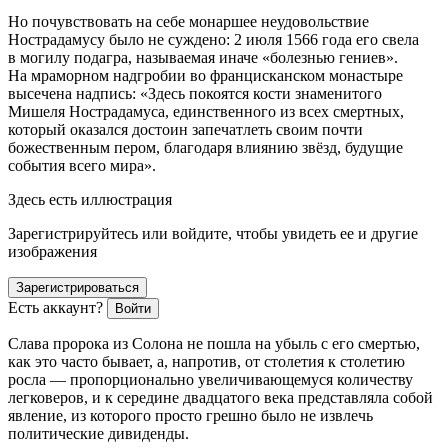
Но почувствовать на себе монаршее неудовольствие
Нострадамусу было не суждено: 2 июля 1566 года его свела
в могилу подагра, называемая иначе «болезнью гениев».
На мраморном надгробии во францисканском монастыре
высечена надпись: «Здесь покоятся кости знаменитого
Мишеля Нострадамуса, единственного из всех смертных,
который оказался достоин запечатлеть своим почти
божественным пером, благодаря влиянию звёзд, будущие
события всего мира».
Здесь есть иллюстрация
Зарегистрируйтесь или войдите, чтобы увидеть ее и другие
изображения
Зарегистрироваться
Есть аккаунт?
Войти
Слава пророка из Солона не пошла на убыль с его смертью,
как это часто бывает, а, напротив, от столетия к столетию
росла — пропорционально увеличивающемуся количеству
легковеров, и к середине двадцатого века представляла собой
явление, из которого просто грешно было не извлечь
политические дивиденды.