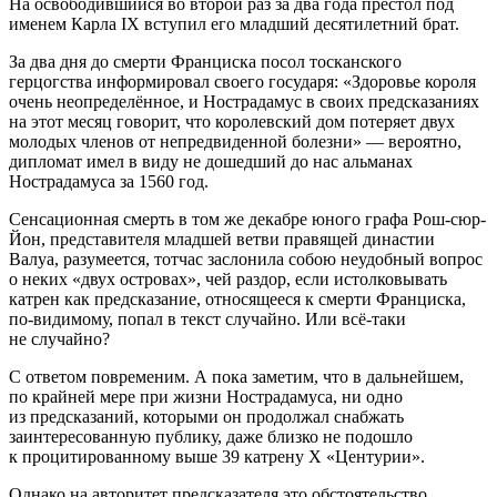
На освободившийся во второй раз за два года престол под
именем Карла IX вступил его младший десят
илетн
ий брат.
За два дня до смерти Франциска посол тосканского
герцогства информировал своего государя: «Здоровье короля
очень неопределённое, и Нострадамус в своих предсказаниях
на этот месяц говорит, что королевский дом потеряет двух
молодых
член
ов от непредвиденной болезни» — вероятно,
дипломат имел в виду не дошедший до нас альманах
Нострадамуса за 1560 год.
Сенсационная смерть в том же декабре юного графа Рош-сюр-
Йон, представителя младшей ветви правящей династии
Валуа, разумеется, тотчас заслонила собою неудобный вопрос
о неких «двух островах», чей раздор, если истолковывать
катрен как предсказание, относящееся к смерти Франциска,
по-видимому, попал в текст случайно. Или всё-таки
не случайно?
С ответом повременим. А пока заметим, что в дальнейшем,
по крайней мере при жизни Нострадамуса, ни одно
из предсказаний, которыми он продолжал снабжать
заинтересованную публику, даже близко не подошло
к процитированному выше 39 катрену X «Центурии».
Однако на авторитет предсказателя это обстоятельство