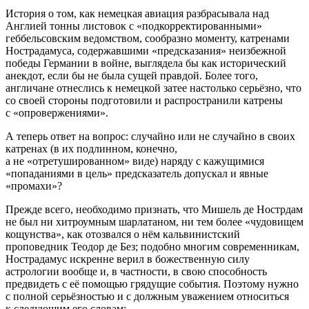
История о том, как немецкая авиация разбрасывала над
Англией тонны листовок с «подкорректированными»
геббельсовским ведомством, сообразно моменту, катренами
Нострадамуса, содержавшими «предсказания» неизбежной
победы Германии в войне, выглядела бы как исторический
анекдот, если бы не была сущей правдой. Более того,
англичане отнеслись к немецкой затее настолько серьёзно, что
со своей стороны подготовили и распространили катрены
с «опровержениями».
А теперь ответ на вопрос: случайно или не случайно в своих
катренах (в их подлинном, конечно,
а не «отретушированном» виде) наряду с кажущимися
«попаданиями в цель» предсказатель допускал и явные
«промахи»?
Прежде всего, необходимо признать, что Мишель де Нострдам
не был ни хитроумным шарлатаном, ни тем более «чудовищем
кощунства», как отозвался о нём кальвинистский
проповедник Теодор де Без; подобно многим современникам,
Нострадамус искренне верил в божественную силу
астрологии вообще и, в частности, в свою способность
предвидеть с её помощью грядущие события. Поэтому нужно
с полной серьёзностью и с должным уважением относиться
к следующим его словам: