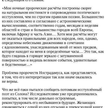
«Мои ночные пророческие расчёты построены скорее
на натуральном инстинкте в сопровождении поэтического
исступления, чем по строгим правилам поэзии. Большинство
из них составлено и согласовано с астрономическими
вычислениями, соответственно годам, месяцам и неделям
областей и стран и большинства городов всей Европы,
включая Африку и часть Азии… Хотя мои расчёты могут
не оказаться правильными для всех народов, они, однако,
определены небесными движениями в сочетании
с вдохновением, унаследованным мной от моих предков,
которое находит на меня в определённые часы… Это так, как
будто глядишь в горящее зеркало с затуманенной
поверхностью и видишь великие события, удивительные
и бедственные…»
Проблема пророчеств Нострадамуса, как представляется,
в том, что его
интерпретации
так или иначе оказались
не верны.
Что же всё-таки пытался сообщить потомкам исступлённый
поэт из Солона? Исследователями уже предпринимались
попытки, в том числе довольно остроумные,
реконструировать его несбывшееся будущее. Желающих
ознакомиться с одной из них отсылаю к превосходной книге