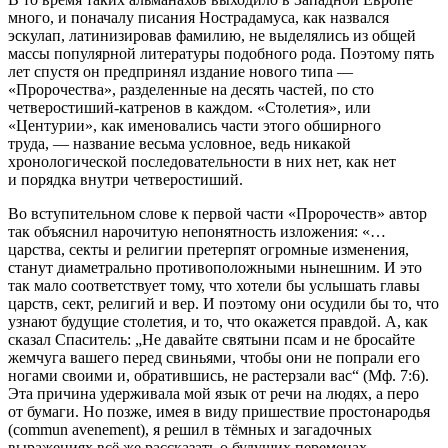
много, и поначалу писания Нострадамуса, как назвался
эскулап, латинизировав фамилию, не выделялись из общей
массы популярной литературы подобного рода. Поэтому пять
лет спустя он предпринял издание нового типа —
«Пророчества», разделенные на десять частей, по сто
четверостиший-катренов в каждом. «Столетия», или
«Центурии», как именовались части этого обширного
труда, — название весьма условное, ведь никакой
хронологической последовательности в них нет, как нет
и порядка внутри четверостиший.
Во вступительном слове к первой части «Пророчеств» автор
так объяснил нарочитую непонятность изложения: «…
царства, секты и религии претерпят огромные изменения,
станут диаметрально противоположными нынешним. И это
так мало соответствует тому, что хотели бы услышать главы
царств, сект, религий и вер. И поэтому они осудили бы то, что
узнают будущие столетия, и то, что окажется правдой. А, как
сказал Спаситель: „Не давайте святыни псам и не бросайте
жемчуга вашего перед свиньями, чтобы они не попрали его
ногами своими и, обратившись, не растерзали вас“ (Мф. 7:6).
Эта причина удерживала мой язык от речи на людях, а перо
от бумаги. Но позже, имея в виду пришествие простонародья
(commun avenement), я решил в тёмных и загадочных
выражениях всё же рассказать о будущих переменах