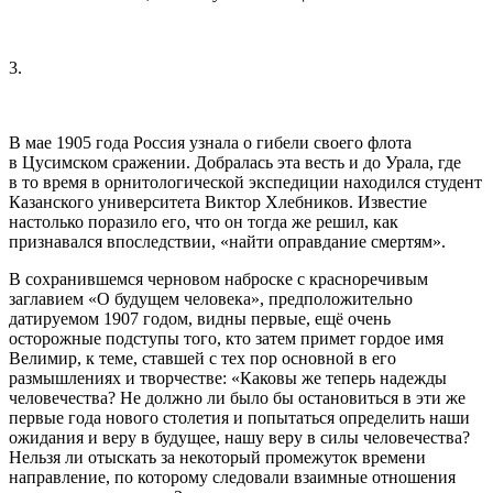
3.
В мае 1905 года
Росси
я узнала о гибели своего флота
в Цусимском сражении. Добралась эта весть и до Урала, где
в то время в орнитологической экспедиции находился студент
Казанского университета Виктор Хлебников. Известие
настолько поразило его, что он тогда же решил, как
признавался впоследствии, «найти оправдание смертям».
В сохранившемся черновом наброске с красноречивым
заглавием «О будущем человека», предположительно
датируемом 1907 годом, видны первые, ещё очень
осторожные подступы того, кто затем примет гордое имя
Велимир, к теме, ставшей с тех пор основной в его
размышлениях и творчестве: «Каковы же теперь надежды
человечества? Не должно ли было бы остановиться в эти же
первые года нового столетия и попытаться определить наши
ожидания и веру в будущее, нашу веру в силы человечества?
Нельзя ли отыскать за некоторый промежуток времени
направление, по которому следовали взаимные отношения