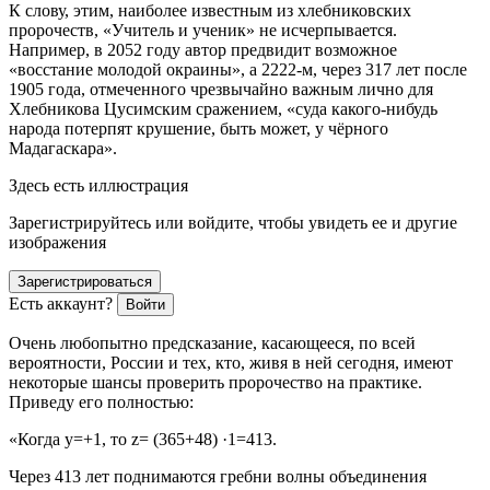
К слову, этим, наиболее известным из хлебниковских
пророчеств, «Учитель и ученик» не исчерпывается.
Например, в 2052 году автор предвидит возможное
«восстание молодой окраины», а 2222-м, через 317 лет после
1905 года, отмеченного чрезвычайно важным лично для
Хлебникова Цусимским сражением, «суда какого-нибудь
народа потерпят крушение, быть может, у чёрного
Мадагаскара».
Здесь есть иллюстрация
Зарегистрируйтесь или войдите, чтобы увидеть ее и другие
изображения
Зарегистрироваться
Есть аккаунт?
Войти
Очень любопытно предсказание, касающееся, по всей
вероятности,
Росси
и и тех, кто, живя в ней сегодня, имеют
некоторые шансы проверить пророчество на практике.
Приведу его полностью:
«Когда y=+1, то z= (365+48) ·1=413.
Через 413 лет поднимаются гребни волны объединения