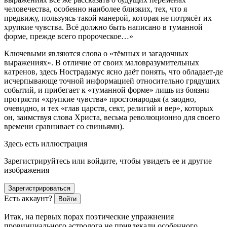
человечества, особенно наиболее близких, тех, что я
предвижу, пользуясь такой манерой, которая не потрясёт их
хрупкие чувства. Всё должно быть написано в туманной
форме, прежде всего пророческое…»
Ключевыми являются слова о «тёмных и загадочных
выражениях». В отличие от своих маловразумительных
катренов, здесь Нострадамус ясно даёт понять, что обладает-де
исчерпывающе точной информацией относительно грядущих
событий, и прибегает к «туманной форме» лишь из боязни
протрясти «хрупкие чувства» простонародья (а заодно,
очевидно, и тех «глав царств, сект, религий и вер», которых
он, заимствуя слова Христа, весьма революционно для своего
времени сравнивает со свиньями).
Здесь есть иллюстрация
Зарегистрируйтесь или войдите, чтобы увидеть ее и другие
изображения
Зарегистрироваться
Есть аккаунт?
Войти
Итак, на первых порах поэтические упражнения
провинциального астролога не привлекали особенного