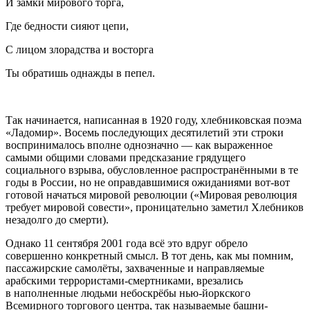
И замки мирового торга,
Где бедности сияют цепи,
С лицом злорадства и восторга
Ты обратишь однажды в пепел.
Так начинается, написанная в 1920 году, хлебниковская поэма
«Ладомир». Восемь последующих десятилетий эти строки
воспринималось вполне однозначно — как выраженное
самыми общими словами предсказание грядущего
социального взрыва, обусловленное распространёнными в те
годы в
Росси
и, но не оправдавшимися ожиданиями вот-вот
готовой начаться мировой революции («Мировая революция
требует мировой совести», проницательно заметил Хлебников
незадолго до смерти).
Однако 11 сентября 2001 года всё это вдруг обрело
совершенно конкретный смысл. В тот день, как мы помним,
пассажирские самолёты, захваченные и направляемые
арабскими
терро
ристами-смертниками, врезались
в наполненные людьми небоскрёбы нью-йоркского
Всемирного торгового центра, так называемые башни-