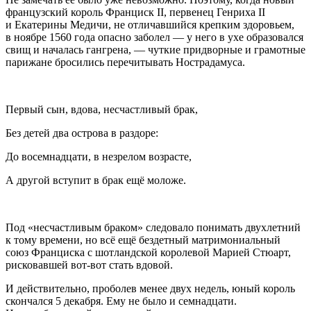
французский король Франциск II, первенец Генриха II
и Екатерины Медичи, не отличавшийся крепким здоровьем,
в ноябре 1560 года опасно заболел — у него в ухе образовался
свищ и началась гангрена, — чуткие придворные и грамотные
парижане бросились перечитывать Нострадамуса.
Первый сын, вдова, несчастливый брак,
Без детей два острова в раздоре:
До восемнадцати, в незрелом возрасте,
А другой вступит в брак ещё моложе.
Под «несчастливым браком» следовало понимать дву
хлетн
ий
к тому времени, но всё ещё бездетный матримониальный
союз Франциска с шотландской королевой Марией Стюарт,
рисковавшей вот-вот стать вдовой.
И действительно, проболев менее двух недель, юный король
скончался 5 декабря. Ему не было и семнадцати.