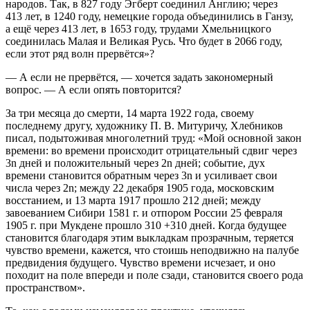
народов. Так, в 827 году Эгберт соединил Англию; через
413 лет, в 1240 году, немецкие города объединились в Ганзу,
а ещё через 413 лет, в 1653 году, трудами Хмельницкого
соединилась Малая и Великая Русь. Что будет в 2066 году,
если этот ряд волн прервётся»?
— А если не прервётся, — хочется задать закономерный
вопрос. — А если опять повторится?
За три месяца до смерти, 14 марта 1922 года, своему
последнему другу, художнику П. В. Митуричу, Хлебников
писал, подытоживая многолетний труд: «Мой основной закон
времени: во времени происходит отрицательный сдвиг через
3
n
дней и положительный через 2
n
дней; событие, дух
времени становится обратным через 3
n
и усиливает свои
числа через 2
n
; между 22 декабря 1905 года, московским
восстанием, и 13 марта 1917 прошло 2
12
дней; между
завоеванием Сибири 1581 г. и отпором
Росси
и 25 февраля
1905 г. при Мукдене прошло 3
10
+31
0
дней. Когда будущее
становится благодаря этим выкладкам прозрачным, теряется
чувство времени, кажется, что стоишь неподвижно на палубе
предвидения будущего. Чувство времени исчезает, и оно
походит на поле впереди и поле сзади, становится своего рода
пространством».