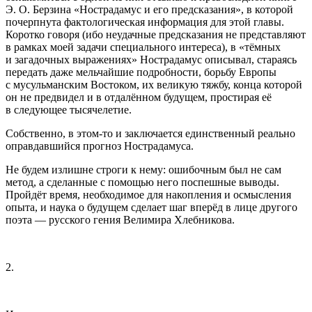
Э. О. Берзина «Нострадамус и его предсказания», в которой
почерпнута фактологическая информация для этой главы.
Коротко говоря (ибо неудачные предсказания не представляют
в рамках моей задачи специального интереса), в «тёмных
и загадочных выражениях» Нострадамус описывал, стараясь
передать даже мельчайшие подробности, борьбу Европы
с
мусульм
анским Востоком, их великую тяжбу, конца которой
он не предвидел и в отдалённом будущем, простирая её
в следующее тысячелетие.
Собственно, в этом-то и заключается единственный реально
оправдавшийся прогноз Нострадамуса.
Не будем излишне строги к нему: ошибочным был не сам
метод, а сделанные с помощью него поспешные выводы.
Пройдёт время, необходимое для накопления и осмысления
опыта, и наука о будущем сделает шаг вперёд в лице другого
поэта — русского гения Велимира Хлебникова.
2.