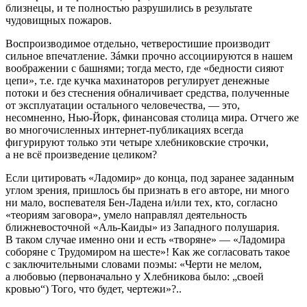
близнецы, и те полностью разрушились в результате
чудовищных пожаров.
Воспроизводимое отдельно, четверостишие производит
сильное впечатление. Зáмки прочно ассоциируются в нашем
воображении с башнями; тогда место, где «бедности сияют
цепи», т.е. где кучка махинаторов регулирует денежные
потоки и без стеснения обналичивает средства, полученные
от эксплуатации остального человечества, — это,
несомненно, Нью-Йорк, финансовая столица мира. Отчего же
во многочисленных интернет-публикациях всегда
фигурируют только эти четыре хлебниковские строчки,
а не всё произведение целиком?
Если цитировать «Ладомир» до конца, под заранее заданным
углом зрения, пришлось бы признать в его авторе, ни много
ни мало, воспевателя Бен-Ладена и/или тех, кто, согласно
«теориям заговора», умело направлял деятельность
ближневосточной «Аль-
Каид
ы»
из Западного полушария.
В таком случае именно они и есть «творяне» — «Ладомира
соборяне с Трудомиром на шесте»! Как же согласовать такое
с заключительными словами поэмы:
«Черти не мелом,
а любовью
(первоначально у Хлебникова было: „своей
кровью“)
Того, что будет, чертежи»
?..