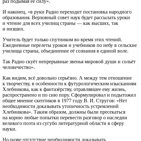
раз подымая её силу».
И наконец, «в руки Радио переходит постановка народного
образования. Верховный совет наук будет рассылать уроки
и чтение для всех училищ страны — как высших, так
и низших.
Учитель будет только спутником во время этих чтений.
Ежедневные перелеты уроков и учебников по небу в сельские
училища страны, объединение её сознания в единой воле.
Так Радио скуёт непрерывные звенья мировой души и сольёт
человечество».
Как видим, всё довольно серьёзно. А между тем отношение
к творчеству, в особенности к футурологическим изысканиям
Хлебникова, как к фантазёрству, отравлявшее ему жизнь,
распространено и по сию пору. Сформулировал и подытожил
общее мнение скептиков в 1977 году В. И. Стругов: «Нет
необходимости доказывать утопичность устремлений
Хлебникова». Таким образом, должны были пресекаться
на корню любые попытки перевести разговор о наследии
великого поэта из сугубо литературной области в сферу
науки.
Но разве отсутствие необходимости доказывать