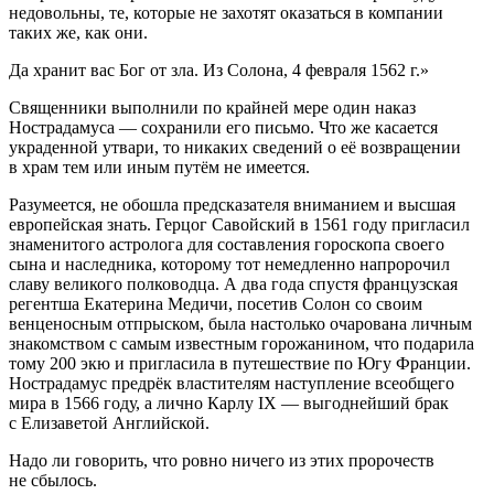
недовольны, те, которые не захотят оказаться в компании
таких же, как они.
Да хранит вас Бог от зла. Из Солона, 4 февраля 1562 г.»
Священники выполнили по крайней мере один наказ
Нострадамуса — сохранили его письмо. Что же касается
украденной утвари, то никаких сведений о её возвращении
в храм тем или иным путём не имеется.
Разумеется, не обошла предсказателя вниманием и высшая
европейская знать. Герцог Савойский в 1561 году пригласил
знаменитого астролога для составления гороскопа своего
сына и наследника, которому тот немедленно напророчил
славу великого полководца. А два года спустя французская
регентша Екатерина Медичи, посетив Солон со своим
венценосным отпрыском, была настолько очарована личным
знакомством с самым известным горожанином, что подарила
тому 200 экю и пригласила в путешествие по Югу Франции.
Нострадамус предрёк властителям наступление всеобщего
мира в 1566 году, а лично Карлу IX — выгоднейший брак
с Елизаветой Английской.
Надо ли говорить, что ровно ничего из этих пророчеств
не сбылось.