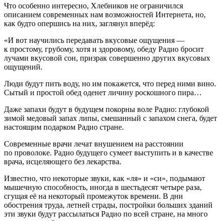
Что особенно интересно, Хлебников не ограничился
описанием современных нам возможностей Интернета, но,
как будто опершись на них, заглянул вперёд:
«И вот научились передавать вкусовые ощущения —
к простому, грубому, хотя и здоровому, обеду Радио бросит
лучами вкусовой сон, призрак совершенно других вкусовых
ощущений.
Люди будут пить воду, но им покажется, что перед ними вино.
Сытый и простой обед оденет личину роскошного пира…
Даже запахи будут в будущем покорны воле Радио: глубокой
зимой медовый запах липы, смешанный с запахом снега, будет
настоящим подарком Радио стране.
Современные врачи лечат внушением на расстоянии
по проволоке. Радио будущего сумеет выступить и в качестве
врача, исцеляющего без лекарства.
Известно, что некоторые звуки, как «ля» и «си», подымают
мышечную способность, иногда в шестьдесят четыре раза,
сгущая её на некоторый промежуток времени. В дни
обострения труда, летней страды, постройки больших зданий
эти звуки будут рассылаться Радио по всей стране, на много