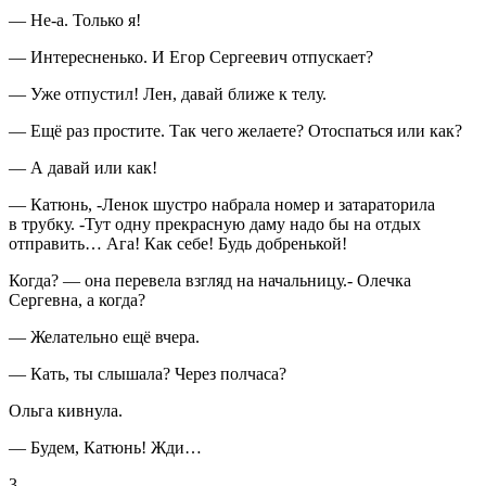
— Не-а. Только я!
— Интересненько. И Егор Сергеевич отпускает?
— Уже отпустил! Лен, давай ближе к телу.
— Ещё раз простите. Так чего желаете? Отоспаться или как?
— А давай или как!
— Катюнь, -Ленок шустро набрала номер и затараторила
в трубку. -Тут одну прекрасную даму надо бы на отдых
отправить… Ага! Как себе! Будь добренькой!
Когда? — она перевела взгляд на начальницу.- Олечка
Сергевна, а когда?
— Желательно ещё вчера.
— Кать, ты слышала? Через полчаса?
Ольга кивнула.
— Будем, Катюнь! Жди…
3