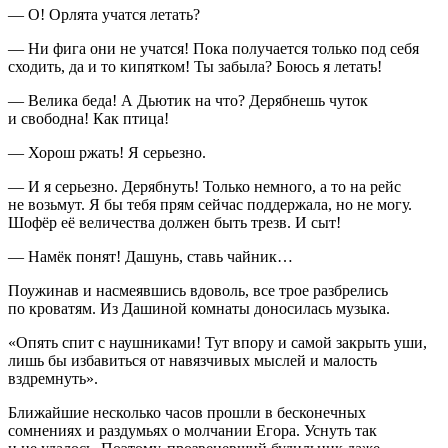
— О! Орлята учатся летать?
— Ни фига они не учатся! Пока получается только под себя
сходить, да и то кипятком! Ты забыла? Боюсь я летать!
— Велика беда! А Дьютик на что? Дерябнешь чуток
и свободна! Как птица!
— Хорош ржать! Я серьезно.
— И я серьезно. Дерябнуть! Только немного, а то на рейс
не возьмут. Я бы тебя прям сейчас поддержала, но не могу.
Шофёр её величества должен быть трезв. И сыт!
— Намёк понят! Дашунь, ставь чайник…
Поужинав и насмеявшись вдоволь, все трое разбрелись
по кроватям. Из Дашиной комнаты доносилась музыка.
«Опять спит с наушниками! Тут впору и самой закрыть уши,
лишь бы избавиться от навязчивых мыслей и малость
вздремнуть».
Ближайшие несколько часов прошли в бесконечных
сомнениях и раздумьях о молчании Егора. Уснуть так