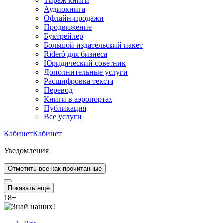
Тираж книги
Аудиокнига
Офлайн-продажи
Продвижение
Буктрейлер
Большой издательский пакет
Rideró для бизнеса
Юридический советник
Дополнительные услуги
Расшифровка текста
Перевод
Книги в аэропортах
Публикация
Все услуги
Кабинет
Кабинет
Уведомления
Отметить все как прочитанные
Показать ещё
18
+