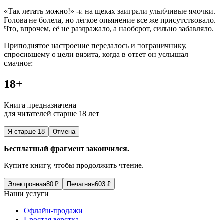
«Так летать можно!» -и на щеках заиграли улыбчивые ямочки.
Голова не болела, но лёгкое опьянение все же присутствовало.
Что, впрочем, её не раздражало, а наоборот, сильно забавляло.
Приподнятое настроение передалось и пограничнику,
спросившему о цели визита, когда в ответ он услышал
смачное:
18+
Книга предназначена
для читателей старше 18 лет
Я старше 18
Отмена
Бесплатный фрагмент закончился.
Купите книгу, чтобы продолжить чтение.
Электронная
80
₽
Печатная
603
₽
Наши услуги
Офлайн-продажи
Простая верстка