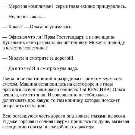
— Мерси за комплиман! -серые глаза ехидно прищурились.
— Не, но вы такая…
— Какая? — Ольга не унималась.
— Офисная что ли! Прям Гостстандарт, а не женщина.
Купальник явно разрядил бы обстановку. Может я подойду
в качестве советчика?
— Увольте и смотрите за дорогой!
— Да я то че? Я и смотрю куда надо.
Пауза повисла тишиной и разрядилась громким мужским
смехом. Машина остановилась на светофоре и в глаза
бросился лозунг одинокого баннера: ТЫ КРАСИВА! Ольга
решила, что это знак. И совершенно не собиралась
дочитывать про какую-то там клинику, которая поможет
исправить ситуацию.
Всю оставшуюся часть дороги она ловила глазами вывески.
И даже горячая и сочная шаурма пришлась по душе, вызывая
ассоциации совсем не съедобного характера.