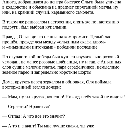
Анюта, добравшаяся до центра быстрее Ольги была уличена
в колдовстве и обыскана на предмет спрятанной метлы, ну
или, на крайний случай, карманного самолёта.
В таком же развеселом настроении, опять же по настоянию
подруги, был выбран купальник.
Правда, Ольга долго не шла на компромисс. Целый час
прошёл, прежде чем между «олькиным скафандром»
и «анькиными ниточками» победили последние.
По случаю такой победы был куплен изумительно розовый
чемодан, не менее розовые шлёпанцы, ну и так, с Анькиных
слов сущие мелочи: платье, пара сарафанчиков, немыслимо
зеленое парео и запредельно короткие шорты.
Дома, крутясь перед зеркалом в обновках, Оля поймала
восторженный взгляд дочери:
— Мам, ну ты крутяк, конечно! Никогда тебя такой не видела!
— Серьезно? Нравится?
— Отпад! А что все это значит?
— А то и значит! Ты мне лучше скажи, ты уже