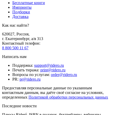
Бесплатные книги
Импринты
Подборки
Доставка
Как нас найти?
620027
,
Россия
,
г. Екатеринбург, а/я 313
Контактный телефон
:
8 800 500 11 67
Написать нам
Поддержка
:
support@ridero.ru
Печать тиража
:
print@ridero.ru
Вопросы по услугам
:
order@ridero.ru
PR
:
pr@ridero.ru
Предоставляя персональные данные по указанным
контактным данным, вы даёте своё согласие на условиях,
определенных
Политикой обработки персональных данных
Последние новости
Плюсы Rideró, ISBN в подарок, буктрейлеры, вебинары