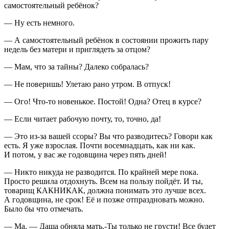
самостоятельный ребёнок?
— Ну есть немного.
— А самостоятельный ребёнок в состоянии прожить пару
недель без матери и приглядеть за отцом?
— Мам, что за тайны? Далеко собралась?
— Не поверишь! Улетаю рано утром. В отпуск!
— Ого! Что-то новенькое. Постой! Одна? Отец в курсе?
— Если читает рабочую почту, то, точно, да!
— Это из-за вашей ссоры? Вы что разводитесь? Говори как
есть. Я уже взрослая. Почти восемнадцать, как ни как.
И потом, у вас же годовщина через пять дней!
— Никто никуда не разводится. По крайней мере пока.
Просто решила отдохнуть. Всем на пользу пойдёт. И ты,
товарищ КАКНИКАК, должна понимать это лучше всех.
А годовщина, не срок! Её и позже отпраздновать можно.
Было бы что отмечать.
— Ма, — Даша обняла мать.-Ты только не грусти! Все будет