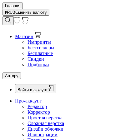
Главная
RUB
Сменить валюту
Магазин
Импринты
Бестселлеры
Бесплатные
Скидки
Подборки
Автору
Войти в аккаунт
Про-аккаунт
Редактор
Корректор
Простая верстка
Сложная верстка
Дизайн обложки
Иллюстрации