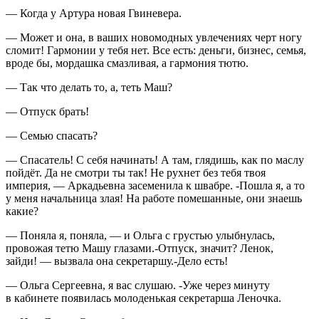
— Когда у Артура новая Гвиневера.
— Может и она, в ваших новомодных увлечениях черт ногу
сломит! Гармонии у тебя нет. Все есть: деньги, бизнес, семья,
вроде бы, мордашка смазливая, а гармония тютю.
— Так что делать то, а, теть Маш?
— Отпуск брать!
— Семью спасать?
— Спасатель! С себя начинать! А там, глядишь, как по маслу
пойдёт. Да не смотри ты так! Не рухнет без тебя твоя
империя, — Аркадьевна засеменила к швабре. -Пошла я, а то
у меня начальница злая! На работе помешанные, они знаешь
какие?
— Поняла я, поняла, — и Ольга с грустью улыбнулась,
провожая тетю Машу глазами.-Отпуск, значит? Ленок,
зайди! — вызвала она секретаршу.-Дело есть!
— Ольга Сергеевна, я вас слушаю. -Уже через минуту
в кабинете появилась молоденькая секретарша Леночка.