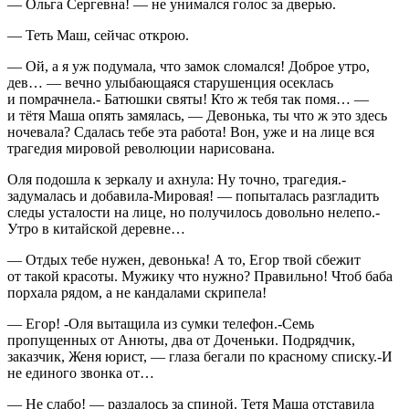
— Ольга Сергевна! — не унимался голос за дверью.
— Теть Маш, сейчас открою.
— Ой, а я уж подумала, что замок сломался! Доброе утро,
дев… — вечно улыбающаяся старушенция осеклась
и помрачнела.- Батюшки святы! Кто ж тебя так помя… —
и тётя Маша опять замялась, — Девонька, ты что ж это здесь
ночевала? Сдалась тебе эта работа! Вон, уже и на лице вся
трагедия мировой революции нарисована.
Оля подошла к зеркалу и ахнула: Ну точно, трагедия.-
задумалась и добавила-Мировая! — попыталась разгладить
следы усталости на лице, но получилось довольно нелепо.-
Утро в китайской деревне…
— Отдых тебе нужен, девонька! А то, Егор твой сбежит
от такой красоты. Мужику что нужно? Правильно! Чтоб баба
порхала рядом, а не кандалами скрипела!
— Егор! -Оля вытащила из сумки телефон.-Семь
пропущенных от Анюты, два от Доченьки. Подрядчик,
заказчик, Женя юрист, — глаза бегали по красному списку.-И
не единого звонка от…
— Не слабо! — раздалось за спиной. Тетя Маша отставила