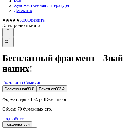
Все
Художественная литература
Детектив
5.0
6
Оценить
Электронная книга
Бесплатный фрагмент - Знай
наших!
Екатерина Самохина
Электронная
80
₽
Печатная
603
₽
Формат:
epub, fb2, pdfRead, mobi
Объем:
70
бумажных стр.
Подробнее
Пожаловаться