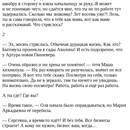
швабру в сторону и взяла начальницу за руку.-Я может
и не понимаю чего, но сдаётся мне, что ты не по работе тут
задержалась. Сколько мы знакомы? Лет восемь уже?! Лель,
ты ж сама говорила, что я тебе как мама, вот как маме
и рассказывай. Что стряслось?
2
— Эх, жизнь стряслась. Обычная дурацкая жизнь. Как это?
Бытовуха проникла в сады Авалона! И есть подозрение, что
у Артура новая Гвиневера.
— Очень образно и ни хрена не понятно! — тетя Маша
хихикнула. — Ну, раз юморить не разучилась, значит не все
потеряно. Я вот что тебе скажу. Посмотри на себя, только
внимательно. Да не в зеркало, там ты ничего не увидишь.
На жизнь свою посмотри! Работа, работа и ещё раз работа.
А ты где? Где вы?
— Время такое, — Оля начала было оправдываться, но Мария
Аркадьевна её перебила.
— Сергевна, а время-то идёт! И без тебя. Все бизнесы
строите! А кому он нужен, бизнес ваш, когда…