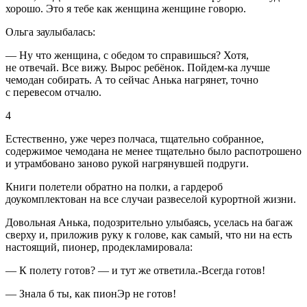
хорошо. Это я тебе как женщина женщине говорю.
Ольга заулыбалась:
— Ну что женщина, с обедом то справишься? Хотя,
не отвечай. Все вижу. Вырос ребёнок. Пойдем-ка лучше
чемодан собирать. А то сейчас Анька нагрянет, точно
с перевесом отчалю.
4
Естественно, уже через полчаса, тщательно собранное,
содержимое чемодана не менее тщательно было распотрошено
и утрамбовано заново рукой нагрянувшей подруги.
Книги полетели обратно на полки, а гардероб
доукомплектован на все случаи развеселой курортной жизни.
Довольная Анька, подозрительно улыбаясь, уселась на багаж
сверху и, приложив руку к голове, как самый, что ни на есть
настоящий, пионер, продекламировала:
— К полету готов? — и тут же ответила.-Всегда готов!
— Знала б ты, как пионЭр не готов!