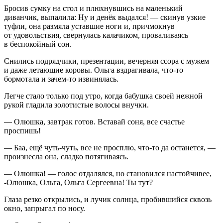
Бросив сумку на стол и плюхнувшись на маленький
диванчик, выпалила: Ну и денёк выдался! — скинув узкие
туфли, она размяла уставшие ноги и, причмокнув
от удовольствия, свернулась калачиком, проваливаясь
в беспокойный сон.
Снились подрядчики, презентации, вечерняя ссора с мужем
и даже летающие коровы. Ольга вздрагивала, что-то
бормотала и зачем-то извинялась.
Легче стало только под утро, когда бабушка своей нежной
рукой гладила золотистые волосы внучки.
— Олюшка, завтрак готов. Вставай соня, все счастье
проспишь!
— Баа, ещё чуть-чуть, все не просплю, что-то да останется, —
произнесла она, сладко потягиваясь.
— Олюшка! — голос отдалялся, но становился настойчивее,
-Олюшка, Ольга, Ольга Сергеевна! Ты тут?
Глаза резко открылись, и лучик солнца, пробившийся сквозь
окно, запрыгал по носу.