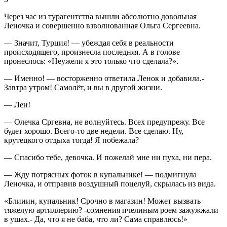
Через час из турагентства вышли абсолютно довольная
Леночка и совершенно взволнованная Ольга Сергеевна.
— Значит, Турция! — убеждая себя в реальности
происходящего, произнесла последняя. А в голове
пронеслось: «Неужели я это только что сделала?».
— Именно! — восторженно ответила Ленок и добавила.-
Завтра утром! Самолёт, и вы в другой жизни.
— Лен!
— Олечка Сргевна, не волнуйтесь. Всех предупрежу. Все
будет хорошо. Всего-то две недели. Все сделаю. Ну,
крутецкого отдыха тогда! Я побежала?
— Спасибо тебе, девочка. И пожелай мне ни пуха, ни пера.
— Жду потрясных фоток в купальнике! — подмигнула
Леночка, и отправив воздушный поцелуй, скрылась из вида.
«Блииин, купальник! Срочно в магазин! Может вызвать
тяжелую артиллерию? -сомнения пчелиным роем зажужжали
в ушах.- Да, что я не баба, что ли? Сама справлюсь!»