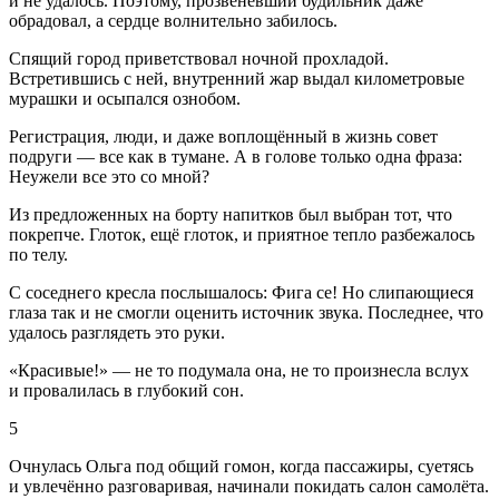
и не удалось. Поэтому, прозвеневший будильник даже
обрадовал, а сердце волнительно забилось.
Спящий город приветствовал ночной прохладой.
Встретившись с ней, внутренний жар выдал километровые
мурашки и осыпался ознобом.
Регистрация, люди, и даже воплощённый в жизнь совет
подруги — все как в тумане. А в голове только одна фраза:
Неужели все это со мной?
Из предложенных на борту напитков был выбран тот, что
покрепче. Глоток, ещё глоток, и приятное тепло разбежалось
по телу.
С соседнего кресла послышалось: Фига се! Но слипающиеся
глаза так и не смогли оценить источник звука. Последнее, что
удалось разглядеть это руки.
«Красивые!» — не то подумала она, не то произнесла вслух
и провалилась в глубокий сон.
5
Очнулась Ольга под общий гомон, когда пассажиры, суетясь
и увлечённо разговаривая, начинали покидать салон самолёта.