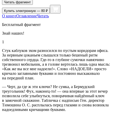
Читать фрагмент
Купить
электронную — 80 ₽
О книге
Оглавление
Читать
Бесплатный фрагмент
Знай наших!
1
Стук каблуков эхом разносился по пустым коридорам офиса.
За нервным цоканьем слышался только бешеный ритм
собственного сердца. Где-то в глубине сумочки навязчиво
трезвонил мобильник, а в голове вертелась лишь одна мысль:
«Как же вы все мне надоели!». Слово «НАДОЕЛИ» просто
кричало заглавными буквами и постоянно выскакивало
на передний план.
— Черт, да где ж эти ключи? Не сумка, а Бермудский
треугольник! Фух, наконец-то! — она впервые за этот вечер
позволила себе улыбнуться, поворачивая найдённый ключ
в замочной скважине. Табличка с надписью Ген. директор
Тимошина О. С. расплылась перед глазами и снова возникла
надоедливыми кричащими буквами.