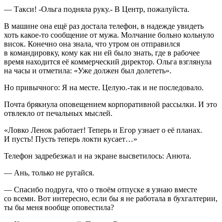
— Такси! -Ольга подняла руку.- В Центр, пожалуйста.
В машине она ещё раз достала телефон, в надежде увидеть
хоть какое-то сообщение от мужа. Молчание больно кольнуло
висок. Конечно она знала, что утром он отправился
в командировку, кому как ни ей было знать, где в рабочее
время находится её коммерческий директор. Ольга взглянула
на часы и отметила: «Уже должен был долететь».
Но привычного: Я на месте. Целую.-так и не последовало.
Почта брякнула оповещением корпоративной рассылки. И это
отвлекло от печальных мыслей.
«Ловко Ленок работает! Теперь и Егор узнает о её планах.
И пусть! Пусть теперь локти кусает…»
Телефон задребезжал и на экране высветилось: Анюта.
— Ань, только не ругайся.
— Спасибо подруга, что о твоём отпуске я узнаю вместе
со всеми. Вот интересно, если бы я не работала в бухгалтерии,
ты бы меня вообще оповестила?