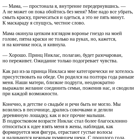
— Мама, — простонала я, внутренне передернувшись. —
А не может он пока обойтись без меня? Мне надо все убрать,
смыть краску, причесаться и одеться, а это не пять минут.
К маскараду я спущусь, честное слово.
Мама окинула цепким взглядом воронье гнездо на моей
голове, пятна краски не только на руках, но, кажется,
и на кончике носа, и кивнула.
— Хорошо. Принц Никлас, полагаю, будет разочарован,
но переживет. Ожидание только подогревает чувства.
Как раз из-за принца Никласа мне категорически не хотелось
присутствовать на обеде. Он родился на полтора года раньше
меня. Наши матери, близкие подруги, неоднократно
выражали желание соединить семьи, поженив нас, и сводили
при каждой возможности.
Конечно, в детстве о свадьбе и речи быть не могло. Мы
возились в песочнице, дрались совочками и делили
деревянную лошадку, как и все прочие малыши.
В подростковом возрасте Никлас стал более благосклонно
относиться к идее взять меня в жены, наблюдая, как
формируется моя фигура, отрастают густые волосы
и наливаются нежным румянцем щеки. С прошлого года,