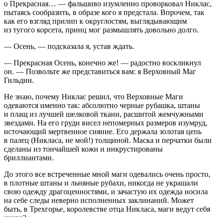
о Прекрасная… — фальшиво изумленно проворковал Никлас,
пытаясь сообразить, в образе кого я предстала. Впрочем, так
как его взгляд прилип к округлостям, выглядывающим
из тугого корсета, принц мог размышлять довольно долго.
— Осень, — подсказала я, устав ждать.
— Прекрасная Осень, конечно же! — радостно воскликнул
он. — Позвольте же представиться вам: я Верховный Маг
Гильдии.
Не знаю, почему Никлас решил, что Верховные Маги
одеваются именно так: абсолютно черные рубашка, штаны
и плащ из лучшей шелковой ткани, расшитой жемчужными
звездами. На его груди висел непомерных размеров изумруд,
источающий мертвенное сияние. Его держала золотая цепь
в палец (Никласа, не мой!) толщиной. Маска и перчатки были
сделаны из тончайшей кожи и инкрустированы
бриллиантами.
До этого все встреченные мной маги одевались очень просто,
в плотные штаны и льняные рубахи, никогда не украшали
свою одежду драгоценностями, и зачастую их одежда носила
на себе следы неверно исполненных заклинаний. Может
быть, в Трехгорье, королевстве отца Никласа, маги ведут себя