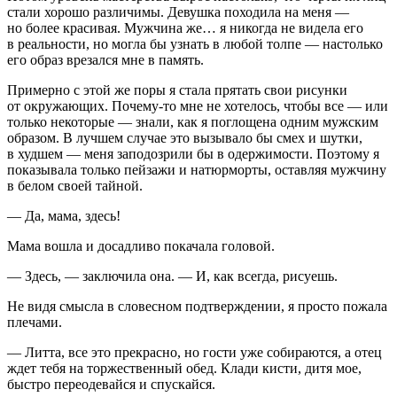
стали хорошо различимы. Девушка походила на меня —
но более красивая. Мужчина же… я никогда не видела его
в реальности, но могла бы узнать в любой толпе — настолько
его образ врезался мне в память.
Примерно с этой же поры я стала прятать свои рисунки
от окружающих. Почему-то мне не хотелось, чтобы все — или
только некоторые — знали, как я поглощена одним мужским
образом. В лучшем случае это вызывало бы смех и шутки,
в худшем — меня заподозрили бы в одержимости. Поэтому я
показывала только пейзажи и натюрморты, оставляя мужчину
в белом своей тайной.
— Да, мама, здесь!
Мама вошла и досадливо покачала головой.
— Здесь, — заключила она. — И, как всегда, рисуешь.
Не видя смысла в словесном подтверждении, я просто пожала
плечами.
— Литта, все это прекрасно, но гости уже собираются, а отец
ждет тебя на торжественный обед. Клади кисти, дитя мое,
быстро переодевайся и спускайся.