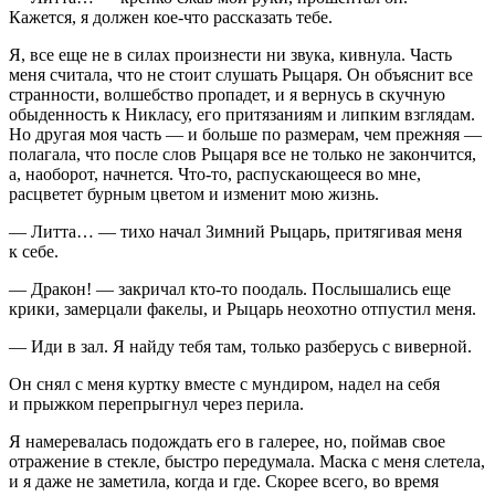
Кажется, я должен кое-что рассказать тебе.
Я, все еще не в силах произнести ни звука, кивнула. Часть
меня считала, что не стоит слушать Рыцаря. Он объяснит все
странности, волшебство пропадет, и я вернусь в скучную
обыденность к Никласу, его притязаниям и липким взглядам.
Но другая моя часть — и больше по размерам, чем прежняя —
полагала, что после слов Рыцаря все не только не закончится,
а, наоборот, начнется. Что-то, распускающееся во мне,
расцветет бурным цветом и изменит мою жизнь.
— Литта… — тихо начал Зимний Рыцарь, притягивая меня
к себе.
— Дракон! — закричал кто-то поодаль. Послышались еще
крики, замерцали факелы, и Рыцарь неохотно отпустил меня.
— Иди в зал. Я найду тебя там, только разберусь с виверной.
Он снял с меня куртку вместе с мундиром, надел на себя
и прыжком перепрыгнул через перила.
Я намеревалась подождать его в галерее, но, поймав свое
отражение в стекле, быстро передумала. Маска с меня слетела,
и я даже не заметила, когда и где. Скорее всего, во время