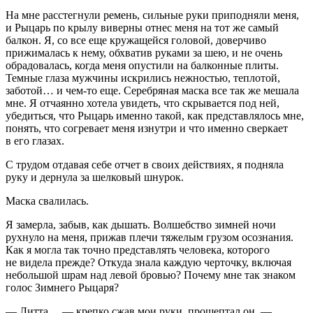
На мне расстегнули ремень, сильные руки приподняли меня,
и Рыцарь по крылу виверны отнес меня на тот же самый
балкон. Я, со все еще кружащейся головой, доверчиво
прижималась к нему, обхватив руками за шею, и не очень
обрадовалась, когда меня опустили на балконные плиты.
Темные глаза мужчины искрились нежностью, теплотой,
заботой… и чем-то еще. Серебряная маска все так же мешала
мне. Я отчаянно хотела увидеть, что скрывается под ней,
убедиться, что Рыцарь именно такой, как представлялось мне,
понять, что согревает меня изнутри и что именно сверкает
в его глазах.
С трудом отдавая себе отчет в своих действиях, я подняла
руку и дернула за шелковый шнурок.
Маска свалилась.
Я замерла, забыв, как дышать. Волшебство зимней ночи
рухнуло на меня, прижав плечи тяжелым грузом осознания.
Как я могла так точно представлять человека, которого
не видела прежде? Откуда знала каждую черточку, включая
небольшой шрам над левой бровью? Почему мне так знаком
голос Зимнего Рыцаря?
— Литта… — крепко сжав мои руки, прошептал он. —