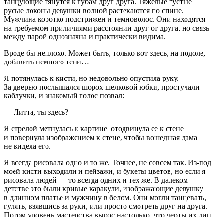
танцующие тянутся к губам друг друга. Тяжелые густые
русые локоны девушки волной растекаются по спине.
Мужчина коротко подстрижен и темноволос. Они находятся
на требуемом приличиями расстоянии друг от друга, но связь
между парой однозначна и практически видима.
Вроде бы неплохо. Может быть, только вот здесь, на подоле,
добавить немного тени…
Я потянулась к кисти, но недовольно опустила руку.
За дверью послышался шорох шелковой юбки, простучали
каблучки, и знакомый голос позвал:
— Литта, ты здесь?
Я стрелой метнулась к картине, отодвинула ее к стене
и повернула изображением к стене, чтобы вошедшая дама
не видела его.
Я всегда рисовала одно и то же. Точнее, не совсем так. Из-под
моей кисти выходили и пейзажи, и букеты цветов, но если я
рисовала людей — то всегда одних и тех же. В далеком
детстве это были кривые каракули, изображающие девушку
в длинном платье и мужчину в белом. Они могли танцевать,
гулять, взявшись за руки, или просто смотреть друг на друга.
Потом уровень мастерства вырос настолько, что черты их лиц