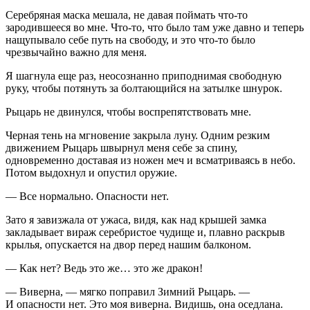
Серебряная маска мешала, не давая поймать что-то
зародившееся во мне. Что-то, что было там уже давно и теперь
нащупывало себе путь на свободу, и это что-то было
чрезвычайно важно для меня.
Я шагнула еще раз, неосознанно приподнимая свободную
руку, чтобы потянуть за болтающийся на затылке шнурок.
Рыцарь не двинулся, чтобы воспрепятствовать мне.
Черная тень на мгновение закрыла луну. Одним резким
движением Рыцарь швырнул меня себе за спину,
одновременно доставая из ножен меч и всматриваясь в небо.
Потом выдохнул и опустил оружие.
— Все нормально. Опасности нет.
Зато я завизжала от ужаса, видя, как над крышей замка
закладывает вираж серебристое чудище и, плавно раскрыв
крылья, опускается на двор перед нашим балконом.
— Как нет? Ведь это же… это же дракон!
— Виверна, — мягко поправил Зимний Рыцарь. —
И опасности нет. Это моя виверна. Видишь, она оседлана.