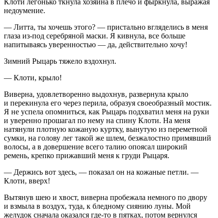
Клоти легонько ткнула хозяина в плечо и фыркнула, выражая
недоумение.
— Литта, ты хочешь этого? — пристально вгляделись в меня
глаза из-под серебряной маски. Я кивнула, все больше
напитываясь уверенностью — да, действительно хочу!
Зимний Рыцарь тяжело вздохнул.
— Клоти, крыло!
Виверна, удовлетворенно выдохнув, развернула крыло
и перекинула его через перила, образуя своеобразный мостик.
Я не успела опомниться, как Рыцарь подхватил меня на руки
и уверенно прошагал по нему на спину Клоти. На меня
натянули плотную кожаную куртку, вынутую из переметной
сумки, на голову лег такой же шлем, безжалостно примявший
волосы, а в довершение всего талию опоясал широкий
ремень, крепко прижавший меня к груди Рыцаря.
— Держись вот здесь, — показал он на кожаные петли. —
Клоти, вверх!
Вытянув шею и хвост, виверна пробежала немного по двору
и взмыла в воздух, туда, к бледному сиянию луны. Мой
желудок сначала оказался где-то в пятках, потом вернулся