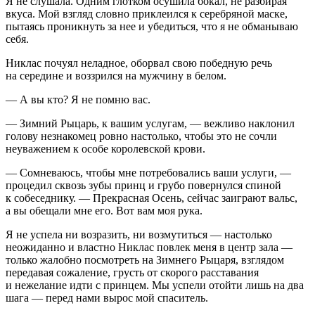
Я не слушала. Одним глотком осушила бокал, не разбирая
вкуса. Мой взгляд словно приклеился к серебряной маске,
пытаясь проникнуть за нее и убедиться, что я не обманываю
себя.
Никлас почуял неладное, оборвал свою победную речь
на середине и воззрился на мужчину в белом.
— А вы кто? Я не помню вас.
— Зимний Рыцарь, к вашим услугам, — вежливо наклонил
голову незнакомец ровно настолько, чтобы это не сочли
неуважением к особе королевской крови.
— Сомневаюсь, чтобы мне потребовались ваши услуги, —
процедил сквозь зубы принц и грубо повернулся спиной
к собеседнику. — Прекрасная Осень, сейчас заиграют вальс,
а вы обещали мне его. Вот вам моя рука.
Я не успела ни возразить, ни возмутиться — настолько
неожиданно и властно Никлас повлек меня в центр зала —
только жалобно посмотреть на Зимнего Рыцаря, взглядом
передавая сожаление, грусть от скорого расставания
и нежелание идти с принцем. Мы успели отойти лишь на два
шага — перед нами вырос мой спаситель.