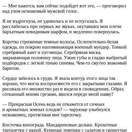
— Мне кажется, вам сейчас подойдет вот это, — проговорил
над ухом незнакомый мужской голос.
Я не вздрогнула, не удивилась и не испугалась. Я
расслабилась при первых же звуках, окутавших мои плечи
бархатным невидимым шарфом, и медленно повернулась.
Коротко стриженые темные волосы. Ослепительно-белая
одежда, по покрою напоминающая военный мундир. Тонкий
серебряный кант и пуговицы. Серебряная маска,
закрывающая половину лица. Узкие губы и гладко выбритый
подбородок с легкой тенью синевы. Чем-то смутно знакомый
баритон.
Сердце забилось в груди. Я знала контур этого лица так
хорошо, что могла воспроизвести его с закрытыми глазами. Я
рисовала его множество раз и видела в сновидениях. Образ,
сотканный моими грезами, явился передо мной наяву?
— Прекрасная Осень ведь не откажется от сочных
и ароматных земных плодов? — чарующе улыбнулся
незнакомец, протягивая мне тарелочку.
Кисточка винограда. Мандариновые дольки. Крохотные
тарталетки с икрой. Куриные ломтики с салатом и свернутые