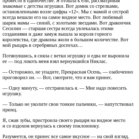
провести в одиночестве. Я отошла к ели, рассматривая
знакомые с детства игрушки. Вот домик со стрелками,
остановленными возле цифры «12». Мы с мамой и сестрой
всегда вешали его на самое видное место. Вот любимый
шарик мамы — синий, с золотыми звездами. Вот дракончик
Сесилии — старшая сестра всегда увлекалась этими
созданиями и даже замуж вышла за короля горного
королевства, где драконы жили в большом количестве. Вот
мой рыцарь в серебряных доспехах…
Потянувшись, я сняла с ветки игрушку и едва не выронила
ее — под локоть меня взял вернувшийся Никлас.
— Осторожно, не упадите, Прекрасная Осень, — озабоченно
проговорил он. — Вот, смотрите, что я вам принес.
— Одну минуту, — отстранилась я. — Мне надо повесить
игрушку.
— Только не уколите свои тонкие пальчики, — напутствовал
принц.
Я, сжав зубы, пристроила своего рыцаря на видное место
и со вздохом вернулась к своему поклоннику.
Разумеется, он принес все самое вкусное — на свой взгляд.