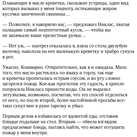
Плавающие в масле креветки, скользкие устрицы, один вид
которых вызывал у меня тошноту, истекающие жиром
кусочки запеченной свинины…
— Позвольте, я накормлю вас, — предложил Никлас, хватая
пальцами самый неаппетитный кусок, — чтобы вы
не запачкали ваши прелестные ручки…
— Нет уж, — наотрез отказалась я, взяла со стола двузубую
вилочку, наколола на нее маленькую креветку и храбро сунула
в рот.
Ужасно. Кошмарно. Отвратительно, как я и ожидала. Мало
того, что масло растеклось по языку и горлу, так еще
и креветка пропиталась острым соусом, и во рту словно
загорелся пожар. Кое-как проглотив эту гадость, я хрипло
попросила Никласа принести воды. Он не выразил
энтузиазма, возможно, посчитав, что это способ отделаться
от него, но после второй, более настойчивой просьбы все-
таки сунул мне в руки тарелку и убыл.
Первым делом я избавилась от ядовитой еды, отставив
блюдце подальше на стол. Вторым — обвела взглядом
предлагаемые блюда, пытаясь найти, что может потушить
пожар у меня внутри.