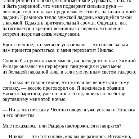
защищенной от любого, кто посмеет мне угрожать. Порхать
и быть уверенной, что меня поддержат сильные руки —
лежащие точно так, как предписывает этикет, на талии и моей
ладони. Нравилось тепло мужской ладони, кажущейся такой
знакомой. Вдыхать притягательный аромат. Ощущать, как
натягивается и крепнет возникшая с первого мгновения
встречи незримая связь между нами.
Единственное, что меня не устраивало — что после вальса
нам придется расстаться, и меня перехватит Никлас.
Словно бы прочитав мои мысли, на последних тактах Зимний
Рыцарь оказался на периферии танцующих и увел меня
из большой парадной залы в залитую лунным светом галерею.
— Только не говорите мне, что хотели бы вернуться к тому
сопляку, — весело проговорил он. Я нежилась в обаянии
мягкого баритона, уже полностью отдавшись волшебству,
окутавшему меня этой ночью.
— Ни за что не скажу. Честно говоря, я уже устала от Никласа
и его общества.
Мне показалось, или Рыцарь насторожился и напрягся?
— Никлас — это тот сопляк, как вы выразились. Возможно,