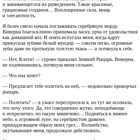
и занимающегося их разведением. Такие красивые,
грациозные создания… Воплощенные сила, мощь
и элегантность.
Я более смело начала поглаживать серебряную морду.
Виверна благосклонно принимала ласку, урча от удовольствия
как домашний кот. И опять испугала меня, когда вдруг
прикусила зубами белый мундир — совсем легко, огромные
зубы даже не проткнули толстую ткань — и потянула к себе.
— Нет, Клоти! — сурово приказал Зимний Рыцарь. Виверна,
не подчинившись, потянула меня сильнее.
— Что она хочет?
— Предлагает тебе полетать на ней, — недовольно проворчал
рыцарь.
— Полетать? — в ужасе переспросила я, но тут же осознала,
что хочу этого. Да, это совершенно жутко, неподобающе
и неприлично, но такую заманчиво… Подняться в зимнее
небо, к огромной луне, на серебристом драконе,
принадлежащем образу моих грез… Волшебство,
окутывающее меня, продолжало действовать.