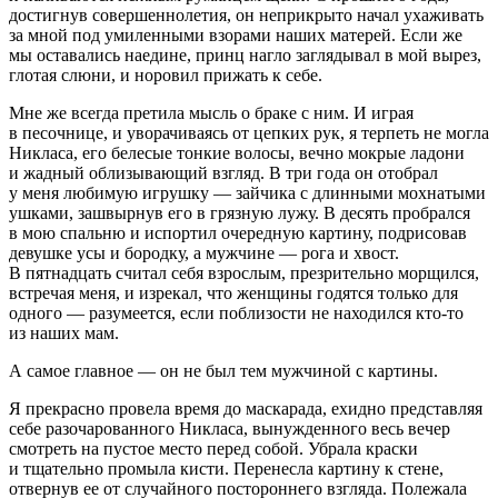
достигнув совершеннолетия, он неприкрыто начал ухаживать
за мной под умиленными взорами наших матерей. Если же
мы оставались наедине, принц нагло заглядывал в мой вырез,
глотая слюни, и норовил прижать к себе.
Мне же всегда претила мысль о браке с ним. И играя
в песочнице, и уворачиваясь от цепких рук, я терпеть не могла
Никласа, его белесые тонкие волосы, вечно мокрые ладони
и жадный облизывающий взгляд. В три года он отобрал
у меня любимую игрушку — зайчика с длинными мохнатыми
ушками, зашвырнув его в грязную лужу. В десять пробрался
в мою спальню и испортил очередную картину, подрисовав
девушке усы и бородку, а мужчине — рога и хвост.
В пятнадцать считал себя взрослым, презрительно морщился,
встречая меня, и изрекал, что женщины годятся только для
одного — разумеется, если поблизости не находился кто-то
из наших мам.
А самое главное — он не был тем мужчиной с картины.
Я прекрасно провела время до маскарада, ехидно представляя
себе разочарованного Никласа, вынужденного весь вечер
смотреть на пустое место перед собой. Убрала краски
и тщательно промыла кисти. Перенесла картину к стене,
отвернув ее от случайного постороннего взгляда. Полежала