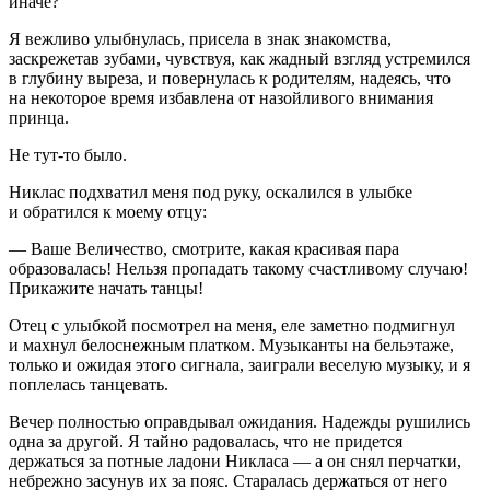
иначе?
Я вежливо улыбнулась, присела в знак знакомства,
заскрежетав зубами, чувствуя, как жадный взгляд устремился
в глубину выреза, и повернулась к родителям, надеясь, что
на некоторое время избавлена от назойливого внимания
принца.
Не тут-то было.
Никлас подхватил меня под руку, оскалился в улыбке
и обратился к моему отцу:
— Ваше Величество, смотрите, какая красивая пара
образовалась! Нельзя пропадать такому счастливому случаю!
Прикажите начать танцы!
Отец с улыбкой посмотрел на меня, еле заметно подмигнул
и махнул белоснежным платком. Музыканты на бельэтаже,
только и ожидая этого сигнала, заиграли веселую музыку, и я
поплелась танцевать.
Вечер полностью оправдывал ожидания. Надежды рушились
одна за другой. Я тайно радовалась, что не придется
держаться за потные ладони Никласа — а он снял перчатки,
небрежно засунув их за пояс. Старалась держаться от него