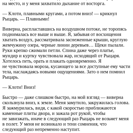
на место, и у меня захватило дыхание от восторга.
— Клоти, плавными кругами, а потом вниз! — крикнул
Рыцарь. — Плавными!
Виверна, распластавшись на воздушном потоке, не торопясь
поднималась все выше и выше. Я, забывая от восхищения
хватать воздух, рассматривала заснеженные крыши, круглую
жемчужину озера, черные линии деревьев… Щеки пылали.
Руки крепко сжимали петли. Спина даже через платье,
мундир и куртку чувствовала жар, исходящий от Рыцаря.
Хотелось петь, орать и плакать одновременно. Я
не чувствовала мороза, кусающего за все доступные ему части
тела, наслаждаясь новыми ощущениями. Зато о нем помнил
Рыцарь.
— Клоти! Вниз!
Быстро — даже слишком быстро, на мой взгляд — виверна
скользнула вниз, к земле. Меня замутило, закружилась голова.
Я зажмурилась, видя, с какой скоростью приближаются
каменные плиты двора, и зажала рот рукой, чтобы
не завизжать, иначе в следующий раз Рыцарь не возьмет меня
в полет. У меня не возникало и тени сомнения, что
следующий раз непременно наступит.