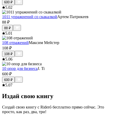
600
₽
5.0
2
1011 упражнений со скакалкой
Артем Патрикеев
88
₽
88
₽
5.0
1
108 отражений
Максим Мейстер
108
₽
108
₽
5.0
6
10 опор для бизнеса
J. Ti
600
₽
600
₽
5.0
7
Издай свою книгу
Создай свою книгу с Rideró бесплатно прямо сейчас. Это
просто, как раз, два, три!