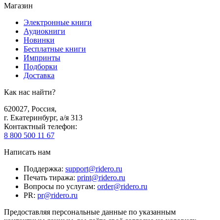
Магазин
Электронные книги
Аудиокниги
Новинки
Бесплатные книги
Импринты
Подборки
Доставка
Как нас найти?
620027
,
Россия
,
г. Екатеринбург, а/я 313
Контактный телефон
:
8 800 500 11 67
Написать нам
Поддержка
:
support@ridero.ru
Печать тиража
:
print@ridero.ru
Вопросы по услугам
:
order@ridero.ru
PR
:
pr@ridero.ru
Предоставляя персональные данные по указанным