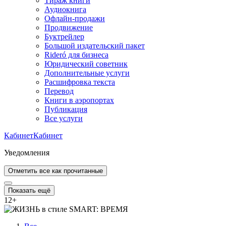
Тираж книги
Аудиокнига
Офлайн-продажи
Продвижение
Буктрейлер
Большой издательский пакет
Rideró для бизнеса
Юридический советник
Дополнительные услуги
Расшифровка текста
Перевод
Книги в аэропортах
Публикация
Все услуги
Кабинет
Кабинет
Уведомления
Отметить все как прочитанные
Показать ещё
12
+