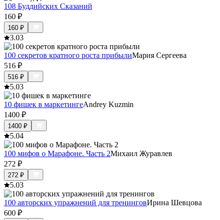
108 Буддийских Сказаний
160
₽
160
₽
3.0
3
100 секретов кратного роста прибыли
Мария Сергеева
516
₽
516
₽
5.0
3
10 фишек в маркетинге
Andrey Kuzmin
1400
₽
1400
₽
5.0
4
100 мифов о Марафоне. Часть 2
Михаил Журавлев
272
₽
272
₽
5.0
3
100 авторских упражнений для тренингов
Ирина Шевцова
600
₽