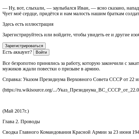
— Ну, вот, слыхали, — заулыбался Иван, — ясно сказано, напад
Чует моё сердце, придётся и нам малость нашим браткам солда
Здесь есть иллюстрация
Зарегистрируйтесь или войдите, чтобы увидеть ее и другие из
Зарегистрироваться
Есть аккаунт?
Войти
Все безропотно принялись за работу, которую закончили с зака
мужиков ждали повестки о призыве в армию.
Справка:
Указом Президиума Верховного Совета СССР от 22 ию
(https://ru.wikisource.org/.../Указ_Президиума_ВС_СССР_от_22
(Май 2017г.)
Глава 2. Проводы
Сводка Главного Командования Красной Армии за 23 июня 194