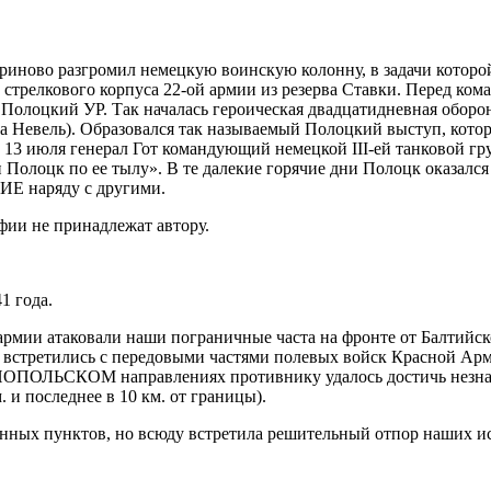
риново разгромил немецкую воинскую колонну, в задачи которой
62 стрелкового корпуса 22-ой армии из резерва Ставки. Перед
и Полоцкий УР. Так началась героическая двадцатидневная оборо
у на Невель). Образовался так называемый Полоцкий выступ, кот
, 13 июля генерал Гот командующий немецкой III-ей танковой 
 Полоцк по ее тылу». В те далекие горячие дни Полоцк оказалс
Е наряду с другими.
фии не принадлежат автору.
1 года.
армии атаковали наши пограничные часта на фронте от Балтийск
а встретились с передовыми частями полевых войск Красной Ар
ЛЬСКОМ направлениях противнику удалось достичь незначит
последнее в 10 км. от границы).
ённых пунктов, но всюду встретила решительный отпор наших и