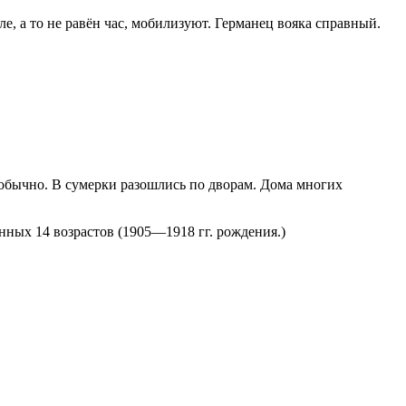
е, а то не равён час, мобилизуют. Германец вояка справный.
м обычно. В сумерки разошлись по дворам. Дома многих
нных 14 возрастов (1905—1918 гг. рождения.)