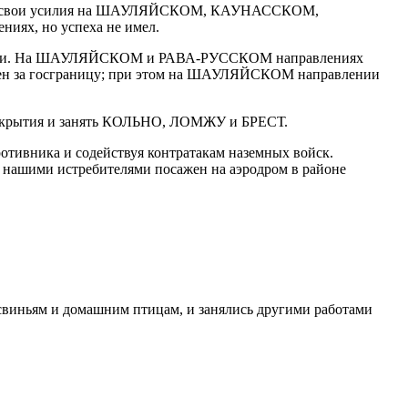
лавные свои усилия на ШАУЛЯЙСКОМ, КАУНАССКОМ,
 но успеха не имел.
рями. На ШАУЛЯЙСКОМ и РАВА-РУССКОМ направлениях
рошен за госграницу; при этом на ШАУЛЯЙСКОМ направлении
икрытия и занять КОЛЬНО, ЛОМЖУ и БРЕСТ.
отивника и содействуя контратакам наземных войск.
т нашими истребителями посажен на аэродром в районе
 свиньям и домашним птицам, и занялись другими работами