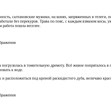
ость, салтановские мужики, на конях, запряженных в телеги, п
аботали без перекуров. Трава по пояс, с каждым взмахом косы,
м работа пошла веселее.
ображения
 погрузилась в томительную дремоту. Всё живое попряталось в 
овать к воде.
у и расположиться под кроной раскидистого дуба, величаво к
рас
ображения