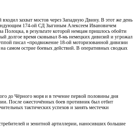
 входил захват мостов через Западную Двину. В этот же день
 командующим 174-ой СД Зыгиным Алексеем Ивановичем
на Полоцка, в результате которой немцам пришлось обойти
орый долгое время сковывал 8-мь немецких дивизий и угрожал
группой писал «продвижение 18-ой моторизованной дивизии
я на самом острие боевых действий. В оперативных сводках
ого до Чёрного моря и в течение первой половины дня
мии. После ожесточённых боев противник был отбит
ельных тактических успехов и занять местечки
стребителей и зенитной артиллерии, наносивших большие