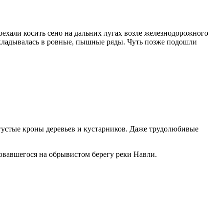
оехали косить сено на дальних лугах возле железнодорожного
 укладывалась в ровные, пышные ряды. Чуть позже подошли
густые кроны деревьев и кустарников. Даже трудолюбивые
ов
авшегося на обрывистом берегу реки Навли.