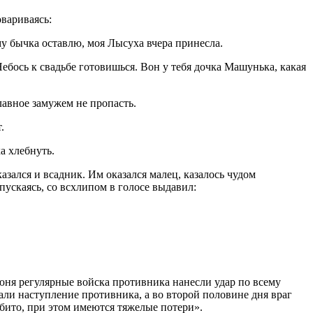
овариваясь:
у бычка оставлю, моя Лысуха вчера принесла.
бось к свадьбе готовишься. Вон у тебя дочка Машунька, какая
авное замужем не пропасть.
.
а хл
ебнуть
.
зался и всадник. Им оказался малец, казалось чудом
ускаясь, со всхлипом в голосе выдавил:
юня регулярные войска противника нанесли удар по всему
ли наступление противника, а во второй половине дня враг
бито, при этом имеются тяжелые потери».