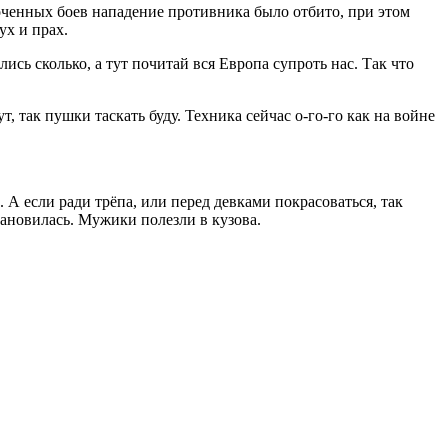
оченных боев нападение противника было отбито, при этом
х и прах.
ь сколько, а тут почитай вся Европа супроть нас. Так что
, так пушки таскать буду. Техника сейчас о-го-го как на войне
 А если ради трёпа, или перед девками пок
расов
аться, так
ановилась. Мужики полезли в кузова.