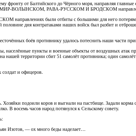
 всему фронту от Балтийского до Чёрного моря, направляя г
ВОЛЫНСКОМ, РАВА-РУССКОМ И БРОДСКОМ направлениях,
ОМ направлениях были отбиты с большими для него поте
рой половине дня контратаками наших войск был разбит и отб
чённых боёв противнику удалось потеснить наши части пр
ы, населённые пункты и военные объекты от воздушных атак пр
 на нашей территории сбит 51 самолёт противника; один самолё
х солдат и офицеров.
ь. Хозяйки подоили коров и выгнали на пастбище. Задали корма
алко. В восемь часов народ потянулся к Сельскому совету.
ь:
ьян Изотов, — ох много беды наделает…