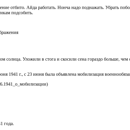
ение отбито. Айда работать. Нонча надо поднажать. Убрать побол
тикам подсобить.
ображения
том солнца. Уложили в стога и скосили сена гораздо больше, че
ня 1941 г., с 23 июня была объявлена мобилизация военнообяза
.06.1941_о_мобилизации)
1 года.