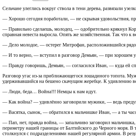
Сельчане улеглись вокруг ствола в тени дерева, развязали узел
— Хорошо сегодня поработали, — не скрывая удовольствия, про
— Правильно сделаешь, молодец, — одобрительно крякнул Корн
справная невеста выросла. Опять же хозяйственная. Так что к в
— Дело молодое, — остерег Митрофан, расположившийся рядом,
— И то верно, — вступил в разговор Демьян, — при хорошем ур
— Правду говоришь, Демьян, — согласился Иван, — куда ей спе
Разговор угас из-за приближающегося лошадиного топота. Мужи
удерживавшийся на бешено скачущим жеребце. К удивлению вск
— Люди, беда… Война!!! Немцы к нам идут.
— Как война? — удивлённо заговорили мужики, — ведь пред
— Васятка, сынок, — обратился к мальчишке Иван, — а ты час
— Пап, нет, правда война, — запальчиво заговорил мальчишка,
периметру нашей границы от Балтийского до Черного моря. В 
столкнулся с подразделениями нашей регулярной армии. В резу