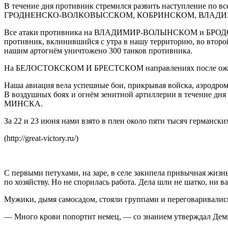
В течение дня противник стремился развить наступление по
ГРОДНЕНСКО-ВОЛКОВЫССКОМ, КОБРИНСКОМ, ВЛАДИМИР-
Все атаки противника на ВЛАДИМИР-ВОЛЫНСКОМ и БРОДСК
противник, вклинившийся с утра в нашу территорию, во вто
нашим артогнём уничтожено 300 танков противника.
На БЕЛОСТОКСКОМ И БРЕСТСКОМ направлениях после ожесто
Наша авиация вела успешные бои, прикрывая войска, аэродром
В воздушных боях и огнём зенитной артиллерии в течение дня
МИНСКА.
За 22 и 23 июня нами взято в плен около пяти тысяч германски
(http://great-victory.ru/)
С первыми петухами, на заре, в селе закипела привычная жизн
по хозяйству. Но не спорилась работа. Дела шли не шатко, ни в
Мужики, дымя самосадом, стояли группами и переговаривалис
— Много крови попортит немец, — со знанием утверждал Дем