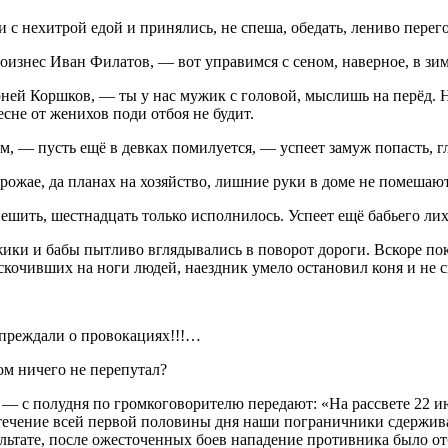
ки с нехитрой едой и принялись, не спеша, обедать, лениво перег
изнес Иван Филатов, — вот управимся с сеном, наверное, в зим
ей Коршков, — ты у нас мужик с головой, мыслишь на перёд. Не
есне от женихов поди отбоя не будит.
 — пусть ещё в девках помилуется, — успеет замуж попасть, гл
ожае, да планах на хозяйство, лишние руки в доме не помешают
шить, шестнадцать только исполнилось. Успеет ещё бабьего лих
ки и бабы пытливо вглядывались в поворот дороги. Вскоре пока
очивших на ноги людей, наездник умело остановил коня и не сп
упреждали о
провок
ациях!!!…
ом ничего не перепутал?
 — с полудня по громкоговорителю передают: «На рассвете 22 и
течение всей первой половины дня наши пограничники сдержива
льтате, после ожесточенных боев нападение противника было от