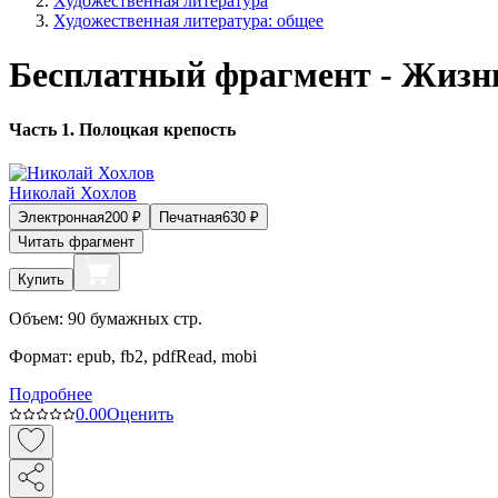
Художественная литература
Художественная литература: общее
Бесплатный фрагмент - Жизнь
Часть 1. Полоцкая крепость
Николай Хохлов
Электронная
200
₽
Печатная
630
₽
Читать фрагмент
Купить
Объем:
90
бумажных стр.
Формат:
epub, fb2, pdfRead, mobi
Подробнее
0.0
0
Оценить