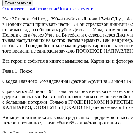
Пожаловаться
О книге
отзывы
Оглавление
Читать фрагмент
Уже 27 июня 1941 года 390–й гаубичный полк 17-ой СД у д. Фа
в Полоцк стали прибывать части 174-ой стрелковой дивизии 
ставилась задача оборонять рубеж Дисна — Улла, в том числе 
Полоцк с юга (через Уллу на Витебск) и с севера (через Дисн
тылам наступающих на восток частям вермахта. Так, например
от Уллы на Городок было задержано ударом гарнизона крепости
того времени не единожды звучало ПОЛОЦКОЕ НАПРАВЛЕНИ
Все герои и события в книге вымышлены. Картинки и фотогра
Глава 1. Покос
Сводка Главного Командования Красной Армии за 22 июня 194
С рассветом 22 июня 1941 года регулярные войска германской 
сдерживались ими. Во второй половине дня германские войск
с большими потерями. Только в ГРОДНЕНСКОМ И КРИСТЫНОПО
КАЛЬВАРИЯ, СТОЯНУВ и ЦЕХАНОВЕЦ (первые два в 15 км. и 
Авиация противника атаковала ряд наших аэродромов и насел
потери противнику. Нами сбито 65 самолётов противника.
(http://great-victory.ru/)