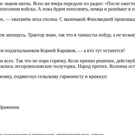
е лыком шиты. Ясно же вчера передали по радио: «После ожест
олним войска. А пока будем пополнять, немца и разобьют в пу
, — хватанём лиха сполна. С маленькой Финляндией провошкалис
 запишусь. Трактор знаю, так что в танкисты пойду, а не возьмут
м подзатыльником Корней Каршков, — а кто тут останется?
всех. Так что не пори горячку. Коли принял решение, действуй.
азались леспромхозовские полуторки. Народ притих. Колонна ост
овку, подмигнул сельскому гармонисту и крикнул:
ображения
у сельчанами и машинами, пританцовывая, запел: