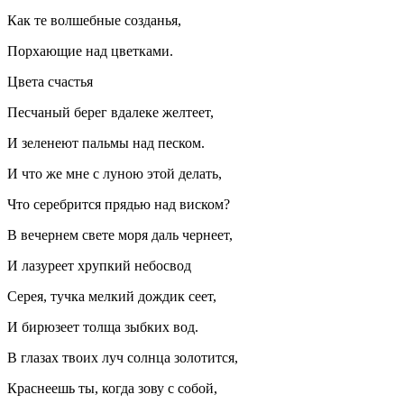
Как те волшебные созданья,
Порхающие над цветками.
Цвета счастья
Песчаный берег вдалеке желтеет,
И зеленеют пальмы над песком.
И что же мне с луною этой делать,
Что серебрится прядью над виском?
В вечернем свете моря даль чернеет,
И лазуреет хрупкий небосвод
Серея, тучка мелкий дождик сеет,
И бирюзеет толща зыбких вод.
В глазах твоих луч солнца золотится,
Краснеешь ты, когда зову с собой,