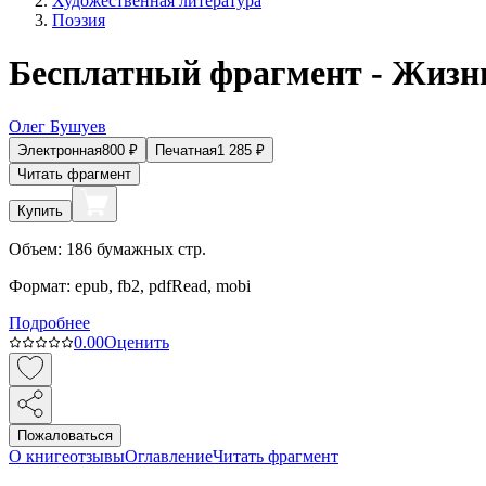
Художественная литература
Поэзия
Бесплатный фрагмент - Жизнь
Олег Бушуев
Электронная
800
₽
Печатная
1 285
₽
Читать фрагмент
Купить
Объем:
186
бумажных стр.
Формат:
epub, fb2, pdfRead, mobi
Подробнее
0.0
0
Оценить
Пожаловаться
О книге
отзывы
Оглавление
Читать фрагмент