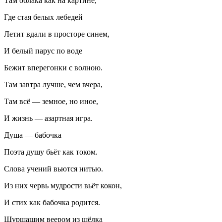
Там облака как на картине,
Где стая белых лебедей
Летит вдали в просторе синем,
И белый парус по воде
Бежит вперегонки с волною.
Там завтра лучше, чем вчера,
Там всё — земное, но иное,
И жизнь — азартная игра.
Душа — бабочка
Поэта душу бьёт как током.
Слова учений вьются нитью.
Из них червь мудрости вьёт кокон,
И стих как бабочка родится.
Шуршащим веером из шёлка