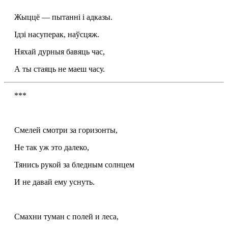
Жыццё — пытанні і адказы.
Ідзі насуперак, наўсцяж.
Няхай дурныя бавяць час,
А ты стаяць не маеш часу.
***
Смелей смотри за горизонты,
Не так уж это далеко,
Тянись рукой за бледным солнцем
И не давай ему уснуть.
Смахни туман с полей и леса,