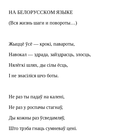
НА БЕЛОРУССКОМ ЯЗЫКЕ
(Вся жизнь шаги и повороты…)
Жыццё ўсё — крокі, павароты,
Навокал — здрада, зайздрасць, злосць,
Нялёгкі шлях, ды сілы ёсць,
І не знасіліся шчэ боты.
Не раз ты падаў на калені,
Не раз у роспачы стагнаў,
Ды кожны раз ўсведамляў,
Што трэба гнаць сумневаў цені.