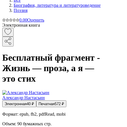
Все
Биография, литература и литературоведение
Поэзия
0.0
0
Оценить
Электронная книга
Бесплатный фрагмент -
Жизнь — проза, а я —
это стих
Александр Настасьин
Электронная
40
₽
Печатная
572
₽
Формат:
epub, fb2, pdfRead, mobi
Объем:
90
бумажных стр.