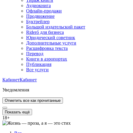
Тираж книги
Аудиокнига
Офлайн-продажи
Продвижение
Буктрейлер
Большой издательский пакет
Rideró для бизнеса
Юридический советник
Дополнительные услуги
Расшифровка текста
Перевод
Книги в аэропортах
Публикация
Все услуги
Кабинет
Кабинет
Уведомления
Отметить все как прочитанные
Показать ещё
18
+