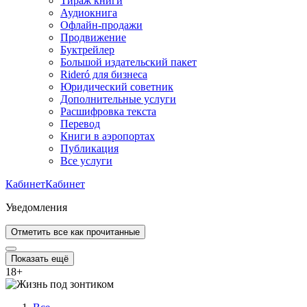
Тираж книги
Аудиокнига
Офлайн-продажи
Продвижение
Буктрейлер
Большой издательский пакет
Rideró для бизнеса
Юридический советник
Дополнительные услуги
Расшифровка текста
Перевод
Книги в аэропортах
Публикация
Все услуги
Кабинет
Кабинет
Уведомления
Отметить все как прочитанные
Показать ещё
18
+