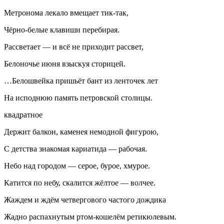
Метронома лекало вмещает тик-так,
Чёрно-белые клавиши перебирая.
Рассветает — и всё не приходит рассвет,
Белоночье июня взыскуя сторицей.
…Белошвейка пришьёт бант из ленточек лет
На исподнюю память петровской столицы.
квадратное
Держит балкон, каменея немодной фигурою,
С детства знакомая кариатида — рабочая.
Небо над городом — серое, бурое, хмурое.
Катится по небу, скалится жёлтое — волчее.
Жаждем и ждём четвергового частого дождика
Жадно распахнутым ртом-кошелём ретикюлевым
.