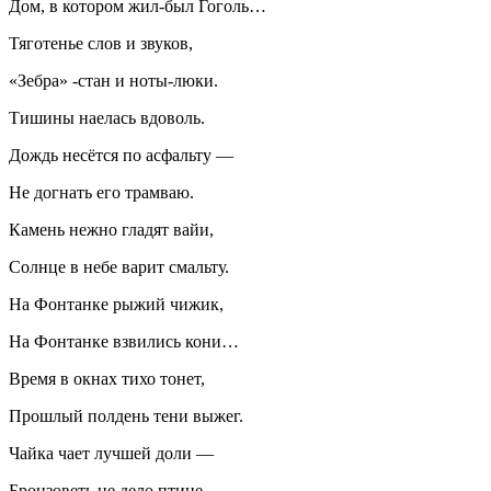
Дом, в котором жил-был Гоголь…
Тяготенье слов и звуков,
«Зебра» -стан и ноты-люки.
Тишины наелась вдоволь.
Дождь несётся по асфальту —
Не догнать его трамваю.
Камень нежно гладят вайи,
Солнце в небе варит смальту.
На Фонтанке рыжий чижик,
На Фонтанке взвились кони…
Время в окнах тихо тонет,
Прошлый полдень тени выжег.
Чайка чает лучшей доли —
Бронзоветь не дело птице.