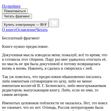
Подробнее
Пожаловаться
Читать фрагмент
Купить
электронную — 99 ₽
О книге
Оглавление
Читать
Бесплатный фрагмент
Книге нужно предисловие.
Докучливая мысль изводила меня, пожалуй, всё то время, что
я готовила этот сборник. Пару раз мне удавалось отогнать её,
но мысль не зря была докучливой и потому возвращалась
вновь и вновь. Наконец, я сдалась и смирилась с ней.
Так уж повелось, что предисловия обыкновенно писались
либо именитым сотоварищем по цеху, либо не менее
именитым коллегой В. Г. Белинского, либо многоуважаемым
редактором, выпускающим книгу. Либо, если не ими, то
самим автором.
Именитых цеховиков поблизости не оказалось. Нет, это вовсе
не означает, что их нет. Отнюдь, Россия литераторами была