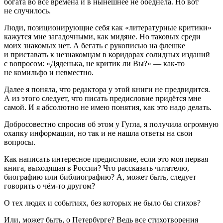
богата во все времена и в нынешнее не обеднела. Но вот
не случилось.
Люди, позиционирующие себя как «литературные критики»
кажутся мне загадочными, как мидяне. Но таковых среди
моих знакомых нет. А бегать с рукописью на флешке
и приставать к незнакомцам в коридорах солидных изданий
с вопросом: «Дяденька, не критик ли Вы?» — как-то
не комильфо и невместно.
Далее я поняла, что редактора у этой книги не предвидится.
А из этого следует, что писать предисловие придётся мне
самой. И я абсолютно не имею понятия, как это надо делать.
Добросовестно спросив об этом у Гугла, я получила огромную
охапку информации, но так и не нашла ответы на свои
вопросы.
Как написать интересное предисловие, если это моя первая
книга, выходящая в России? Что рассказать читателю,
биографию или библиографию? А, может быть, следует
говорить о чём-то другом?
О тех людях и событиях, без которых не было бы стихов?
Или, может быть, о Петербурге? Ведь все стихотворения