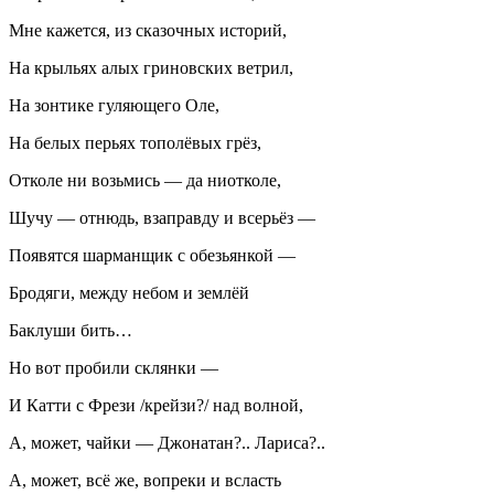
Мне кажется, из сказочных историй,
На крыльях алых гриновских ветрил,
На зонтике гуляющего Оле,
На белых перьях тополёвых грёз,
Отколе ни возьмись — да ниотколе,
Шучу — отнюдь, взаправду и всерьёз —
Появятся шарманщик с обезьянкой —
Бродяги, между небом и землёй
Баклуши бить…
Но вот пробили склянки —
И Катти с Фрези /крейзи?/ над волной,
А, может, чайки — Джонатан?.. Лариса?..
А, может, всё же, вопреки и всласть