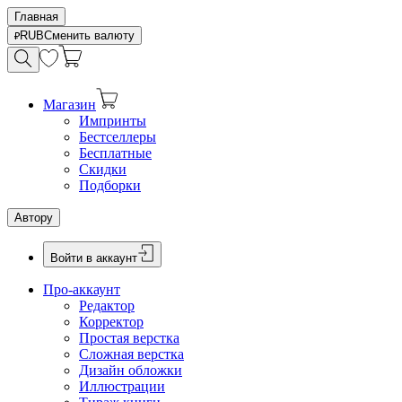
Главная
RUB
Сменить валюту
Магазин
Импринты
Бестселлеры
Бесплатные
Скидки
Подборки
Автору
Войти в аккаунт
Про-аккаунт
Редактор
Корректор
Простая верстка
Сложная верстка
Дизайн обложки
Иллюстрации