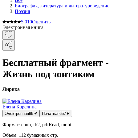
Все
Биография, литература и литературоведение
Поэзия
5.0
10
Оценить
Электронная книга
Бесплатный фрагмент -
Жизнь под зонтиком
Лирика
Елена Карелина
Электронная
99
₽
Печатная
657
₽
Формат:
epub, fb2, pdfRead, mobi
Объем:
112
бумажных стр.