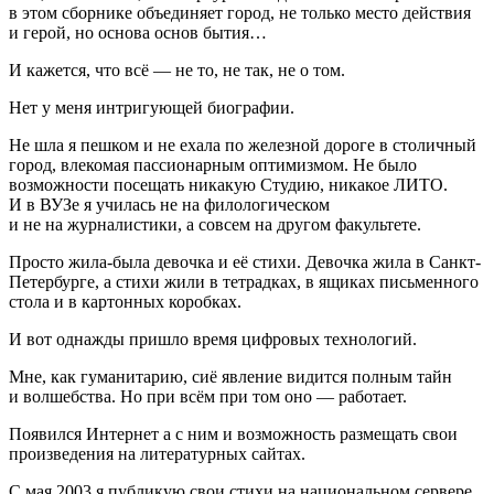
в этом сборнике объединяет город, не только место действия
и герой, но основа основ бытия…
И кажется, что всё — не то, не так, не о том.
Нет у меня интригующей биографии.
Не шла я пешком и не ехала по железной дороге в столичный
город, влекомая пассионарным оптимизмом. Не было
возможности посещать никакую Студию, никакое ЛИТО.
И в ВУЗе я училась не на филологическом
и не на журналистики, а совсем на другом факультете.
Просто жила-была девочка и её стихи. Девочка жила в Санкт-
Петербурге, а стихи жили в тетрадках, в ящиках письменного
стола и в картонных коробках.
И вот однажды пришло время цифровых технологий.
Мне, как гуманитарию, сиё явление видится полным тайн
и волшебства. Но при всём при том оно — работает.
Появился Интернет а с ним и возможность размещать свои
произведения на литературных сайтах.
С мая 2003 я публикую свои стихи на национальном сервере