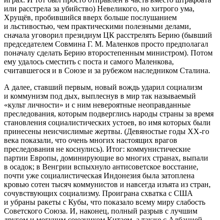
или расстрела за убийство) Невеликого, но хитрого ума,
Хрущёв, пробившийся вверх больше послушанием
и льстивостью, чем практическими полезными делами,
сначала уговорил президиум ЦК расстрелять Берию (бывший
председателем Совмина Г. М. Маленков просто предполагал
поначалу сделать Берию второстепенным министром). Потом
ему удалось сместить с поста и самого Маленкова,
считавшегося и в Союзе и за рубежом наследником Сталина.
А далее, ставший первым, новый вождь ударил социализм
и коммунизм под дых, выплеснув в мир так называемый
«культ личности» и с ним невероятные неоправданные
преследования
, которым подверглись народы страны за время
становления социалистических устоев, во имя которых были
принесены неисчислимые жертвы. (Девяностые годы ХХ-го
века показали, что очень многих настоящих врагов
преследования не коснулись). Итог: коммунистические
партии Европы, доминирующие во многих странах, выпали
в осадок; в Венгрии вспыхнуло антисоветское восстание,
почти уже социалистическая Индонезия была затоплена
кровью сотен тысяч коммунистов и навсегда изъята из стран,
сочувствующих социализму. Проиграна схватка с США
и убраны ракеты с Кубы
, что показало всему миру слабость
Советского Союза. И, наконец, полный разрыв с лучшим
другом и могучим союзником Китаем, а также с Албанией