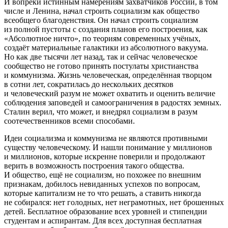
И вопреки истинным намерениям захватчиков России, в том
числе и Ленина, начал строить социализм как общество
всеобщего благоденствия. Он начал строить социализм
из полной пустоты с создания планов его построения, как
«Абсолютное ничто», по теориям современных учёных,
создаёт материальные галактики из абсолютного вакуума.
Но как две тысячи лет назад, так и сейчас человеческое
сообщество не готово принять постулаты христианства
и коммунизма. Жизнь человеческая, определённая творцом
в сотни лет, сократилась до нескольких десятков
и человеческий разум не может охватить и оценить величие
соблюдения заповедей и самоограничения в радостях земных.
Сталин верил, что может, и внедрял социализм в разум
соотечественников всеми способами.
Идеи социализма и коммунизма не являются противными
существу человеческому. И нашли понимание у миллионов
и миллионов, которые искренне поверили и продолжают
верить в возможность построения такого общества.
И общество, ещё не социализм, но похожее по внешним
признакам, добилось невиданных успехов по вопросам,
которые капитализм не то что решать, а ставить никогда
не собирался: нет голодных, нет неграмотных, нет брошенных
детей. Бесплатное образование всех уровней и стипендии
студентам и аспирантам. Для всех доступная бесплатная