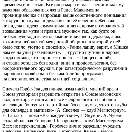
временем и властью. Все идеи марксизма — ленинизма ему
заменяла образованная жена Раиса Максимовна,
провинциалочка с запросами выше собственного понимания,
которую он слушал и делал всё по её велению. Жена же
не видела в идеях коммунизма ничего, кроме возможностей
возвышения мужа и правила мужиком так, как будто он
не был руководителем огромной и великой державы, а был
хозяином небольшой мещанской общины, в которой у неё
было тепло, уютно и спокойно. «Райка лапшу варит, а Мишка
нам её на уши развешивает», — грустно шутили в народе,
когда поняли, что «процесс пошёл…» Процесс пошёл,
и страна осталась без водки, вина и продовольствия, без
оборонительного оружия, при катастрофическом разрушении
народного хозяйства и без какой-либо программы
на восстановление страны и идей социализма.
Сначала Горбачёва для плюрализма идей и мнений враги
Союза уговорили разрешить открытие в Союзе масонских
лож, в которые записались все « европейски и свободно
мыслящие болтуны и партийные боссы, думая, что это клубы
для бильярда и выпивки» (А. Яковлев — клуб Магистериум,
Е. Гайдар — ложа «Взаимодействие», Г. Якунин, А. Чубайс —
ложа «Большая Европа», Шеварнадзе — клуб Магистериум.
Всех не перечислишь). Горбачёв лично разрешил учредить
в Москве, Вильнюсе, Риге, Петербурге, Киеве, Одессе,