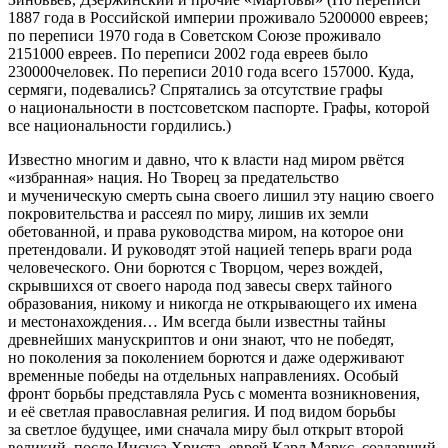
1887 года в Российской империи проживало 5200000 евреев;
по переписи 1970 года в Советском Союзе проживало
2151000 евреев. По переписи 2002 года евреев было
230000человек. По переписи 2010 года всего 157000. Куда,
сермяги, подевались? Спрятались за отсутствие графы
о национальности в постсоветском паспорте. Графы, которой
все национальности гордились.)
Известно многим и давно, что к власти над миром рвётся
«избранная» нация. Но Творец за предательство
и мученическую смерть сына своего лишил эту нацию своего
покровительства и рассеял по миру, лишив их земли
обетованной
, и права руководства миром, на которое они
претендовали. И руководят этой нацией теперь враги рода
человеческого. Они борются с Творцом, через вождей,
скрывшихся от своего народа под завесы сверх тайного
образования, никому и никогда не открывающего их имена
и местонахождения… Им всегда были известны т
айны
древнейших манускриптов
и они знают, что не победят,
но поколения за поколением борются и даже одерживают
временные победы на отдельных направлениях. Особый
фронт борьбы представляла Русь с момента возникновения,
и её светлая православная религия. И под видом борьбы
за светлое будущее, ими сначала миру был открыт второй
великий, после Иисуса Христа, еврей Карл Маркс, создавший