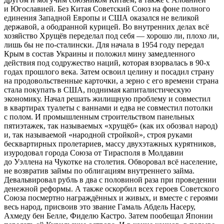
и Югославией. Без Китая Советский Союз на фоне полного
единения Западной Европы и США оказался не великой
державой, а ободранной курицей. Во внутренних делах всё
хозяйство Хрущёв переделал под себя — хорошо ли, плохо ли,
лишь бы не по-сталински. Для начала в 1954 году передал
Крым в состав Украины и положил мину замедленного
действия под содружество наций, которая взорвалась в 90-х
годах прошлого века. Затем освоил целину и посадил страну
на продовольственные карточки, а зерно с его времени страна
стала покупать в США, поднимая капиталистическую
экономику. Начал решать жилищную проблему и совместил
в квартирах туалеты с ваннами и едва не совместил потолки
с полом. И промышленным строительством панельных
пятиэтажек, так называемых «хрущёб» (как их обозвал народ)
и, так называемой «народной стройкой», строя руками
бесквартирных пролетариев, массу двухэтажных курятников,
изуродовал города Союза от Тирасполя в Молдавии
до Уэллена на Чукотке на столетия. Обворовал всё население,
не возвратив займы по облигациям внутреннего займа.
Девальвировал рубль в два с половиной раза при проведении
денежной реформы
. А также оскорбил всех героев Советского
Союза посмертно награждённых и живых, и вместе с героями
весь народ, присвоив это звание Гамаль Абдель Насеру,
Ахмеду бен Белле, Фиделю Кастро.
Затем пообещал Японии