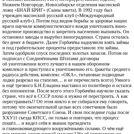
Нижнем Новгороде, Новосибирске отделения масонской
ложи «БНАЙ БРИГ» (Сыны завета). В 1992 году был
учрежден масонский русский клуб («Международный
русский клуб»). Потом под видом борьбы за здоровье нации
враги научили коммунистического вождя уничтожить вино-
водочное производство и запретить населению выпивать. Он
остановил заводы и вырубил виноградники. Страна осталась
без денег в бюджете. Далее Горбачёва надоумили взять займы
и под грабительские проценты предоставили эти займы.
Затем одобрили спуск последних золотых запасов. Потом он
подписал с Соединёнными Штатами договоры
об уничтожении всего лучшего в нашем оборонном
комплексе и приступил к уничтожению его. (ракеты среднего
радиуса действия, комплекс «ОКА», титановые подводные
лодки разрезал на стапелях… и не перечислить всего) Умного
и ещё трезвого Б.Н.Ельцина выставил из политбюро и остался
без оппонентов. После всего этого Горбачёва научили сказать
стране, что всё в СССР плохо и нужно её перестроить. А как
перестраивать!? Об этом никто и не собирался ему говорить,
потому что окончательной целью всех советчиков было
разрушение Советского Союза. И свои последние годы после
ХХУ11 съезда КПСС, он только и повторял, что процесс
пошёл… и видел себя в звании президента
и главнокомандующего вооружёнными силами. О чём ещё
мог мечтать крестьянский мальчик? Не об укреплении же