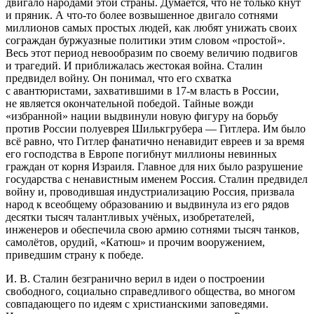
двигало народами этой страны. Думается, что не только кнут
и пряник. А что-то более возвышенное двигало сотнями
миллионов самых простых людей, как любят унижать своих
сограждан буржуазные политики этим словом «простой».
Весь этот период невообразим по своему величию подвигов
и трагедий. И приближалась жестокая война. Сталин
предвидел войну. Он понимал, что его схватка
с авантюристами, захватившими в 17-м власть в России,
не является окончательной победой. Тайные вожди
«избранной» нации выдвинули новую фигуру на борьбу
против России полуеврея Шилькгрубера — Гитлера. Им было
всё равно, что Гитлер фанатично ненавидит евреев и за время
его господства в Европе погибнут миллионы невинных
граждан от корня Израиля. Главное для них было разрушение
государства с ненавистным именем Россия. Сталин предвидел
войну и, проводившая индустриализацию Россия, призвала
народ к всеобщему образованию и выдвинула из его рядов
десятки тысяч талантливых учёных, изобретателей,
инженеров и обеспечила свою армию сотнями тысяч танков,
самолётов, орудий, «Катюш» и прочим вооружением,
приведшим страну к победе.
И. В. Сталин безгранично верил в идеи о построении
свободного, социально справедливого общества, во многом
совпадающего по идеям с христианскими заповедями.