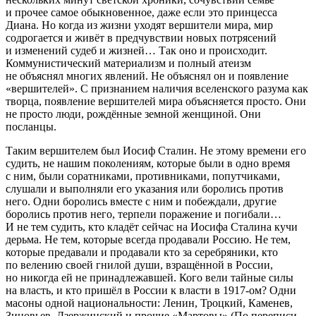
и прочее самое обыкновенное, даже если это принцесса
Диана. Но когда из жизни уходят вершители мира, мир
содрогается и живёт в предчувствии новых потрясений
и изменений судеб и жизней… Так оно и происходит.
Коммунистический материализм и полный атеизм
не объяснял многих явлений. Не объяснял он и появление
«вершителей». С признанием наличия вселенского разума как
творца, появление вершителей мира объясняется просто. Они
не просто люди, рождённые земной женщиной. Они
посланцы.
Таким вершителем был Иосиф Сталин. Не этому времени его
судить, не нашим поколениям, которые были в одно время
с ним, были соратниками, противниками, попутчиками,
слушали и выполняли его указания или боролись против
него. Одни боролись вместе с ним и побеждали, другие
боролись против него, терпели поражение и погибали…
И не тем судить, кто кладёт сейчас на Иосифа Сталина кучи
дерьма. Не тем, которые всегда продавали Россию. Не тем,
которые предавали и продавали кто за серебряники, кто
по велению своей гнилой души, взращённой в России,
но никогда ей не принадлежавшей. Кого вели тайные силы
на власть, и кто пришёл в России к власти в 1917-ом? Одни
масоны одной национальности: Ленин, Троцкий, Каменев,
Зиновьев, Дзержинский и прочие «Мартовы» (По переписи