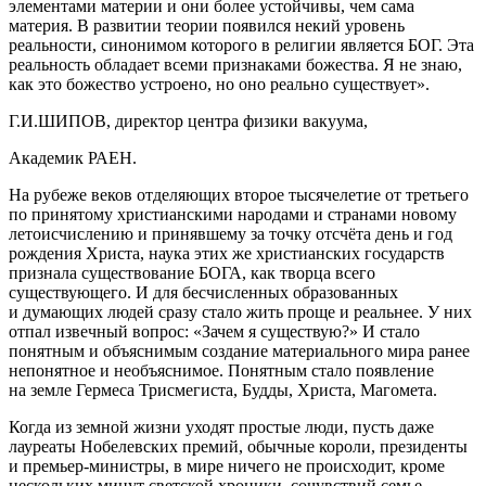
элементами материи и они более устойчивы, чем сама
материя. В развитии теории появился некий уровень
реальности, синонимом которого в религии является БОГ. Эта
реальность обладает всеми признаками божества. Я не знаю,
как это божество устроено, но оно реально существует».
Г.И.ШИПОВ, директор центра физики вакуума,
Академик РАЕН.
На рубеже веков отделяющих второе тысячелетие от третьего
по принятому христианскими народами и странами новому
летоисчислению и принявшему за точку отсчёта день и год
рождения Христа, наука этих же христианских государств
признала существование БОГА
, как творца всего
существующего. И для бесчисленных образованных
и думающих людей сразу стало жить проще и реальнее. У них
отпал извечный вопрос: «Зачем я существую?» И стало
понятным и объяснимым создание материального мира ранее
непонятное и необъяснимое. Понятным стало появление
на земле Гермеса Трисмегиста, Будды, Христа, Магомета.
Когда из земной жизни уходят простые люди, пусть даже
лауреаты Нобелевских премий, обычные короли, президенты
и премьер-министры, в мире ничего не происходит, кроме
нескольких минут светской хроники, сочувствий семье