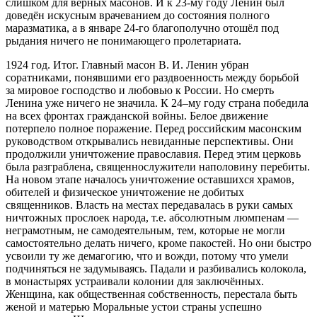
слишком для верных масонов. И к 23-му году Ленин был
доведён искусным врачеванием до состояния полного
маразматика, а в январе 24-го благополучно отошёл под
рыдания ничего не понимающего пролетариата.
1924 год. Итог. Главный масон В. И. Ленин убран
соратниками, понявшими его раздвоенность между борьбой
за мировое господство и любовью к России. Но смерть
Ленина уже ничего не значила. К 24–му году страна победила
на всех фронтах гражданской войны. Белое движение
потерпело полное поражение. Перед российским масонским
руководством открывались невиданные перспективы. Они
продолжили уничтожение православия. Перед этим церковь
была разграблена, священнослужители наполовину перебиты.
На новом этапе началось уничтожение оставшихся храмов,
обителей и физическое уничтожение не добитых
священников. Власть на местах передавалась в руки самых
ничтожных прослоек народа, т.е. абсолютным люмпенам —
неграмотным, не самодеятельным, тем, которые не могли
самостоятельно делать ничего, кроме пакостей. Но они быстро
усвоили ту же демагогию, что и вожди, потому что умели
подчиняться не задумываясь. Падали и разбивались колокола,
в монастырях устраивали колонии для заключённых.
Женщина, как общественная собственность, перестала быть
женой и матерью
Моральные устои страны успешно