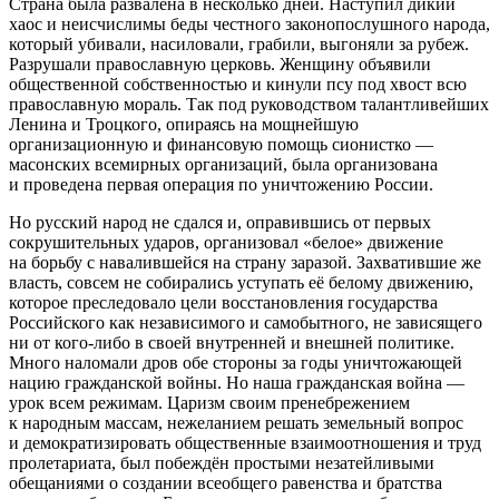
Страна была развалена в несколько дней. Наступил дикий
хаос и неисчислимы беды честного законопослушного народа,
который убивали, насиловали, грабили, выгоняли за рубеж.
Разрушали православную церковь.
Женщину объявили
общественной собственностью и кинули псу под хвост всю
православную мораль. Так под руководством талантливейших
Ленина и Троцкого, опираясь на мощнейшую
организационную и финансовую помощь сионистко —
масонских всемирных организаций, была организована
и проведена первая операция по уничтожению России.
Но русский народ не сдался и, оправившись от первых
сокрушительных ударов, организовал «белое» движение
на борьбу с навалившейся на страну заразой. Захватившие же
власть, совсем не собирались уступать её белому движению,
которое преследовало цели восстановления государства
Российского как независимого и самобытного, не зависящего
ни от кого-либо в своей внутренней и внешней политике.
Много наломали дров обе стороны за годы уничтожающей
нацию гражданской войны. Но наша гражданская война —
урок всем режимам. Царизм своим пренебрежением
к народным массам, нежеланием решать земельный вопрос
и демократизировать общественные взаимоотношения и труд
пролетариата, был побеждён простыми незатейливыми
обещаниями о создании всеобщего равенства и братства