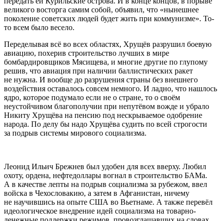
передать ей Курильские острова. И в конце концов, в порыве
великого восторга самим собой, объявил, что «нынешнее
поколение советских людей будет жить при коммунизме». То-
то всем было весело.
Переделывая всё во всех областях, Хрущёв разрушил боевую
авиацию, похерив строительство лучших в мире
бомбардировщиков Мясищева, и многие другие по глупому
решив, что авиация при наличии баллистических ракет
не нужна. И вообще до разрушения страны без внешнего
воздействия оставалось совсем немного. И ладно, что нашлось
ядро, которое подумало если не о стране, то о своём
неустойчивом благополучии при непутёвом вожде и убрало
Никиту Хрущёва на пенсию под нескрываемое одобрение
народа.
По делу бы надо Хрущёва судить по всей строгости
за подрыв системы мирового социализма.
Леонид Ильич Брежнев был удобен для всех вверху. Любил
охоту, ордена, нефтедоллары вогнал в строительство БАМа.
А в качестве лепты на подрыв социализма за рубежом, ввел
войска в Чехословакию, а затем в Афганистан, ничему
не научившись на опыте США во Вьетнаме. А также перевёл
идеологическое внедрение идей социализма на товарно-
денежные поддержки режимов, провозглашавших на словах