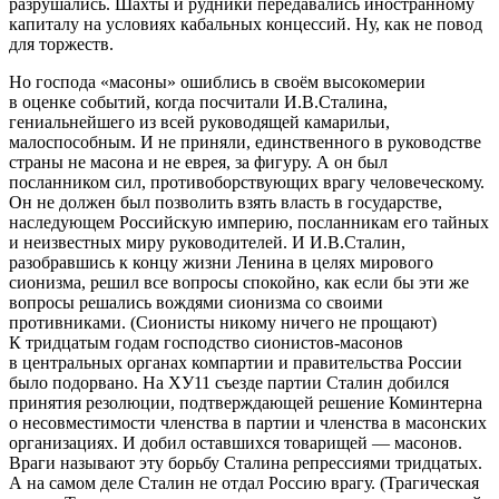
разрушались. Шахты и рудники передавались иностранному
капиталу на условиях кабальных концессий. Ну, как не повод
для торжеств.
Но господа «масоны» ошиблись в своём высокомерии
в оценке событий, когда посчитали И.В.Сталина,
гениальнейшего из всей руководящей камарильи,
малоспособным. И не приняли, единственного в руководстве
страны не масона и не еврея, за фигуру. А он был
посланником сил, противоборствующих врагу человеческому.
Он не должен был позволить взять власть в государстве,
наследующем Российскую империю, посланникам его тайных
и неизвестных миру руководителей. И И.В.Сталин,
разобравшись к концу жизни Ленина в целях мирового
сионизма, решил все вопросы спокойно, как если бы эти же
вопросы решались вождями сионизма со своими
противниками. (Сионисты никому ничего не прощают)
К тридцатым годам господство сионистов-масонов
в центральных органах компартии и правительства России
было подорвано. На ХУ11 съезде партии Сталин добился
принятия резолюции, подтверждающей решение Коминтерна
о несовместимости членства в партии и членства в масонских
организациях. И добил оставшихся товарищей — масонов.
Враги называют эту борьбу Сталина репрессиями тридцатых.
А на самом деле Сталин не отдал Россию врагу. (Трагическая