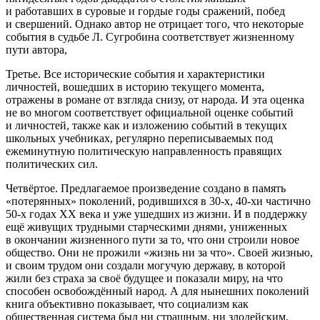
и работавших в суровые и гордые годы сражений, побед
и свершений. Однако автор не отрицает того, что некоторые
события в судьбе Л. Сугробина соответствует жизненному
пути автора,
Третье.
Все исторические события и характеристики
личностей, вошедших в историю текущего момента,
отражены в романе от взгляда снизу, от народа. И эта оценка
не во многом соответствует официальной оценке событий
и личностей, также как и изложению событий в текущих
школьных учебниках, регулярно переписываемых под
ежеминутную политическую направленность правящих
политических сил.
Четвёртое.
Предлагаемое произведение создано в память
«потерянных» поколений, родившихся в 30-х, 40-хи частично
50-х годах ХХ века и уже ушедших из жизни. И в поддержку
ещё живущих трудными старческими днями, униженных
в окончании жизненного пути за то, что они строили новое
общество. Они не прожили «жизнь ни за что». Своей жизнью,
и своим трудом они создали могучую державу, в которой
жили без страха за своё будущее и показали миру, на что
способен освобождённый народ. А для нынешних поколений
книга объективно показывает, что социализм как
общественная система был ни страшным, ни злодейским,