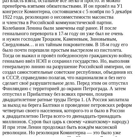
раз власть взята, остальное всё легко и просто. И можно
пренебречь взятыми обязательствами. И он провёл на У1
конгрессе Коминтерна, состоявшемся с 5 ноября по 5 декабря
1922 года, резолюцию о несовместимости масонства
и членства в Российской коммунистической партии.
Колебания Ленина были замечены ещё ранее. И после
гениального переворота в 17-м году он уже был не очень
и нужен господам Троцким, Каменевым, Зиновьевым,
Свердловым… и их тайным покровителям. В 18-м году его
было почти порешили простым выстрелом из пистолета.
Тогда он выжил и провёл победоносную гражданскую войну,
гениально ввёл НЭП и сохранил государство. Но, выполняя
генеральную линию на разрушение Российской империи, он
создал самостоятельные советские республики, объединив их
в СССР, справедливо полагая, что национализм и без него
сделает своё разрушительное дело. Перед этим он отпустил
Финляндию с территорией до окраин Петрограда. А затем
отпустил и Прибалтику без всяких причин, похерив
двадцатилетние ратные труды Петра 1. (А Россия заплатила
за выход на берега Балтики и проведение петровских реформ
четвертью своего населения, которого-то и было в России
к двадцатилетию Петра всего-то двенадцать-тринадцать
миллионов. Суров был царь к своему «азиатскому» народу.)
И при этом Ленин продолжал быть вождём масонской
революции. Но резолюция Коминтерна — это было уже