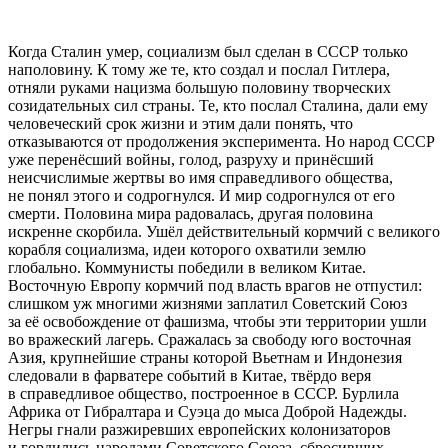
Когда Сталин умер, социализм был сделан в СССР только
наполовину. К тому же те, кто создал и послал Гитлера,
отняли руками нацизма большую половину творческих
созидательных сил страны. Те, кто послал Сталина, дали ему
человеческий срок жизни и этим дали понять, что
отказываются от продолжения эксперимента. Но народ СССР
уже перенёсший войны, голод, разруху и принёсший
неисчислимые жертвы во имя справедливого общества,
не понял этого и содрогнулся. И мир содрогнулся от его
смерти. Половина мира радовалась, другая половина
искренне скорбила. Ушёл действительный кормчий с великого
корабля социализма, идеи которого охватили землю
глобально. Коммунисты победили в великом Китае.
Восточную Европу кормчий под власть врагов не отпустил:
слишком уж многими жизнями заплатил Советский Союз
за её освобождение от фашизма, чтобы эти территории ушли
во вражеский лагерь. Сражалась за свободу юго восточная
Азия, крупнейшие страны которой Вьетнам и Индонезия
следовали в фарватере событий в Китае, твёрдо веря
в справедливое общество, построенное в СССР. Бурлила
Африка от Гибралтара и Суэца до мыса Доброй Надежды.
Негры гнали разжиревших европейских колонизаторов
и гордились народами Советского Союза, сбросивших