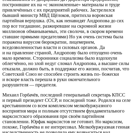
построившие их на «с экономленные» материалы и труде
привлечённых с их предприятий рабочих. Застрелился
бывший министр МВД Щёлоков, притихла воровская
партийная верхушка. (Ох, как ненавидят Андропова до сих
пор все тогдашние, разжиревшие на скромной жизни
миллионов обманываемых, эти сволочи, в скором времени
ставшие прямыми предателями) Но уж очень система была
поражена вирусом бюрократии, лицемерием,
вседозволенностью власти и силовых органов. Да
и на правление страной, Андропову было отпущено очень
мало времени. Сторонники социализма было вздохнули
облегчённо, но злой недуг сломал Андропова, а высшие силы
отказали, должно быть, в поддержке его жизни, посчитав, что
Советский Союз не способен строить жизнь по- божески
и вскоре власть перешла в руки окончательного
разрушителя — предателя.
Михаил Горбачёв, последний генеральный секретарь КПСС
и первый президент СССР, и последний тоже. Родился на селе
крестьянином со всем комплексом мелкобуржуазного
восприятия мира и полным отсутствием фундаментального
марксистского образования при своём партийном
становлении. Юрфак марксистов не готовит. Но марксизм,
похоже, Горбачёва и не интересовал. Мелкобуржуазная генная
наследственность не позволила ему возвыситься над