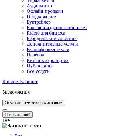
Тираж книги
Аудиокнига
Офлайн-продажи
Продвижение
Буктрейлер
Большой издательский пакет
Rideró для бизнеса
Юридический советник
Дополнительные услуги
Расшифровка текста
Перевод
Книги в аэропортах
Публикация
Все услуги
Кабинет
Кабинет
Уведомления
Отметить все как прочитанные
Показать ещё
18
+