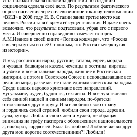
И та положительная половина действий по созданию
социализма сделала своё дело. По результатам фактического
опроса населения через телевизионное ток-шоу телекомпании
«ВИД» в 2008 году И. В. Сталин занял третье место как
человек России за всё время её существования. И даже очень
возможно, что результаты подтасовали, убрав его с первого
места. И совершенно справедливо замечает историк
А.М.Иванов в своей книге «Логика кошмара», что «Россия
с вычеркнутым из неё Сталиным, это Россия вычеркнутая
из истории».
И мы, российский народ: русские, татары, евреи, мордва
и чуваши, башкиры и казахи, чеченцы и осетины, киргизы
и узбеки и все остальные народы, жившие в Российской
империи, а потом в Советском Союзе и исповедывавшие все
религии мира, разве мы не стали единым советским народом.
Среди наших народов христиане всех направлений,
мусульмане, иудеи, буддисты, сектанты. И все чувствовали
себя единой нацией и единым народом, по-братски
относящимся друг к другу. И все любили свою страну
и гордились своей страной, любили свои города, деревни,
аулы, хутора. Любили своих жён и мужей, не обращая
внимания на графу паспорта с обозначением национальности,
а, наоборот, гордясь ей. Была бы любовь! Любили же вы друг
друга мои дорогие соотечественники?! Любили!