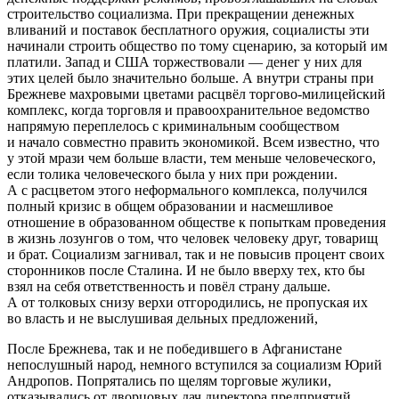
строительство социализма. При прекращении денежных
вливаний и поставок бесплатного оружия, социалисты эти
начинали строить общество по тому сценарию, за который им
платили. Запад и США торжествовали — денег у них для
этих целей было значительно больше. А внутри страны при
Брежневе махровыми цветами расцвёл торгово-милицейский
комплекс, когда торговля и правоохранительное ведомство
напрямую переплелось с криминальным сообществом
и начало совместно править экономикой. Всем известно, что
у этой мрази чем больше власти, тем меньше человеческого,
если толика человеческого была у них при рождении.
А с расцветом этого неформального комплекса, получился
полный кризис в общем образовании и насмешливое
отношение в образованном обществе к попыткам проведения
в жизнь лозунгов о том, что человек человеку друг, товарищ
и брат. Социализм загнивал, так и не повысив процент своих
сторонников после Сталина. И не было вверху тех, кто бы
взял на себя ответственность и повёл страну дальше.
А от толковых снизу верхи отгородились, не пропуская их
во власть и не выслушивая дельных предложений,
После Брежнева, так и не победившего в Афганистане
непослушный народ, немного вступился за социализм Юрий
Андропов. Попрятались по щелям торговые жулики,
отказывались от дворцовых дач директора предприятий,