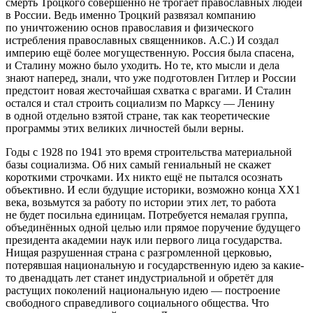
смерть Троцкого совершенно не трогает православных людей
в России. Ведь именно Троцкий развязал компанию
по уничтожению основ православия и физического
истребления православных священников. А.С.) И создал
империю ещё более могущественную. Россия была спасена,
и Сталину можно было уходить. Но те, кто мысли и дела
знают наперед, знали, что уже подготовлен Гитлер и России
предстоит новая жесточайшая схватка с врагами. И Сталин
остался и стал строить социализм по Марксу — Ленину
в одной отдельно взятой стране, так как теоретические
программы этих великих личностей были верны.
Годы с 1928 по 1941 это время строительства материальной
базы социализма. Об них самый гениальный не скажет
короткими строчками. Их никто ещё не пытался осознать
объективно. И если будущие историки, возможно конца ХХ1
века, возьмутся за работу по истории этих лет, то работа
не будет посильна единицам. Потребуется немалая группа,
объединённых одной целью или прямое поручение будущего
президента академии наук или первого лица государства.
Нищая разрушенная страна с разгромленной церковью,
потерявшая национальную и государственную идею за какие-
то двенадцать лет станет индустриальной и обретёт для
растущих поколений национальную идею — построение
свободного справедливого социального общества. Что