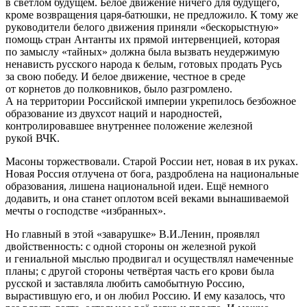
в светлом будущем. Белое движение ничего для будущего,
кроме возвращения царя-батюшки, не предложило. К тому же
руководители белого движения приняли «бескорыстную»
помощь стран Антанты их прямой интервенцией, которая
по замыслу «тайных» должна была вызвать неудержимую
ненависть русского народа к белым, готовых продать Русь
за свою победу. И белое движение, честное в среде
от корнетов до полковников, было разгромлено.
А на территории Российской империи укрепилось безбожное
образование из двухсот наций и народностей,
контролировавшее внутреннее положение железной
рукой ВЧК.
Масоны торжествовали. Старой России нет, новая в их руках.
Новая Россия отлучена от бога, раздроблена на национальные
образования, лишена национальной идеи. Ещё немного
додавить, и она станет оплотом всей веками вынашиваемой
мечты о господстве «избранных».
Но главный в этой «заварушке» В.И.Ленин, проявлял
двойственность: с одной стороны он железной рукой
и гениальной мыслью продвигал и осуществлял намеченные
планы; с другой стороны четвёртая часть его крови была
русской и заставляла любить самобытную Россию,
вырастившую его, и он любил Россию. И ему казалось, что