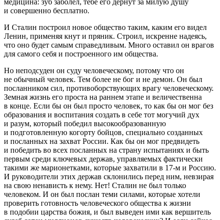
медицина: зуб заболел, тебе его дёрнут за милую душу
и совершенно бесплатно.
И Сталин построил новое общество таким, каким его видел
Ленин, применяя кнут и пряник. Строил, искренне надеясь,
что оно будет самым справедливым. Много оставил он врагов
для самого себя и построенного им общества.
Но неподсуден он суду человеческому, потому что он
не обычный человек. Тем более не бог и не демон. Он был
посланником сил, противоборствующих врагу человеческому.
Земная жизнь его проста на раннем этапе и величественна
в конце. Если бы он был просто человек, то как бы он мог без
образования и воспитания создать в себе тот могучий дух
и разум, который победил высокообразованную
и подготовленную когорту бойцов, специально созданных
и посланных на захват России. Как бы он мог предвидеть
и победить во всех посланных на страну испытаниях и быть
первым среди ключевых держав, управляемых фактически
такими же марионетками, которые захватили в 17-м и Россию.
И руководители этих держав склонились перед ним, невзирая
на свою ненависть к нему. Нет! Сталин не был только
человеком. И он был послан теми силами, которые хотели
проверить готовность человеческого общества к жизни
в подобии царства божия, и был выведен ими как вершитель