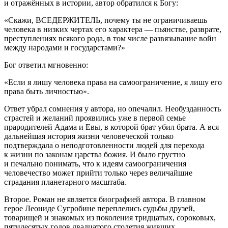
и отражённых в истории, автор обратился к Богу:
«Скажи, ВСЕДЕРЖИТЕЛЬ, почему ты не ограничиваешь
человека в низких чертах его характера — пьянстве, разврате,
преступлениях всякого рода, в том числе развязывание войн
между народами и государстами?»
Бог ответил мгновенно:
«Если я лишу человека права на самоограничение, я лишу его
права быть личностью».
Ответ убрал сомнения у автора, но опечалил. Необузданность
страстей и желаний проявились уже в первой семье
прародителей Адама и Евы, в которой брат убил брата. А вся
дальнейшая история жизни человеческой только
подтверждала о неподготовленности людей для перехода
к жизни по законам царства божия. И было грустно
и печально понимать, что к идеям самоограничения
человечество может прийти только через величайшие
страдания планетарного масштаба.
Второе.
Роман не является биографией автора. В главном
герое Леониде Сугробине переплелись судьбы друзей,
товарищей и знакомых из поколения тридцатых, сороковых,
пятидесятых годов двадцатого столетия живших