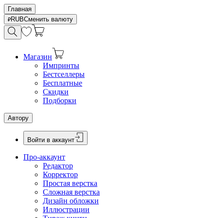
Главная
RUB
Сменить валюту
Магазин
Импринты
Бестселлеры
Бесплатные
Скидки
Подборки
Автору
Войти в аккаунт
Про-аккаунт
Редактор
Корректор
Простая верстка
Сложная верстка
Дизайн обложки
Иллюстрации