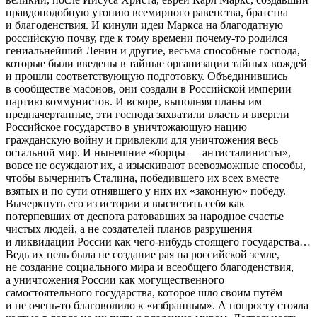
правдоподобную утопию всемирного равенства, братства
и благоденствия. И кинули идеи Маркса на благодатную
российскую почву, где к тому времени почему-то родился
гениальнейший Ленин и другие, весьма способные господа,
которые были введены в тайные организации тайных вождей
и прошли соответствующую подготовку. Объединившись
в сообществе масонов, они создали в Российской империи
партию коммунистов. И вскоре, выполняя планы им
предначертанные, эти господа захватили власть и ввергли
Российское государство в уничтожающую нацию
гражданскую войну и привлекли для уничтожения весь
остальной мир. И нынешние «борцы — антисталинисты»,
вовсе не осуждают их, а изыскивают всевозможные способы,
чтобы вычернить Сталина, победившего их всех вместе
взятых и по сути отнявшего у них их «законную» победу.
Вычеркнуть его из истории и высветить себя как
потерпевших от деспота ратовавших за народное счастье
чистых людей, а не создателей планов разрушения
и ликвидации России как чего-нибудь стоящего государства…
Ведь их цель была не создание рая на российской земле,
не создание социального мира и всеобщего благоденствия,
а уничтожения России как могущественного
самостоятельного государства, которое шло своим путём
и не очень-то благоволило к «избранным». А попросту стояла