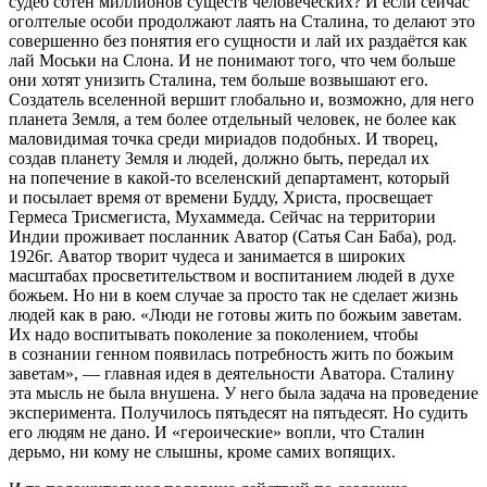
судеб сотен миллионов существ человеческих? И если сейчас
оголтелые особи продолжают лаять на Сталина, то делают это
совершенно без понятия его сущности и лай их раздаётся как
лай Моськи на Слона.
И не понимают того, что чем больше
они хотят унизить Сталина, тем больше возвышают его.
Создатель вселенной вершит глобально и, возможно, для него
планета Земля, а тем более отдельный человек, не более как
маловидимая точка среди мириадов подобных. И творец,
создав планету Земля и людей, должно быть, передал их
на попечение в какой-то вселенский департамент, который
и посылает время от времени Будду, Христа, просвещает
Гермеса Трисмегиста, Мухаммеда. Сейчас на территории
Индии проживает посланник Аватор (Сатья Сан Баба), род.
1926г. Аватор творит чудеса и занимается в широких
масштабах просветительством и воспитанием людей в духе
божьем. Но ни в коем случае за просто так не сделает жизнь
людей как в раю. «Люди не готовы жить по божьим заветам.
Их надо воспитывать поколение за поколением, чтобы
в сознании генном появилась потребность жить по божьим
заветам», — главная идея в деятельности Аватора. Сталину
эта мысль не была внушена. У него была задача на проведение
эксперимента. Получилось пятьдесят на пятьдесят. Но судить
его людям не дано. И «героические» вопли, что Сталин
дерьмо, ни кому не слышны, кроме самих вопящих.