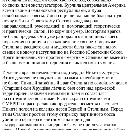
со своих плеч эксплуататоров. Бурлила центральная Америка
всеми своими банановыми республиками, а Куба
освободилась совсем. Идеи социализма нашли благодатную
почву в Чили. Советскому Союзу выпадала роль
направляющей, руководящей и, помогающей теоретически
и практически, силой. Но кормчий умер. Восторгам врагов
не было предела. Они уже разобрались в причинах своего
поражения и приняли его как веление свыше. Смерть же
Сталина в расцвете сил и мудрости была также сигналом
свыше к новому наступлению на Россию (Советский Союз).
Враги понимали, что простым смертным Сталина не заменить
и было нужно немного терпения и тактического умения.
И чаяния врагов немедленно подтвердил Никита Хрущёв.
Этого деятеля не покупать, не разлагать необходимости
не было. Личный затаённый враг Сталина по семейным делам
(Старший сын Хрущёва лётчик, был сбит над вражеской
территорией, захвачен немцами в плен и согласился
на сотрудничество с ними. Был выкран сотрудниками
СМЕРШа и расстрелян как предатель, несмотря на то, что
Никита ползал на коленях перед Берией и Сталиным. Перед
этим Сталин простил этому отпрыску партийного босса
убийство офицера в элитном санатории для
выздоравливающих офицеров в Самаре при «гусарских»
играх. И тот был просто отправлен в часть вместо штрафбата