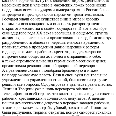
костью в горле на их пути к владению миром. Деятельность
масонских лож и членство в масонских ложах российских
подданных всеми государями императорами в России было
запрещено и преследовалось царскими правительствами.
Государи знали об их существовании в мире и хорошо
понимали всю коварность и опасность распространения
открытого масонства в своём государстве. И вот в октябре
семнадцатого года ХХ века небольшая, в общем-то, группа
активных, решительных и организованных людей, используя
раздробленность общества, нерешительность временного
правительства в проведении давно назревших реформ
и доведшего массы рабочих, крестьян, солдат, матросов
и прочие слои общества до полного отвращения к себе,
а также огромного вливания германских масонских денег,
организовала революционный дворцовый переворот.
А правильнее сказать, подобрала брошенную и никем
не поддерживаемую власть. Взяв в свои руки центральные
учреждения по управлению страной, большевики сразу же
решили все вопросы. Сформировав в два часа правительство,
Ленин и Троцкий уже в ночь переворота объявили
телеграфом по всей стране, что власть перешла в руки советов
рабочих, крестьянских и солдатских депутатов. А дальше
пошли демагогические декреты о передаче заводов рабочим,
земли крестьянам и… грабь, убивай, захватывай. Полиция
была распущена, тюрьмы открыты, войска самораспускались.