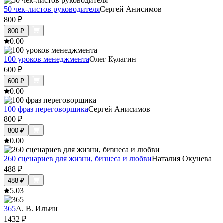
50 чек-листов руководителя
Сергей Анисимов
800
₽
800
₽
0.0
0
100 уроков менеджмента
Олег Кулагин
600
₽
600
₽
0.0
0
100 фраз переговорщика
Сергей Анисимов
800
₽
800
₽
0.0
0
260 сценариев для жизни, бизнеса и любви
Наталия Окунева
488
₽
488
₽
5.0
3
365
А. В. Ильин
1432
₽