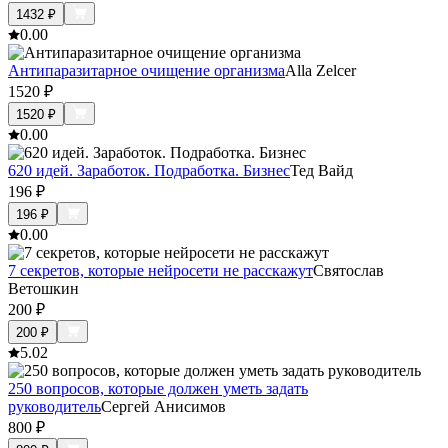
1432
₽
0.0
0
Антипаразитарное очищение организма
Alla Zelcer
1520
₽
1520
₽
0.0
0
620 идей. Заработок. Подработка. Бизнес
Тед Вайд
196
₽
196
₽
0.0
0
7 секретов, которые нейросети не расскажут
Святослав
Ветошкин
200
₽
200
₽
5.0
2
250 вопросов, которые должен уметь задать
руководитель
Сергей Анисимов
800
₽