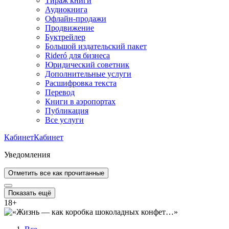
Тираж книги
Аудиокнига
Офлайн-продажи
Продвижение
Буктрейлер
Большой издательский пакет
Rideró для бизнеса
Юридический советник
Дополнительные услуги
Расшифровка текста
Перевод
Книги в аэропортах
Публикация
Все услуги
Кабинет
Кабинет
Уведомления
Отметить все как прочитанные
Показать ещё
18
+