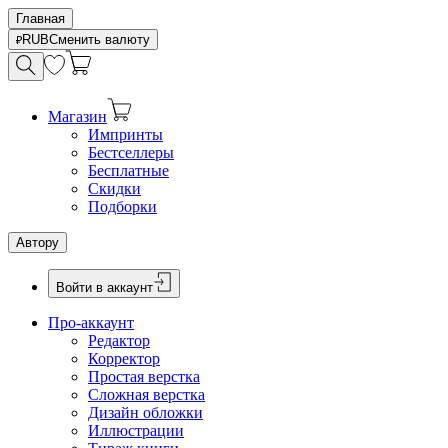
Главная
RUB
Сменить валюту
Магазин
Импринты
Бестселлеры
Бесплатные
Скидки
Подборки
Автору
Войти в аккаунт
Про-аккаунт
Редактор
Корректор
Простая верстка
Сложная верстка
Дизайн обложки
Иллюстрации