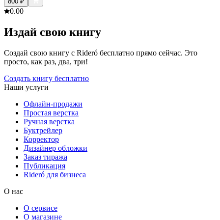
800
₽
0.0
0
Издай свою книгу
Создай свою книгу с Rideró бесплатно прямо сейчас. Это
просто, как раз, два, три!
Создать книгу бесплатно
Наши услуги
Офлайн-продажи
Простая верстка
Ручная верстка
Буктрейлер
Корректор
Дизайнер обложки
Заказ тиража
Публикация
Rideró для бизнеса
О нас
О сервисе
О магазине