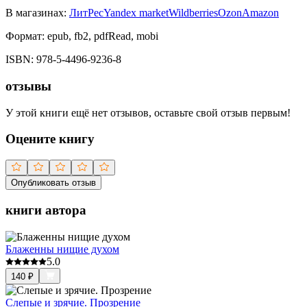
В магазинах:
ЛитРес
Yandex market
Wildberries
Ozon
Amazon
Формат:
epub, fb2, pdfRead, mobi
ISBN:
978-5-4496-9236-8
отзывы
У этой книги ещё нет отзывов, оставьте свой отзыв первым!
Оцените книгу
Опубликовать отзыв
книги автора
Блаженны нищие духом
5.0
140
₽
Слепые и зрячие. Прозрение