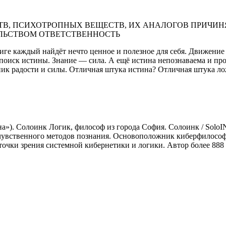
В, ПСИХОТРОПНЫХ ВЕЩЕСТВ, ИХ АНАЛОГОВ ПРИЧИНЯ
ЛЬСТВОМ ОТВЕТСТВЕННОСТЬ
ге каждый найдёт нечто ценное и полезное для себя. Движение 
оиск истины. Знание — сила. А ещё истина непознаваема и прои
ник радости и силы. Отличная штука истина? Отличная штука л
»). Солоинк Логик, философ из города София. Солоинк / SoloINC
 чувственного методов познания. Основоположник киберфилосо
очки зрения системной кибернетики и логики. Автор более 888