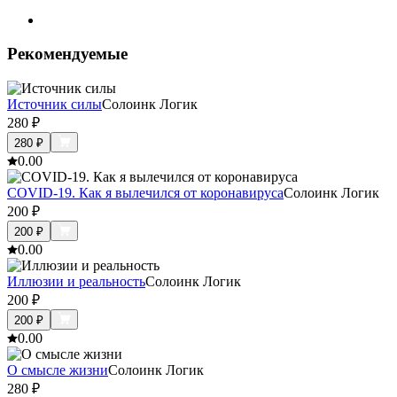
Рекомендуемые
Источник силы
Солоинк Логик
280
₽
280
₽
0.0
0
COVID-19. Как я вылечился от коронавируса
Солоинк Логик
200
₽
200
₽
0.0
0
Иллюзии и реальность
Солоинк Логик
200
₽
200
₽
0.0
0
О смысле жизни
Солоинк Логик
280
₽