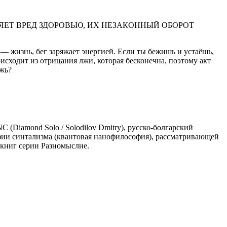
ЕТ ВРЕД ЗДОРОВЬЮ, ИХ НЕЗАКОННЫЙ ОБОРОТ
— жизнь, бег заряжает энергией. Если ты бежишь и устаёшь,
сходит из отрицания лжи, которая бесконечна, поэтому акт
ожь?
 (Diamond Solo / Solodilov Dmitry), русско-болгарский
фии синтализма (квантовая нанофилософия), рассматривающей
 книг серии Разномыслие.