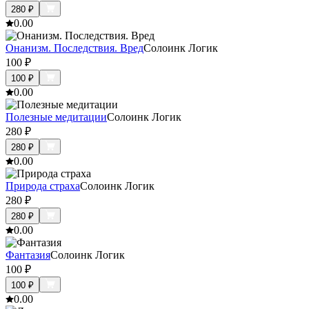
280
₽
0.0
0
Онанизм. Последствия. Вред
Солоинк Логик
100
₽
100
₽
0.0
0
Полезные медитации
Солоинк Логик
280
₽
280
₽
0.0
0
Природа страха
Солоинк Логик
280
₽
280
₽
0.0
0
Фантазия
Солоинк Логик
100
₽
100
₽
0.0
0