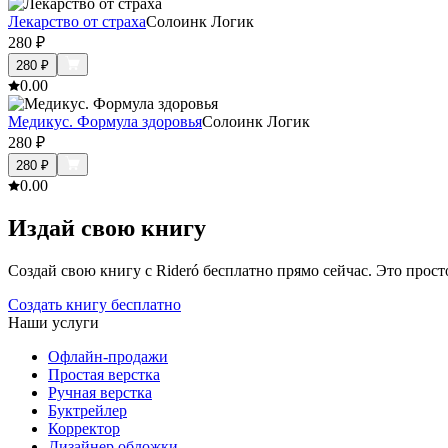
Лекарство от страха
Солоинк Логик
280
₽
280
₽
0.0
0
Медикус. Формула здоровья
Солоинк Логик
280
₽
280
₽
0.0
0
Издай свою книгу
Создай свою книгу с Rideró бесплатно прямо сейчас. Это просто,
Создать книгу бесплатно
Наши услуги
Офлайн-продажи
Простая верстка
Ручная верстка
Буктрейлер
Корректор
Дизайнер обложки