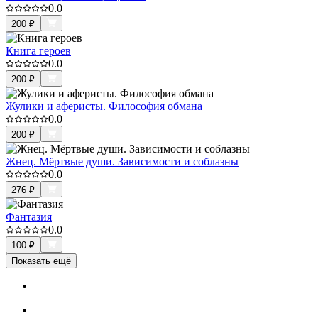
0.0
200
₽
Книга героев
0.0
200
₽
Жулики и аферисты. Философия обмана
0.0
200
₽
Жнец. Мёртвые души. Зависимости и соблазны
0.0
276
₽
Фантазия
0.0
100
₽
Показать ещё