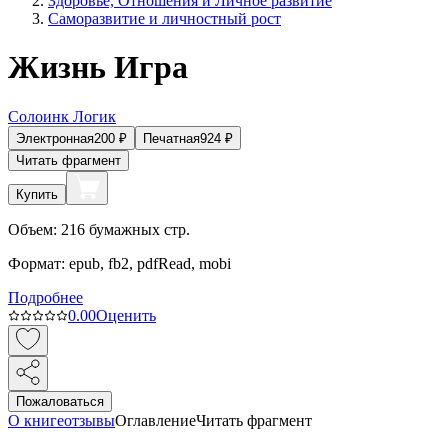
Здоровье, Отношения и Личное развитие
Саморазвитие и личностный рост
Жизнь Игра
Солоинк Логик
Электронная
200
₽
Печатная
924
₽
Читать фрагмент
Купить
Объем:
216
бумажных стр.
Формат:
epub, fb2, pdfRead, mobi
Подробнее
0.0
0
Оценить
Пожаловаться
О книге
отзывы
Оглавление
Читать фрагмент