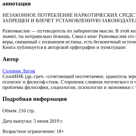
аннотация
НЕЗАКОННОЕ ПОТРЕБЛЕНИЕ НАРКОТИЧЕСКИХ СРЕДСТ
ЗАПРЕЩЕН И ВЛЕЧЕТ УСТАНОВЛЕННУЮ ЗАКОНОДАТЕ
Разномыслие — путеводитель по лабиринтам мысли. В этой кни
значит, ты неправильно бежишь. Смысл книг Разномыслия это п
веры, связанный с познанием истины, есть бесконечный источ
Книга публикуется в авторской орфографии и пунктуации
Автор
Солоинк Логик
СолоИНК (др.-греч. «сочетающий несочетаемое, хранитель зерна
психолог и философ-стоик. Сторонник слияния логического и
проблемы философии, социологии, психологии и экономики с т
Подробная информация
Объем:
216
стр.
Дата выпуска:
5 июня 2019 г.
Возрастное ограничение:
18
+