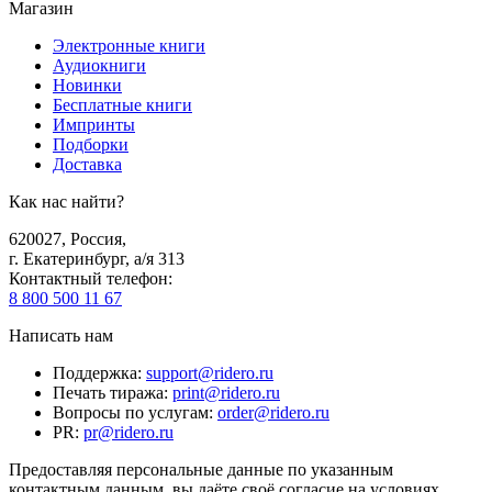
Магазин
Электронные книги
Аудиокниги
Новинки
Бесплатные книги
Импринты
Подборки
Доставка
Как нас найти?
620027
,
Россия
,
г. Екатеринбург, а/я 313
Контактный телефон
:
8 800 500 11 67
Написать нам
Поддержка
:
support@ridero.ru
Печать тиража
:
print@ridero.ru
Вопросы по услугам
:
order@ridero.ru
PR
:
pr@ridero.ru
Предоставляя персональные данные по указанным
контактным данным, вы даёте своё согласие на условиях,