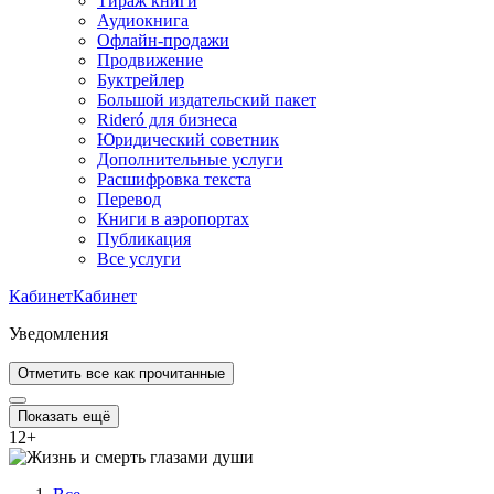
Тираж книги
Аудиокнига
Офлайн-продажи
Продвижение
Буктрейлер
Большой издательский пакет
Rideró для бизнеса
Юридический советник
Дополнительные услуги
Расшифровка текста
Перевод
Книги в аэропортах
Публикация
Все услуги
Кабинет
Кабинет
Уведомления
Отметить все как прочитанные
Показать ещё
12
+