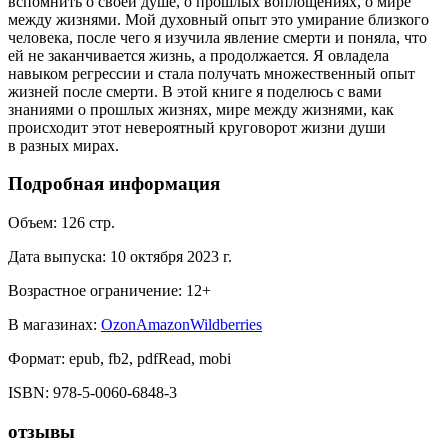
вспомнить о своей душе, о прошлых воплощениях, о мире
между жизнями. Мой духовный опыт это умирание близкого
человека, после чего я изучила явление смерти и поняла, что
ей не заканчивается жизнь, а продолжается. Я овладела
навыком регрессии и стала получать множественный опыт
жизней после смерти. В этой книге я поделюсь с вами
знаниями о прошлых жизнях, мире между жизнями, как
происходит этот невероятный круговорот жизни души
в разных мирах.
Подробная информация
Объем:
126
стр.
Дата выпуска:
10 октября 2023 г.
Возрастное ограничение:
12
+
В магазинах:
Ozon
Amazon
Wildberries
Формат:
epub, fb2, pdfRead, mobi
ISBN:
978-5-0060-6848-3
отзывы