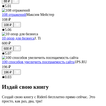
88
₽
5.0
1
108 отражений
Максим Мейстер
108
₽
108
₽
5.0
6
10 опор для бизнеса
J. Ti
600
₽
600
₽
5.0
7
100 способов увеличить посещаемость сайта
1PS.RU
196
₽
196
₽
0.0
3
Издай свою книгу
Создай свою книгу с Rideró бесплатно прямо сейчас. Это
просто, как раз, два, три!