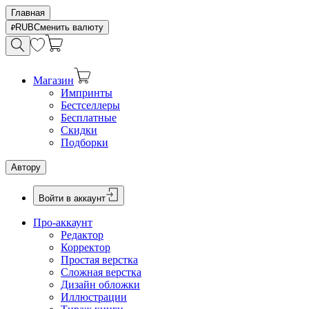
Главная
RUB
Сменить валюту
Магазин
Импринты
Бестселлеры
Бесплатные
Скидки
Подборки
Автору
Войти в аккаунт
Про-аккаунт
Редактор
Корректор
Простая верстка
Сложная верстка
Дизайн обложки
Иллюстрации