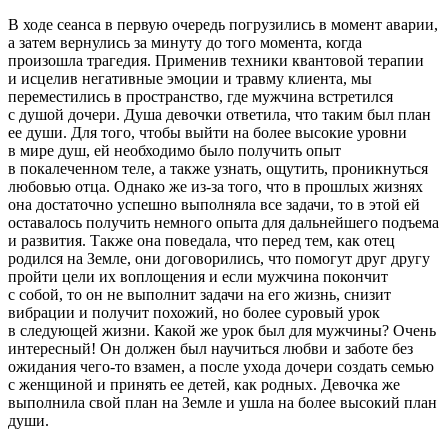
В ходе сеанса в первую очередь погрузились в момент аварии,
а затем вернулись за минуту до того момента, когда
произошла трагедия. Применив техники квантовой терапии
и исцелив негативные эмоции и травму клиента, мы
переместились в пространство, где мужчина встретился
с душой дочери. Душа девочки ответила, что таким был план
ее души. Для того, чтобы выйти на более высокие уровни
в мире душ, ей необходимо было получить опыт
в покалеченном теле, а также узнать, ощутить, проникнуться
любовью отца. Однако же из-за того, что в прошлых жизнях
она достаточно успешно выполняла все задачи, то в этой ей
оставалось получить немного опыта для дальнейшего подъема
и развития. Также она поведала, что перед тем, как отец
родился на Земле, они договорились, что помогут друг другу
пройти цели их воплощения и если мужчина покончит
с собой, то он не выполнит задачи на его жизнь, снизит
вибрации и получит похожий, но более суровый урок
в следующей жизни. Какой же урок был для мужчины? Очень
интересный! Он должен был научиться любви и заботе без
ожидания чего-то взамен, а после ухода дочери создать семью
с женщиной и принять ее детей, как родных. Девочка же
выполнила свой план на Земле и ушла на более высокий план
души.