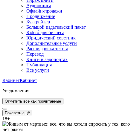
Тираж книги
Аудиокнига
Офлайн-продажи
Продвижение
Буктрейлер
Большой издательский пакет
Rideró для бизнеса
Юридический советник
Дополнительные услуги
Расшифровка текста
Перевод
Книги в аэропортах
Публикация
Все услуги
Кабинет
Кабинет
Уведомления
Отметить все как прочитанные
Показать ещё
18
+