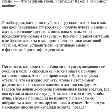
слезы. — «Что за жизнь такая, 4 секунды? Какой в ней смысл
вообще».
Я наблюдала, насколько глубоко погрузилась клиентка и как
она ярко переживает эту короткую, полную чувств и эмоций
жизнь, а в голове крутилась лишь одна мысль: «жизнь
продолжительностью 4 секунды!». Конечно, в такой ситуации
я не бросаю клиента и мы применили техники квантовой
терапии, чтобы устранить эти негативные эмоции
и физический дискомфорт девушки.
После того, как клиентка избавилась от расстраивающих ее
эмоций и боли, я спросила ее, что она знает о причине
натяжения кожи, что с ней происходит? На это девушка
ответила, что ей нужно лопнуть, чтобы в этот момент
разделиться на несколько капелек и дать жизнь другим.
И здесь мы дошли до смысла воплощения в капле воздуха, где
она прожила около 4 секунд. А заключался он в том, чтобы
душа, впервые пришедшая на планету, привыкла к ее
вибрациям и дала жизнь другим новым душам. Не такая уж
маленькая миссия для капельки воздуха, правда?