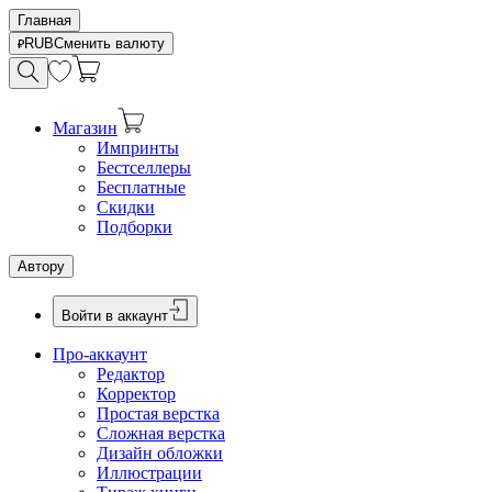
Главная
RUB
Сменить валюту
Магазин
Импринты
Бестселлеры
Бесплатные
Скидки
Подборки
Автору
Войти в аккаунт
Про-аккаунт
Редактор
Корректор
Простая верстка
Сложная верстка
Дизайн обложки
Иллюстрации