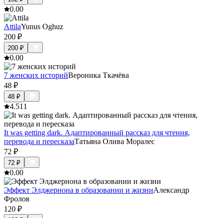
0.0
0
Attila
Yunus Oghuz
200
₽
200
₽
0.0
0
7 женских историй
Вероника Ткачёва
48
₽
48
₽
4.5
11
It was getting dark. Адаптированный рассказ для чтения,
перевода и пересказа
Татьяна Олива Моралес
72
₽
72
₽
0.0
0
Эффект Элджернона в образовании и жизни
Александр
Фролов
120
₽