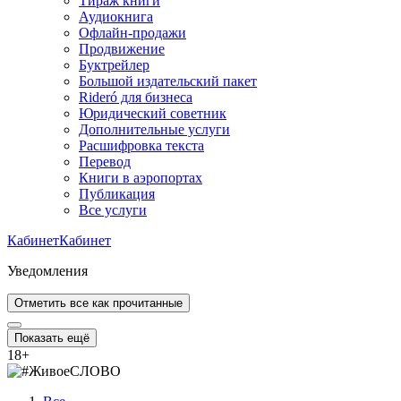
Тираж книги
Аудиокнига
Офлайн-продажи
Продвижение
Буктрейлер
Большой издательский пакет
Rideró для бизнеса
Юридический советник
Дополнительные услуги
Расшифровка текста
Перевод
Книги в аэропортах
Публикация
Все услуги
Кабинет
Кабинет
Уведомления
Отметить все как прочитанные
Показать ещё
18
+