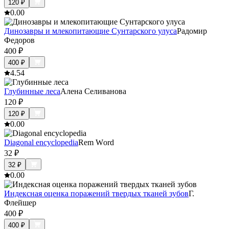
120
₽
0.0
0
Динозавры и млекопитающие Сунтарского улуса
Радомир
Федоров
400
₽
400
₽
4.5
4
Глубинные леса
Алена Селиванова
120
₽
120
₽
0.0
0
Diagonal encyclopedia
Rem Wоrd
32
₽
32
₽
0.0
0
Индексная оценка поражений твердых тканей зубов
Г.
Флейшер
400
₽
400
₽