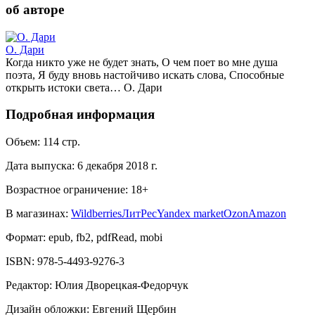
об авторе
О. Дари
Когда никто уже не будет знать, О чем поет во мне душа
поэта, Я буду вновь настойчиво искать слова, Способные
открыть истоки света… О. Дари
Подробная информация
Объем:
114
стр.
Дата выпуска:
6 декабря 2018 г.
Возрастное ограничение:
18
+
В магазинах:
Wildberries
ЛитРес
Yandex market
Ozon
Amazon
Формат:
epub, fb2, pdfRead, mobi
ISBN:
978-5-4493-9276-3
Редактор
:
Юлия Дворецкая-Федорчук
Дизайн обложки
:
Евгений Щербин