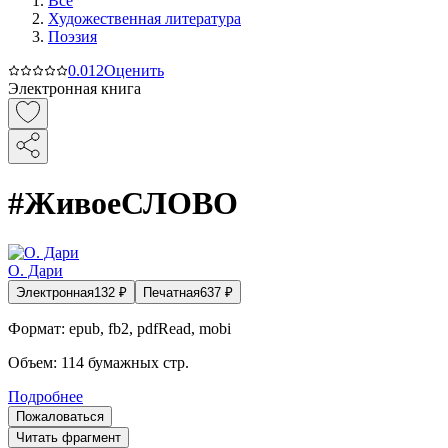
Все
Художественная литература
Поэзия
0.0
12
Оценить
Электронная книга
#ЖивоеСЛОВО
О. Дари
Электронная
132
₽
Печатная
637
₽
Формат:
epub, fb2, pdfRead, mobi
Объем:
114
бумажных стр.
Подробнее
Пожаловаться
Читать фрагмент