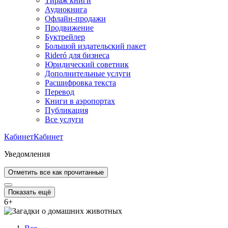
Тираж книги
Аудиокнига
Офлайн-продажи
Продвижение
Буктрейлер
Большой издательский пакет
Rideró для бизнеса
Юридический советник
Дополнительные услуги
Расшифровка текста
Перевод
Книги в аэропортах
Публикация
Все услуги
Кабинет
Кабинет
Уведомления
Отметить все как прочитанные
Показать ещё
6
+