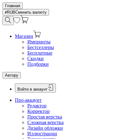
Главная
RUB
Сменить валюту
Магазин
Импринты
Бестселлеры
Бесплатные
Скидки
Подборки
Автору
Войти в аккаунт
Про-аккаунт
Редактор
Корректор
Простая верстка
Сложная верстка
Дизайн обложки
Иллюстрации