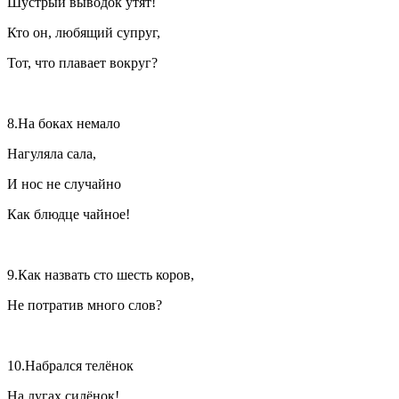
Шустрый выводок утят!
Кто он, любящий супруг,
Тот, что плавает вокруг?
8.На боках немало
Нагуляла сала,
И нос не случайно
Как блюдце чайное!
9.Как назвать сто шесть коров,
Не потратив много слов?
10.Набрался телёнок
На лугах силёнок!