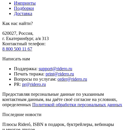
Импринты
Подборки
Доставка
Как нас найти?
620027
,
Россия
,
г. Екатеринбург, а/я 313
Контактный телефон
:
8 800 500 11 67
Написать нам
Поддержка
:
support@ridero.ru
Печать тиража
:
print@ridero.ru
Вопросы по услугам
:
order@ridero.ru
PR
:
pr@ridero.ru
Предоставляя персональные данные по указанным
контактным данным, вы даёте своё согласие на условиях,
определенных
Политикой обработки персональных данных
Последние новости
Плюсы Rideró, ISBN в подарок, буктрейлеры, вебинары
и многое другое