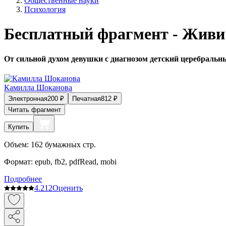
Общественные науки
Психология
Бесплатный фрагмент - Живи 
От сильной духом девушки с диагнозом детский церебральн
Камилла Шоканова
Электронная
200
₽
Печатная
812
₽
Читать фрагмент
Купить
Объем:
162
бумажных стр.
Формат:
epub, fb2, pdfRead, mobi
Подробнее
4.2
12
Оценить