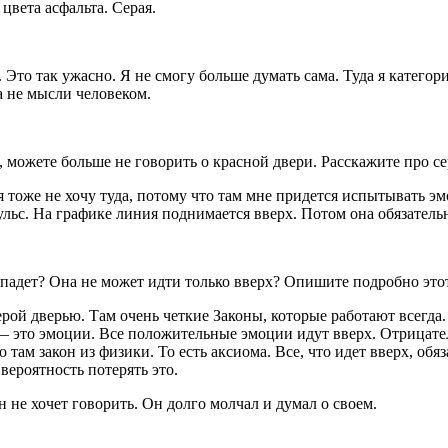
 цвета асфальта. Серая.
то так ужасно. Я не смогу больше думать сама. Туда я категори
а не мысли человеком.
, можете больше не говорить о красной двери. Расскажите про с
 тоже не хочу туда, потому что там мне придется испытывать эм
с. На графике линия поднимается вверх. Потом она обязательно 
упадет? Она не может идти только вверх? Опишите подробно это
ерой дверью. Там очень четкие Законы, которые работают всегд
— это эмоции. Все положительные эмоции идут вверх. Отрицате
то там закон из физики. То есть аксиома. Все, что идет вверх, об
вероятность потерять это.
н не хочет говорить. Он долго молчал и думал о своем.