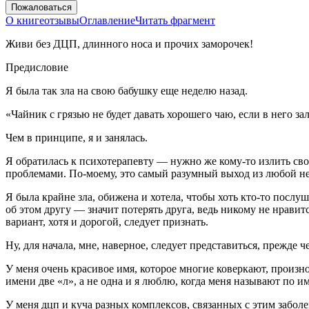
Пожаловаться
О книге
отзывы
Оглавление
Читать фрагмент
Живи без ДЦП, длинного носа и прочих заморочек!
Предисловие
Я была так зла на свою бабушку еще неделю назад.
«Чайник с грязью не будет давать хорошего чаю, если в него з
Чем в принципе, я и занялась.
Я обратилась к психотерапевту — нужно же кому-то излить св
проблемами. По-моему, это самый разумный выход из любой н
Я была крайне зла, обижена и хотела, чтобы хоть кто-то послу
об этом другу — значит потерять друга, ведь никому не нрави
вариант, хотя и дорогой, следует признать.
Ну, для начала, мне, наверное, следует представиться, прежде
У меня очень красивое имя, которое многие коверкают, произно
имени две «л», а не одна и я люблю, когда меня называют по и
У меня дцп и куча разных комплексов, связанных с этим заболев