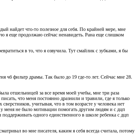
ждый найдет что-то полезное для себя. По крайней мере, мне
орую я еще продолжаю сейчас ненавидеть. Рана еще слишком
вратиться в то, что я озвучила. Тут смайлик с зубками, я бы
я чб фильтр драмы. Так было до 19 где-то лет. Сейчас мне 28.
ыла отшельницей за все время моей учебы, мне три раза
 писать, что меня постоянно дразнили и травили, где я только
х сверстников, учитывая, что в том возрасте у человека нет
с у меня не было мотивации помогать другим людям и с дцп
ы поддерживать одного единственного в школе ребенка с дцп
матривал во мне писателя, каким я себя всегда считала, потому