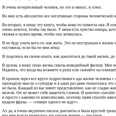
Я очень нетерпеливый человек, но это и минус, и плюс.
Во мне есть абсолютно все негативные стороны человеческой н
Во-вторых, я пишу эту книгу, чтобы кому-то помогла она. Я пок
очень хочется, чтобы так было. У меня есть чувство юмора, к
свежая и нужно время, чтобы она затянулась.
Я не буду учить кого-то, как жить. Это не инструкция к жизни 
поставила, если бы не моя лень)
Я поделюсь на своем опыте, как докатиться до такой жизни, до 
В целом, я вижу свою жизнь сквозь комедийный фильтр. Мне все
Надеюсь, что когда вы возьмете в руки или скачайте на планшет 
Я прошла через все круги
подрост
кового ада жизни человека с
приходили мысли о
суиц
иде и я один раз даже попыталась это 
не была. Каждый из вас имеет представление, как не сладко ж
мозгов. Он не может себя защитить словом. И конечно спасибо
и просто с какими-то комплексами, поэтому прям спасибо школ
кидали фразы — «семеро одного не ждут».
Ах да, я очень медленно писала диктанты и была круглой троиш
что мне всегда нравилось это гордое звание — писатель.