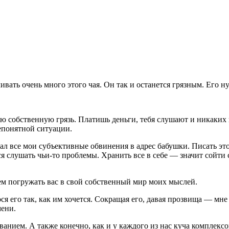
аливать очень много этого чая. Он так и останется грязным. Его 
ою собственную грязь. Платишь деньги, тебя слушают и никаких
епонятной ситуации.
шал все мои субъективные обвинения в адрес бабушки. Писать эт
тся слушать чьи-то проблемы. Хранить все в себе — значит сойт
 чем погружать вас в свой собственный мир моих мыслей.
ся его так, как им хочется. Сокращая его, давая прозвища — мне
мени.
анием. А также конечно, как и у каждого из нас куча комплексов