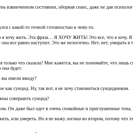
ень взвинченном состоянии, оборвав сеанс, даже не дав психоло
лся с какой-то точной готовностью к чему-то.
то я хочу жить. Эта фраза… Я ХОЧУ ЖИТЬ! Это все, что я хочу. Я
она все равно наступит. Это же нелогично. Нет, нет, умирать я т
я только что сказала? Мне кажется, вы не понимайте, что лишь 
 она будет.
о вы имели ввиду?
ие как
суиц
ид. Ну, так вот, я не хочу становиться
суиц
идником.
лжны совершить
суиц
ид?
м. Он даже был одет в очень спокойные и приглушенные тона, и
ть, или умереть. Но я не вижу логики во втором, потому что эт