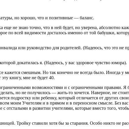
атуры, но хорошо, что и позитивные — баланс.
а еще не знаю точно, что в ней будет, но уверена, абсолютно ка
оторое по всей видимости досталось именно от той бабушки, кот
инвалида или руководство для родителей. (Надеюсь, что это не пре
которой докатилась я. (Надеюсь, у вас здоровое чувство юмора).
 кажется смешным. Но так конечно не всегда было. Иногда у мен
эту книгу, мне не будет 40.
 ограниченными возможностями и с ограниченными правами. Я б
сделать, но не получилось — жить-то хочется. Наверное, не стоит
ивется
подрост
ку или ребенку, который отличается от других свои
 всем моим Учителям и в прямом и в переносном смысле. Без ва
е с отсталыми в развитии учителями, которые вместо того, чтоб
ницей. Тройку ставили хотя бы за старания. Особо никто не расс