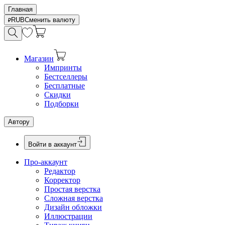
Главная
RUB
Сменить валюту
Магазин
Импринты
Бестселлеры
Бесплатные
Скидки
Подборки
Автору
Войти в аккаунт
Про-аккаунт
Редактор
Корректор
Простая верстка
Сложная верстка
Дизайн обложки
Иллюстрации