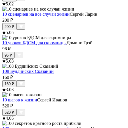
5.0
2
10 сценариев на все случаи жизни
Сергей Ларин
200
₽
200
₽
5.0
5
10 уроков БДСМ для скромницы
Домино Грэй
96
₽
96
₽
5.0
3
108 Буддийских Сказаний
160
₽
160
₽
3.0
3
10 шагов к жизни
Сергей Иванов
520
₽
520
₽
4.0
5