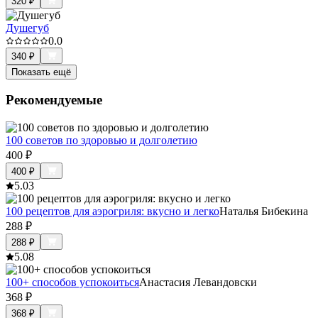
320
₽
Душегуб
0.0
340
₽
Показать ещё
Рекомендуемые
100 советов по здоровью и долголетию
400
₽
400
₽
5.0
3
100 рецептов для аэрогриля: вкусно и легко
Наталья Бибекина
288
₽
288
₽
5.0
8
100+ способов успокоиться
Анастасия Левандовски
368
₽
368
₽