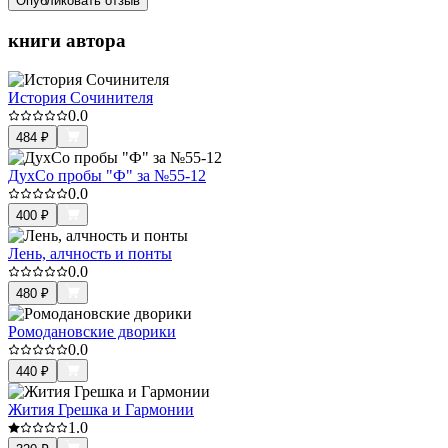
Опубликовать отзыв
книги автора
История Сочинителя
0.0
484
₽
ДухСо пробы "Ф" за №55-12
0.0
400
₽
Лень, алчность и понты
0.0
480
₽
Ромодановские дворики
0.0
440
₽
Жития Грешка и Гармонии
1.0