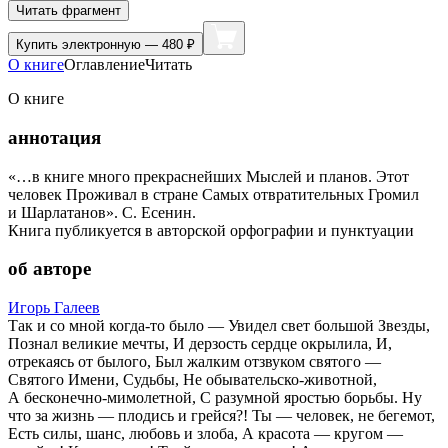
Читать фрагмент
Купить
электронную — 480 ₽
О книге
Оглавление
Читать
О книге
аннотация
«…в книге много прекраснейших Мыслей и планов. Этот
человек Проживал в стране Самых отвратительных Громил
и Шарлатанов». С. Есенин.
Книга публикуется в авторской орфографии и пунктуации
об авторе
Игорь Галеев
Так и со мной когда-то было — Увидел свет большой Звезды,
Познал великие мечты, И дерзость сердце окрылила, И,
отрекаясь от былого, Был жалким отзвуком святого —
Святого Имени, Судьбы, Не обывательско-животной,
А бесконечно-мимолетной, С разумной яростью борьбы. Ну
что за жизнь — плодись и грейся?! Ты — человек, не бегемот,
Есть силы, шанс, любовь и злоба, А красота — кругом —