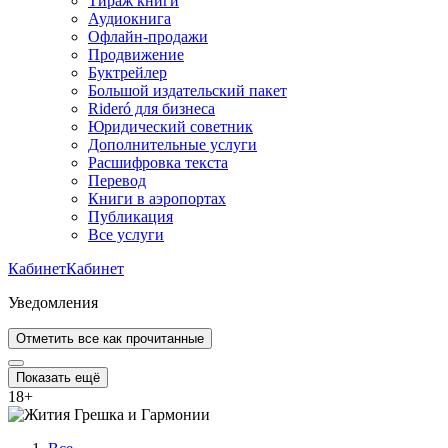
Тираж книги
Аудиокнига
Офлайн-продажи
Продвижение
Буктрейлер
Большой издательский пакет
Rideró для бизнеса
Юридический советник
Дополнительные услуги
Расшифровка текста
Перевод
Книги в аэропортах
Публикация
Все услуги
Кабинет
Кабинет
Уведомления
Отметить все как прочитанные
Показать ещё
18
+