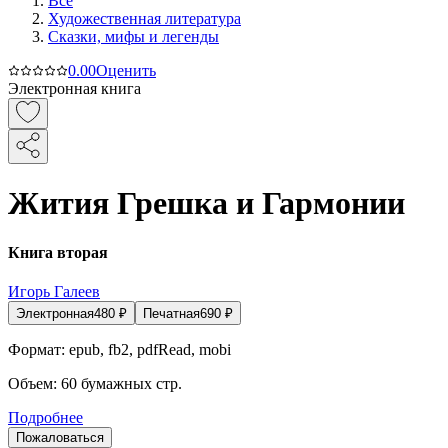
Все
Художественная литература
Сказки, мифы и легенды
0.0
0
Оценить
Электронная книга
Жития Грешка и Гармонии
Книга вторая
Игорь Галеев
Электронная
480
₽
Печатная
690
₽
Формат:
epub, fb2, pdfRead, mobi
Объем:
60
бумажных стр.
Подробнее
Пожаловаться