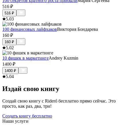
100 секретов кратного роста прибыли
Мария Сергеева
516
₽
516
₽
5.0
3
100 финансовых лайфхаков
Виктория Бондарева
160
₽
160
₽
5.0
2
10 фишек в маркетинге
Andrey Kuzmin
1400
₽
1400
₽
5.0
4
Издай свою книгу
Создай свою книгу с Rideró бесплатно прямо сейчас. Это
просто, как раз, два, три!
Создать книгу бесплатно
Наши услуги