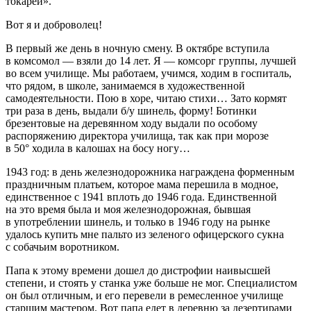
токарей».
Вот я и доброволец!
В первый же день в ночную смену. В октябре вступила
в комсомол — взяли до 14 лет. Я — комсорг группы, лучшей
во всем училище. Мы работаем, учимся, ходим в госпиталь,
что рядом, в школе, занимаемся в художественной
самодеятельности. Пою в хоре, читаю стихи… Зато кормят
три раза в день, выдали б/у шинель, форму! Ботинки
брезентовые на деревянном ходу выдали по особому
распоряжению директора училища, так как при морозе
в 50° ходила в калошах на босу ногу…
1943 год: в день железнодорожника награждена форменным
праздничным платьем, которое мама перешила в модное,
единственное с 1941 вплоть до 1946 года. Единственной
на это время была и моя железнодорожная, бывшая
в употреблении шинель, и только в 1946 году на рынке
удалось купить мне пальто из зеленого офицерского сукна
с собачьим воротником.
Папа к этому времени дошел до дистрофии наивысшей
степени, и стоять у станка уже больше не мог. Специалистом
он был отличным, и его перевели в ремесленное училище
старшим мастером. Вот папа едет в деревню за дезертирами