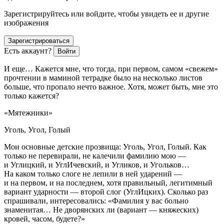
Зарегистрируйтесь или войдите, чтобы увидеть ее и другие
изображения
Зарегистрироваться
Есть аккаунт?
Войти
И еще… Кажется мне, что тогда, при первом, самом «свежем»
прочтении в маминой тетрадке было на несколько листов
больше, что пропало нечто важное. Хотя, может быть, мне это
только кажется?
«Мятежники»
Уголь, Угол, Голый
Мои основные детские прозвища: Уголь, Угол, Голый. Как
только не перевирали, не калечили фамилию мою —
и Углицкий, и УглИчевский, и Угликов, и Угольков…
На каком только слоге не лепили в ней ударений —
и на первом, и на последнем, хотя правильный, легитимный
вариант ударности — второй слог (УглИцких). Сколько раз
спрашивали, интересовались: «Фамилия у вас больно
знаменитая… Не дворянских ли (вариант — княжеских)
кровей, часом, будете?»