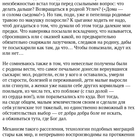
неизбежностью встал тогда перед ссыльными вопрос: что
делать дальше? Возвращаться в родной Углич? («Дома —
и солома сьедома!»). Но там, поди, уже и пепелища родимые
травою по макушку позаросли? К цыганке ходить не надо,
чтоб догадаться о том, что думали об этом тогда далекие мои
предки. Что наверняка посылали вскладчину, что называется,
сбросившись или с оказией какой, но предварительно
обязательно снаряжали лазутчиков, следаков на родину, дабы
те посыскарили как там, да что… Чтобы повызнали, ждут их
или нет…
Не сомневаюсь также в том, что невеселые получены были
с родины вести, что самое печальное донесли вернувшиеся
сыскари: мол, родители, если у кого и оставались, умерли
от старости, болезней и переживаний, дети малые выросли
или сгинули, а женки уже нашли себе других кормильцев —
поильцев, из числа тех, кто поближе (с глаз долой —
из сердца вон!), или поразъехались кто куда. Вот тогда,
на сходе общем, малым землячеством своим и сделали для
себя угличские тот тяжелый, но единственно возможный в тех
обстоятельствах выбор — от добра добра боле не искать,
а обживаться тута, где Бог дал.
Механизм такого расселения, технологии подобных миграций
стары как мир, и непрерывно воспроизводимы на протяжении