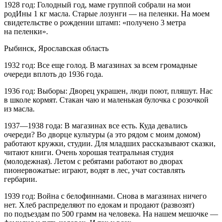
1928 год: Голодный год, маме
группой собрали на мои
родИны 1 кг масла. Старые лозунги — на пеленки. На моем
свидетельстве о рождении штамп: «получено 3 метра
на пеленки».
Рыбинск, Ярославская область
1932 год: Все еще голод. В магазинах за всем громадные
очереди вплоть до 1936 года.
1936 год: Выборы: Дворец украшен, люди поют, пляшут. Нас
в школе кормят. Стакан чаю и маленькая булочка с розочкой
из масла.
1937—1938 года: В магазинах все есть. Куда девались
очереди? Во дворце культуры (а это рядом с моим домом)
работают кружки, студии. Для младших рассказывают сказки,
читают книги. Очень хорошая театральная студия
(молодежная). Летом с ребятами работают во дворах
пионервожатые: играют, водят в лес, учат составлять
гербарии.
1939 год: Война с белофиннами. Снова в магазинах ничего
нет. Хлеб распределяют по едокам и продают (развозят)
по подъездам по 500 грамм на человека. На нашем мешочке —