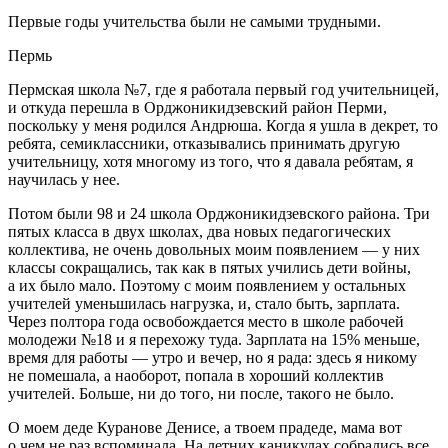
Первые годы учительства были не самыми трудными.
Пермь
Пермская школа №7, где я работала первый год учительницей,
и откуда перешла в Орджоникидзевский район Перми
,
поскольку у меня родился Андрюша. Когда я ушла в декрет, то
ребята, семиклассники, отказывались принимать другую
учительницу, хотя многому из того, что я давала ребятам, я
научилась у нее.
Потом были 98 и 24 школа Орджоникидзевского района. Три
пятых класса в двух школах, два новых педагогических
коллектива, не очень довольных моим появлением — у них
классы сокращались, так как в пятых учились дети войны,
а их было мало. Поэтому с моим появлением у остальных
учителей уменьшилась нагрузка, и, стало быть, зарплата.
Через полтора года освобождается место в школе рабочей
молодежи №18 и я перехожу туда. Зарплата на 15% меньше,
время для работы — утро и вечер, но я рада: здесь я никому
не помешала, а наоборот, попала в хороший коллектив
учителей. Больше, ни до того, ни после, такого не было.
О моем деде Куранове Денисе, а твоем прадеде, мама вот
о чем не раз вспоминала. На летних каникулах собрались все