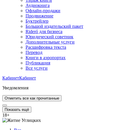
Тираж книги
Аудиокнига
Офлайн-продажи
Продвижение
Буктрейлер
Большой издательский пакет
Rideró для бизнеса
Юридический советник
Дополнительные услуги
Расшифровка текста
Перевод
Книги в аэропортах
Публикация
Все услуги
Кабинет
Кабинет
Уведомления
Отметить все как прочитанные
Показать ещё
18
+