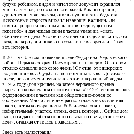
будучи ребенком, видел и читал этот документ (хранился
много лет у нас, но позднее затерялся). Как ни странно,
единственным человеком, откликнувшимся на беду, стал
Всесоюзный староста Михаил Иванович Калинин. Он
ответил репрессированным, написав о «допущенном
перегибе» и дал чердынским властям указание «снять
обвинения» с деда. Что они фактически и сделали, хотя, дом
назад не вернули и никого из ссылки не возвратили. Такая,
вот, история.
В 2011 мы братом побывали в селе Федорцово Чердынского
района Пермского края. Посмотрели на наш дом. О котором
столько слышали всю свою жизнь! От отца, от вишерских
родственников… Судьба нашей вотчины такова. До самого
последнего времени пятистенок этот, завершенный дедом
в 1912 году (под крышей, на затесе чердачного бревна
вырезан год окончания строительства: «1912»), использовался
федорцовскими властями как общественно-полезное
сооружение. Много лет в нем располагалась восьмилетняя
школа, потом контора, почта, библиотека, опять школа,
избирательный участок, аптека, снова контора… Сейчас дом
наш, находясь с собственности сельского совета, стоит «без
дела», отдыхая от трудов праведных…
Здесь есть иллюстрация