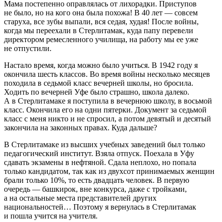
Мама постепенно оправлялась от лихорадки. Приступов
не было, но на кого она была похожа! В 40 лет — совсем
старуха, все зубы выпали, вся седая, худая! После войны,
когда мы переехали в Стерлитамак
, куда папу перевели
директором ремесленного училища, на работу мы ее уже
не отпустили.
Настало время, когда можно было учиться. В 1942 году я
окончила шесть классов. Во время войны несколько месяцев
походила в седьмой класс вечерней школы, но бросила.
Ходить по вечерней Уфе было страшно, школа далеко.
А в Стерлитамаке я поступила в вечернюю школу, в восьмой
класс. Окончила его на одни пятерки. Документ за седьмой
класс с меня никто и не спросил, а потом девятый и десятый
закончила на законных правах. Куда дальше?
В Стерлитамаке из высших учебных заведений был только
педагогический институт. Взяла отпуск. Поехала в Уфу
сдавать экзамены в нефтяной. Сдала неплохо, но попала
только кандидатом, так как из двухсот принимаемых женщин
брали только 10%, то есть двадцать человек. В первую
очередь — башкирок, вне конкурса, даже с тройками,
а на остальные места представителей других
национальностей… Поэтому я вернулась в Стерлитамак
и пошла учится на учителя.