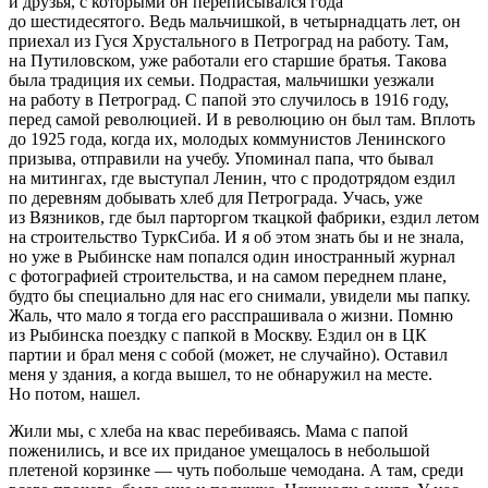
и друзья, с которыми он переписывался года
до шестидесятого. Ведь мальчишкой, в четырнадцать лет, он
приехал из Гуся Хрустального в Петроград на работу. Там,
на Путиловском, уже работали его старшие братья. Такова
была традиция их семьи. Подрастая, мальчишки уезжали
на работу в Петроград. С папой это случилось в 1916 году,
перед самой революцией. И в революцию он был там. Вплоть
до 1925 года, когда их, молодых коммунистов Ленинского
призыва, отправили на учебу. Упоминал папа, что бывал
на митингах, где выступал Ленин, что с продотрядом ездил
по деревням добывать хлеб для Петрограда. Учась, уже
из Вязников, где был парторгом ткацкой фабрики, ездил летом
на строительство ТуркСиба. И я об этом знать бы и не знала,
но уже в Рыбинске нам попался один иностранный журнал
с фотографией строительства, и на самом переднем плане,
будто бы специально для нас его снимали, увидели мы папку.
Жаль, что мало я тогда его расспрашивала о жизни. Помню
из Рыбинска поездку с папкой в Москву. Ездил он в ЦК
партии и брал меня с собой (может, не случайно). Оставил
меня у здания, а когда вышел, то не обнаружил на месте.
Но потом, нашел.
Жили мы, с хлеба на квас перебиваясь. Мама с папой
поженились, и все их приданое умещалось в небольшой
плетеной корзинке — чуть побольше чемодана. А там, среди