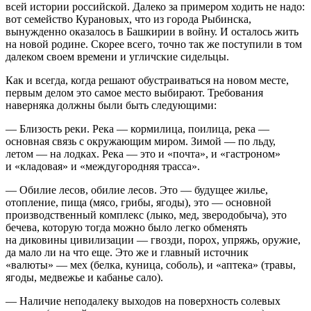
всей истории российской. Далеко за примером ходить не надо:
вот семейство Курановых, что из города Рыбинска,
вынужденно оказалось в Башкирии в войну. И осталось жить
на новой родине. Скорее всего, точно так же поступили в том
далеком своем времени и угличские сидельцы.
Как и всегда, когда решают обустраиваться на новом месте,
первым делом это самое место выбирают. Требования
наверняка должны были быть следующими:
— Близость реки. Река — кормилица, поилица, река —
основная связь с окружающим миром. Зимой — по льду,
летом — на лодках. Река — это и «почта», и «гастроном»
и «кладовая» и «междугородняя трасса».
— Обилие лесов, обилие лесов. Это — будущее жилье,
отопление, пища (мясо, грибы, ягоды), это — основной
производственный комплекс (лыко, мед, зверодобыча), это
бечева, которую тогда можно было легко обменять
на диковины цивилизации — гвозди, порох, упряжь, оружие,
да мало ли на что еще. Это же и главный источник
«валюты» — мех (белка, куница, соболь), и «аптека» (травы,
ягоды, медвежье и кабанье сало).
— Наличие неподалеку выходов на поверхность солевых