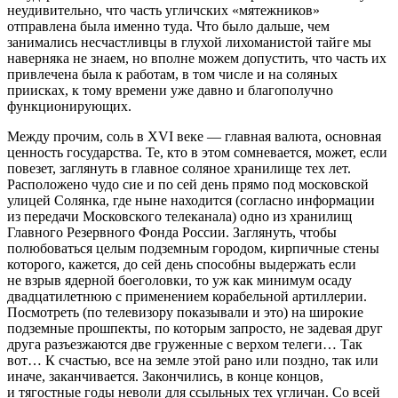
неудивительно, что часть угличских «мятежников»
отправлена была именно туда. Что было дальше, чем
занимались несчастливцы в глухой лихоманистой тайге мы
наверняка не знаем, но вполне можем допустить, что часть их
привлечена была к работам, в том числе и на соляных
приисках, к тому времени уже давно и благополучно
функционирующих.
Между прочим, соль в XVI веке — главная валюта, основная
ценность государства. Те, кто в этом сомневается, может, если
повезет, заглянуть в главное соляное хранилище тех лет.
Расположено чудо сие и по сей день прямо под московской
улицей Солянка, где ныне находится (согласно информации
из передачи Московского телеканала) одно из хранилищ
Главного Резервного Фонда России. Заглянуть, чтобы
полюбоваться целым подземным городом, кирпичные стены
которого, кажется, до сей день способны выдержать если
не взрыв ядерной боеголовки, то уж как минимум осаду
двадцатилетнюю с применением корабельной артиллерии.
Посмотреть (по телевизору показывали и это) на широкие
подземные прошпекты, по которым запросто, не задевая друг
друга разъезжаются две груженные с верхом телеги… Так
вот… К счастью, все на земле этой рано или поздно, так или
иначе, заканчивается. Закончились, в конце концов,
и тягостные годы неволи для ссыльных тех угличан. Со всей