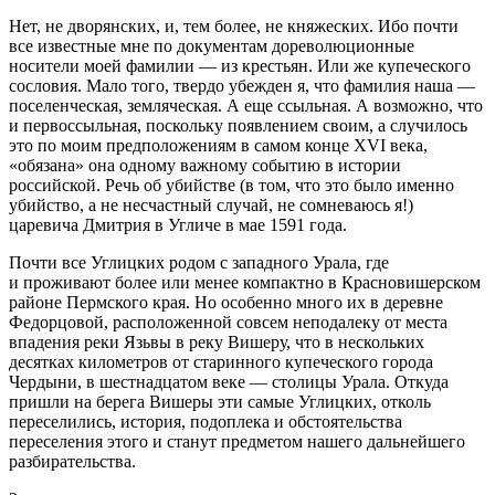
Нет, не дворянских, и, тем более, не княжеских. Ибо почти
все известные мне по документам дореволюционные
носители моей фамилии — из крестьян. Или же купеческого
сословия. Мало того, твердо убежден я, что фамилия наша —
поселенческая, земляческая. А еще ссыльная. А возможно, что
и первоссыльная, поскольку появлением своим, а случилось
это по моим предположениям в самом конце XVI века,
«обязана» она одному важному событию в истории
российской. Речь об убийстве (в том, что это было именно
убийство, а не несчастный случай, не сомневаюсь я!)
царевича Дмитрия в Угличе в мае 1591 года.
Почти все Углицких родом с западного Урала, где
и проживают более или менее компактно в Красновишерском
районе Пермского края. Но особенно много их в деревне
Федорцовой, расположенной совсем неподалеку от места
впадения реки Язьвы в реку Вишеру, что в нескольких
десятках километров от старинного купеческого города
Чердыни, в шестнадцатом веке — столицы Урала. Откуда
пришли на берега Вишеры эти самые Углицких, отколь
переселились, история, подоплека и обстоятельства
переселения этого и станут предметом нашего дальнейшего
разбирательства.