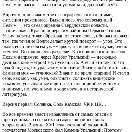
Пелым не рассказывали (или упоминали, да позабыл я?).
Впрочем, при знакомстве с географическими картами,
ситуация прояснилась. Выяснилось, что современный
Пелым — это самая окраина Свердловской области,
граничащая с Красновишерским районом Пермского края.
Углич, кстати, тоже образован от этого слова, ибо расположен
там, где течение Волги делает крутой поворот — угол. Это
было, если не совсем уж «жарко», то, во всяком случае, очень
«тепло». Выходило, что разделяет Красновишерск и поселок
Пелым напрямую, через Хребет Уральский — несколько
десятков километров! Ну, пускай, сто. А если это так, то это
рукой подать, по уральским понятиям! Значит, действительно,
фамилия моя — угличская? Значит, не врали старики! И стал я
себе, как мог, как умел, объяснять, сближать вишерские
«сказки», услышанные в детстве, с новоприобретенными
знаниями, полученными в ходе изучения исторической
литературы.
Версия первая: Солянка, Соль Камская, ЧК и ЦК…
Во все времена власти избавлялись от самых опасных
преступников, ссылая их на самые окраины своих
территорий. В конце XVI века восточной окраиной
государства Московского был Камень Уральский. Поэтому