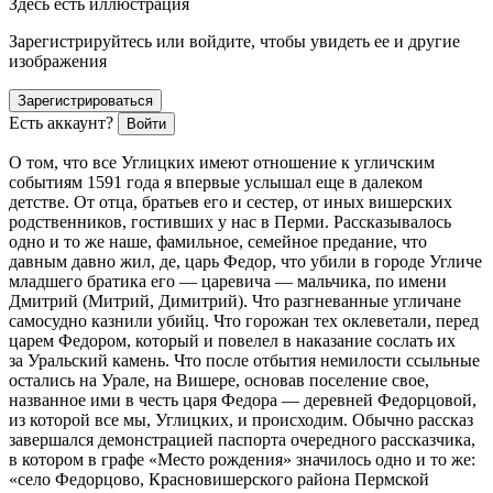
Здесь есть иллюстрация
Зарегистрируйтесь или войдите, чтобы увидеть ее и другие
изображения
Зарегистрироваться
Есть аккаунт?
Войти
О том, что все Углицких имеют отношение к угличским
событиям 1591 года я впервые услышал еще в далеком
детстве. От отца, братьев его и сестер, от иных вишерских
родственников, гостивших у нас в Перми. Рассказывалось
одно и то же наше, фамильное, семейное предание, что
давным давно жил, де, царь Федор, что убили в городе Угличе
младшего братика его — царевича — мальчика, по имени
Дмитрий (Митрий, Димитрий). Что разгневанные угличане
самосудно казнили убийц. Что горожан тех оклеветали, перед
царем Федором, который и повелел в наказание сослать их
за Уральский камень. Что после отбытия немилости ссыльные
остались на Урале, на Вишере, основав поселение свое,
названное ими в честь царя Федора — деревней Федорцовой,
из которой все мы, Углицких, и происходим. Обычно рассказ
завершался демонстрацией паспорта очередного рассказчика,
в котором в графе «Место рождения» значилось одно и то же:
«село Федорцово, Красновишерского района Пермской