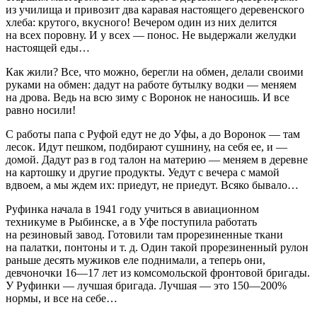
из училища и привозит два каравая настоящего деревенского
хлеба: крутого, вкусного! Вечером один из них делится
на всех поровну. И у всех — понос. Не выдержали желудки
настоящей еды…
Как жили? Все, что можно, берегли на обмен, делали своими
руками на обмен: дадут на работе бутылку водки — меняем
на дрова. Ведь на всю зиму с Воронок не наносишь. И все
равно носили!
С работы папа с Руфой едут не до Уфы, а до Воронок — там
лесок. Идут пешком, подбирают сушнину, на себя ее, и —
домой. Дадут раз в год талон на материю — меняем в деревне
на картошку и другие продукты. Уедут с вечера с мамой
вдвоем, а мы ждем их: приедут, не приедут. Всяко бывало…
Руфинка начала в 1941 году учиться в авиационном
техникуме в Рыбинске, а в Уфе поступила работать
на резиновый завод. Готовили там прорезиненные ткани
на палатки, понтоны и т. д. Один такой прорезиненный рулон
раньше десять мужиков еле поднимали, а теперь они,
девчоночки 16—17 лет из комсомольской фронтовой бригады.
У Руфинки — лучшая бригада. Лучшая — это 150—200%
нормы, и все на себе…