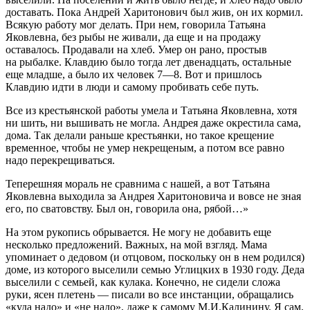
доставать. Пока Андрей Харитонович был жив, он их кормил.
Всякую работу мог делать. При нем, говорила Татьяна
Яковлевна, без рыбы не живали, да еще и на продажу
оставалось. Продавали на хлеб. Умер он рано, простыв
на рыбалке. Клавдию
было тогда лет двенадцать, остальные
еще младше, а было их человек 7—8. Вот и пришлось
Клавдию идти в люди и самому пробивать себе путь.
Все из крестьянской работы умела и Татьяна Яковлевна, хотя
ни шить, ни вышивать не могла. Андрея даже окрестила сама,
дома. Так делали раньше крестьянки, но такое крещение
временное, чтобы не умер некрещеным, а потом все равно
надо перекрещиваться.
Теперешняя мораль не сравнима с нашей, а вот Татьяна
Яковлевна выходила за Андрея Харитоновича и вовсе не зная
его, по сватовству. Был он, говорила она, рябой…»
На этом рукопись обрывается. Не могу не добавить еще
несколько предложений. Важных, на мой взгляд. Мама
упоминает о дедовом (и отцовом, поскольку он в нем родился)
доме, из которого выселили семью Углицких в 1930 году. Деда
выселили с семьей, как кулака. Конечно, не сидели сложа
руки, ясен плетень — писали во все инстанции, обращались
«куда надо» и «не надо», даже к самому М.И.Калинину. Я сам,