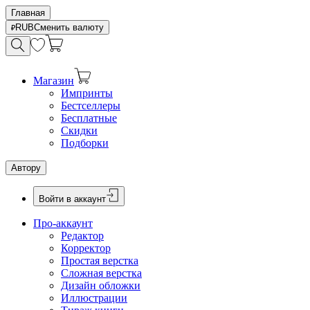
Главная
RUB
Сменить валюту
Магазин
Импринты
Бестселлеры
Бесплатные
Скидки
Подборки
Автору
Войти в аккаунт
Про-аккаунт
Редактор
Корректор
Простая верстка
Сложная верстка
Дизайн обложки
Иллюстрации