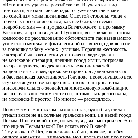
«Истории государства российского». Изучая этот труд,
понимал я, что многое совпадало с уже известным мне
по семейным моим преданиям. С другой стороны, узнал я
и очень много нового о том, как все было, со всеми
подробностями — и про дьяка Битяговского, и про мамку
Волохову, и про поведение Шуйского, возглавлявшего тогда
комиссию по расследованию обстоятельств так называемого
угличского мятежа, и фактически оболгавшего, сдавшего ни
за понюшку табаку, «моих» угличан. Поразила жестокость,
с которой был фактически уничтожен в ходе едва ли
не войсковой операции, древний город Углич, потрясала
несоразмерность, неадекватность реакции властей
на действия угличан, буквально пронзила дальновидность
и басурманская расчетливость Годунова, провернувшего всю
эту блестящую с точки зрения записного интриганства
и исключительного злодейства многоходовую комбинацию,
вознесшую в конечном счете его, потомка татарского хана,
на московский престол. Но многое — расходилось…
По всем умным книжкам выходило так, будто бы угличан
угнали вовсе не на соляные уральские копи, а в некий город
Пелым. Прочитав об этом, поначалу я даже расстроился. Это
что еще за Пелым такой? Где искать его? В какой
Тьмутаракани? Нет, так не должно быть, похоже, ошибся,
ошибся Карамзин — вишерские, мои, вроде бы ни про какой