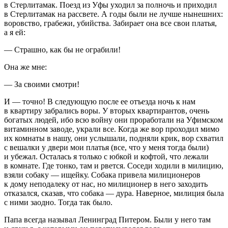
в Стерлитамак. Поезд из Уфы уходил за полночь и приходил
в Стерлитамак на рассвете. А годы были не лучше нынешних:
воровство, грабежи, убийства. Забирает она все свои платья,
а я ей:
— Страшно, как бы не ограбили!
Она же мне:
— За своими смотри!
И — точно! В следующую после ее отъезда ночь к нам
в квартиру забрались воры. У вторых квартирантов, очень
богатых людей, ибо всю войну они проработали на Уфимском
витаминном заводе, украли все. Когда же вор проходил мимо
их комнаты в нашу, они услышали, подняли крик, вор схватил
с вешалки у двери мои платья (все, что у меня тогда были)
и убежал. Осталась я только с юбкой и кофтой, что лежали
в комнате. Где тонко, там и рвется. Соседи ходили в милицию,
взяли собаку — ищейку. Собака привела милиционеров
к дому неподалеку от нас, но милиционер в него заходить
отказался, сказав, что собака — дура. Наверное, милиция была
с ними заодно. Тогда так было.
Папа всегда называл Ленинград Питером. Были у него там