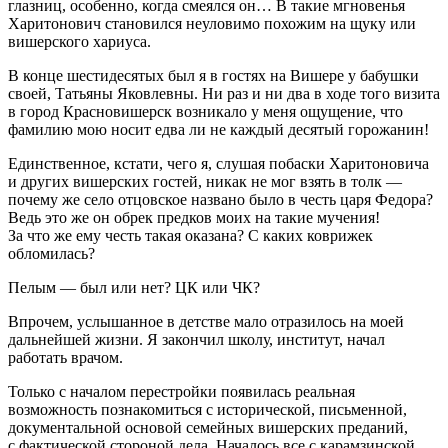
глазниц, особенно, когда смеялся он… В такие мгновенья
Харитонович становился неуловимо похожим на щуку или
вишерского хариуса.
В конце шестидесятых был я в гостях на Вишере у бабушки
своей, Татьяны Яковлевны. Ни раз и ни два в ходе того визита
в город Красновишерск возникало у меня ощущение, что
фамилию мою носит едва ли не каждый десятый горожанин!
Единственное, кстати, чего я, слушая побаски Харитоновича
и других вишерских гостей, никак не мог взять в толк —
почему же село отцовское названо было в честь царя Федора?
Ведь это же он обрек предков моих на такие мучения!
За что же ему честь такая оказана? С каких коврижек
обломилась?
Пелым — был или нет? ЦК или ЧК?
Впрочем, услышанное в детстве мало отразилось на моей
дальнейшей жизни. Я закончил школу, институт, начал
работать врачом.
Только с началом перестройки появилась реальная
возможность познакомиться с исторической, письменной,
документальной основой семейных вишерских преданий,
с фактической стороной дела. Началось все с карамзинской