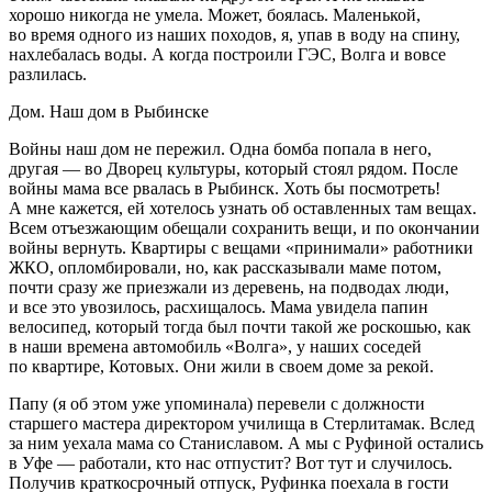
хорошо никогда не умела. Может, боялась. Маленькой,
во время одного из наших походов, я, упав в воду на спину,
нахлебалась воды. А когда построили ГЭС, Волга и вовсе
разлилась.
Дом. Наш дом в Рыбинске
Войны наш дом не пережил. Одна бомба попала в него,
другая — во Дворец культуры, который стоял рядом. После
войны мама все рвалась в Рыбинск. Хоть бы посмотреть!
А мне кажется, ей хотелось узнать об оставленных там вещах.
Всем отъезжающим обещали сохранить вещи, и по окончании
войны вернуть. Квартиры с вещами «принимали» работники
ЖКО, опломбировали, но, как рассказывали маме потом,
почти сразу же приезжали из деревень, на подводах люди,
и все это увозилось, расхищалось. Мама увидела папин
велосипед, который тогда был почти такой же роскошью, как
в наши времена автомобиль «Волга», у наших соседей
по квартире, Котовых. Они жили в своем доме за рекой.
Папу (я об этом уже упоминала) перевели с должности
старшего мастера директором училища в Стерлитамак. Вслед
за ним уехала мама со Станиславом. А мы с Руфиной остались
в Уфе — работали, кто нас отпустит? Вот тут и случилось.
Получив краткосрочный отпуск, Руфинка поехала в гости