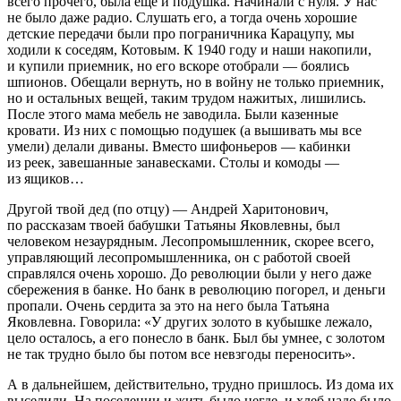
всего прочего, была еще и подушка. Начинали с нуля. У нас
не было даже радио. Слушать его, а тогда очень хорошие
детские передачи были про пограничника Карацупу, мы
ходили к соседям, Котовым. К 1940 году и наши накопили,
и купили приемник, но его вскоре отобрали — боялись
шпионов. Обещали вернуть, но в войну не только приемник,
но и остальных вещей, таким трудом нажитых, лишились.
После этого мама мебель не заводила. Были казенные
кровати. Из них с помощью подушек (а вышивать мы все
умели) делали диваны. Вместо шифоньеров — кабинки
из реек, завешанные занавесками. Столы и комоды —
из ящиков…
Другой твой дед (по отцу) — Андрей Харитонович,
по рассказам твоей бабушки Татьяны Яковлевны, был
человеком незаурядным. Лесопромышленник, скорее всего,
управляющий лесопромышленника, он с работой своей
справлялся очень хорошо. До революции были у него даже
сбережения в банке. Но банк в революцию погорел, и деньги
пропали. Очень сердита за это на него была Татьяна
Яковлевна. Говорила: «У других золото в кубышке лежало,
цело осталось, а его понесло в банк. Был бы умнее, с золотом
не так трудно было бы потом все невзгоды переносить».
А в дальнейшем, действительно, трудно пришлось. Из дома их
выселили
. На поселении и жить было негде, и хлеб надо было