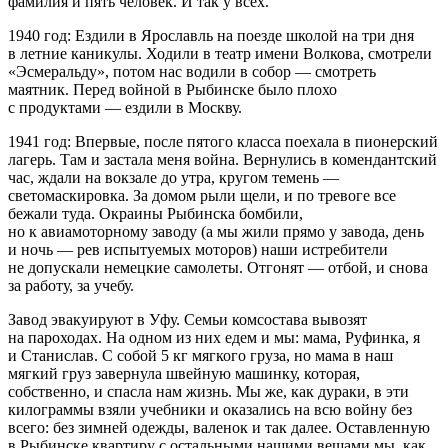
фамилия и пять человек. И так у всех.
1940 год: Ездили в Ярославль на поезде школой на три дня
в летние каникулы. Ходили в театр имени Волкова, смотрели
«Эсмеральду», потом нас водили в собор — смотреть
маятник. Перед войной в Рыбинске было плохо
с продуктами — ездили в Москву.
1941 год: Впервые, после пятого класса поехала в пионерский
лагерь. Там и застала меня война. Вернулись в комендантский
час, ждали на вокзале до утра, кругом темень —
светомаскировка. За домом рыли щели, и по тревоге все
бежали туда. Окраины Рыбинска бомбили,
но к авиамоторному заводу (а мы жили прямо у завода, день
и ночь — рев испытуемых моторов) наши истребители
не допускали немецкие самолеты. Отгонят — отбой, и снова
за работу, за учебу.
Завод эвакуируют в Уфу. Семьи комсостава вывозят
на пароходах. На одном из них едем и мы: мама, Руфинка, я
и Станислав
. С собой 5 кг мягкого груза, но мама в наш
мягкий груз завернула швейную машинку, которая,
собственно, и спасла нам жизнь. Мы же, как дураки, в эти
килограммы взяли учебники и оказались на всю войну без
всего: без зимней одежды, валенок и так далее. Оставленную
в Рыбинске квартиру с остальными нашими вещами мы, как