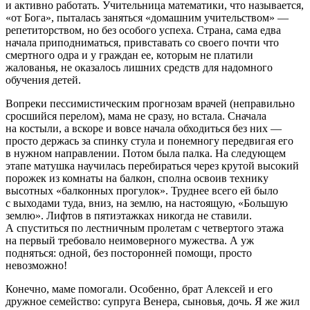
и активно работать. Учительница математики, что называется,
«от Бога», пыталась заняться «домашним учительством» —
репетиторством, но без особого успеха. Страна, сама едва
начала приподниматься, привставать со своего почти что
смертного одра и у граждан ее, которым не платили
жалованья, не оказалось лишних средств для надомного
обучения детей.
Вопреки пессимистическим прогнозам врачей (неправильно
сросшийся перелом), мама не сразу, но встала. Сначала
на костыли, а вскоре и вовсе начала обходиться без них —
просто держась за спинку стула и понемногу передвигая его
в нужном направлении. Потом была палка. На следующем
этапе матушка научилась перебираться через крутой высокий
порожек из комнаты на балкон, сполна освоив технику
высотных «балконных прогулок». Труднее всего ей было
с выходами туда, вниз, на землю, на настоящую, «Большую
землю». Лифтов в пятиэтажках никогда не ставили.
А спуститься по лестничным пролетам с четвертого этажа
на первый требовало неимоверного мужества. А уж
подняться: одной, без посторонней помощи, просто
невозможно!
Конечно, маме помогали. Особенно, брат Алексей и его
дружное семейство: супруга Венера, сыновья, дочь. Я же жил