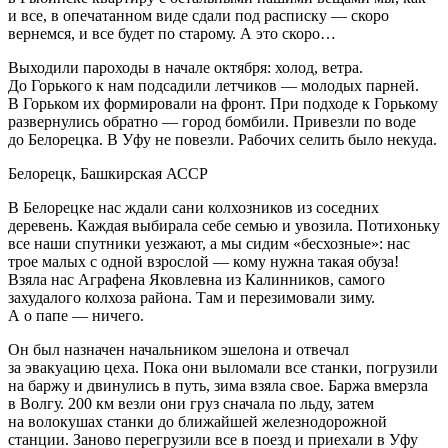
и все, в опечатанном виде сдали под расписку — скоро
вернемся, и все будет по старому. А это скоро…
Выходили пароходы в начале октября: холод, ветра.
До Горького к нам подсадили летчиков — молодых парней.
В Горьком их формировали на фронт. При подходе к Горькому
развернулись обратно — город бомбили. Привезли по воде
до Белорецка. В Уфу не повезли. Рабочих селить было некуда.
Белорецк, Башкирская АССР
В Белорецке нас ждали сани колхозников из соседних
деревень. Каждая выбирала себе семью и увозила. Потихоньку
все наши спутники уезжают, а мы сидим «бесхозные»: нас
трое малых с одной взрослой — кому нужна такая обуза!
Взяла нас Аграфена Яковлевна из Калинников, самого
захудалого колхоза района. Там и перезимовали зиму.
А о папе — ничего.
Он был назначен начальником эшелона и отвечал
за эвакуацию цеха. Пока они выломали все станки, погрузили
на баржу и двинулись в путь, зима взяла свое. Баржа вмерзла
в Волгу. 200 км везли они груз сначала по льду, затем
на волокушах станки до ближайшей железнодорожной
станции. Заново перегрузили все в поезд и приехали в Уфу