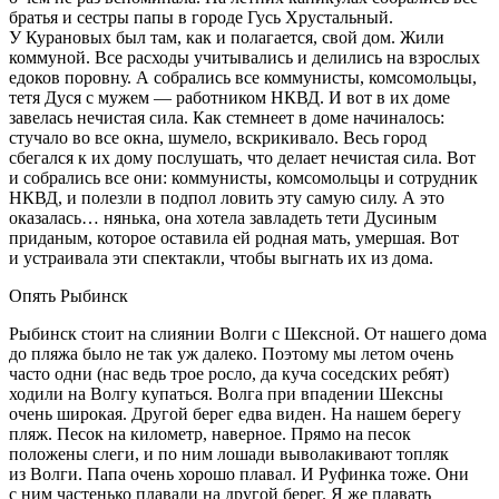
братья и сестры папы в городе Гусь Хрустальный.
У Курановых был там, как и полагается, свой дом. Жили
коммуной. Все расходы учитывались и делились на взрослых
едоков поровну. А собрались все коммунисты, комсомольцы,
тетя Дуся с мужем — работником НКВД. И вот в их доме
завелась нечистая сила. Как стемнеет в доме начиналось:
стучало во все окна, шумело, вскрикивало. Весь город
сбегался к их дому послушать, что делает нечистая сила. Вот
и собрались все они: коммунисты, комсомольцы и сотрудник
НКВД, и полезли в подпол ловить эту самую силу. А это
оказалась… нянька, она хотела завладеть тети Дусиным
приданым, которое оставила ей родная мать, умершая. Вот
и устраивала эти спектакли, чтобы выгнать их из дома.
Опять Рыбинск
Рыбинск стоит на слиянии Волги с Шексной. От нашего дома
до пляжа было не так уж далеко. Поэтому мы летом очень
часто одни (нас ведь трое росло, да куча соседских ребят)
ходили на Волгу купаться. Волга при впадении Шексны
очень широкая. Другой берег едва виден. На нашем берегу
пляж. Песок на километр, наверное. Прямо на песок
положены слеги, и по ним лошади выволакивают топляк
из Волги. Папа очень хорошо плавал. И Руфинка тоже. Они
с ним частенько плавали на другой берег. Я же плавать