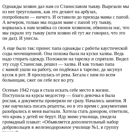
Однажды хозяин дал нам со Станиславом тыкву. Вырезали мы
из нее треугольник, как это делают на арбузах,
попробовали — ничего. И оставили до прихода мамы с папой.
А вечером, только мы подали маме с папой эту тыкву,
ворвалась к нам хозяйка со своим хозяином, обвинила нас, что
мы украли эту тыкву (хотя хозяин ей тут же говорил, что это
он дал). И унесла.
А еще было так: принес папа однажды с работы каустической
соды неочищенной. Она похожа была на куски халвы. Ведь
надо стирать одежду. Положили на тарелку и спрятали. Видел
эту соду Станислав, решил — халва. И как только папа
с мамой ушли на работу, он подбежал к тарелке, да засунул
кусок в рот. Я проснулась от рева. Бегала с ним по всем
больницам, сжег он себе все во рту.
Осенью 1942 года я стала искать себе место в жизни.
Поступила на курсы медсестер — благо девочка я была
рослая, а документы проверяли не сразу. Начались занятия. Я
уже научилась писать рецепты, но в это время с документами
разобрались и меня выгнали. Хотела стать донором, ответили,
что кровь у детей не берут. Иду мимо училища, увидела
громадный плакат: «Объявляется дополнительный набор
добровольцев в железнодорожное училище №1, в группу