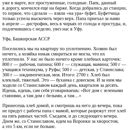
уже в марте, все простуженные, голодные. Паек, данный
в дорогу, кончился еще на барже. Когда добрались до станции,
то первое, что сделали — взяли «на ура» буфет. Буфетчица
только успела выскочить через верх. Папа приехал за нами
в апреле — дистрофик, весь в чирьях от голода и простуды, и,
подлечившись с неделю, увез нас в Уфу.
Уфа, Башкирская АССР
Поселились мы на квартиру по уплотнению. Хозяин был
ничего, а хозяйка никак смириться не могла, что их
уплотнили. У нас не было ничего кроме хлебных карточек:
800 г — рабочая, папина; 600 г — служащая, мамина; 500 г —
учащаяся техникума, у Руфы; 500 г — детская, у Станислава;
300 г — иждивенческая, моя. Итого: 2700 г. Хлеб был
клеклый, тяжелый. Это — буханка с довеском. И за ним мы
ходили со Станиславом каждый день, кварталов за десять.
Идешь, идешь, сам себя уговариваешь: «Вот дом с зелеными
ставнями, а там дом с белыми, а там…»
Принесешь хлеб домой, и смотришь на него до вечера, пока
не придут с работы папа с мамой, которые разрежут этот хлеб
на пять равных частей. Съедаем, и до следующего вечера.
Днем же, со Станиславом, идем на Воронки за хворостом,
а это 5 км, если не больше.