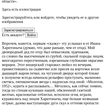
области».
Здесь есть иллюстрация
Зарегистрируйтесь или войдите, чтобы увидеть ее и другие
изображения
Зарегистрироваться
Есть аккаунт?
Войти
Впрочем, кажется, первым «сказку» эту услышал я от Ивана
Харитоныча (думаю, что даже раньше, чем от отца). Мой
двоюродный дед по отцу был невысоким, худеньким,
со словно бы высеченным из грубой, скальной породы лицом,
многократно пересеченным, изрезанным глубокими оврагами
морщин. Этот вишерский старожил любил по вечерам,
примостившись на скамеечке или присев на корточки возле
дышащей жаром печки, на чугунной дверце которой ближе
к полуночи всегда начинала рельефно проступать, малиново
светясь, пятиконечная звезда с надписью под оной: «Молотов,
1952», курить и рассказывать… Метались, как сейчас помню,
тогда по стенам кухоньки нашей, обклеенной газетной
желтью, красноватые отблески, всполохи огня, играли,
куражились над лицом Харитоныча, еще больше возвышая
острые, далеко выступающие дуги скул и оттеняя пропасти